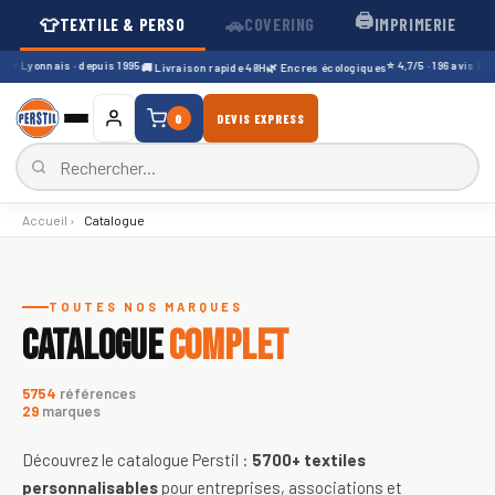
🖨️
👕
🚗
TEXTILE & PERSO
COVERING
IMPRIMERIE
er Lyonnais · depuis 1995
⭐ 4,7/5 · 196 avis Goog
🚚 Livraison rapide 48H
🌿 Encres écologiques
0
DEVIS EXPRESS
Accueil
›
Catalogue
Catalogue de textiles personnali
TOUTES NOS MARQUES
CATALOGUE
COMPLET
5754
références
29
marques
Découvrez le catalogue Perstil :
5700+
textiles
personnalisables
pour entreprises, associations et