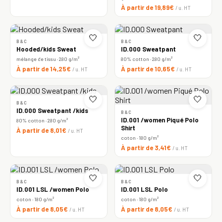
À partir de 19,89€
/ u. HT
🤍
🤍
B&C
B&C
Hooded/kids Sweat
ID.000 Sweatpant
mélange de tissu · 280 g/m²
80% cotton · 280 g/m²
À partir de 14,25€
À partir de 10,65€
/ u. HT
/ u. HT
🤍
🤍
B&C
ID.000 Sweatpant /kids
B&C
ID.001 /women Piqué Polo
80% cotton · 280 g/m²
Shirt
À partir de 8,01€
/ u. HT
coton · 180 g/m²
À partir de 3,41€
/ u. HT
🤍
🤍
B&C
B&C
ID.001 LSL /women Polo
ID.001 LSL Polo
coton · 180 g/m²
coton · 180 g/m²
À partir de 8,05€
À partir de 8,05€
/ u. HT
/ u. HT