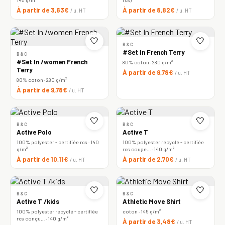
À partir de 3,63€
À partir de 8,82€
/ u. HT
/ u. HT
🤍
🤍
B&C
#Set In French Terry
B&C
#Set In /women French
80% coton · 280 g/m²
Terry
À partir de 9,78€
/ u. HT
80% coton · 280 g/m²
À partir de 9,78€
/ u. HT
🤍
🤍
B&C
B&C
Active Polo
Active T
100% polyester - certifiée rcs · 140
100% polyester recyclé - certifiée
g/m²
rcs coupe… · 140 g/m²
À partir de 10,11€
À partir de 2,70€
/ u. HT
/ u. HT
🤍
🤍
B&C
B&C
Active T /kids
Athletic Move Shirt
100% polyester recyclé - certifiée
coton · 145 g/m²
rcs conçu… · 140 g/m²
À partir de 3,48€
/ u. HT