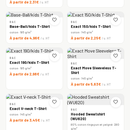
À partir de 2,31€
/ u. HT
🤍
🤍
B&C
B&C
Base-Ball/kids T-Shirt
Exact 150/kids T-Shirt
coton · 185 g/m²
coton · 145 g/m²
À partir de 4,96€
À partir de 2,25€
/ u. HT
/ u. HT
🤍
🤍
B&C
Exact 190/kids T-Shirt
B&C
Exact Move Sleeveless T-
coton · 185 g/m²
Shirt
À partir de 2,98€
/ u. HT
coton · 145 g/m²
À partir de 5,63€
/ u. HT
🤍
🤍
B&C
Exact V-neck T-Shirt
B&C
Hooded Sweatshirt
coton · 145 g/m²
(WU620)
À partir de 3,45€
/ u. HT
80% coton ringspun et peigné · 280
g/m²