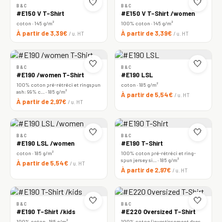
🤍
🤍
B&C
B&C
#E150 V T-Shirt
#E150 V T-Shirt /women
coton · 145 g/m²
100% coton · 145 g/m²
À partir de 3,39€
À partir de 3,39€
/ u. HT
/ u. HT
🤍
🤍
B&C
B&C
#E190 /women T-Shirt
#E190 LSL
100% coton pré-rétréci et ringspun
coton · 185 g/m²
ash: 99% c… · 185 g/m²
À partir de 5,54€
/ u. HT
À partir de 2,97€
/ u. HT
🤍
🤍
B&C
B&C
#E190 LSL /women
#E190 T-Shirt
coton · 185 g/m²
100% coton pré-rétréci et ring-
spun jersey si… · 185 g/m²
À partir de 5,54€
/ u. HT
À partir de 2,97€
/ u. HT
🤍
🤍
B&C
B&C
#E190 T-Shirt /kids
#E220 Oversized T-Shirt
100% coton · 185 g/m²
100% coton (investissement dans