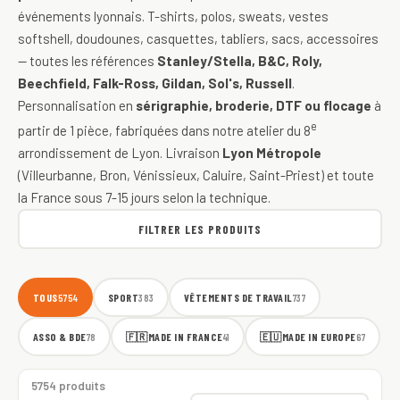
événements lyonnais. T-shirts, polos, sweats, vestes
softshell, doudounes, casquettes, tabliers, sacs, accessoires
— toutes les références
Stanley/Stella, B&C, Roly,
Beechfield, Falk-Ross, Gildan, Sol's, Russell
.
Personnalisation en
sérigraphie, broderie, DTF ou flocage
à
e
partir de 1 pièce, fabriquées dans notre atelier du 8
arrondissement de Lyon. Livraison
Lyon Métropole
(Villeurbanne, Bron, Vénissieux, Caluire, Saint-Priest) et toute
la France sous 7-15 jours selon la technique.
FILTRER LES PRODUITS
TOUS
SPORT
VÊTEMENTS DE TRAVAIL
5754
383
737
ASSO & BDE
🇫🇷
MADE IN FRANCE
🇪🇺
MADE IN EUROPE
78
41
67
5754 produits