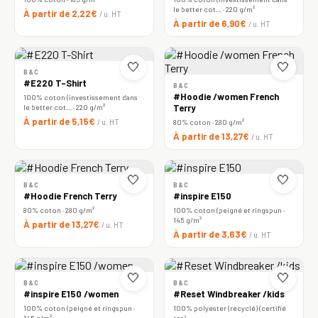
le better cot… · 220 g/m²
À partir de 2,22€
/ u. HT
À partir de 6,90€
/ u. HT
🤍
🤍
B&C
#E220 T-Shirt
B&C
#Hoodie /women French
100% coton (investissement dans
le better cot… · 220 g/m²
Terry
À partir de 5,15€
/ u. HT
80% coton · 280 g/m²
À partir de 13,27€
/ u. HT
🤍
🤍
B&C
B&C
#Hoodie French Terry
#inspire E150
80% coton · 280 g/m²
100% coton (peigné et ringspun ·
145 g/m²
À partir de 13,27€
/ u. HT
À partir de 3,63€
/ u. HT
🤍
🤍
B&C
B&C
#inspire E150 /women
#Reset Windbreaker /kids
100% coton (peigné et ringspun ·
100% polyester (recyclé) (certifié
145 g/m²
rcs)