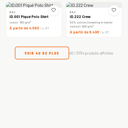
🤍
🤍
B&C
B&C
ID.001 Piqué Polo Shirt
ID.222 Crew
coton · 180 g/m²
50% cotton (investing in better
cotton) · 280 g/m²
À partir de 4,56€
/ u. HT
À partir de 8,49€
/ u. HT
VOIR 40 DE PLUS
40 / 5754 produits affichés