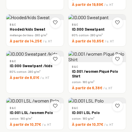
À partir de 19,89€
/ u. HT
🤍
🤍
B&C
B&C
Hooded/kids Sweat
ID.000 Sweatpant
mélange de tissu · 280 g/m²
80% cotton · 280 g/m²
À partir de 14,25€
À partir de 10,65€
/ u. HT
/ u. HT
🤍
🤍
B&C
ID.000 Sweatpant /kids
B&C
ID.001 /women Piqué Polo
80% cotton · 280 g/m²
Shirt
À partir de 8,01€
/ u. HT
coton · 180 g/m²
À partir de 6,38€
/ u. HT
🤍
🤍
B&C
B&C
ID.001 LSL /women Polo
ID.001 LSL Polo
coton · 180 g/m²
coton · 180 g/m²
À partir de 10,37€
À partir de 10,37€
/ u. HT
/ u. HT