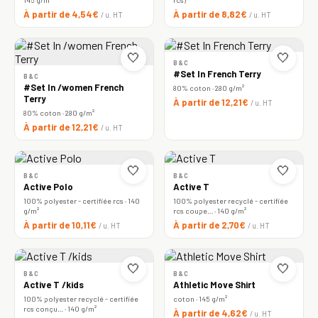
À partir de 4,54€
À partir de 8,82€
/ u. HT
/ u. HT
🤍
🤍
B&C
#Set In French Terry
B&C
#Set In /women French
80% coton · 280 g/m²
Terry
À partir de 12,21€
/ u. HT
80% coton · 280 g/m²
À partir de 12,21€
/ u. HT
🤍
🤍
B&C
B&C
Active Polo
Active T
100% polyester - certifiée rcs · 140
100% polyester recyclé - certifiée
g/m²
rcs coupe… · 140 g/m²
À partir de 10,11€
À partir de 2,70€
/ u. HT
/ u. HT
🤍
🤍
B&C
B&C
Active T /kids
Athletic Move Shirt
100% polyester recyclé - certifiée
coton · 145 g/m²
rcs conçu… · 140 g/m²
À partir de 4,62€
/ u. HT