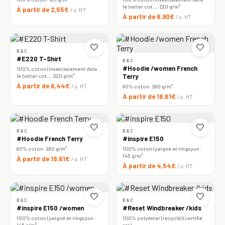
le better cot… · 220 g/m²
À partir de 2,55€
/ u. HT
À partir de 6,90€
/ u. HT
🤍
🤍
B&C
#E220 T-Shirt
B&C
#Hoodie /women French
100% coton (investissement dans
le better cot… · 220 g/m²
Terry
À partir de 6,44€
/ u. HT
80% coton · 280 g/m²
À partir de 16,61€
/ u. HT
🤍
🤍
B&C
B&C
#Hoodie French Terry
#inspire E150
80% coton · 280 g/m²
100% coton (peigné et ringspun ·
145 g/m²
À partir de 16,61€
/ u. HT
À partir de 4,54€
/ u. HT
🤍
🤍
B&C
B&C
#inspire E150 /women
#Reset Windbreaker /kids
100% coton (peigné et ringspun ·
100% polyester (recyclé) (certifié
145 g/m²
rcs)