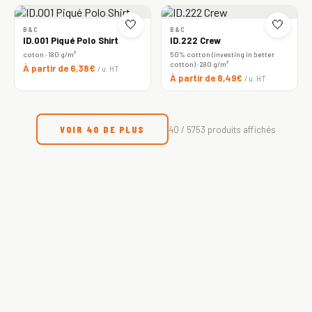
🤍
🤍
B&C
B&C
ID.001 Piqué Polo Shirt
ID.222 Crew
coton · 180 g/m²
50% cotton (investing in better
cotton) · 280 g/m²
À partir de 6,38€
/ u. HT
À partir de 8,49€
/ u. HT
VOIR 40 DE PLUS
40 / 5753 produits affichés