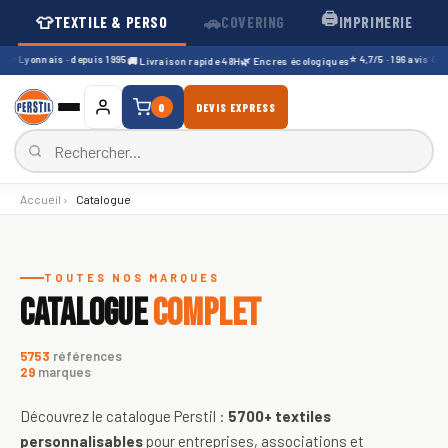
🖨️
👕
🚗
TEXTILE & PERSO
COVERING
IMPRIMERIE
r Lyonnais · depuis 1995
⭐ 4,7/5 · 196 avis Googl
🚚 Livraison rapide 48H
🌿 Encres écologiques
0
DEVIS EXPRESS
Accueil
›
Catalogue
Catalogue de textiles personnali
TOUTES NOS MARQUES
CATALOGUE
COMPLET
5753
références
29
marques
Découvrez le catalogue Perstil :
5700+
textiles
personnalisables
pour entreprises, associations et