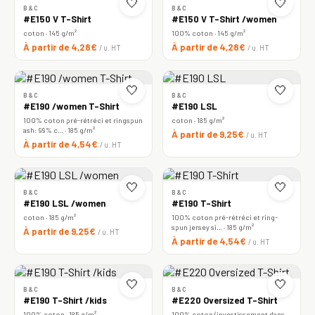
🤍
🤍
B&C
B&C
#E150 V T-Shirt
#E150 V T-Shirt /women
coton · 145 g/m²
100% coton · 145 g/m²
À partir de 4,28€
À partir de 4,28€
/ u. HT
/ u. HT
🤍
🤍
B&C
B&C
#E190 /women T-Shirt
#E190 LSL
100% coton pré-rétréci et ringspun
coton · 185 g/m²
ash: 99% c… · 185 g/m²
À partir de 9,25€
/ u. HT
À partir de 4,54€
/ u. HT
🤍
🤍
B&C
B&C
#E190 LSL /women
#E190 T-Shirt
coton · 185 g/m²
100% coton pré-rétréci et ring-
spun jersey si… · 185 g/m²
À partir de 9,25€
/ u. HT
À partir de 4,54€
/ u. HT
🤍
🤍
B&C
B&C
#E190 T-Shirt /kids
#E220 Oversized T-Shirt
100% coton · 185 g/m²
100% coton (investissement dans