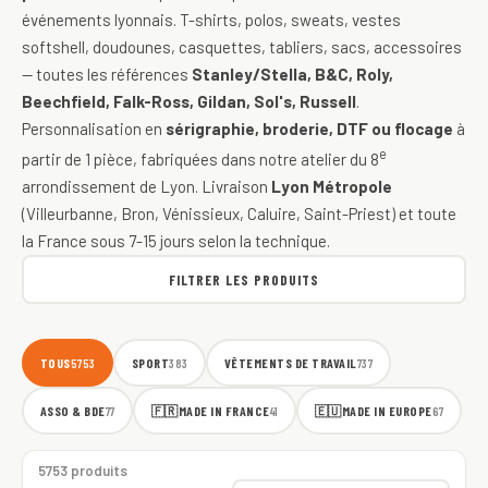
événements lyonnais. T-shirts, polos, sweats, vestes
softshell, doudounes, casquettes, tabliers, sacs, accessoires
— toutes les références
Stanley/Stella, B&C, Roly,
Beechfield, Falk-Ross, Gildan, Sol's, Russell
.
Personnalisation en
sérigraphie, broderie, DTF ou flocage
à
e
partir de 1 pièce, fabriquées dans notre atelier du 8
arrondissement de Lyon. Livraison
Lyon Métropole
(Villeurbanne, Bron, Vénissieux, Caluire, Saint-Priest) et toute
la France sous 7-15 jours selon la technique.
FILTRER LES PRODUITS
TOUS
SPORT
VÊTEMENTS DE TRAVAIL
5753
383
737
ASSO & BDE
🇫🇷
MADE IN FRANCE
🇪🇺
MADE IN EUROPE
77
41
67
5753 produits