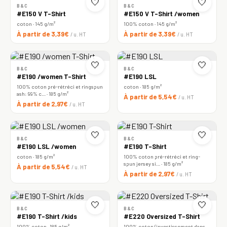
🤍
🤍
B&C
B&C
#E150 V T-Shirt
#E150 V T-Shirt /women
coton · 145 g/m²
100% coton · 145 g/m²
À partir de 3,39€
À partir de 3,39€
/ u. HT
/ u. HT
🤍
🤍
B&C
B&C
#E190 /women T-Shirt
#E190 LSL
100% coton pré-rétréci et ringspun
coton · 185 g/m²
ash: 99% c… · 185 g/m²
À partir de 5,54€
/ u. HT
À partir de 2,97€
/ u. HT
🤍
🤍
B&C
B&C
#E190 LSL /women
#E190 T-Shirt
coton · 185 g/m²
100% coton pré-rétréci et ring-
spun jersey si… · 185 g/m²
À partir de 5,54€
/ u. HT
À partir de 2,97€
/ u. HT
🤍
🤍
B&C
B&C
#E190 T-Shirt /kids
#E220 Oversized T-Shirt
100% coton · 185 g/m²
100% coton (investissement dans