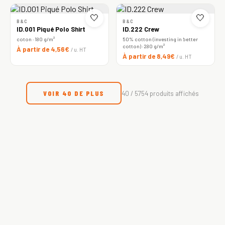
🤍
🤍
B&C
B&C
ID.001 Piqué Polo Shirt
ID.222 Crew
coton · 180 g/m²
50% cotton (investing in better
cotton) · 280 g/m²
À partir de 4,56€
/ u. HT
À partir de 8,49€
/ u. HT
VOIR 40 DE PLUS
40 / 5754 produits affichés