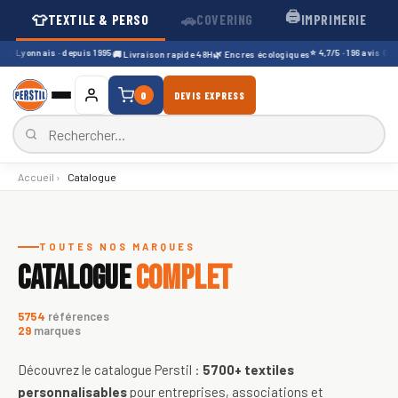
🖨️
👕
🚗
TEXTILE & PERSO
COVERING
IMPRIMERIE
r Lyonnais · depuis 1995
⭐ 4,7/5 · 196 avis Google
🚚 Livraison rapide 48H
🌿 Encres écologiques
0
DEVIS EXPRESS
Accueil
›
Catalogue
Catalogue de textiles personnali
TOUTES NOS MARQUES
CATALOGUE
COMPLET
5754
références
29
marques
Découvrez le catalogue Perstil :
5700+
textiles
personnalisables
pour entreprises, associations et