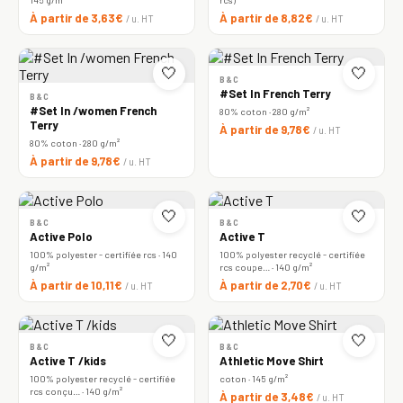
À partir de 3,63€
À partir de 8,82€
/ u. HT
/ u. HT
🤍
🤍
B&C
#Set In French Terry
B&C
#Set In /women French
80% coton · 280 g/m²
Terry
À partir de 9,78€
/ u. HT
80% coton · 280 g/m²
À partir de 9,78€
/ u. HT
🤍
🤍
B&C
B&C
Active Polo
Active T
100% polyester - certifiée rcs · 140
100% polyester recyclé - certifiée
g/m²
rcs coupe… · 140 g/m²
À partir de 10,11€
À partir de 2,70€
/ u. HT
/ u. HT
🤍
🤍
B&C
B&C
Active T /kids
Athletic Move Shirt
100% polyester recyclé - certifiée
coton · 145 g/m²
rcs conçu… · 140 g/m²
À partir de 3,48€
/ u. HT