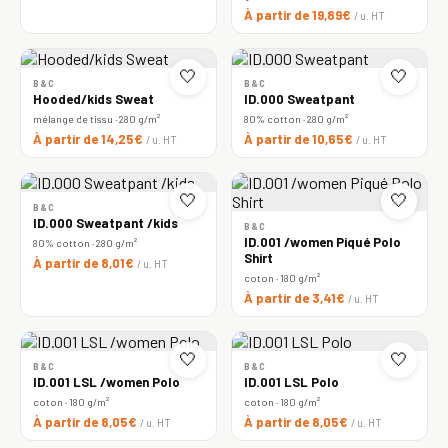
À partir de 19,89€
/ u. HT
🤍
🤍
B&C
B&C
Hooded/kids Sweat
ID.000 Sweatpant
mélange de tissu · 280 g/m²
80% cotton · 280 g/m²
À partir de 14,25€
À partir de 10,65€
/ u. HT
/ u. HT
🤍
🤍
B&C
ID.000 Sweatpant /kids
B&C
ID.001 /women Piqué Polo
80% cotton · 280 g/m²
Shirt
À partir de 8,01€
/ u. HT
coton · 180 g/m²
À partir de 3,41€
/ u. HT
🤍
🤍
B&C
B&C
ID.001 LSL /women Polo
ID.001 LSL Polo
coton · 180 g/m²
coton · 180 g/m²
À partir de 8,05€
À partir de 8,05€
/ u. HT
/ u. HT