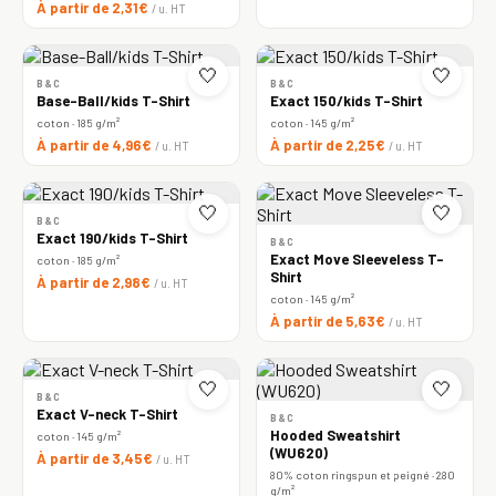
À partir de 2,31€
/ u. HT
🤍
🤍
B&C
B&C
Base-Ball/kids T-Shirt
Exact 150/kids T-Shirt
coton · 185 g/m²
coton · 145 g/m²
À partir de 4,96€
À partir de 2,25€
/ u. HT
/ u. HT
🤍
🤍
B&C
Exact 190/kids T-Shirt
B&C
Exact Move Sleeveless T-
coton · 185 g/m²
Shirt
À partir de 2,98€
/ u. HT
coton · 145 g/m²
À partir de 5,63€
/ u. HT
🤍
🤍
B&C
Exact V-neck T-Shirt
B&C
Hooded Sweatshirt
coton · 145 g/m²
(WU620)
À partir de 3,45€
/ u. HT
80% coton ringspun et peigné · 280
g/m²