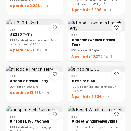
le better cot… · 220 g/m²
À partir de 2,22€
/ u. HT
À partir de 6,90€
/ u. HT
🤍
🤍
B&C
#E220 T-Shirt
B&C
#Hoodie /women French
100% coton (investissement dans
le better cot… · 220 g/m²
Terry
À partir de 5,15€
/ u. HT
80% coton · 280 g/m²
À partir de 13,27€
/ u. HT
🤍
🤍
B&C
B&C
#Hoodie French Terry
#inspire E150
80% coton · 280 g/m²
100% coton (peigné et ringspun ·
145 g/m²
À partir de 13,27€
/ u. HT
À partir de 3,63€
/ u. HT
🤍
🤍
B&C
B&C
#inspire E150 /women
#Reset Windbreaker /kids
100% coton (peigné et ringspun ·
100% polyester (recyclé) (certifié
145 g/m²
rcs)