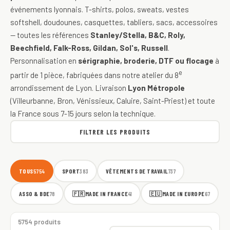
événements lyonnais. T-shirts, polos, sweats, vestes
softshell, doudounes, casquettes, tabliers, sacs, accessoires
— toutes les références
Stanley/Stella, B&C, Roly,
Beechfield, Falk-Ross, Gildan, Sol's, Russell
.
Personnalisation en
sérigraphie, broderie, DTF ou flocage
à
e
partir de 1 pièce, fabriquées dans notre atelier du 8
arrondissement de Lyon. Livraison
Lyon Métropole
(Villeurbanne, Bron, Vénissieux, Caluire, Saint-Priest) et toute
la France sous 7-15 jours selon la technique.
FILTRER LES PRODUITS
TOUS
SPORT
VÊTEMENTS DE TRAVAIL
5754
383
737
ASSO & BDE
🇫🇷
MADE IN FRANCE
🇪🇺
MADE IN EUROPE
78
41
67
5754 produits