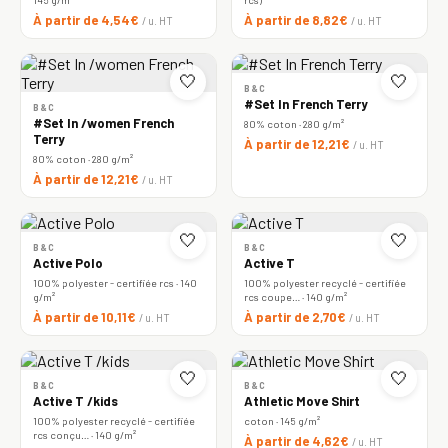
À partir de 4,54€
À partir de 8,82€
/ u. HT
/ u. HT
🤍
🤍
B&C
#Set In French Terry
B&C
#Set In /women French
80% coton · 280 g/m²
Terry
À partir de 12,21€
/ u. HT
80% coton · 280 g/m²
À partir de 12,21€
/ u. HT
🤍
🤍
B&C
B&C
Active Polo
Active T
100% polyester - certifiée rcs · 140
100% polyester recyclé - certifiée
g/m²
rcs coupe… · 140 g/m²
À partir de 10,11€
À partir de 2,70€
/ u. HT
/ u. HT
🤍
🤍
B&C
B&C
Active T /kids
Athletic Move Shirt
100% polyester recyclé - certifiée
coton · 145 g/m²
rcs conçu… · 140 g/m²
À partir de 4,62€
/ u. HT