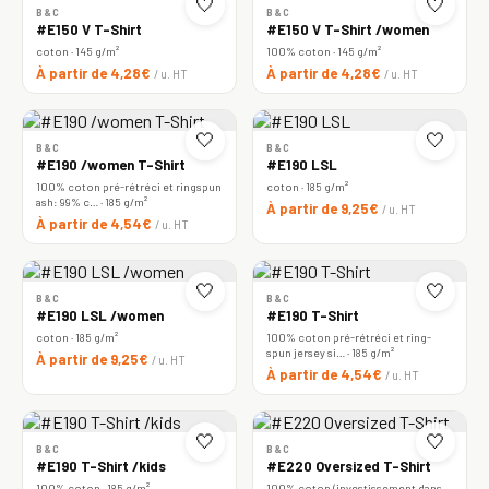
🤍
🤍
B&C
B&C
#E150 V T-Shirt
#E150 V T-Shirt /women
coton · 145 g/m²
100% coton · 145 g/m²
À partir de 4,28€
À partir de 4,28€
/ u. HT
/ u. HT
🤍
🤍
B&C
B&C
#E190 /women T-Shirt
#E190 LSL
100% coton pré-rétréci et ringspun
coton · 185 g/m²
ash: 99% c… · 185 g/m²
À partir de 9,25€
/ u. HT
À partir de 4,54€
/ u. HT
🤍
🤍
B&C
B&C
#E190 LSL /women
#E190 T-Shirt
coton · 185 g/m²
100% coton pré-rétréci et ring-
spun jersey si… · 185 g/m²
À partir de 9,25€
/ u. HT
À partir de 4,54€
/ u. HT
🤍
🤍
B&C
B&C
#E190 T-Shirt /kids
#E220 Oversized T-Shirt
100% coton · 185 g/m²
100% coton (investissement dans