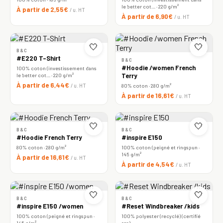
le better cot… · 220 g/m²
À partir de 2,55€
/ u. HT
À partir de 6,90€
/ u. HT
🤍
🤍
B&C
#E220 T-Shirt
B&C
#Hoodie /women French
100% coton (investissement dans
le better cot… · 220 g/m²
Terry
À partir de 6,44€
/ u. HT
80% coton · 280 g/m²
À partir de 16,61€
/ u. HT
🤍
🤍
B&C
B&C
#Hoodie French Terry
#inspire E150
80% coton · 280 g/m²
100% coton (peigné et ringspun ·
145 g/m²
À partir de 16,61€
/ u. HT
À partir de 4,54€
/ u. HT
🤍
🤍
B&C
B&C
#inspire E150 /women
#Reset Windbreaker /kids
100% coton (peigné et ringspun ·
100% polyester (recyclé) (certifié
145 g/m²
rcs)