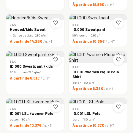
À partir de 19,89€
/ u. HT
🤍
🤍
B&C
B&C
Hooded/kids Sweat
ID.000 Sweatpant
mélange de tissu · 280 g/m²
80% cotton · 280 g/m²
À partir de 14,25€
À partir de 10,65€
/ u. HT
/ u. HT
🤍
🤍
B&C
ID.000 Sweatpant /kids
B&C
ID.001 /women Piqué Polo
80% cotton · 280 g/m²
Shirt
À partir de 8,01€
/ u. HT
coton · 180 g/m²
À partir de 6,38€
/ u. HT
🤍
🤍
B&C
B&C
ID.001 LSL /women Polo
ID.001 LSL Polo
coton · 180 g/m²
coton · 180 g/m²
À partir de 10,37€
À partir de 10,37€
/ u. HT
/ u. HT