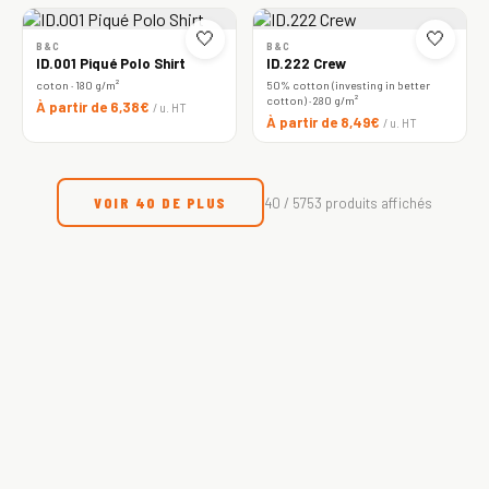
🤍
🤍
B&C
B&C
ID.001 Piqué Polo Shirt
ID.222 Crew
coton · 180 g/m²
50% cotton (investing in better
cotton) · 280 g/m²
À partir de 6,38€
/ u. HT
À partir de 8,49€
/ u. HT
VOIR 40 DE PLUS
40 / 5753 produits affichés