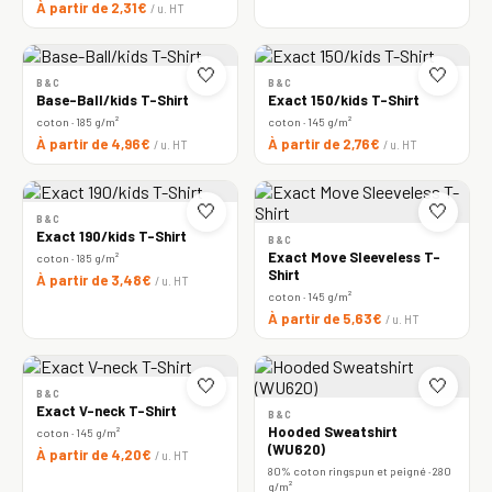
À partir de 2,31€
/ u. HT
🤍
🤍
B&C
B&C
Base-Ball/kids T-Shirt
Exact 150/kids T-Shirt
coton · 185 g/m²
coton · 145 g/m²
À partir de 4,96€
À partir de 2,76€
/ u. HT
/ u. HT
🤍
🤍
B&C
Exact 190/kids T-Shirt
B&C
Exact Move Sleeveless T-
coton · 185 g/m²
Shirt
À partir de 3,48€
/ u. HT
coton · 145 g/m²
À partir de 5,63€
/ u. HT
🤍
🤍
B&C
Exact V-neck T-Shirt
B&C
Hooded Sweatshirt
coton · 145 g/m²
(WU620)
À partir de 4,20€
/ u. HT
80% coton ringspun et peigné · 280
g/m²