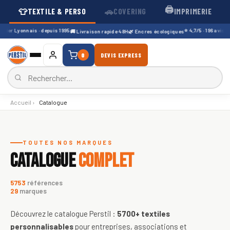
🖨️
👕
🚗
TEXTILE & PERSO
COVERING
IMPRIMERIE
ier Lyonnais · depuis 1995
⭐ 4,7/5 · 196 avis Goo
🚚 Livraison rapide 48H
🌿 Encres écologiques
0
DEVIS EXPRESS
Accueil
›
Catalogue
Catalogue de textiles personnali
TOUTES NOS MARQUES
CATALOGUE
COMPLET
5753
références
29
marques
Découvrez le catalogue Perstil :
5700+
textiles
personnalisables
pour entreprises, associations et