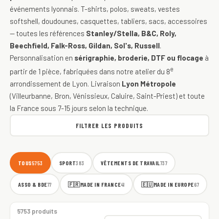
événements lyonnais. T-shirts, polos, sweats, vestes
softshell, doudounes, casquettes, tabliers, sacs, accessoires
— toutes les références
Stanley/Stella, B&C, Roly,
Beechfield, Falk-Ross, Gildan, Sol's, Russell
.
Personnalisation en
sérigraphie, broderie, DTF ou flocage
à
e
partir de 1 pièce, fabriquées dans notre atelier du 8
arrondissement de Lyon. Livraison
Lyon Métropole
(Villeurbanne, Bron, Vénissieux, Caluire, Saint-Priest) et toute
la France sous 7-15 jours selon la technique.
FILTRER LES PRODUITS
TOUS
SPORT
VÊTEMENTS DE TRAVAIL
5753
383
737
ASSO & BDE
🇫🇷
MADE IN FRANCE
🇪🇺
MADE IN EUROPE
77
41
67
5753 produits