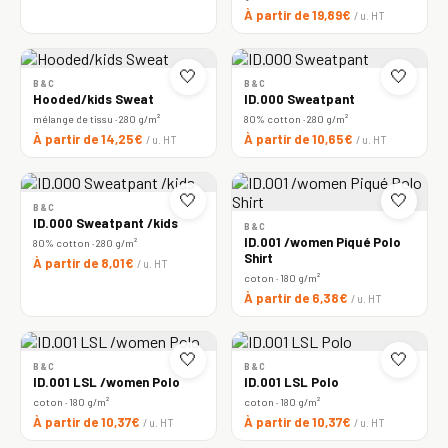
À partir de 19,89€
/ u. HT
🤍
🤍
B&C
B&C
Hooded/kids Sweat
ID.000 Sweatpant
mélange de tissu · 280 g/m²
80% cotton · 280 g/m²
À partir de 14,25€
À partir de 10,65€
/ u. HT
/ u. HT
🤍
🤍
B&C
ID.000 Sweatpant /kids
B&C
ID.001 /women Piqué Polo
80% cotton · 280 g/m²
Shirt
À partir de 8,01€
/ u. HT
coton · 180 g/m²
À partir de 6,38€
/ u. HT
🤍
🤍
B&C
B&C
ID.001 LSL /women Polo
ID.001 LSL Polo
coton · 180 g/m²
coton · 180 g/m²
À partir de 10,37€
À partir de 10,37€
/ u. HT
/ u. HT