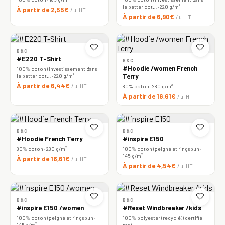
le better cot… · 220 g/m²
À partir de 2,55€
/ u. HT
À partir de 6,90€
/ u. HT
🤍
🤍
B&C
#E220 T-Shirt
B&C
#Hoodie /women French
100% coton (investissement dans
le better cot… · 220 g/m²
Terry
À partir de 6,44€
/ u. HT
80% coton · 280 g/m²
À partir de 16,61€
/ u. HT
🤍
🤍
B&C
B&C
#Hoodie French Terry
#inspire E150
80% coton · 280 g/m²
100% coton (peigné et ringspun ·
145 g/m²
À partir de 16,61€
/ u. HT
À partir de 4,54€
/ u. HT
🤍
🤍
B&C
B&C
#inspire E150 /women
#Reset Windbreaker /kids
100% coton (peigné et ringspun ·
100% polyester (recyclé) (certifié
145 g/m²
rcs)