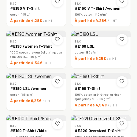
🤍
🤍
B&C
B&C
#E150 V T-Shirt
#E150 V T-Shirt /women
coton · 145 g/m²
100% coton · 145 g/m²
À partir de 4,28€
À partir de 4,28€
/ u. HT
/ u. HT
🤍
🤍
B&C
B&C
#E190 /women T-Shirt
#E190 LSL
100% coton pré-rétréci et ringspun
coton · 185 g/m²
ash: 99% c… · 185 g/m²
À partir de 9,25€
/ u. HT
À partir de 4,54€
/ u. HT
🤍
🤍
B&C
B&C
#E190 LSL /women
#E190 T-Shirt
coton · 185 g/m²
100% coton pré-rétréci et ring-
spun jersey si… · 185 g/m²
À partir de 9,25€
/ u. HT
À partir de 4,54€
/ u. HT
🤍
🤍
B&C
B&C
#E190 T-Shirt /kids
#E220 Oversized T-Shirt
100% coton · 185 g/m²
100% coton (investissement dans