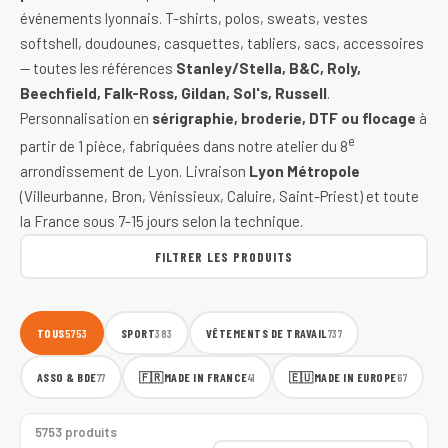
événements lyonnais. T-shirts, polos, sweats, vestes
softshell, doudounes, casquettes, tabliers, sacs, accessoires
— toutes les références
Stanley/Stella, B&C, Roly,
Beechfield, Falk-Ross, Gildan, Sol's, Russell
.
Personnalisation en
sérigraphie, broderie, DTF ou flocage
à
e
partir de 1 pièce, fabriquées dans notre atelier du 8
arrondissement de Lyon. Livraison
Lyon Métropole
(Villeurbanne, Bron, Vénissieux, Caluire, Saint-Priest) et toute
la France sous 7-15 jours selon la technique.
FILTRER LES PRODUITS
TOUS
SPORT
VÊTEMENTS DE TRAVAIL
5753
383
737
ASSO & BDE
🇫🇷
MADE IN FRANCE
🇪🇺
MADE IN EUROPE
77
41
67
5753 produits