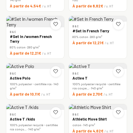
À partir de 4,54€
À partir de 8,82€
/ u. HT
/ u. HT
🤍
🤍
B&C
#Set In French Terry
B&C
#Set In /women French
80% coton · 280 g/m²
Terry
À partir de 12,21€
/ u. HT
80% coton · 280 g/m²
À partir de 12,21€
/ u. HT
🤍
🤍
B&C
B&C
Active Polo
Active T
100% polyester - certifiée rcs · 140
100% polyester recyclé - certifiée
g/m²
rcs coupe… · 140 g/m²
À partir de 10,11€
À partir de 2,70€
/ u. HT
/ u. HT
🤍
🤍
B&C
B&C
Active T /kids
Athletic Move Shirt
100% polyester recyclé - certifiée
coton · 145 g/m²
rcs conçu… · 140 g/m²
À partir de 4,62€
/ u. HT