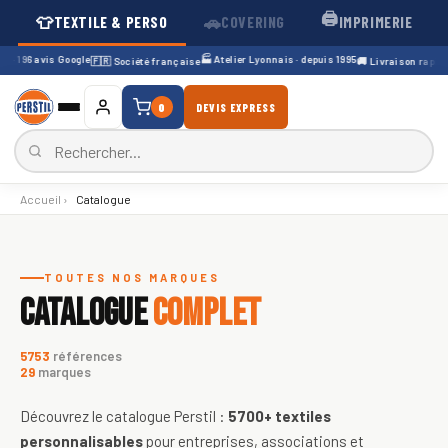
🖨️
👕
🚗
TEXTILE & PERSO
COVERING
IMPRIMERIE
· 196 avis Google
🏭 Atelier Lyonnais · depuis 1995
🇫🇷 Société française
🚚 Livraison rapide 4
0
DEVIS EXPRESS
Accueil
›
Catalogue
Catalogue de textiles personnali
TOUTES NOS MARQUES
CATALOGUE
COMPLET
5753
références
29
marques
Découvrez le catalogue Perstil :
5700+
textiles
personnalisables
pour entreprises, associations et