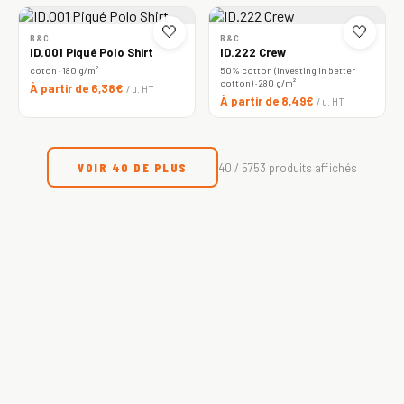
🤍
🤍
B&C
B&C
ID.001 Piqué Polo Shirt
ID.222 Crew
coton · 180 g/m²
50% cotton (investing in better
cotton) · 280 g/m²
À partir de 6,38€
/ u. HT
À partir de 8,49€
/ u. HT
VOIR 40 DE PLUS
40 / 5753 produits affichés