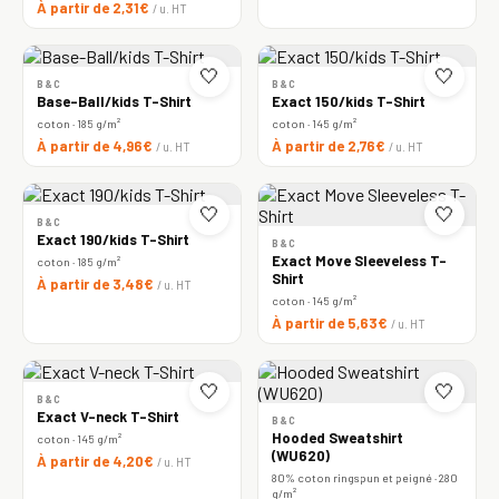
À partir de 2,31€
/ u. HT
🤍
🤍
B&C
B&C
Base-Ball/kids T-Shirt
Exact 150/kids T-Shirt
coton · 185 g/m²
coton · 145 g/m²
À partir de 4,96€
À partir de 2,76€
/ u. HT
/ u. HT
🤍
🤍
B&C
Exact 190/kids T-Shirt
B&C
Exact Move Sleeveless T-
coton · 185 g/m²
Shirt
À partir de 3,48€
/ u. HT
coton · 145 g/m²
À partir de 5,63€
/ u. HT
🤍
🤍
B&C
Exact V-neck T-Shirt
B&C
Hooded Sweatshirt
coton · 145 g/m²
(WU620)
À partir de 4,20€
/ u. HT
80% coton ringspun et peigné · 280
g/m²