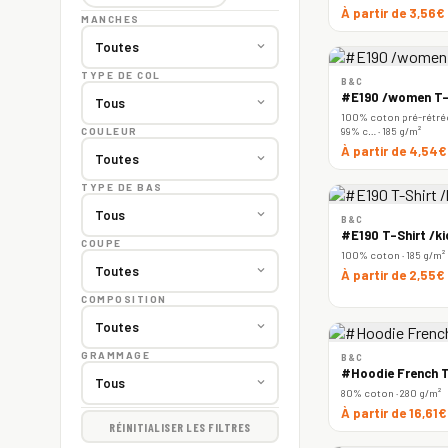
À partir de 3,56€
MANCHES
TYPE DE COL
B&C
#E190 /women T-
100% coton pré-rétréc
99% c… · 185 g/m²
COULEUR
À partir de 4,54
TYPE DE BAS
B&C
#E190 T-Shirt /ki
COUPE
100% coton · 185 g/m²
À partir de 2,55€
COMPOSITION
GRAMMAGE
B&C
#Hoodie French T
80% coton · 280 g/m²
À partir de 16,61
RÉINITIALISER LES FILTRES