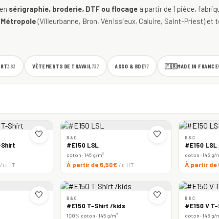
 en
sérigraphie, broderie, DTF ou flocage
à partir de 1 pièce, fabri
 Métropole
(Villeurbanne, Bron, Vénissieux, Caluire, Saint-Priest) et t
ORT
VÊTEMENTS DE TRAVAIL
ASSO & BDE
🇫🇷
MADE IN FRANCE
383
737
77
🤍
🤍
B&C
B&C
Shirt
#E150 LSL
#E150 LSL
coton · 145 g/m²
coton · 145 g/
À partir de 6,50€
À partir de
/ u. HT
/ u. HT
🤍
🤍
B&C
B&C
#E150 T-Shirt /kids
#E150 V T-
100% coton · 145 g/m²
coton · 145 g/