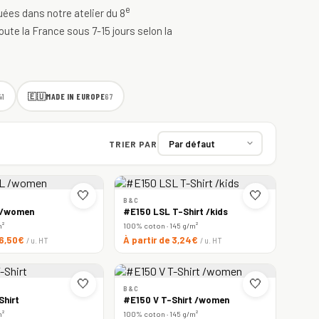
e
quées dans notre atelier du 8
oute la France sous 7-15 jours selon la
🇪🇺
MADE IN EUROPE
41
67
TRIER PAR
🤍
🤍
B&C
 /women
#E150 LSL T-Shirt /kids
m²
100% coton · 145 g/m²
 6,50€
À partir de 3,24€
/ u. HT
/ u. HT
🤍
🤍
B&C
Shirt
#E150 V T-Shirt /women
m²
100% coton · 145 g/m²