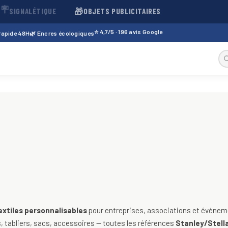
🪧
🎁
SIGNALÉTIQUE
OBJETS PUBLICITAIRES
⭐ 4,7/5 · 196 avis Google
 rapide 48H
🌿 Encres écologiques
sables — t-shirts, polos, sweats
extiles personnalisables
pour entreprises, associations et événeme
 tabliers, sacs, accessoires — toutes les références
Stanley/Stella