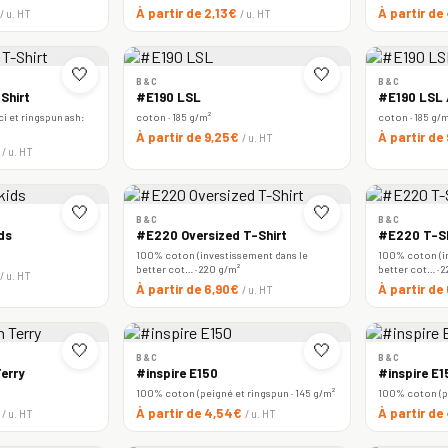
À partir de 2,13€
À partir de
/ u. HT
/ u. HT
🤍
🤍
B&C
B&C
Shirt
#E190 LSL
#E190 LSL
i et ringspun ash:
coton · 185 g/m²
coton · 185 g/
À partir de 9,25€
À partir de
/ u. HT
€
/ u. HT
🤍
🤍
B&C
B&C
ds
#E220 Oversized T-Shirt
#E220 T-Sh
100% coton (investissement dans le
100% coton (i
better cot… · 220 g/m²
better cot… · 
/ u. HT
À partir de 6,90€
À partir d
/ u. HT
🤍
🤍
B&C
B&C
erry
#inspire E150
#inspire E
100% coton (peigné et ringspun · 145 g/m²
100% coton (pe
€
À partir de 4,54€
À partir d
/ u. HT
/ u. HT