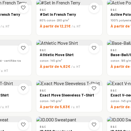
🤍
🤍
B&C
B&C
rench Terry
#Set In French Terry
Active Polo
80% coton · 280 g/m²
100% polyester 
€
À partir de 12,21€
À partir de
/ u. HT
/ u. HT
🤍
🤍
B&C
B&C
Athletic Move Shirt
Base-Ball/k
 - certifiée rcs
coton · 145 g/m²
coton · 185 g/
À partir de 4,62€
À partir de
/ u. HT
/ u. HT
🤍
🤍
B&C
B&C
Shirt
Exact Move Sleeveless T-Shirt
Exact V-ne
coton · 145 g/m²
coton · 145 g/
€
À partir de 5,63€
À partir de
/ u. HT
/ u. HT
🤍
🤍
B&C
B&C