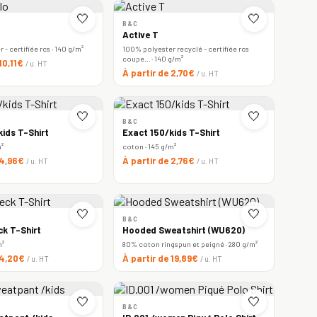
🤍
🤍
B&C
Active T
- certifiée rcs · 140 g/m²
100% polyester recyclé - certifiée rcs
coupe… · 140 g/m²
 10,11€
/ u. HT
À partir de 2,70€
/ u. HT
🤍
🤍
B&C
ids T-Shirt
Exact 150/kids T-Shirt
m²
coton · 145 g/m²
 4,96€
À partir de 2,76€
/ u. HT
/ u. HT
🤍
🤍
B&C
ck T-Shirt
Hooded Sweatshirt (WU620)
m²
80% coton ringspun et peigné · 280 g/m²
 4,20€
À partir de 19,89€
/ u. HT
/ u. HT
🤍
🤍
B&C