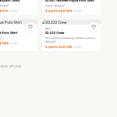
atpant /kids
ID.001 /women Piqué Polo Shirt
80 g/m²
coton · 180 g/m²
 8,01€
À partir de 6,38€
/ u. HT
/ u. HT
🤍
🤍
B&C
é Polo Shirt
ID.222 Crew
m²
50% cotton (investing in better cotton) ·
280 g/m²
 6,38€
/ u. HT
À partir de 8,49€
/ u. HT
oduits affichés