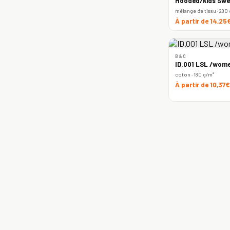
Hooded/kids Swe
mélange de tissu · 280
À partir de 14,25
B&C
ID.001 LSL /wome
coton · 180 g/m²
À partir de 10,37