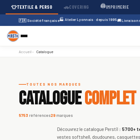
🖨️
👕
🚗
TEXTILE & PERSO
COVERING
IMPRIMERIE
🏭 Atelier Lyonnais · depuis 1995
🇫🇷 Société française
🚚 Livraison
Accueil
›
Catalogue
Catalogue de textiles personnali
TOUTES NOS MARQUES
CATALOGUE
COMPLET
5753
références
29
marques
Découvrez le catalogue Perstil :
5700+
t
vestes softshell, doudounes, casquettes,