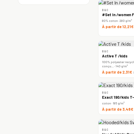
B&C
#Set In /women F
80% coton · 280 g/m²
À partir de 12,21
B&C
Active T /kids
100% polyester recyclé
conçu… · 140 g/m²
À partir de 2,31€
B&C
Exact 190/kids T-
coton · 185 g/m²
À partir de 3,48
B&C