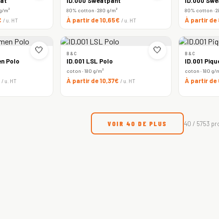
at
ID.000 Sweatpant
ID.000 Swe
 g/m²
80% cotton · 280 g/m²
80% cotton · 2
€
À partir de 10,65€
À partir de
/ u. HT
/ u. HT
🤍
🤍
B&C
B&C
n Polo
ID.001 LSL Polo
ID.001 Piqu
coton · 180 g/m²
coton · 180 g/
€
À partir de 10,37€
À partir de
/ u. HT
/ u. HT
VOIR 40 DE PLUS
40 / 5753 pr