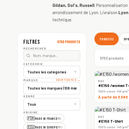
Gildan, Sol's, Russell
. Personnalisation
arrondissement de Lyon. Livraison
Lyon
technique.
TOUS
SP
5753
Filtres
5753 produits
RECHERCHER
5753 produits
CATÉGORIE
MARQUE
VOIR TOUTES →
B&C
#E150 /women T-
100% coton · 145 g/m²
GENRE
À partir de 3,56€
ORIGINE
B&C
🇫🇷
MADE IN FRANCE
(41)
#E150 T-Shirt
🇪🇺
100% coton · 145 g/m²
MADE IN EUROPE
(67)