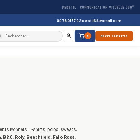
PERSTIL · COMMUNICATION VISUELLE 360°
04 78 01 77 42
|
perstil69@gmail.com
0
DEVIS EXPRESS
, vestes
nts lyonnais. T-shirts, polos, sweats,
, B&C, Roly, Beechfield, Falk-Ross,