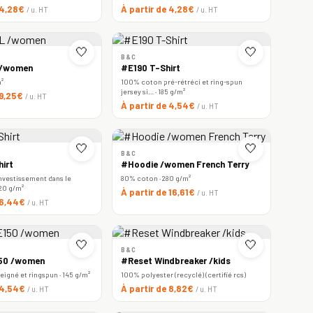
 4,28€
À partir de 4,28€
/ u. HT
/ u. HT
🤍
🤍
B&C
 /women
#E190 T-Shirt
m²
100% coton pré-rétréci et ring-spun
jersey si… · 185 g/m²
 9,25€
/ u. HT
À partir de 4,54€
/ u. HT
🤍
🤍
B&C
irt
#Hoodie /women French Terry
nvestissement dans le
80% coton · 280 g/m²
220 g/m²
À partir de 16,61€
/ u. HT
e 6,44€
/ u. HT
🤍
🤍
B&C
150 /women
#Reset Windbreaker /kids
igné et ringspun · 145 g/m²
100% polyester (recyclé) (certifié rcs)
e 4,54€
À partir de 8,82€
/ u. HT
/ u. HT