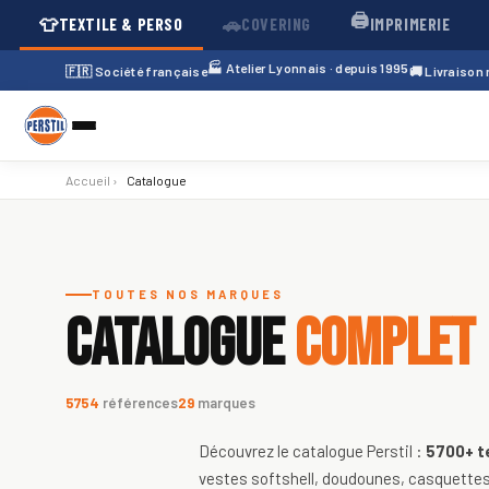
🖨️
👕
🚗
TEXTILE & PERSO
COVERING
IMPRIMERIE
🏭 Atelier Lyonnais · depuis 1995
🇫🇷 Société française
🚚 Livraison
Accueil
›
Catalogue
Catalogue de textiles personnali
TOUTES NOS MARQUES
CATALOGUE
COMPLET
5754
références
29
marques
Découvrez le catalogue Perstil :
5700+
t
vestes softshell, doudounes, casquettes,