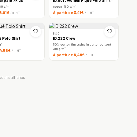
atpant /kids
ID.001 /women Piqué Polo Shirt
80 g/m²
coton · 180 g/m²
 8,01€
À partir de 3,41€
/ u. HT
/ u. HT
🤍
🤍
B&C
é Polo Shirt
ID.222 Crew
m²
50% cotton (investing in better cotton) ·
280 g/m²
 4,56€
/ u. HT
À partir de 8,49€
/ u. HT
oduits affichés