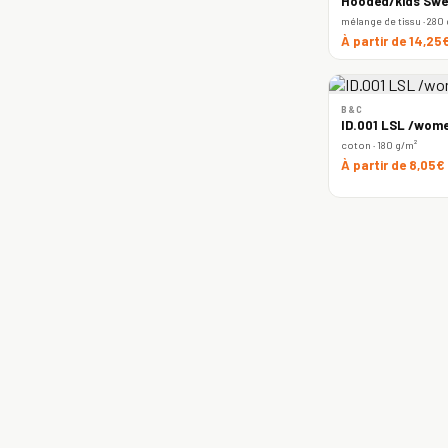
Hooded/kids Swe
mélange de tissu · 280
À partir de 14,25
B&C
ID.001 LSL /wome
coton · 180 g/m²
À partir de 8,05€