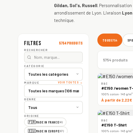
Gildan, Sol's, Russell
. Personnalisation
arrondissement de Lyon. Livraison
Lyon
technique.
TOUS
SP
5754
Filtres
5754 produits
RECHERCHER
5754 produits
CATÉGORIE
MARQUE
VOIR TOUTES →
B&C
#E150 /women T-
100% coton · 145 g/m²
GENRE
À partir de 2,22€
ORIGINE
B&C
🇫🇷
MADE IN FRANCE
(41)
#E150 T-Shirt
🇪🇺
100% coton · 145 g/m²
MADE IN EUROPE
(67)