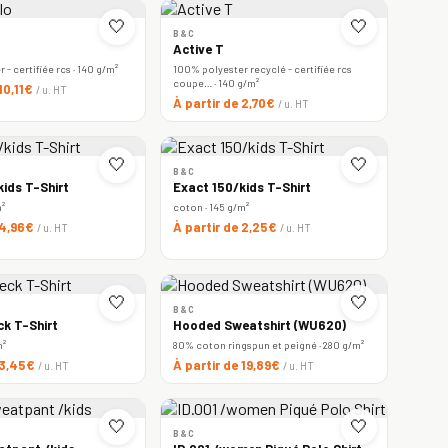
🤍
🤍
B&C
Active T
- certifiée rcs · 140 g/m²
100% polyester recyclé - certifiée rcs
coupe… · 140 g/m²
 10,11€
/ u. HT
À partir de 2,70€
/ u. HT
🤍
🤍
B&C
ids T-Shirt
Exact 150/kids T-Shirt
m²
coton · 145 g/m²
 4,96€
À partir de 2,25€
/ u. HT
/ u. HT
🤍
🤍
B&C
ck T-Shirt
Hooded Sweatshirt (WU620)
m²
80% coton ringspun et peigné · 280 g/m²
 3,45€
À partir de 19,89€
/ u. HT
/ u. HT
🤍
🤍
B&C