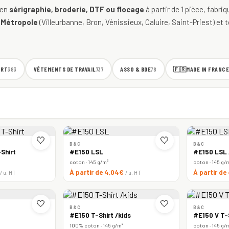
 en
sérigraphie, broderie, DTF ou flocage
à partir de 1 pièce, fabri
 Métropole
(Villeurbanne, Bron, Vénissieux, Caluire, Saint-Priest) et t
ORT
VÊTEMENTS DE TRAVAIL
ASSO & BDE
🇫🇷
MADE IN FRANCE
383
737
78
🤍
🤍
B&C
B&C
Shirt
#E150 LSL
#E150 LSL
coton · 145 g/m²
coton · 145 g/
À partir de 4,04€
À partir d
/ u. HT
/ u. HT
🤍
🤍
B&C
B&C
#E150 T-Shirt /kids
#E150 V T-
100% coton · 145 g/m²
coton · 145 g/