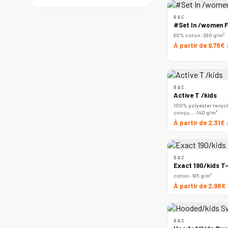
B&C
#Set In /women F
80% coton · 280 g/m²
À partir de 9,78€
B&C
Active T /kids
100% polyester recyclé
conçu… · 140 g/m²
À partir de 2,31€
B&C
Exact 190/kids T-
coton · 185 g/m²
À partir de 2,98€
B&C