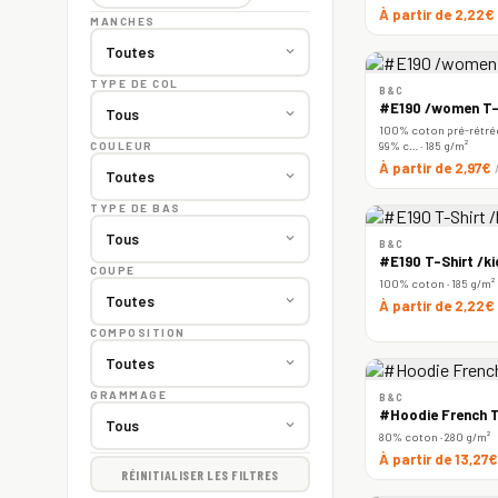
À partir de 2,22€
MANCHES
TYPE DE COL
B&C
#E190 /women T-
100% coton pré-rétréc
99% c… · 185 g/m²
COULEUR
À partir de 2,97€
TYPE DE BAS
B&C
#E190 T-Shirt /ki
COUPE
100% coton · 185 g/m²
À partir de 2,22€
COMPOSITION
GRAMMAGE
B&C
#Hoodie French T
80% coton · 280 g/m²
À partir de 13,27
RÉINITIALISER LES FILTRES