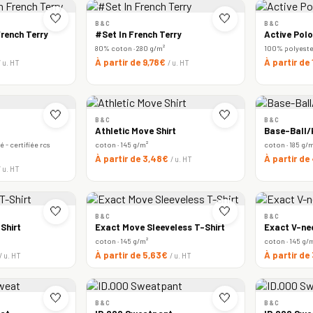
🤍
🤍
B&C
B&C
rench Terry
#Set In French Terry
Active Polo
80% coton · 280 g/m²
100% polyester 
À partir de 9,78€
À partir de
/ u. HT
/ u. HT
🤍
🤍
B&C
B&C
Athletic Move Shirt
Base-Ball/k
 - certifiée rcs
coton · 145 g/m²
coton · 185 g/
À partir de 3,48€
À partir de
/ u. HT
/ u. HT
🤍
🤍
B&C
B&C
Shirt
Exact Move Sleeveless T-Shirt
Exact V-ne
coton · 145 g/m²
coton · 145 g/
À partir de 5,63€
À partir de
/ u. HT
/ u. HT
🤍
🤍
B&C
B&C