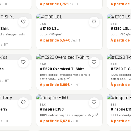
À partir de 1,75€
À partir de
/ u. HT
/ u. HT
🤍
🤍
B&C
B&C
Shirt
#E190 LSL
#E190 LSL
i et ringspun ash:
coton · 185 g/m²
coton · 185 g/
À partir de 5,54€
À partir de
/ u. HT
/ u. HT
🤍
🤍
B&C
B&C
ds
#E220 Oversized T-Shirt
#E220 T-Sh
100% coton (investissement dans le
100% coton (i
better cot… · 220 g/m²
better cot… · 
/ u. HT
À partir de 6,90€
À partir de
/ u. HT
🤍
🤍
B&C
B&C
erry
#inspire E150
#inspire E
100% coton (peigné et ringspun · 145 g/m²
100% coton (pe
€
À partir de 3,63€
À partir de
/ u. HT
/ u. HT