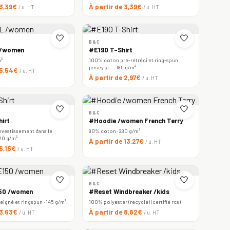
 3,39€
À partir de 3,39€
/ u. HT
/ u. HT
🤍
🤍
B&C
 /women
#E190 T-Shirt
m²
100% coton pré-rétréci et ring-spun
jersey si… · 185 g/m²
 5,54€
/ u. HT
À partir de 2,97€
/ u. HT
🤍
🤍
B&C
irt
#Hoodie /women French Terry
nvestissement dans le
80% coton · 280 g/m²
220 g/m²
À partir de 13,27€
/ u. HT
 5,15€
/ u. HT
🤍
🤍
B&C
150 /women
#Reset Windbreaker /kids
igné et ringspun · 145 g/m²
100% polyester (recyclé) (certifié rcs)
 3,63€
À partir de 8,82€
/ u. HT
/ u. HT