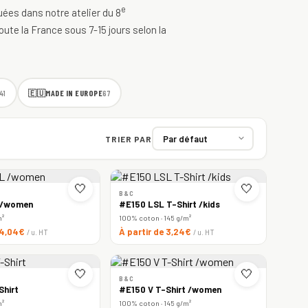
e
quées dans notre atelier du 8
oute la France sous 7-15 jours selon la
🇪🇺
MADE IN EUROPE
41
67
TRIER PAR
🤍
🤍
B&C
 /women
#E150 LSL T-Shirt /kids
m²
100% coton · 145 g/m²
e 4,04€
À partir de 3,24€
/ u. HT
/ u. HT
🤍
🤍
B&C
Shirt
#E150 V T-Shirt /women
m²
100% coton · 145 g/m²