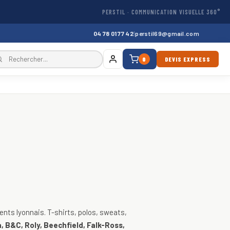
PERSTIL · COMMUNICATION VISUELLE 360°
04 78 01 77 42
|
perstil69@gmail.com
0
DEVIS EXPRESS
, vestes
nts lyonnais. T-shirts, polos, sweats,
, B&C, Roly, Beechfield, Falk-Ross,