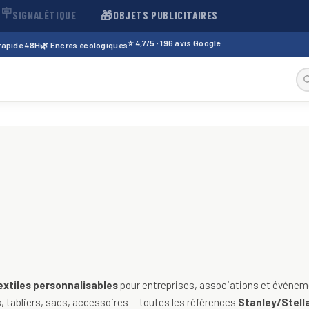
🪧
🎁
SIGNALÉTIQUE
OBJETS PUBLICITAIRES
⭐ 4,7/5 · 196 avis Google
 rapide 48H
🌿 Encres écologiques
sables — t-shirts, polos, sweats
extiles personnalisables
pour entreprises, associations et événeme
 tabliers, sacs, accessoires — toutes les références
Stanley/Stella