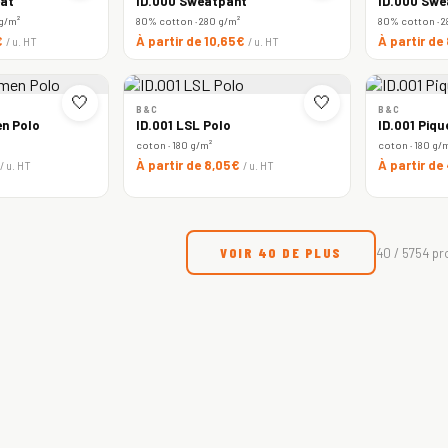
at
ID.000 Sweatpant
ID.000 Swe
 g/m²
80% cotton · 280 g/m²
80% cotton · 2
€
À partir de 10,65€
À partir de
/ u. HT
/ u. HT
🤍
🤍
B&C
B&C
n Polo
ID.001 LSL Polo
ID.001 Piqu
coton · 180 g/m²
coton · 180 g/
À partir de 8,05€
À partir de
/ u. HT
/ u. HT
VOIR 40 DE PLUS
40 / 5754 pr