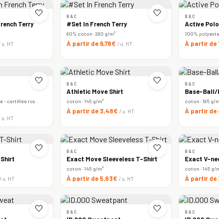
🤍
🤍
B&C
B&C
rench Terry
#Set In French Terry
Active Polo
80% coton · 280 g/m²
100% polyester 
À partir de 9,78€
À partir de
/ u. HT
/ u. HT
🤍
🤍
B&C
B&C
Athletic Move Shirt
Base-Ball/k
 - certifiée rcs
coton · 145 g/m²
coton · 185 g/
À partir de 3,48€
À partir de
/ u. HT
/ u. HT
🤍
🤍
B&C
B&C
Shirt
Exact Move Sleeveless T-Shirt
Exact V-ne
coton · 145 g/m²
coton · 145 g/
À partir de 5,63€
À partir de
/ u. HT
/ u. HT
🤍
🤍
B&C
B&C