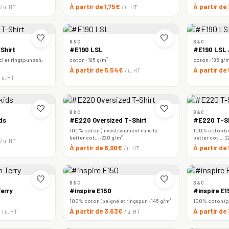
À partir de 1,75€
À partir de
/ u. HT
/ u. HT
🤍
🤍
B&C
B&C
Shirt
#E190 LSL
#E190 LSL
i et ringspun ash:
coton · 185 g/m²
coton · 185 g/
À partir de 5,54€
À partir de
/ u. HT
/ u. HT
🤍
🤍
B&C
B&C
ds
#E220 Oversized T-Shirt
#E220 T-Sh
100% coton (investissement dans le
100% coton (i
better cot… · 220 g/m²
better cot… · 
/ u. HT
À partir de 6,90€
À partir de
/ u. HT
🤍
🤍
B&C
B&C
erry
#inspire E150
#inspire E
100% coton (peigné et ringspun · 145 g/m²
100% coton (pe
€
À partir de 3,63€
À partir de
/ u. HT
/ u. HT