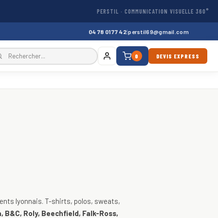
PERSTIL · COMMUNICATION VISUELLE 360°
04 78 01 77 42
|
perstil69@gmail.com
0
DEVIS EXPRESS
, vestes
nts lyonnais. T-shirts, polos, sweats,
, B&C, Roly, Beechfield, Falk-Ross,