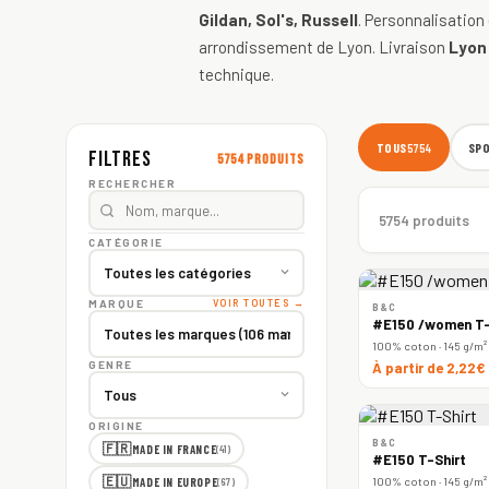
Gildan, Sol's, Russell
. Personnalisation
arrondissement de Lyon. Livraison
Lyon
technique.
TOUS
SP
5754
Filtres
5754 produits
RECHERCHER
5754 produits
CATÉGORIE
MARQUE
VOIR TOUTES →
B&C
#E150 /women T-
100% coton · 145 g/m²
GENRE
À partir de 2,22€
ORIGINE
B&C
🇫🇷
MADE IN FRANCE
(41)
#E150 T-Shirt
🇪🇺
100% coton · 145 g/m²
MADE IN EUROPE
(67)