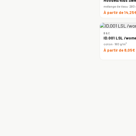
Hooded/kids Swe
mélange de tissu · 280
À partir de 14,25
B&C
ID.001 LSL /wome
coton · 180 g/m²
À partir de 8,05€