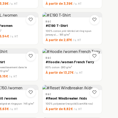
 3,39€
À partir de 3,39€
/ u. HT
/ u. HT
🤍
🤍
B&C
 /women
#E190 T-Shirt
m²
100% coton pré-rétréci et ring-spun
jersey si… · 185 g/m²
 5,54€
/ u. HT
À partir de 2,97€
/ u. HT
🤍
🤍
B&C
irt
#Hoodie /women French Terry
nvestissement dans le
80% coton · 280 g/m²
220 g/m²
À partir de 13,27€
/ u. HT
 5,15€
/ u. HT
🤍
🤍
B&C
150 /women
#Reset Windbreaker /kids
igné et ringspun · 145 g/m²
100% polyester (recyclé) (certifié rcs)
 3,63€
À partir de 8,82€
/ u. HT
/ u. HT