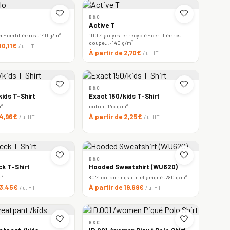
🤍
🤍
B&C
Active T
- certifiée rcs · 140 g/m²
100% polyester recyclé - certifiée rcs
coupe… · 140 g/m²
 10,11€
/ u. HT
À partir de 2,70€
/ u. HT
🤍
🤍
B&C
ids T-Shirt
Exact 150/kids T-Shirt
m²
coton · 145 g/m²
 4,96€
À partir de 2,25€
/ u. HT
/ u. HT
🤍
🤍
B&C
ck T-Shirt
Hooded Sweatshirt (WU620)
m²
80% coton ringspun et peigné · 280 g/m²
 3,45€
À partir de 19,89€
/ u. HT
/ u. HT
🤍
🤍
B&C