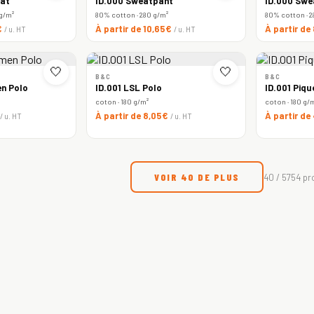
at
ID.000 Sweatpant
ID.000 Swe
 g/m²
80% cotton · 280 g/m²
80% cotton · 2
€
À partir de 10,65€
À partir de
/ u. HT
/ u. HT
🤍
🤍
B&C
B&C
n Polo
ID.001 LSL Polo
ID.001 Piqu
coton · 180 g/m²
coton · 180 g/
À partir de 8,05€
À partir de
/ u. HT
/ u. HT
VOIR 40 DE PLUS
40 / 5754 pr