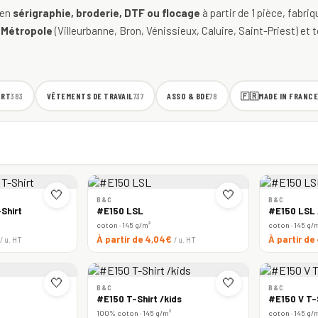
 en
sérigraphie, broderie, DTF ou flocage
à partir de 1 pièce, fabri
 Métropole
(Villeurbanne, Bron, Vénissieux, Caluire, Saint-Priest) et t
ORT
VÊTEMENTS DE TRAVAIL
ASSO & BDE
🇫🇷
MADE IN FRANCE
383
737
78
🤍
🤍
B&C
B&C
Shirt
#E150 LSL
#E150 LSL
coton · 145 g/m²
coton · 145 g/
À partir de 4,04€
À partir d
/ u. HT
/ u. HT
🤍
🤍
B&C
B&C
#E150 T-Shirt /kids
#E150 V T-
100% coton · 145 g/m²
coton · 145 g/