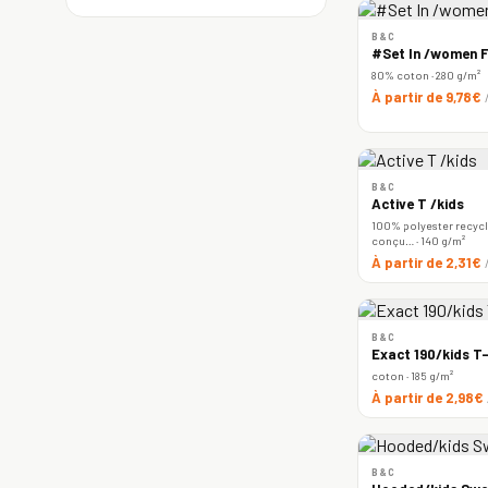
B&C
#Set In /women F
80% coton · 280 g/m²
À partir de 9,78€
B&C
Active T /kids
100% polyester recyclé
conçu… · 140 g/m²
À partir de 2,31€
B&C
Exact 190/kids T-
coton · 185 g/m²
À partir de 2,98€
B&C