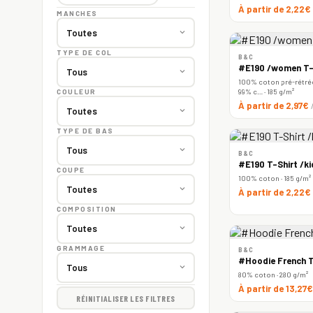
À partir de 2,22€
MANCHES
TYPE DE COL
B&C
#E190 /women T-
100% coton pré-rétréc
99% c… · 185 g/m²
COULEUR
À partir de 2,97€
TYPE DE BAS
B&C
#E190 T-Shirt /ki
COUPE
100% coton · 185 g/m²
À partir de 2,22€
COMPOSITION
GRAMMAGE
B&C
#Hoodie French T
80% coton · 280 g/m²
À partir de 13,27
RÉINITIALISER LES FILTRES