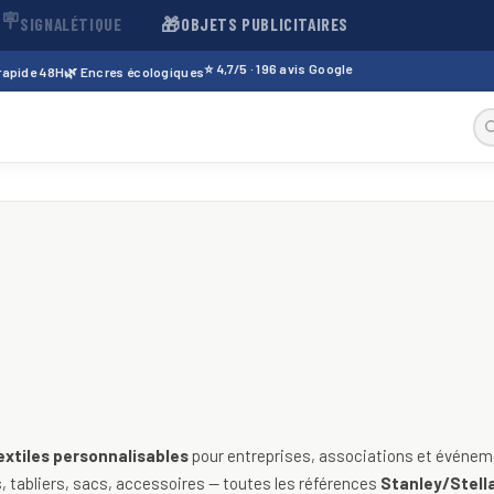
🪧
🎁
SIGNALÉTIQUE
OBJETS PUBLICITAIRES
⭐ 4,7/5 · 196 avis Google
 rapide 48H
🌿 Encres écologiques
sables — t-shirts, polos, sweats
extiles personnalisables
pour entreprises, associations et événeme
 tabliers, sacs, accessoires — toutes les références
Stanley/Stella