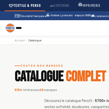
🖨️
👕
🚗
TEXTILE & PERSO
COVERING
IMPRIMERIE
🏭 Atelier Lyonnais · depuis 1995
🇫🇷 Société française
🚚 Livraison
Accueil
›
Catalogue
Catalogue de textiles personnali
TOUTES NOS MARQUES
CATALOGUE
COMPLET
5754
références
29
marques
Découvrez le catalogue Perstil :
5700+
t
vestes softshell, doudounes, casquettes,