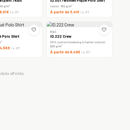
atpant /kids
ID.001 /women Piqué Polo Shirt
80 g/m²
coton · 180 g/m²
 8,01€
À partir de 3,41€
/ u. HT
/ u. HT
🤍
🤍
B&C
é Polo Shirt
ID.222 Crew
m²
50% cotton (investing in better cotton) ·
280 g/m²
 4,56€
/ u. HT
À partir de 8,49€
/ u. HT
oduits affichés