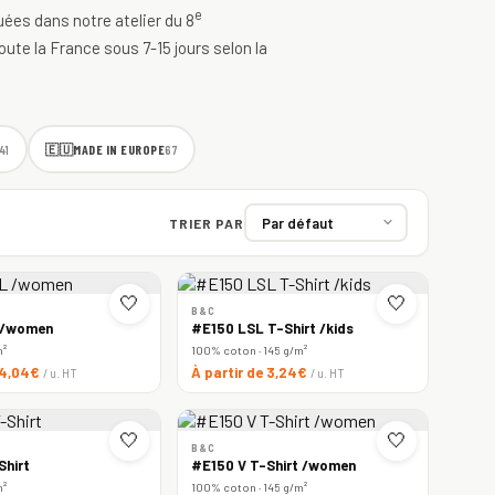
e
quées dans notre atelier du 8
oute la France sous 7-15 jours selon la
🇪🇺
MADE IN EUROPE
41
67
TRIER PAR
🤍
🤍
B&C
 /women
#E150 LSL T-Shirt /kids
m²
100% coton · 145 g/m²
e 4,04€
À partir de 3,24€
/ u. HT
/ u. HT
🤍
🤍
B&C
Shirt
#E150 V T-Shirt /women
m²
100% coton · 145 g/m²