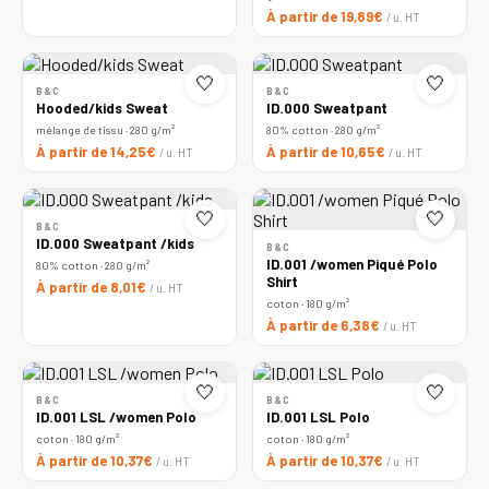
À partir de 19,89€
/ u. HT
🤍
🤍
B&C
B&C
Hooded/kids Sweat
ID.000 Sweatpant
mélange de tissu · 280 g/m²
80% cotton · 280 g/m²
À partir de 14,25€
À partir de 10,65€
/ u. HT
/ u. HT
🤍
🤍
B&C
ID.000 Sweatpant /kids
B&C
ID.001 /women Piqué Polo
80% cotton · 280 g/m²
Shirt
À partir de 8,01€
/ u. HT
coton · 180 g/m²
À partir de 6,38€
/ u. HT
🤍
🤍
B&C
B&C
ID.001 LSL /women Polo
ID.001 LSL Polo
coton · 180 g/m²
coton · 180 g/m²
À partir de 10,37€
À partir de 10,37€
/ u. HT
/ u. HT