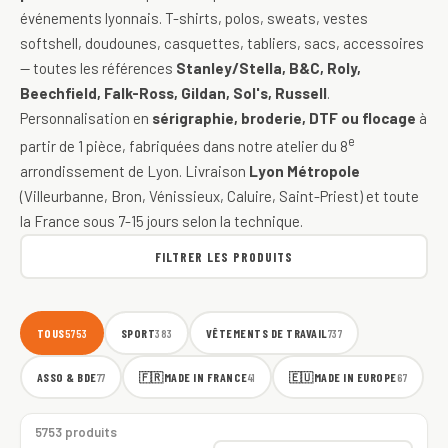
événements lyonnais. T-shirts, polos, sweats, vestes
softshell, doudounes, casquettes, tabliers, sacs, accessoires
— toutes les références
Stanley/Stella, B&C, Roly,
Beechfield, Falk-Ross, Gildan, Sol's, Russell
.
Personnalisation en
sérigraphie, broderie, DTF ou flocage
à
e
partir de 1 pièce, fabriquées dans notre atelier du 8
arrondissement de Lyon. Livraison
Lyon Métropole
(Villeurbanne, Bron, Vénissieux, Caluire, Saint-Priest) et toute
la France sous 7-15 jours selon la technique.
FILTRER LES PRODUITS
TOUS
SPORT
VÊTEMENTS DE TRAVAIL
5753
383
737
ASSO & BDE
🇫🇷
MADE IN FRANCE
🇪🇺
MADE IN EUROPE
77
41
67
5753 produits