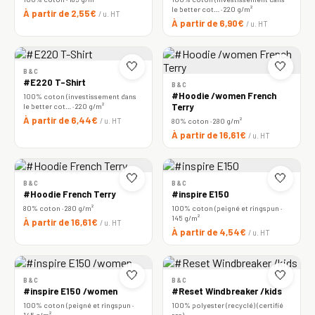
le better cot… · 220 g/m²
À partir de 2,55€
/ u. HT
À partir de 6,90€
/ u. HT
🤍
🤍
B&C
#E220 T-Shirt
B&C
#Hoodie /women French
100% coton (investissement dans
le better cot… · 220 g/m²
Terry
À partir de 6,44€
/ u. HT
80% coton · 280 g/m²
À partir de 16,61€
/ u. HT
🤍
🤍
B&C
B&C
#Hoodie French Terry
#inspire E150
80% coton · 280 g/m²
100% coton (peigné et ringspun ·
145 g/m²
À partir de 16,61€
/ u. HT
À partir de 4,54€
/ u. HT
🤍
🤍
B&C
B&C
#inspire E150 /women
#Reset Windbreaker /kids
100% coton (peigné et ringspun ·
100% polyester (recyclé) (certifié
145 g/m²
rcs)