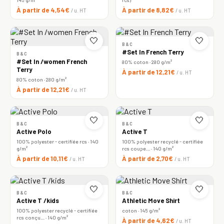
À partir de 4,54€
À partir de 8,82€
/ u. HT
/ u. HT
🤍
🤍
B&C
#Set In French Terry
B&C
#Set In /women French
80% coton · 280 g/m²
Terry
À partir de 12,21€
/ u. HT
80% coton · 280 g/m²
À partir de 12,21€
/ u. HT
🤍
🤍
B&C
B&C
Active Polo
Active T
100% polyester - certifiée rcs · 140
100% polyester recyclé - certifiée
g/m²
rcs coupe… · 140 g/m²
À partir de 10,11€
À partir de 2,70€
/ u. HT
/ u. HT
🤍
🤍
B&C
B&C
Active T /kids
Athletic Move Shirt
100% polyester recyclé - certifiée
coton · 145 g/m²
rcs conçu… · 140 g/m²
À partir de 4,62€
/ u. HT