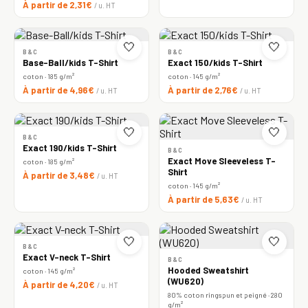
À partir de 2,31€
/ u. HT
🤍
🤍
B&C
B&C
Base-Ball/kids T-Shirt
Exact 150/kids T-Shirt
coton · 185 g/m²
coton · 145 g/m²
À partir de 4,96€
À partir de 2,76€
/ u. HT
/ u. HT
🤍
🤍
B&C
Exact 190/kids T-Shirt
B&C
Exact Move Sleeveless T-
coton · 185 g/m²
Shirt
À partir de 3,48€
/ u. HT
coton · 145 g/m²
À partir de 5,63€
/ u. HT
🤍
🤍
B&C
Exact V-neck T-Shirt
B&C
Hooded Sweatshirt
coton · 145 g/m²
(WU620)
À partir de 4,20€
/ u. HT
80% coton ringspun et peigné · 280
g/m²