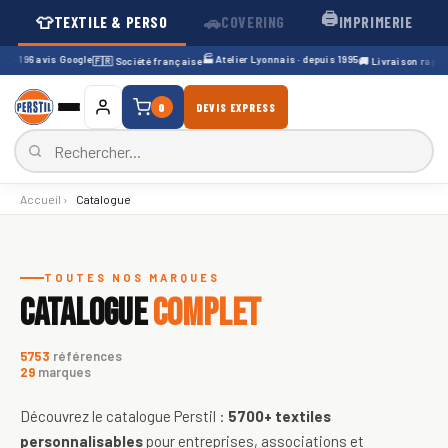
🖨️
👕
🚗
TEXTILE & PERSO
COVERING
IMPRIMERIE
· 196 avis Google
🏭 Atelier Lyonnais · depuis 1995
🇫🇷 Société française
🚚 Livraison rapide 4
0
DEVIS EXPRESS
Accueil
›
Catalogue
Catalogue de textiles personnali
TOUTES NOS MARQUES
CATALOGUE
COMPLET
5753
références
29
marques
Découvrez le catalogue Perstil :
5700+
textiles
personnalisables
pour entreprises, associations et