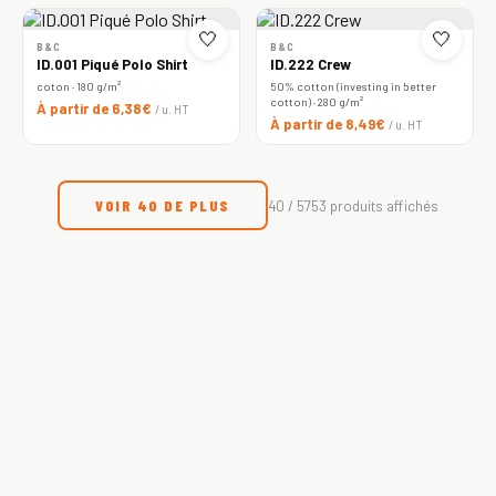
🤍
🤍
B&C
B&C
ID.001 Piqué Polo Shirt
ID.222 Crew
coton · 180 g/m²
50% cotton (investing in better
cotton) · 280 g/m²
À partir de 6,38€
/ u. HT
À partir de 8,49€
/ u. HT
VOIR 40 DE PLUS
40 / 5753 produits affichés