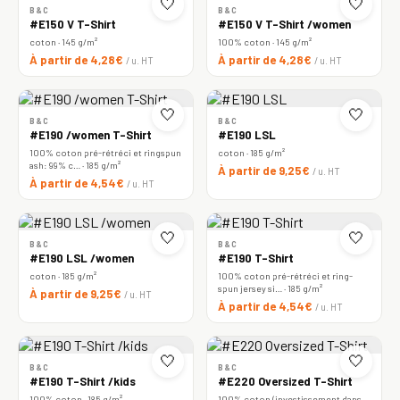
🤍
🤍
B&C
B&C
#E150 V T-Shirt
#E150 V T-Shirt /women
coton · 145 g/m²
100% coton · 145 g/m²
À partir de 4,28€
À partir de 4,28€
/ u. HT
/ u. HT
🤍
🤍
B&C
B&C
#E190 /women T-Shirt
#E190 LSL
100% coton pré-rétréci et ringspun
coton · 185 g/m²
ash: 99% c… · 185 g/m²
À partir de 9,25€
/ u. HT
À partir de 4,54€
/ u. HT
🤍
🤍
B&C
B&C
#E190 LSL /women
#E190 T-Shirt
coton · 185 g/m²
100% coton pré-rétréci et ring-
spun jersey si… · 185 g/m²
À partir de 9,25€
/ u. HT
À partir de 4,54€
/ u. HT
🤍
🤍
B&C
B&C
#E190 T-Shirt /kids
#E220 Oversized T-Shirt
100% coton · 185 g/m²
100% coton (investissement dans