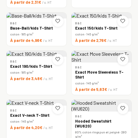
À partir de 2,31€
/ u. HT
🤍
🤍
B&C
B&C
Base-Ball/kids T-Shirt
Exact 150/kids T-Shirt
coton · 185 g/m²
coton · 145 g/m²
À partir de 4,96€
À partir de 2,76€
/ u. HT
/ u. HT
🤍
🤍
B&C
Exact 190/kids T-Shirt
B&C
Exact Move Sleeveless T-
coton · 185 g/m²
Shirt
À partir de 3,48€
/ u. HT
coton · 145 g/m²
À partir de 5,63€
/ u. HT
🤍
🤍
B&C
Exact V-neck T-Shirt
B&C
Hooded Sweatshirt
coton · 145 g/m²
(WU620)
À partir de 4,20€
/ u. HT
80% coton ringspun et peigné · 280
g/m²