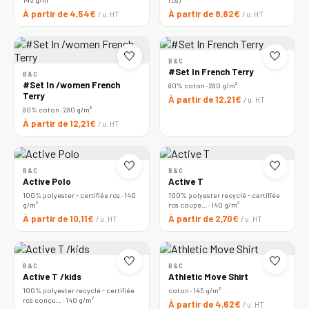
À partir de 4,54€
À partir de 8,82€
/ u. HT
/ u. HT
🤍
🤍
B&C
#Set In French Terry
B&C
#Set In /women French
80% coton · 280 g/m²
Terry
À partir de 12,21€
/ u. HT
80% coton · 280 g/m²
À partir de 12,21€
/ u. HT
🤍
🤍
B&C
B&C
Active Polo
Active T
100% polyester - certifiée rcs · 140
100% polyester recyclé - certifiée
g/m²
rcs coupe… · 140 g/m²
À partir de 10,11€
À partir de 2,70€
/ u. HT
/ u. HT
🤍
🤍
B&C
B&C
Active T /kids
Athletic Move Shirt
100% polyester recyclé - certifiée
coton · 145 g/m²
rcs conçu… · 140 g/m²
À partir de 4,62€
/ u. HT