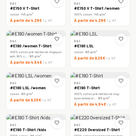
🤍
🤍
B&C
B&C
#E150 V T-Shirt
#E150 V T-Shirt /women
coton · 145 g/m²
100% coton · 145 g/m²
À partir de 4,28€
À partir de 4,28€
/ u. HT
/ u. HT
🤍
🤍
B&C
B&C
#E190 /women T-Shirt
#E190 LSL
100% coton pré-rétréci et ringspun
coton · 185 g/m²
ash: 99% c… · 185 g/m²
À partir de 9,25€
/ u. HT
À partir de 4,54€
/ u. HT
🤍
🤍
B&C
B&C
#E190 LSL /women
#E190 T-Shirt
coton · 185 g/m²
100% coton pré-rétréci et ring-
spun jersey si… · 185 g/m²
À partir de 9,25€
/ u. HT
À partir de 4,54€
/ u. HT
🤍
🤍
B&C
B&C
#E190 T-Shirt /kids
#E220 Oversized T-Shirt
100% coton · 185 g/m²
100% coton (investissement dans