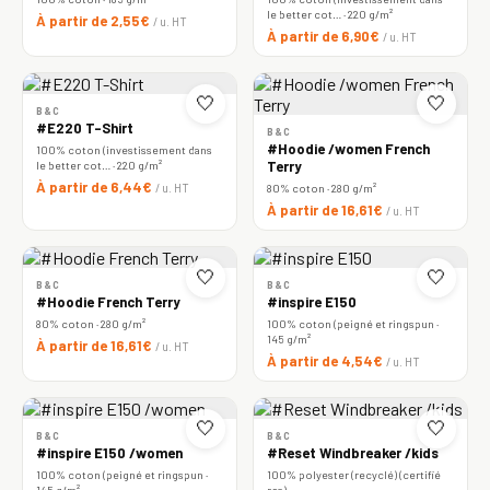
le better cot… · 220 g/m²
À partir de 2,55€
/ u. HT
À partir de 6,90€
/ u. HT
🤍
🤍
B&C
#E220 T-Shirt
B&C
#Hoodie /women French
100% coton (investissement dans
le better cot… · 220 g/m²
Terry
À partir de 6,44€
/ u. HT
80% coton · 280 g/m²
À partir de 16,61€
/ u. HT
🤍
🤍
B&C
B&C
#Hoodie French Terry
#inspire E150
80% coton · 280 g/m²
100% coton (peigné et ringspun ·
145 g/m²
À partir de 16,61€
/ u. HT
À partir de 4,54€
/ u. HT
🤍
🤍
B&C
B&C
#inspire E150 /women
#Reset Windbreaker /kids
100% coton (peigné et ringspun ·
100% polyester (recyclé) (certifié
145 g/m²
rcs)