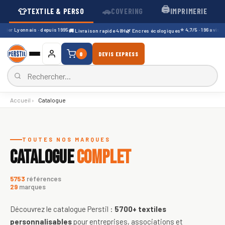
🖨️
👕
🚗
TEXTILE & PERSO
COVERING
IMPRIMERIE
ier Lyonnais · depuis 1995
⭐ 4,7/5 · 196 avis Goo
🚚 Livraison rapide 48H
🌿 Encres écologiques
0
DEVIS EXPRESS
Accueil
›
Catalogue
Catalogue de textiles personnali
TOUTES NOS MARQUES
CATALOGUE
COMPLET
5753
références
29
marques
Découvrez le catalogue Perstil :
5700+
textiles
personnalisables
pour entreprises, associations et