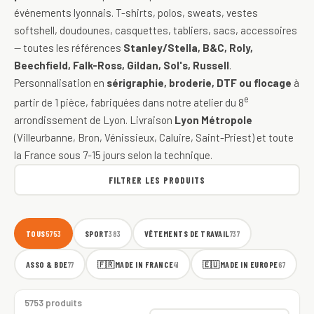
événements lyonnais. T-shirts, polos, sweats, vestes
softshell, doudounes, casquettes, tabliers, sacs, accessoires
— toutes les références
Stanley/Stella, B&C, Roly,
Beechfield, Falk-Ross, Gildan, Sol's, Russell
.
Personnalisation en
sérigraphie, broderie, DTF ou flocage
à
e
partir de 1 pièce, fabriquées dans notre atelier du 8
arrondissement de Lyon. Livraison
Lyon Métropole
(Villeurbanne, Bron, Vénissieux, Caluire, Saint-Priest) et toute
la France sous 7-15 jours selon la technique.
FILTRER LES PRODUITS
TOUS
SPORT
VÊTEMENTS DE TRAVAIL
5753
383
737
ASSO & BDE
🇫🇷
MADE IN FRANCE
🇪🇺
MADE IN EUROPE
77
41
67
5753 produits