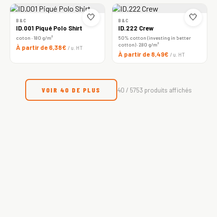
🤍
🤍
B&C
B&C
ID.001 Piqué Polo Shirt
ID.222 Crew
coton · 180 g/m²
50% cotton (investing in better
cotton) · 280 g/m²
À partir de 6,38€
/ u. HT
À partir de 8,49€
/ u. HT
VOIR 40 DE PLUS
40 / 5753 produits affichés