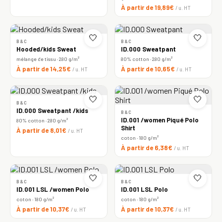
À partir de 19,89€
/ u. HT
🤍
🤍
B&C
B&C
Hooded/kids Sweat
ID.000 Sweatpant
mélange de tissu · 280 g/m²
80% cotton · 280 g/m²
À partir de 14,25€
À partir de 10,65€
/ u. HT
/ u. HT
🤍
🤍
B&C
ID.000 Sweatpant /kids
B&C
ID.001 /women Piqué Polo
80% cotton · 280 g/m²
Shirt
À partir de 8,01€
/ u. HT
coton · 180 g/m²
À partir de 6,38€
/ u. HT
🤍
🤍
B&C
B&C
ID.001 LSL /women Polo
ID.001 LSL Polo
coton · 180 g/m²
coton · 180 g/m²
À partir de 10,37€
À partir de 10,37€
/ u. HT
/ u. HT