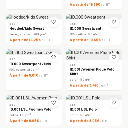
À partir de 19,89€
/ u. HT
🤍
🤍
B&C
B&C
Hooded/kids Sweat
ID.000 Sweatpant
mélange de tissu · 280 g/m²
80% cotton · 280 g/m²
À partir de 14,25€
À partir de 10,65€
/ u. HT
/ u. HT
🤍
🤍
B&C
ID.000 Sweatpant /kids
B&C
ID.001 /women Piqué Polo
80% cotton · 280 g/m²
Shirt
À partir de 8,01€
/ u. HT
coton · 180 g/m²
À partir de 3,41€
/ u. HT
🤍
🤍
B&C
B&C
ID.001 LSL /women Polo
ID.001 LSL Polo
coton · 180 g/m²
coton · 180 g/m²
À partir de 8,05€
À partir de 8,05€
/ u. HT
/ u. HT