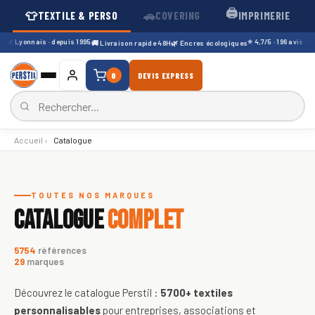
🖨️
👕
🚗
TEXTILE & PERSO
COVERING
IMPRIMERIE
er Lyonnais · depuis 1995
⭐ 4,7/5 · 196 avis Googl
🚚 Livraison rapide 48H
🌿 Encres écologiques
0
DEVIS EXPRESS
Accueil
›
Catalogue
Catalogue de textiles personnali
TOUTES NOS MARQUES
CATALOGUE
COMPLET
5754
références
29
marques
Découvrez le catalogue Perstil :
5700+
textiles
personnalisables
pour entreprises, associations et