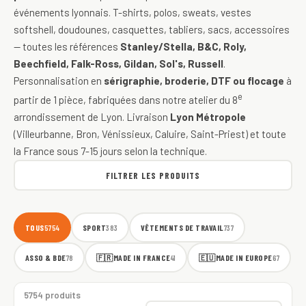
événements lyonnais. T-shirts, polos, sweats, vestes
softshell, doudounes, casquettes, tabliers, sacs, accessoires
— toutes les références
Stanley/Stella, B&C, Roly,
Beechfield, Falk-Ross, Gildan, Sol's, Russell
.
Personnalisation en
sérigraphie, broderie, DTF ou flocage
à
e
partir de 1 pièce, fabriquées dans notre atelier du 8
arrondissement de Lyon. Livraison
Lyon Métropole
(Villeurbanne, Bron, Vénissieux, Caluire, Saint-Priest) et toute
la France sous 7-15 jours selon la technique.
FILTRER LES PRODUITS
TOUS
SPORT
VÊTEMENTS DE TRAVAIL
5754
383
737
ASSO & BDE
🇫🇷
MADE IN FRANCE
🇪🇺
MADE IN EUROPE
78
41
67
5754 produits