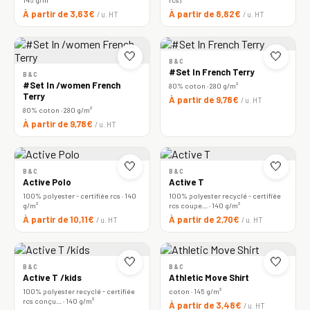
À partir de 3,63€
À partir de 8,82€
/ u. HT
/ u. HT
🤍
🤍
B&C
#Set In French Terry
B&C
#Set In /women French
80% coton · 280 g/m²
Terry
À partir de 9,78€
/ u. HT
80% coton · 280 g/m²
À partir de 9,78€
/ u. HT
🤍
🤍
B&C
B&C
Active Polo
Active T
100% polyester - certifiée rcs · 140
100% polyester recyclé - certifiée
g/m²
rcs coupe… · 140 g/m²
À partir de 10,11€
À partir de 2,70€
/ u. HT
/ u. HT
🤍
🤍
B&C
B&C
Active T /kids
Athletic Move Shirt
100% polyester recyclé - certifiée
coton · 145 g/m²
rcs conçu… · 140 g/m²
À partir de 3,48€
/ u. HT