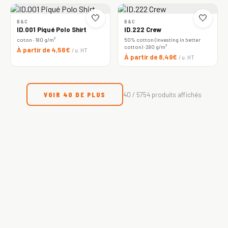
🤍
🤍
B&C
B&C
ID.001 Piqué Polo Shirt
ID.222 Crew
coton · 180 g/m²
50% cotton (investing in better
cotton) · 280 g/m²
À partir de 4,56€
/ u. HT
À partir de 8,49€
/ u. HT
VOIR 40 DE PLUS
40 / 5754 produits affichés