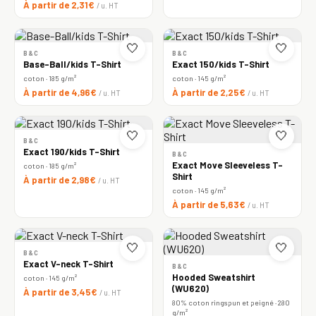
À partir de 2,31€
/ u. HT
🤍
🤍
B&C
B&C
Base-Ball/kids T-Shirt
Exact 150/kids T-Shirt
coton · 185 g/m²
coton · 145 g/m²
À partir de 4,96€
À partir de 2,25€
/ u. HT
/ u. HT
🤍
🤍
B&C
Exact 190/kids T-Shirt
B&C
Exact Move Sleeveless T-
coton · 185 g/m²
Shirt
À partir de 2,98€
/ u. HT
coton · 145 g/m²
À partir de 5,63€
/ u. HT
🤍
🤍
B&C
Exact V-neck T-Shirt
B&C
Hooded Sweatshirt
coton · 145 g/m²
(WU620)
À partir de 3,45€
/ u. HT
80% coton ringspun et peigné · 280
g/m²