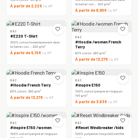
le better cot… · 220 g/m²
À partir de 2,22€
/ u. HT
À partir de 6,90€
/ u. HT
🤍
🤍
B&C
#E220 T-Shirt
B&C
#Hoodie /women French
100% coton (investissement dans
le better cot… · 220 g/m²
Terry
À partir de 5,15€
/ u. HT
80% coton · 280 g/m²
À partir de 13,27€
/ u. HT
🤍
🤍
B&C
B&C
#Hoodie French Terry
#inspire E150
80% coton · 280 g/m²
100% coton (peigné et ringspun ·
145 g/m²
À partir de 13,27€
/ u. HT
À partir de 3,63€
/ u. HT
🤍
🤍
B&C
B&C
#inspire E150 /women
#Reset Windbreaker /kids
100% coton (peigné et ringspun ·
100% polyester (recyclé) (certifié
145 g/m²
rcs)