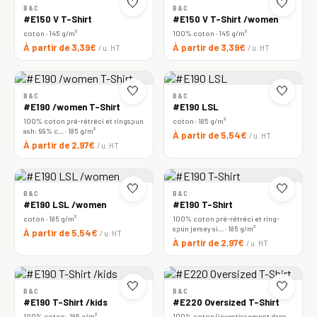
🤍
🤍
B&C
B&C
#E150 V T-Shirt
#E150 V T-Shirt /women
coton · 145 g/m²
100% coton · 145 g/m²
À partir de 3,39€
À partir de 3,39€
/ u. HT
/ u. HT
🤍
🤍
B&C
B&C
#E190 /women T-Shirt
#E190 LSL
100% coton pré-rétréci et ringspun
coton · 185 g/m²
ash: 99% c… · 185 g/m²
À partir de 5,54€
/ u. HT
À partir de 2,97€
/ u. HT
🤍
🤍
B&C
B&C
#E190 LSL /women
#E190 T-Shirt
coton · 185 g/m²
100% coton pré-rétréci et ring-
spun jersey si… · 185 g/m²
À partir de 5,54€
/ u. HT
À partir de 2,97€
/ u. HT
🤍
🤍
B&C
B&C
#E190 T-Shirt /kids
#E220 Oversized T-Shirt
100% coton · 185 g/m²
100% coton (investissement dans