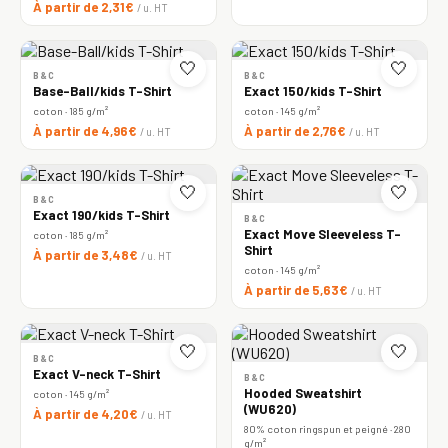
À partir de 2,31€
/ u. HT
🤍
🤍
B&C
B&C
Base-Ball/kids T-Shirt
Exact 150/kids T-Shirt
coton · 185 g/m²
coton · 145 g/m²
À partir de 4,96€
À partir de 2,76€
/ u. HT
/ u. HT
🤍
🤍
B&C
Exact 190/kids T-Shirt
B&C
Exact Move Sleeveless T-
coton · 185 g/m²
Shirt
À partir de 3,48€
/ u. HT
coton · 145 g/m²
À partir de 5,63€
/ u. HT
🤍
🤍
B&C
Exact V-neck T-Shirt
B&C
Hooded Sweatshirt
coton · 145 g/m²
(WU620)
À partir de 4,20€
/ u. HT
80% coton ringspun et peigné · 280
g/m²