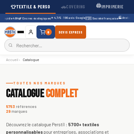
🖨️
👕
🚗
TEXTILE & PERSO
COVERING
IMPRIMERIE
⭐ 4,7/5 · 196 avis Google
🏭 Atelier Lyo
rapide 48H
🌿 Encres écologiques
🇫🇷 Société française
0
DEVIS EXPRESS
Accueil
›
Catalogue
Catalogue de textiles personnali
TOUTES NOS MARQUES
CATALOGUE
COMPLET
5753
références
29
marques
Découvrez le catalogue Perstil :
5700+
textiles
personnalisables
pour entreprises, associations et