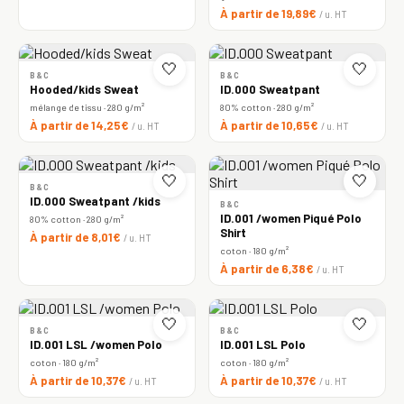
À partir de 19,89€
/ u. HT
🤍
🤍
B&C
B&C
Hooded/kids Sweat
ID.000 Sweatpant
mélange de tissu · 280 g/m²
80% cotton · 280 g/m²
À partir de 14,25€
À partir de 10,65€
/ u. HT
/ u. HT
🤍
🤍
B&C
ID.000 Sweatpant /kids
B&C
ID.001 /women Piqué Polo
80% cotton · 280 g/m²
Shirt
À partir de 8,01€
/ u. HT
coton · 180 g/m²
À partir de 6,38€
/ u. HT
🤍
🤍
B&C
B&C
ID.001 LSL /women Polo
ID.001 LSL Polo
coton · 180 g/m²
coton · 180 g/m²
À partir de 10,37€
À partir de 10,37€
/ u. HT
/ u. HT