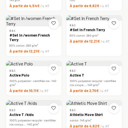
À partir de 4,54€
À partir de 8,82€
/ u. HT
/ u. HT
🤍
🤍
B&C
#Set In French Terry
B&C
#Set In /women French
80% coton · 280 g/m²
Terry
À partir de 12,21€
/ u. HT
80% coton · 280 g/m²
À partir de 12,21€
/ u. HT
🤍
🤍
B&C
B&C
Active Polo
Active T
100% polyester - certifiée rcs · 140
100% polyester recyclé - certifiée
g/m²
rcs coupe… · 140 g/m²
À partir de 10,11€
À partir de 2,70€
/ u. HT
/ u. HT
🤍
🤍
B&C
B&C
Active T /kids
Athletic Move Shirt
100% polyester recyclé - certifiée
coton · 145 g/m²
rcs conçu… · 140 g/m²
À partir de 4,62€
/ u. HT