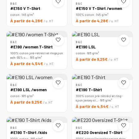
🤍
🤍
B&C
B&C
#E150 V T-Shirt
#E150 V T-Shirt /women
coton · 145 g/m²
100% coton · 145 g/m²
À partir de 4,28€
À partir de 4,28€
/ u. HT
/ u. HT
🤍
🤍
B&C
B&C
#E190 /women T-Shirt
#E190 LSL
100% coton pré-rétréci et ringspun
coton · 185 g/m²
ash: 99% c… · 185 g/m²
À partir de 9,25€
/ u. HT
À partir de 4,54€
/ u. HT
🤍
🤍
B&C
B&C
#E190 LSL /women
#E190 T-Shirt
coton · 185 g/m²
100% coton pré-rétréci et ring-
spun jersey si… · 185 g/m²
À partir de 9,25€
/ u. HT
À partir de 4,54€
/ u. HT
🤍
🤍
B&C
B&C
#E190 T-Shirt /kids
#E220 Oversized T-Shirt
100% coton · 185 g/m²
100% coton (investissement dans