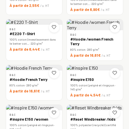
le better cot… · 220 g/m²
À partir de 2,55€
/ u. HT
À partir de 6,90€
/ u. HT
🤍
🤍
B&C
#E220 T-Shirt
B&C
#Hoodie /women French
100% coton (investissement dans
le better cot… · 220 g/m²
Terry
À partir de 6,44€
/ u. HT
80% coton · 280 g/m²
À partir de 16,61€
/ u. HT
🤍
🤍
B&C
B&C
#Hoodie French Terry
#inspire E150
80% coton · 280 g/m²
100% coton (peigné et ringspun ·
145 g/m²
À partir de 16,61€
/ u. HT
À partir de 4,54€
/ u. HT
🤍
🤍
B&C
B&C
#inspire E150 /women
#Reset Windbreaker /kids
100% coton (peigné et ringspun ·
100% polyester (recyclé) (certifié
145 g/m²
rcs)