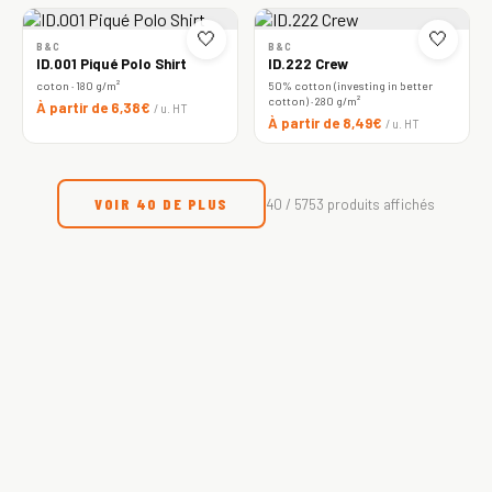
🤍
🤍
B&C
B&C
ID.001 Piqué Polo Shirt
ID.222 Crew
coton · 180 g/m²
50% cotton (investing in better
cotton) · 280 g/m²
À partir de 6,38€
/ u. HT
À partir de 8,49€
/ u. HT
VOIR 40 DE PLUS
40 / 5753 produits affichés