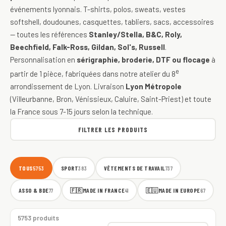
événements lyonnais. T-shirts, polos, sweats, vestes
softshell, doudounes, casquettes, tabliers, sacs, accessoires
— toutes les références
Stanley/Stella, B&C, Roly,
Beechfield, Falk-Ross, Gildan, Sol's, Russell
.
Personnalisation en
sérigraphie, broderie, DTF ou flocage
à
e
partir de 1 pièce, fabriquées dans notre atelier du 8
arrondissement de Lyon. Livraison
Lyon Métropole
(Villeurbanne, Bron, Vénissieux, Caluire, Saint-Priest) et toute
la France sous 7-15 jours selon la technique.
FILTRER LES PRODUITS
TOUS
SPORT
VÊTEMENTS DE TRAVAIL
5753
383
737
ASSO & BDE
🇫🇷
MADE IN FRANCE
🇪🇺
MADE IN EUROPE
77
41
67
5753 produits