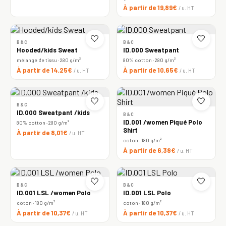
À partir de 19,89€
/ u. HT
🤍
🤍
B&C
B&C
Hooded/kids Sweat
ID.000 Sweatpant
mélange de tissu · 280 g/m²
80% cotton · 280 g/m²
À partir de 14,25€
À partir de 10,65€
/ u. HT
/ u. HT
🤍
🤍
B&C
ID.000 Sweatpant /kids
B&C
ID.001 /women Piqué Polo
80% cotton · 280 g/m²
Shirt
À partir de 8,01€
/ u. HT
coton · 180 g/m²
À partir de 6,38€
/ u. HT
🤍
🤍
B&C
B&C
ID.001 LSL /women Polo
ID.001 LSL Polo
coton · 180 g/m²
coton · 180 g/m²
À partir de 10,37€
À partir de 10,37€
/ u. HT
/ u. HT