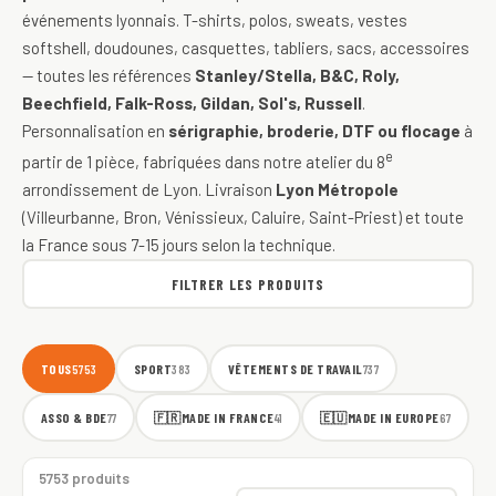
événements lyonnais. T-shirts, polos, sweats, vestes
softshell, doudounes, casquettes, tabliers, sacs, accessoires
— toutes les références
Stanley/Stella, B&C, Roly,
Beechfield, Falk-Ross, Gildan, Sol's, Russell
.
Personnalisation en
sérigraphie, broderie, DTF ou flocage
à
e
partir de 1 pièce, fabriquées dans notre atelier du 8
arrondissement de Lyon. Livraison
Lyon Métropole
(Villeurbanne, Bron, Vénissieux, Caluire, Saint-Priest) et toute
la France sous 7-15 jours selon la technique.
FILTRER LES PRODUITS
TOUS
SPORT
VÊTEMENTS DE TRAVAIL
5753
383
737
ASSO & BDE
🇫🇷
MADE IN FRANCE
🇪🇺
MADE IN EUROPE
77
41
67
5753 produits