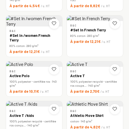
À partir de 4,54€
À partir de 8,82€
/ u. HT
/ u. HT
🤍
🤍
B&C
#Set In French Terry
B&C
#Set In /women French
80% coton · 280 g/m²
Terry
À partir de 12,21€
/ u. HT
80% coton · 280 g/m²
À partir de 12,21€
/ u. HT
🤍
🤍
B&C
B&C
Active Polo
Active T
100% polyester - certifiée rcs · 140
100% polyester recyclé - certifiée
g/m²
rcs coupe… · 140 g/m²
À partir de 10,11€
À partir de 2,70€
/ u. HT
/ u. HT
🤍
🤍
B&C
B&C
Active T /kids
Athletic Move Shirt
100% polyester recyclé - certifiée
coton · 145 g/m²
rcs conçu… · 140 g/m²
À partir de 4,62€
/ u. HT