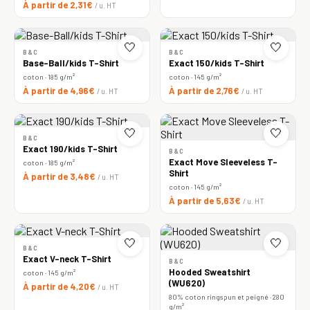
À partir de 2,31€
/ u. HT
🤍
🤍
B&C
B&C
Base-Ball/kids T-Shirt
Exact 150/kids T-Shirt
coton · 185 g/m²
coton · 145 g/m²
À partir de 4,96€
À partir de 2,76€
/ u. HT
/ u. HT
🤍
🤍
B&C
Exact 190/kids T-Shirt
B&C
Exact Move Sleeveless T-
coton · 185 g/m²
Shirt
À partir de 3,48€
/ u. HT
coton · 145 g/m²
À partir de 5,63€
/ u. HT
🤍
🤍
B&C
Exact V-neck T-Shirt
B&C
Hooded Sweatshirt
coton · 145 g/m²
(WU620)
À partir de 4,20€
/ u. HT
80% coton ringspun et peigné · 280
g/m²