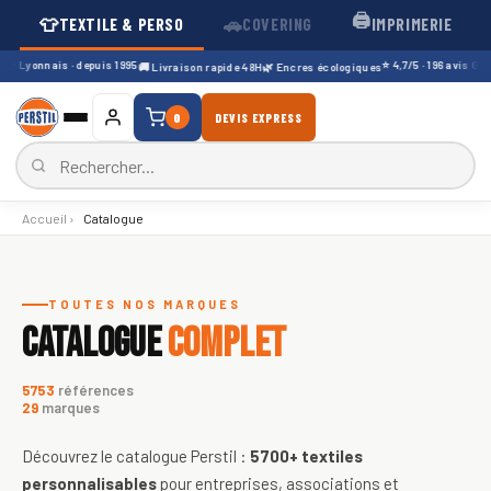
🖨️
👕
🚗
TEXTILE & PERSO
COVERING
IMPRIMERIE
r Lyonnais · depuis 1995
⭐ 4,7/5 · 196 avis Google
🚚 Livraison rapide 48H
🌿 Encres écologiques
0
DEVIS EXPRESS
Accueil
›
Catalogue
Catalogue de textiles personnali
TOUTES NOS MARQUES
CATALOGUE
COMPLET
5753
références
29
marques
Découvrez le catalogue Perstil :
5700+
textiles
personnalisables
pour entreprises, associations et