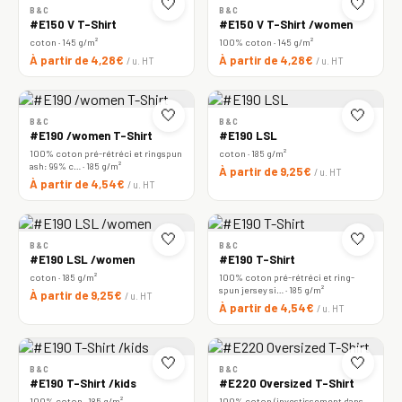
🤍
🤍
B&C
B&C
#E150 V T-Shirt
#E150 V T-Shirt /women
coton · 145 g/m²
100% coton · 145 g/m²
À partir de 4,28€
À partir de 4,28€
/ u. HT
/ u. HT
🤍
🤍
B&C
B&C
#E190 /women T-Shirt
#E190 LSL
100% coton pré-rétréci et ringspun
coton · 185 g/m²
ash: 99% c… · 185 g/m²
À partir de 9,25€
/ u. HT
À partir de 4,54€
/ u. HT
🤍
🤍
B&C
B&C
#E190 LSL /women
#E190 T-Shirt
coton · 185 g/m²
100% coton pré-rétréci et ring-
spun jersey si… · 185 g/m²
À partir de 9,25€
/ u. HT
À partir de 4,54€
/ u. HT
🤍
🤍
B&C
B&C
#E190 T-Shirt /kids
#E220 Oversized T-Shirt
100% coton · 185 g/m²
100% coton (investissement dans