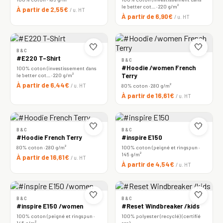
le better cot… · 220 g/m²
À partir de 2,55€
/ u. HT
À partir de 6,90€
/ u. HT
🤍
🤍
B&C
#E220 T-Shirt
B&C
#Hoodie /women French
100% coton (investissement dans
le better cot… · 220 g/m²
Terry
À partir de 6,44€
/ u. HT
80% coton · 280 g/m²
À partir de 16,61€
/ u. HT
🤍
🤍
B&C
B&C
#Hoodie French Terry
#inspire E150
80% coton · 280 g/m²
100% coton (peigné et ringspun ·
145 g/m²
À partir de 16,61€
/ u. HT
À partir de 4,54€
/ u. HT
🤍
🤍
B&C
B&C
#inspire E150 /women
#Reset Windbreaker /kids
100% coton (peigné et ringspun ·
100% polyester (recyclé) (certifié
145 g/m²
rcs)