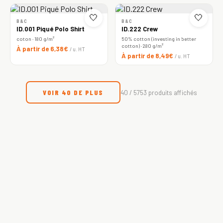
🤍
🤍
B&C
B&C
ID.001 Piqué Polo Shirt
ID.222 Crew
coton · 180 g/m²
50% cotton (investing in better
cotton) · 280 g/m²
À partir de 6,38€
/ u. HT
À partir de 8,49€
/ u. HT
VOIR 40 DE PLUS
40 / 5753 produits affichés