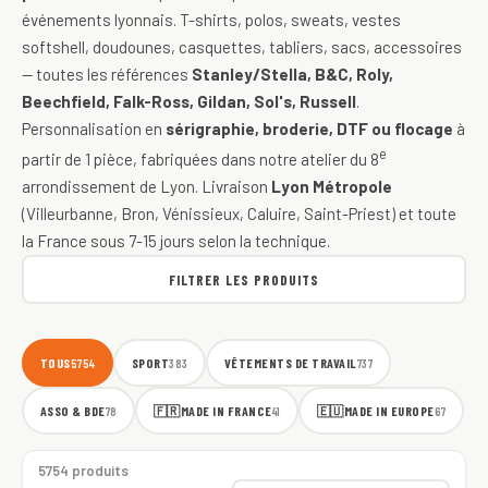
événements lyonnais. T-shirts, polos, sweats, vestes
softshell, doudounes, casquettes, tabliers, sacs, accessoires
— toutes les références
Stanley/Stella, B&C, Roly,
Beechfield, Falk-Ross, Gildan, Sol's, Russell
.
Personnalisation en
sérigraphie, broderie, DTF ou flocage
à
e
partir de 1 pièce, fabriquées dans notre atelier du 8
arrondissement de Lyon. Livraison
Lyon Métropole
(Villeurbanne, Bron, Vénissieux, Caluire, Saint-Priest) et toute
la France sous 7-15 jours selon la technique.
FILTRER LES PRODUITS
TOUS
SPORT
VÊTEMENTS DE TRAVAIL
5754
383
737
ASSO & BDE
🇫🇷
MADE IN FRANCE
🇪🇺
MADE IN EUROPE
78
41
67
5754 produits