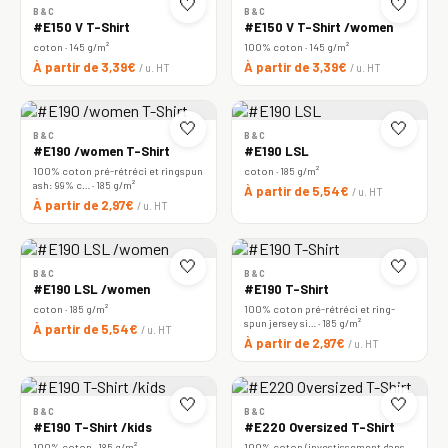
🤍
🤍
B&C
B&C
#E150 V T-Shirt
#E150 V T-Shirt /women
coton · 145 g/m²
100% coton · 145 g/m²
À partir de 3,39€
À partir de 3,39€
/ u. HT
/ u. HT
🤍
🤍
B&C
B&C
#E190 /women T-Shirt
#E190 LSL
100% coton pré-rétréci et ringspun
coton · 185 g/m²
ash: 99% c… · 185 g/m²
À partir de 5,54€
/ u. HT
À partir de 2,97€
/ u. HT
🤍
🤍
B&C
B&C
#E190 LSL /women
#E190 T-Shirt
coton · 185 g/m²
100% coton pré-rétréci et ring-
spun jersey si… · 185 g/m²
À partir de 5,54€
/ u. HT
À partir de 2,97€
/ u. HT
🤍
🤍
B&C
B&C
#E190 T-Shirt /kids
#E220 Oversized T-Shirt
100% coton · 185 g/m²
100% coton (investissement dans