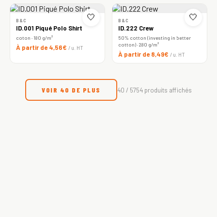
🤍
🤍
B&C
B&C
ID.001 Piqué Polo Shirt
ID.222 Crew
coton · 180 g/m²
50% cotton (investing in better
cotton) · 280 g/m²
À partir de 4,56€
/ u. HT
À partir de 8,49€
/ u. HT
VOIR 40 DE PLUS
40 / 5754 produits affichés