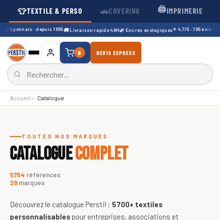
🖨️
👕
🚗
TEXTILE & PERSO
COVERING
IMPRIMERIE
er Lyonnais · depuis 1995
⭐ 4,7/5 · 196 avis Googl
🚚 Livraison rapide 48H
🌿 Encres écologiques
0
DEVIS EXPRESS
Accueil
›
Catalogue
Catalogue de textiles personnali
TOUTES NOS MARQUES
CATALOGUE
COMPLET
5754
références
29
marques
Découvrez le catalogue Perstil :
5700+
textiles
personnalisables
pour entreprises, associations et