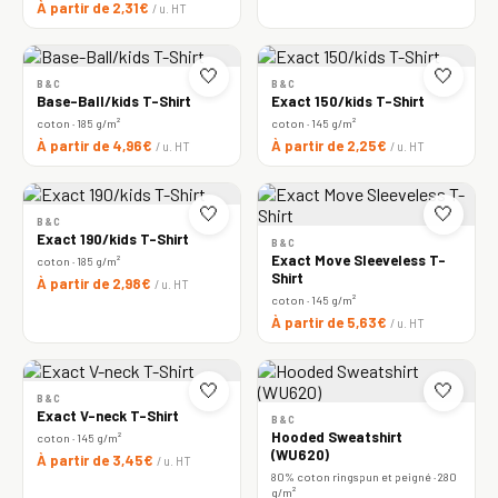
À partir de 2,31€
/ u. HT
🤍
🤍
B&C
B&C
Base-Ball/kids T-Shirt
Exact 150/kids T-Shirt
coton · 185 g/m²
coton · 145 g/m²
À partir de 4,96€
À partir de 2,25€
/ u. HT
/ u. HT
🤍
🤍
B&C
Exact 190/kids T-Shirt
B&C
Exact Move Sleeveless T-
coton · 185 g/m²
Shirt
À partir de 2,98€
/ u. HT
coton · 145 g/m²
À partir de 5,63€
/ u. HT
🤍
🤍
B&C
Exact V-neck T-Shirt
B&C
Hooded Sweatshirt
coton · 145 g/m²
(WU620)
À partir de 3,45€
/ u. HT
80% coton ringspun et peigné · 280
g/m²