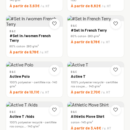
À partir de 3,63€
À partir de 8,82€
/ u. HT
/ u. HT
🤍
🤍
B&C
#Set In French Terry
B&C
#Set In /women French
80% coton · 280 g/m²
Terry
À partir de 9,78€
/ u. HT
80% coton · 280 g/m²
À partir de 9,78€
/ u. HT
🤍
🤍
B&C
B&C
Active Polo
Active T
100% polyester - certifiée rcs · 140
100% polyester recyclé - certifiée
g/m²
rcs coupe… · 140 g/m²
À partir de 10,11€
À partir de 2,70€
/ u. HT
/ u. HT
🤍
🤍
B&C
B&C
Active T /kids
Athletic Move Shirt
100% polyester recyclé - certifiée
coton · 145 g/m²
rcs conçu… · 140 g/m²
À partir de 3,48€
/ u. HT