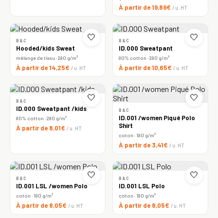
À partir de 19,89€
/ u. HT
🤍
🤍
B&C
B&C
Hooded/kids Sweat
ID.000 Sweatpant
mélange de tissu · 280 g/m²
80% cotton · 280 g/m²
À partir de 14,25€
À partir de 10,65€
/ u. HT
/ u. HT
🤍
🤍
B&C
ID.000 Sweatpant /kids
B&C
ID.001 /women Piqué Polo
80% cotton · 280 g/m²
Shirt
À partir de 8,01€
/ u. HT
coton · 180 g/m²
À partir de 3,41€
/ u. HT
🤍
🤍
B&C
B&C
ID.001 LSL /women Polo
ID.001 LSL Polo
coton · 180 g/m²
coton · 180 g/m²
À partir de 8,05€
À partir de 8,05€
/ u. HT
/ u. HT