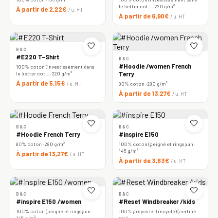
le better cot… · 220 g/m²
À partir de 2,22€
/ u. HT
À partir de 6,90€
/ u. HT
🤍
🤍
B&C
#E220 T-Shirt
B&C
#Hoodie /women French
100% coton (investissement dans
le better cot… · 220 g/m²
Terry
À partir de 5,15€
/ u. HT
80% coton · 280 g/m²
À partir de 13,27€
/ u. HT
🤍
🤍
B&C
B&C
#Hoodie French Terry
#inspire E150
80% coton · 280 g/m²
100% coton (peigné et ringspun ·
145 g/m²
À partir de 13,27€
/ u. HT
À partir de 3,63€
/ u. HT
🤍
🤍
B&C
B&C
#inspire E150 /women
#Reset Windbreaker /kids
100% coton (peigné et ringspun ·
100% polyester (recyclé) (certifié
145 g/m²
rcs)