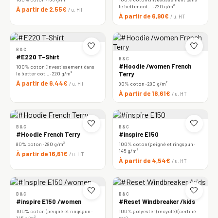
le better cot… · 220 g/m²
À partir de 2,55€
/ u. HT
À partir de 6,90€
/ u. HT
🤍
🤍
B&C
#E220 T-Shirt
B&C
#Hoodie /women French
100% coton (investissement dans
le better cot… · 220 g/m²
Terry
À partir de 6,44€
/ u. HT
80% coton · 280 g/m²
À partir de 16,61€
/ u. HT
🤍
🤍
B&C
B&C
#Hoodie French Terry
#inspire E150
80% coton · 280 g/m²
100% coton (peigné et ringspun ·
145 g/m²
À partir de 16,61€
/ u. HT
À partir de 4,54€
/ u. HT
🤍
🤍
B&C
B&C
#inspire E150 /women
#Reset Windbreaker /kids
100% coton (peigné et ringspun ·
100% polyester (recyclé) (certifié
145 g/m²
rcs)