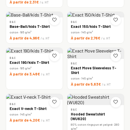
À partir de 2,31€
/ u. HT
🤍
🤍
B&C
B&C
Base-Ball/kids T-Shirt
Exact 150/kids T-Shirt
coton · 185 g/m²
coton · 145 g/m²
À partir de 4,96€
À partir de 2,76€
/ u. HT
/ u. HT
🤍
🤍
B&C
Exact 190/kids T-Shirt
B&C
Exact Move Sleeveless T-
coton · 185 g/m²
Shirt
À partir de 3,48€
/ u. HT
coton · 145 g/m²
À partir de 5,63€
/ u. HT
🤍
🤍
B&C
Exact V-neck T-Shirt
B&C
Hooded Sweatshirt
coton · 145 g/m²
(WU620)
À partir de 4,20€
/ u. HT
80% coton ringspun et peigné · 280
g/m²