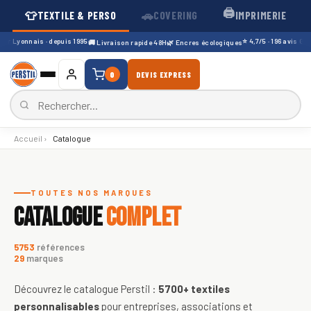
🖨️
👕
🚗
TEXTILE & PERSO
COVERING
IMPRIMERIE
r Lyonnais · depuis 1995
⭐ 4,7/5 · 196 avis Googl
🚚 Livraison rapide 48H
🌿 Encres écologiques
0
DEVIS EXPRESS
Accueil
›
Catalogue
Catalogue de textiles personnali
TOUTES NOS MARQUES
CATALOGUE
COMPLET
5753
références
29
marques
Découvrez le catalogue Perstil :
5700+
textiles
personnalisables
pour entreprises, associations et