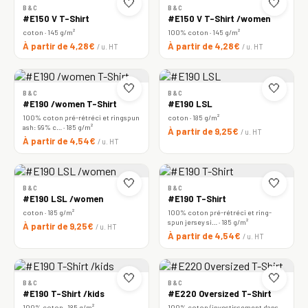
🤍
🤍
B&C
B&C
#E150 V T-Shirt
#E150 V T-Shirt /women
coton · 145 g/m²
100% coton · 145 g/m²
À partir de 4,28€
À partir de 4,28€
/ u. HT
/ u. HT
🤍
🤍
B&C
B&C
#E190 /women T-Shirt
#E190 LSL
100% coton pré-rétréci et ringspun
coton · 185 g/m²
ash: 99% c… · 185 g/m²
À partir de 9,25€
/ u. HT
À partir de 4,54€
/ u. HT
🤍
🤍
B&C
B&C
#E190 LSL /women
#E190 T-Shirt
coton · 185 g/m²
100% coton pré-rétréci et ring-
spun jersey si… · 185 g/m²
À partir de 9,25€
/ u. HT
À partir de 4,54€
/ u. HT
🤍
🤍
B&C
B&C
#E190 T-Shirt /kids
#E220 Oversized T-Shirt
100% coton · 185 g/m²
100% coton (investissement dans