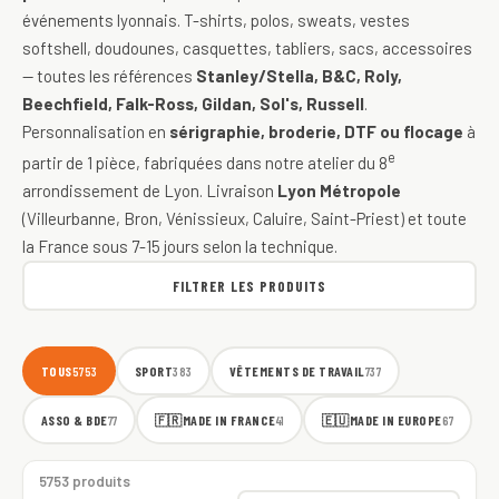
événements lyonnais. T-shirts, polos, sweats, vestes
softshell, doudounes, casquettes, tabliers, sacs, accessoires
— toutes les références
Stanley/Stella, B&C, Roly,
Beechfield, Falk-Ross, Gildan, Sol's, Russell
.
Personnalisation en
sérigraphie, broderie, DTF ou flocage
à
e
partir de 1 pièce, fabriquées dans notre atelier du 8
arrondissement de Lyon. Livraison
Lyon Métropole
(Villeurbanne, Bron, Vénissieux, Caluire, Saint-Priest) et toute
la France sous 7-15 jours selon la technique.
FILTRER LES PRODUITS
TOUS
SPORT
VÊTEMENTS DE TRAVAIL
5753
383
737
ASSO & BDE
🇫🇷
MADE IN FRANCE
🇪🇺
MADE IN EUROPE
77
41
67
5753 produits