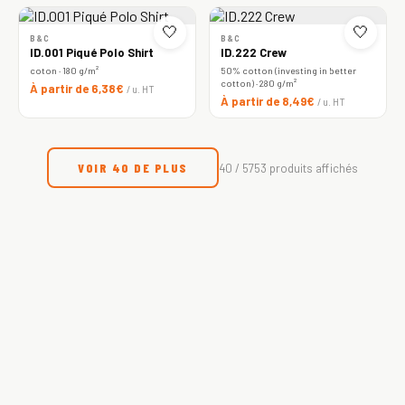
🤍
🤍
B&C
B&C
ID.001 Piqué Polo Shirt
ID.222 Crew
coton · 180 g/m²
50% cotton (investing in better
cotton) · 280 g/m²
À partir de 6,38€
/ u. HT
À partir de 8,49€
/ u. HT
VOIR 40 DE PLUS
40 / 5753 produits affichés