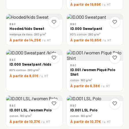
À partir de 19,89€
/ u. HT
🤍
🤍
B&C
B&C
Hooded/kids Sweat
ID.000 Sweatpant
mélange de tissu · 280 g/m²
80% cotton · 280 g/m²
À partir de 14,25€
À partir de 10,65€
/ u. HT
/ u. HT
🤍
🤍
B&C
ID.000 Sweatpant /kids
B&C
ID.001 /women Piqué Polo
80% cotton · 280 g/m²
Shirt
À partir de 8,01€
/ u. HT
coton · 180 g/m²
À partir de 6,38€
/ u. HT
🤍
🤍
B&C
B&C
ID.001 LSL /women Polo
ID.001 LSL Polo
coton · 180 g/m²
coton · 180 g/m²
À partir de 10,37€
À partir de 10,37€
/ u. HT
/ u. HT