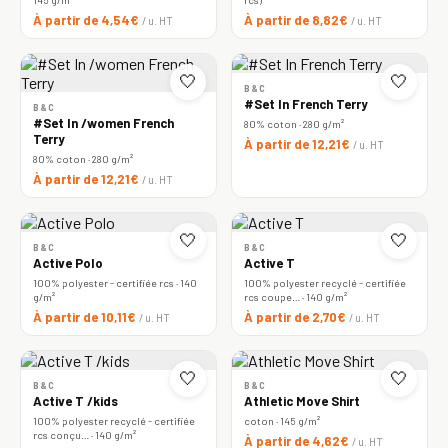
À partir de 4,54€
À partir de 8,82€
/ u. HT
/ u. HT
🤍
🤍
B&C
#Set In French Terry
B&C
#Set In /women French
80% coton · 280 g/m²
Terry
À partir de 12,21€
/ u. HT
80% coton · 280 g/m²
À partir de 12,21€
/ u. HT
🤍
🤍
B&C
B&C
Active Polo
Active T
100% polyester - certifiée rcs · 140
100% polyester recyclé - certifiée
g/m²
rcs coupe… · 140 g/m²
À partir de 10,11€
À partir de 2,70€
/ u. HT
/ u. HT
🤍
🤍
B&C
B&C
Active T /kids
Athletic Move Shirt
100% polyester recyclé - certifiée
coton · 145 g/m²
rcs conçu… · 140 g/m²
À partir de 4,62€
/ u. HT