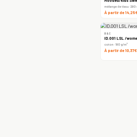
Hooded/kids Swe
mélange de tissu · 280
À partir de 14,25
B&C
ID.001 LSL /wome
coton · 180 g/m²
À partir de 10,37