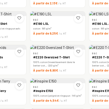
À partir de 2,13€
À partir de
/ u. HT
/ u. HT
🤍
🤍
B&C
B&C
Shirt
#E190 LSL
#E190 LSL
i et ringspun ash:
coton · 185 g/m²
coton · 185 g/
À partir de 9,25€
À partir de
/ u. HT
€
/ u. HT
🤍
🤍
B&C
B&C
ds
#E220 Oversized T-Shirt
#E220 T-Sh
100% coton (investissement dans le
100% coton (i
better cot… · 220 g/m²
better cot… · 
/ u. HT
À partir de 6,90€
À partir d
/ u. HT
🤍
🤍
B&C
B&C
erry
#inspire E150
#inspire E
100% coton (peigné et ringspun · 145 g/m²
100% coton (pe
€
À partir de 4,54€
À partir d
/ u. HT
/ u. HT