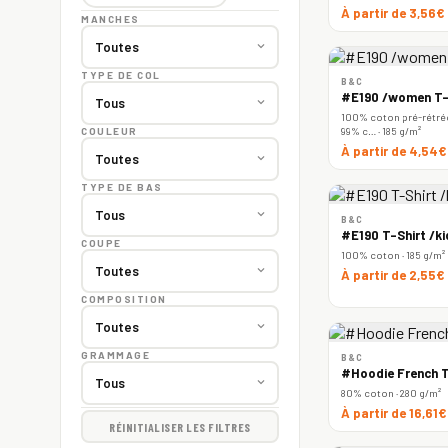
À partir de 3,56€
MANCHES
TYPE DE COL
B&C
#E190 /women T-
100% coton pré-rétréc
99% c… · 185 g/m²
COULEUR
À partir de 4,54
TYPE DE BAS
B&C
#E190 T-Shirt /ki
COUPE
100% coton · 185 g/m²
À partir de 2,55€
COMPOSITION
GRAMMAGE
B&C
#Hoodie French T
80% coton · 280 g/m²
À partir de 16,61
RÉINITIALISER LES FILTRES