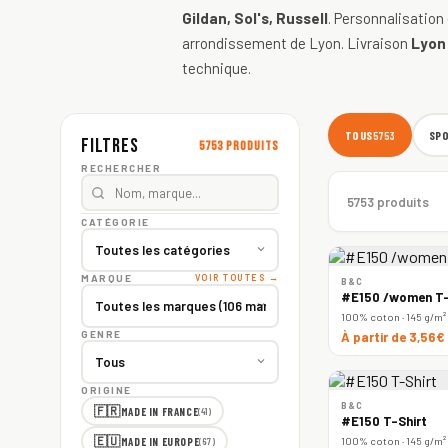
Gildan, Sol's, Russell
. Personnalisation
arrondissement de Lyon. Livraison
Lyon
technique.
TOUS
SP
5753
Filtres
5753 produits
RECHERCHER
5753 produits
CATÉGORIE
MARQUE
VOIR TOUTES →
B&C
#E150 /women T-
100% coton · 145 g/m²
GENRE
À partir de 3,56€
ORIGINE
B&C
🇫🇷
MADE IN FRANCE
(41)
#E150 T-Shirt
🇪🇺
100% coton · 145 g/m²
MADE IN EUROPE
(67)