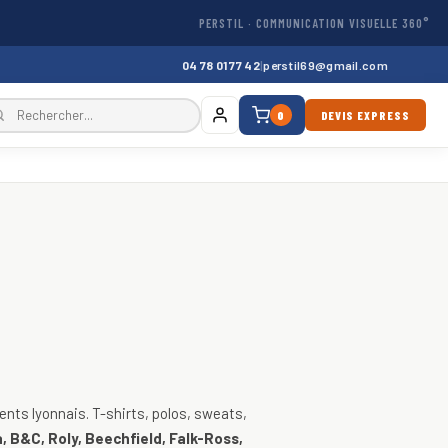
PERSTIL · COMMUNICATION VISUELLE 360°
04 78 01 77 42
|
perstil69@gmail.com
0
DEVIS EXPRESS
, vestes
nts lyonnais. T-shirts, polos, sweats,
, B&C, Roly, Beechfield, Falk-Ross,