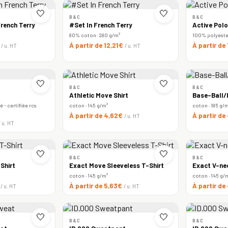
🤍
🤍
B&C
B&C
rench Terry
#Set In French Terry
Active Polo
80% coton · 280 g/m²
100% polyester 
€
À partir de 12,21€
À partir de
/ u. HT
/ u. HT
🤍
🤍
B&C
B&C
Athletic Move Shirt
Base-Ball/k
 - certifiée rcs
coton · 145 g/m²
coton · 185 g/
À partir de 4,62€
À partir de
/ u. HT
/ u. HT
🤍
🤍
B&C
B&C
Shirt
Exact Move Sleeveless T-Shirt
Exact V-ne
coton · 145 g/m²
coton · 145 g/
€
À partir de 5,63€
À partir de
/ u. HT
/ u. HT
🤍
🤍
B&C
B&C