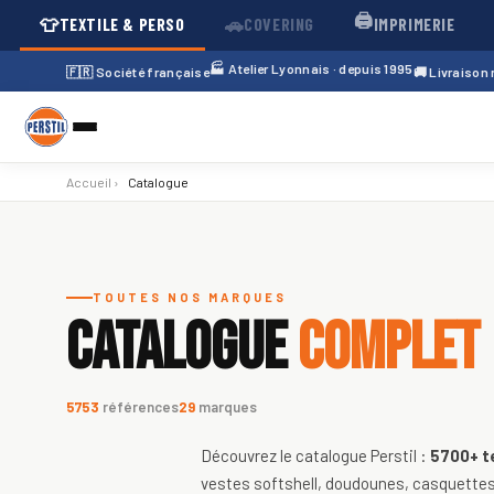
🖨️
👕
🚗
TEXTILE & PERSO
COVERING
IMPRIMERIE
🏭 Atelier Lyonnais · depuis 1995
🇫🇷 Société française
🚚 Livraison
Accueil
›
Catalogue
Catalogue de textiles personnali
TOUTES NOS MARQUES
CATALOGUE
COMPLET
5753
références
29
marques
Découvrez le catalogue Perstil :
5700+
t
vestes softshell, doudounes, casquettes,