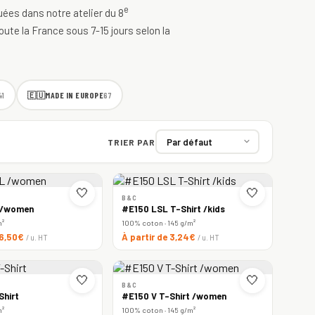
e
quées dans notre atelier du 8
oute la France sous 7-15 jours selon la
🇪🇺
MADE IN EUROPE
41
67
TRIER PAR
🤍
🤍
B&C
 /women
#E150 LSL T-Shirt /kids
m²
100% coton · 145 g/m²
 6,50€
À partir de 3,24€
/ u. HT
/ u. HT
🤍
🤍
B&C
Shirt
#E150 V T-Shirt /women
m²
100% coton · 145 g/m²