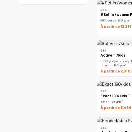
B&C
#Set In /women F
80% coton · 280 g/m²
À partir de 12,21
B&C
Active T /kids
100% polyester recyclé
conçu… · 140 g/m²
À partir de 2,31€
B&C
Exact 190/kids T-
coton · 185 g/m²
À partir de 3,48
B&C