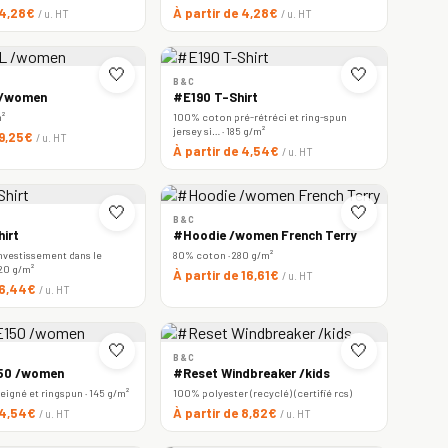
 4,28€
À partir de 4,28€
/ u. HT
/ u. HT
🤍
🤍
B&C
 /women
#E190 T-Shirt
m²
100% coton pré-rétréci et ring-spun
jersey si… · 185 g/m²
 9,25€
/ u. HT
À partir de 4,54€
/ u. HT
🤍
🤍
B&C
irt
#Hoodie /women French Terry
nvestissement dans le
80% coton · 280 g/m²
220 g/m²
À partir de 16,61€
/ u. HT
e 6,44€
/ u. HT
🤍
🤍
B&C
150 /women
#Reset Windbreaker /kids
igné et ringspun · 145 g/m²
100% polyester (recyclé) (certifié rcs)
e 4,54€
À partir de 8,82€
/ u. HT
/ u. HT