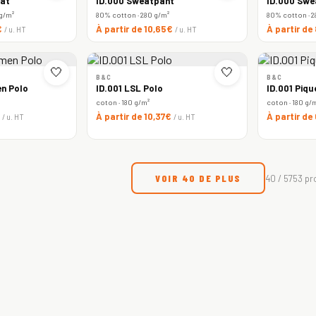
at
ID.000 Sweatpant
ID.000 Swe
 g/m²
80% cotton · 280 g/m²
80% cotton · 2
€
À partir de 10,65€
À partir de
/ u. HT
/ u. HT
🤍
🤍
B&C
B&C
n Polo
ID.001 LSL Polo
ID.001 Piqu
coton · 180 g/m²
coton · 180 g/
€
À partir de 10,37€
À partir de
/ u. HT
/ u. HT
VOIR 40 DE PLUS
40 / 5753 pr