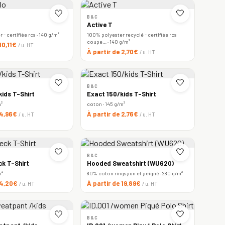
🤍
🤍
B&C
Active T
- certifiée rcs · 140 g/m²
100% polyester recyclé - certifiée rcs
coupe… · 140 g/m²
 10,11€
/ u. HT
À partir de 2,70€
/ u. HT
🤍
🤍
B&C
ids T-Shirt
Exact 150/kids T-Shirt
m²
coton · 145 g/m²
 4,96€
À partir de 2,76€
/ u. HT
/ u. HT
🤍
🤍
B&C
ck T-Shirt
Hooded Sweatshirt (WU620)
m²
80% coton ringspun et peigné · 280 g/m²
 4,20€
À partir de 19,89€
/ u. HT
/ u. HT
🤍
🤍
B&C