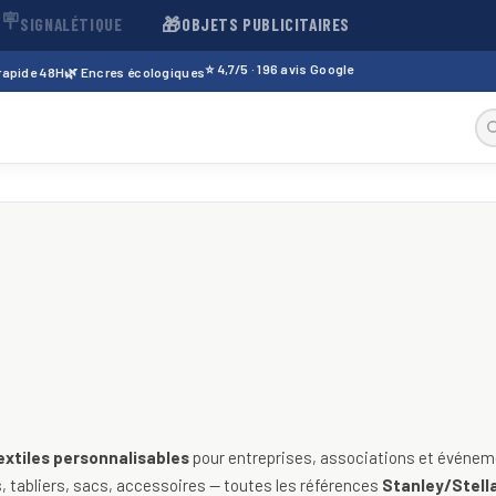
🪧
🎁
SIGNALÉTIQUE
OBJETS PUBLICITAIRES
⭐ 4,7/5 · 196 avis Google
 rapide 48H
🌿 Encres écologiques
sables — t-shirts, polos, sweats
extiles personnalisables
pour entreprises, associations et événeme
 tabliers, sacs, accessoires — toutes les références
Stanley/Stella