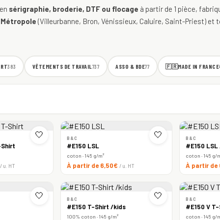
 en
sérigraphie, broderie, DTF ou flocage
à partir de 1 pièce, fabri
 Métropole
(Villeurbanne, Bron, Vénissieux, Caluire, Saint-Priest) et t
ORT
VÊTEMENTS DE TRAVAIL
ASSO & BDE
🇫🇷
MADE IN FRANCE
383
737
77
🤍
🤍
B&C
B&C
Shirt
#E150 LSL
#E150 LSL
coton · 145 g/m²
coton · 145 g/
À partir de 6,50€
À partir de
/ u. HT
/ u. HT
🤍
🤍
B&C
B&C
#E150 T-Shirt /kids
#E150 V T-
100% coton · 145 g/m²
coton · 145 g/