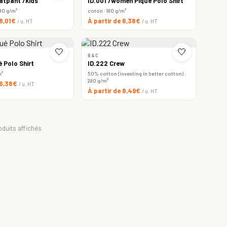
atpant /kids
ID.001 /women Piqué Polo Shirt
80 g/m²
coton · 180 g/m²
 8,01€
À partir de 6,38€
/ u. HT
/ u. HT
🤍
🤍
B&C
é Polo Shirt
ID.222 Crew
m²
50% cotton (investing in better cotton) ·
280 g/m²
 6,38€
/ u. HT
À partir de 8,49€
/ u. HT
oduits affichés