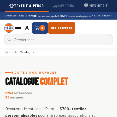
🖨️
👕
🚗
TEXTILE & PERSO
COVERING
IMPRIMERIE
er Lyonnais · depuis 1995
⭐ 4,7/5 · 196 avis Goog
🚚 Livraison rapide 48H
🌿 Encres écologiques
0
DEVIS EXPRESS
Accueil
›
Catalogue
Catalogue de textiles personnali
TOUTES NOS MARQUES
CATALOGUE
COMPLET
5753
références
29
marques
Découvrez le catalogue Perstil :
5700+
textiles
personnalisables
pour entreprises, associations et