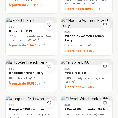
le better cot… · 220 g/m²
À partir de 2,55€
/ u. HT
À partir de 6,90€
/ u. HT
🤍
🤍
B&C
#E220 T-Shirt
B&C
#Hoodie /women French
100% coton (investissement dans
le better cot… · 220 g/m²
Terry
À partir de 6,44€
/ u. HT
80% coton · 280 g/m²
À partir de 16,61€
/ u. HT
🤍
🤍
B&C
B&C
#Hoodie French Terry
#inspire E150
80% coton · 280 g/m²
100% coton (peigné et ringspun ·
145 g/m²
À partir de 16,61€
/ u. HT
À partir de 4,54€
/ u. HT
🤍
🤍
B&C
B&C
#inspire E150 /women
#Reset Windbreaker /kids
100% coton (peigné et ringspun ·
100% polyester (recyclé) (certifié
145 g/m²
rcs)