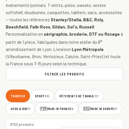
événements lyonnais. T-shirts, polos, sweats, vestes
softshell, doudounes, casquettes, tabliers, sacs, accessoires
— toutes les références
Stanley/Stella, B&C, Roly,
Beechfield, Falk-Ross, Gildan, Sol's, Russell
.
Personnalisation en
sérigraphie, broderie, DTF ou flocage
à
e
partir de 1 pièce, fabriquées dans notre atelier du 8
arrondissement de Lyon. Livraison
Lyon Métropole
(Villeurbanne, Bron, Vénissieux, Caluire, Saint-Priest) et toute
la France sous 7-15 jours selon la technique.
FILTRER LES PRODUITS
TOUS
SPORT
VÊTEMENTS DE TRAVAIL
5753
383
737
ASSO & BDE
🇫🇷
MADE IN FRANCE
🇪🇺
MADE IN EUROPE
77
41
67
5753 produits