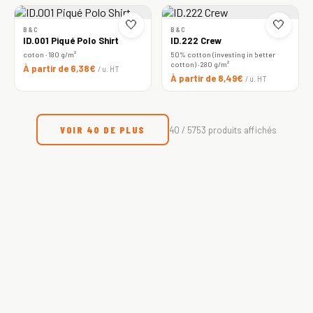
🤍
🤍
B&C
B&C
ID.001 Piqué Polo Shirt
ID.222 Crew
coton · 180 g/m²
50% cotton (investing in better
cotton) · 280 g/m²
À partir de 6,38€
/ u. HT
À partir de 8,49€
/ u. HT
VOIR 40 DE PLUS
40 / 5753 produits affichés