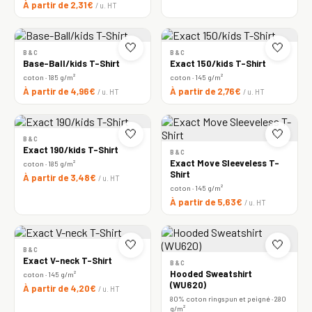
À partir de 2,31€
/ u. HT
🤍
🤍
B&C
B&C
Base-Ball/kids T-Shirt
Exact 150/kids T-Shirt
coton · 185 g/m²
coton · 145 g/m²
À partir de 4,96€
À partir de 2,76€
/ u. HT
/ u. HT
🤍
🤍
B&C
Exact 190/kids T-Shirt
B&C
Exact Move Sleeveless T-
coton · 185 g/m²
Shirt
À partir de 3,48€
/ u. HT
coton · 145 g/m²
À partir de 5,63€
/ u. HT
🤍
🤍
B&C
Exact V-neck T-Shirt
B&C
Hooded Sweatshirt
coton · 145 g/m²
(WU620)
À partir de 4,20€
/ u. HT
80% coton ringspun et peigné · 280
g/m²