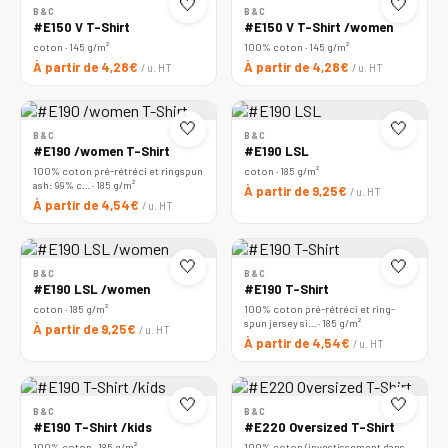
🤍
🤍
B&C
B&C
#E150 V T-Shirt
#E150 V T-Shirt /women
coton · 145 g/m²
100% coton · 145 g/m²
À partir de 4,28€
À partir de 4,28€
/ u. HT
/ u. HT
🤍
🤍
B&C
B&C
#E190 /women T-Shirt
#E190 LSL
100% coton pré-rétréci et ringspun
coton · 185 g/m²
ash: 99% c… · 185 g/m²
À partir de 9,25€
/ u. HT
À partir de 4,54€
/ u. HT
🤍
🤍
B&C
B&C
#E190 LSL /women
#E190 T-Shirt
coton · 185 g/m²
100% coton pré-rétréci et ring-
spun jersey si… · 185 g/m²
À partir de 9,25€
/ u. HT
À partir de 4,54€
/ u. HT
🤍
🤍
B&C
B&C
#E190 T-Shirt /kids
#E220 Oversized T-Shirt
100% coton · 185 g/m²
100% coton (investissement dans