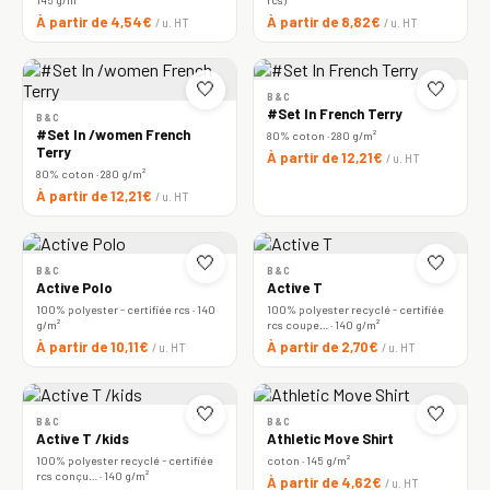
À partir de 4,54€
À partir de 8,82€
/ u. HT
/ u. HT
🤍
🤍
B&C
#Set In French Terry
B&C
#Set In /women French
80% coton · 280 g/m²
Terry
À partir de 12,21€
/ u. HT
80% coton · 280 g/m²
À partir de 12,21€
/ u. HT
🤍
🤍
B&C
B&C
Active Polo
Active T
100% polyester - certifiée rcs · 140
100% polyester recyclé - certifiée
g/m²
rcs coupe… · 140 g/m²
À partir de 10,11€
À partir de 2,70€
/ u. HT
/ u. HT
🤍
🤍
B&C
B&C
Active T /kids
Athletic Move Shirt
100% polyester recyclé - certifiée
coton · 145 g/m²
rcs conçu… · 140 g/m²
À partir de 4,62€
/ u. HT