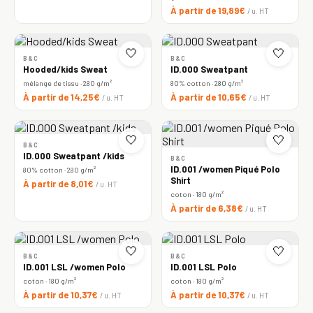
À partir de 19,89€
/ u. HT
🤍
🤍
B&C
B&C
Hooded/kids Sweat
ID.000 Sweatpant
mélange de tissu · 280 g/m²
80% cotton · 280 g/m²
À partir de 14,25€
À partir de 10,65€
/ u. HT
/ u. HT
🤍
🤍
B&C
ID.000 Sweatpant /kids
B&C
ID.001 /women Piqué Polo
80% cotton · 280 g/m²
Shirt
À partir de 8,01€
/ u. HT
coton · 180 g/m²
À partir de 6,38€
/ u. HT
🤍
🤍
B&C
B&C
ID.001 LSL /women Polo
ID.001 LSL Polo
coton · 180 g/m²
coton · 180 g/m²
À partir de 10,37€
À partir de 10,37€
/ u. HT
/ u. HT