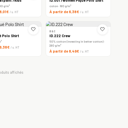
atpant /kids
ID.001 /women Piqué Polo Shirt
80 g/m²
coton · 180 g/m²
 8,01€
À partir de 6,38€
/ u. HT
/ u. HT
🤍
🤍
B&C
é Polo Shirt
ID.222 Crew
m²
50% cotton (investing in better cotton) ·
280 g/m²
 6,38€
/ u. HT
À partir de 8,49€
/ u. HT
oduits affichés