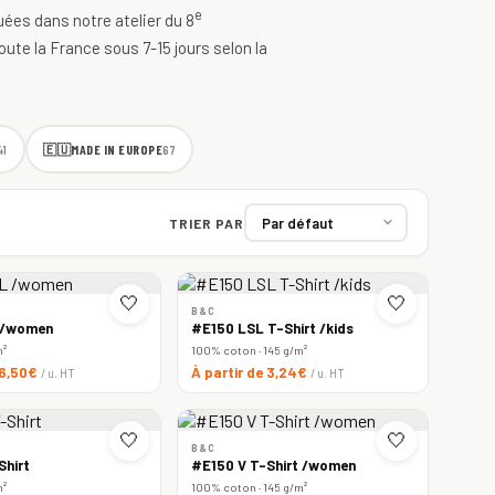
e
quées dans notre atelier du 8
oute la France sous 7-15 jours selon la
🇪🇺
MADE IN EUROPE
41
67
TRIER PAR
🤍
🤍
B&C
 /women
#E150 LSL T-Shirt /kids
m²
100% coton · 145 g/m²
 6,50€
À partir de 3,24€
/ u. HT
/ u. HT
🤍
🤍
B&C
Shirt
#E150 V T-Shirt /women
m²
100% coton · 145 g/m²