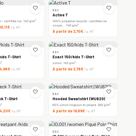
🤍
🤍
B&C
Active T
- certifiée rcs · 140 g/m²
100% polyester recyclé - certifiée rcs
coupe… · 140 g/m²
 10,11€
/ u. HT
À partir de 2,70€
/ u. HT
🤍
🤍
B&C
ids T-Shirt
Exact 150/kids T-Shirt
m²
coton · 145 g/m²
 4,96€
À partir de 2,76€
/ u. HT
/ u. HT
🤍
🤍
B&C
ck T-Shirt
Hooded Sweatshirt (WU620)
m²
80% coton ringspun et peigné · 280 g/m²
 4,20€
À partir de 19,89€
/ u. HT
/ u. HT
🤍
🤍
B&C