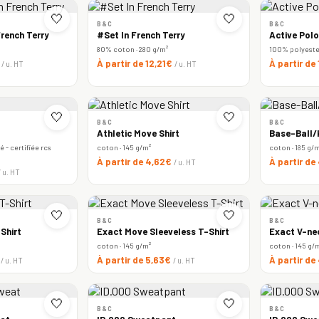
🤍
🤍
B&C
B&C
rench Terry
#Set In French Terry
Active Polo
80% coton · 280 g/m²
100% polyester 
€
À partir de 12,21€
À partir de
/ u. HT
/ u. HT
🤍
🤍
B&C
B&C
Athletic Move Shirt
Base-Ball/k
 - certifiée rcs
coton · 145 g/m²
coton · 185 g/
À partir de 4,62€
À partir de
/ u. HT
/ u. HT
🤍
🤍
B&C
B&C
Shirt
Exact Move Sleeveless T-Shirt
Exact V-ne
coton · 145 g/m²
coton · 145 g/
€
À partir de 5,63€
À partir de
/ u. HT
/ u. HT
🤍
🤍
B&C
B&C