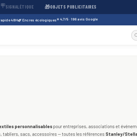
🪧
🎁
SIGNALÉTIQUE
OBJETS PUBLICITAIRES
⭐ 4,7/5 · 196 avis Google
 rapide 48H
🌿 Encres écologiques
sables — t-shirts, polos, sweats
extiles personnalisables
pour entreprises, associations et événeme
 tabliers, sacs, accessoires — toutes les références
Stanley/Stella