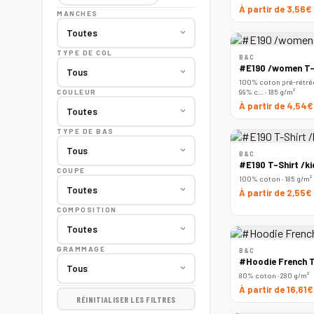
À partir de 3,56€
MANCHES
TYPE DE COL
B&C
#E190 /women T-
100% coton pré-rétréc
99% c… · 185 g/m²
COULEUR
À partir de 4,54
TYPE DE BAS
B&C
#E190 T-Shirt /ki
COUPE
100% coton · 185 g/m²
À partir de 2,55€
COMPOSITION
GRAMMAGE
B&C
#Hoodie French T
80% coton · 280 g/m²
À partir de 16,61
RÉINITIALISER LES FILTRES