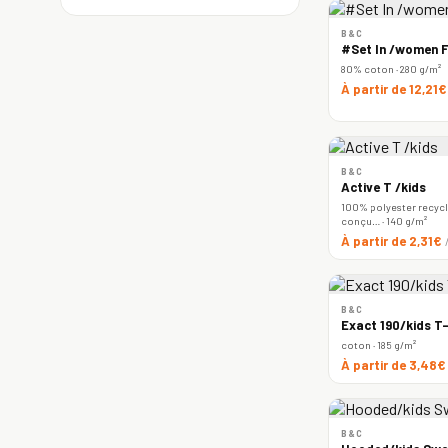
B&C
#Set In /women F
80% coton · 280 g/m²
À partir de 12,21
B&C
Active T /kids
100% polyester recyclé
conçu… · 140 g/m²
À partir de 2,31€
B&C
Exact 190/kids T-
coton · 185 g/m²
À partir de 3,48
B&C