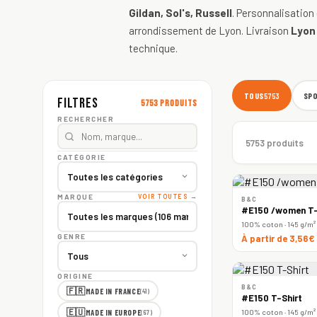
Gildan, Sol's, Russell
. Personnalisation
arrondissement de Lyon. Livraison
Lyon
technique.
TOUS
SP
5753
Filtres
5753 produits
RECHERCHER
5753 produits
CATÉGORIE
MARQUE
VOIR TOUTES →
B&C
#E150 /women T-
100% coton · 145 g/m²
GENRE
À partir de 3,56€
ORIGINE
B&C
🇫🇷
MADE IN FRANCE
(41)
#E150 T-Shirt
🇪🇺
100% coton · 145 g/m²
MADE IN EUROPE
(67)