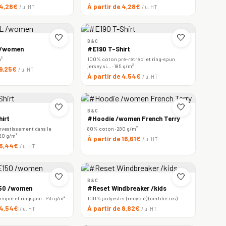
 4,28€
À partir de 4,28€
/ u. HT
/ u. HT
🤍
🤍
B&C
 /women
#E190 T-Shirt
m²
100% coton pré-rétréci et ring-spun
jersey si… · 185 g/m²
 9,25€
/ u. HT
À partir de 4,54€
/ u. HT
🤍
🤍
B&C
irt
#Hoodie /women French Terry
nvestissement dans le
80% coton · 280 g/m²
220 g/m²
À partir de 16,61€
/ u. HT
e 6,44€
/ u. HT
🤍
🤍
B&C
150 /women
#Reset Windbreaker /kids
igné et ringspun · 145 g/m²
100% polyester (recyclé) (certifié rcs)
e 4,54€
À partir de 8,82€
/ u. HT
/ u. HT