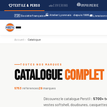
🖨️
👕
🚗
TEXTILE & PERSO
COVERING
IMPRIMERIE
🏭 Atelier Lyonnais · depuis 1995
🇫🇷 Société française
🚚 Livraison
Accueil
›
Catalogue
Catalogue de textiles personnali
TOUTES NOS MARQUES
CATALOGUE
COMPLET
5753
références
29
marques
Découvrez le catalogue Perstil :
5700+
t
vestes softshell, doudounes, casquettes,