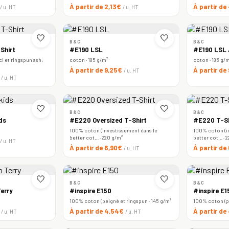
À partir de 2,13€
À partir de
/ u. HT
/ u. HT
🤍
🤍
B&C
B&C
Shirt
#E190 LSL
#E190 LSL
i et ringspun ash:
coton · 185 g/m²
coton · 185 g/
À partir de 9,25€
À partir de
/ u. HT
€
/ u. HT
🤍
🤍
B&C
B&C
ds
#E220 Oversized T-Shirt
#E220 T-Sh
100% coton (investissement dans le
100% coton (i
better cot… · 220 g/m²
better cot… · 
/ u. HT
À partir de 6,90€
À partir d
/ u. HT
🤍
🤍
B&C
B&C
erry
#inspire E150
#inspire E
100% coton (peigné et ringspun · 145 g/m²
100% coton (pe
€
À partir de 4,54€
À partir d
/ u. HT
/ u. HT