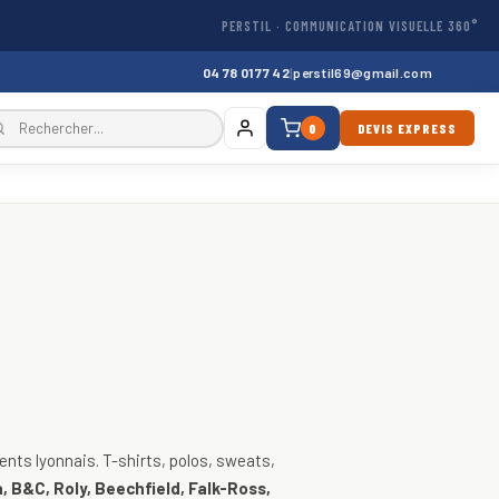
PERSTIL · COMMUNICATION VISUELLE 360°
04 78 01 77 42
|
perstil69@gmail.com
0
DEVIS EXPRESS
, vestes
nts lyonnais. T-shirts, polos, sweats,
, B&C, Roly, Beechfield, Falk-Ross,