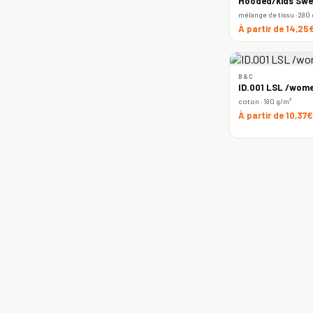
Hooded/kids Swe
mélange de tissu · 280
À partir de 14,25
B&C
ID.001 LSL /wome
coton · 180 g/m²
À partir de 10,37