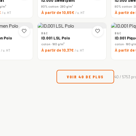
at
ID.000 Sweatpant
ID.000 Swe
 g/m²
80% cotton · 280 g/m²
80% cotton · 2
€
À partir de 10,65€
À partir de
/ u. HT
/ u. HT
🤍
🤍
B&C
B&C
n Polo
ID.001 LSL Polo
ID.001 Piqu
coton · 180 g/m²
coton · 180 g/
€
À partir de 10,37€
À partir de
/ u. HT
/ u. HT
VOIR 40 DE PLUS
40 / 5753 pr