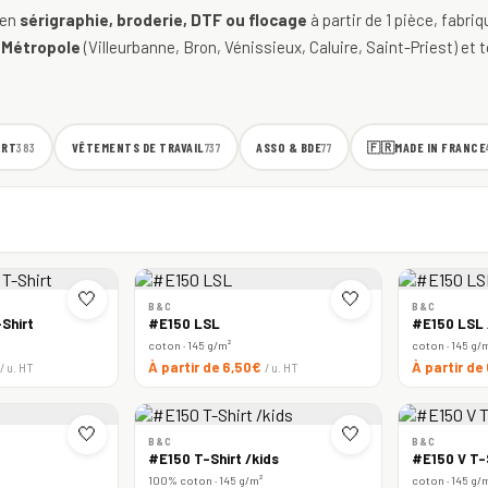
 en
sérigraphie, broderie, DTF ou flocage
à partir de 1 pièce, fabri
 Métropole
(Villeurbanne, Bron, Vénissieux, Caluire, Saint-Priest) et t
ORT
VÊTEMENTS DE TRAVAIL
ASSO & BDE
🇫🇷
MADE IN FRANCE
383
737
77
🤍
🤍
B&C
B&C
Shirt
#E150 LSL
#E150 LSL
coton · 145 g/m²
coton · 145 g/
À partir de 6,50€
À partir de
/ u. HT
/ u. HT
🤍
🤍
B&C
B&C
#E150 T-Shirt /kids
#E150 V T-
100% coton · 145 g/m²
coton · 145 g/