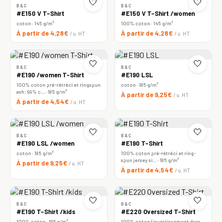
🤍
🤍
B&C
B&C
#E150 V T-Shirt
#E150 V T-Shirt /women
coton · 145 g/m²
100% coton · 145 g/m²
À partir de 4,28€
À partir de 4,28€
/ u. HT
/ u. HT
🤍
🤍
B&C
B&C
#E190 /women T-Shirt
#E190 LSL
100% coton pré-rétréci et ringspun
coton · 185 g/m²
ash: 99% c… · 185 g/m²
À partir de 9,25€
/ u. HT
À partir de 4,54€
/ u. HT
🤍
🤍
B&C
B&C
#E190 LSL /women
#E190 T-Shirt
coton · 185 g/m²
100% coton pré-rétréci et ring-
spun jersey si… · 185 g/m²
À partir de 9,25€
/ u. HT
À partir de 4,54€
/ u. HT
🤍
🤍
B&C
B&C
#E190 T-Shirt /kids
#E220 Oversized T-Shirt
100% coton · 185 g/m²
100% coton (investissement dans