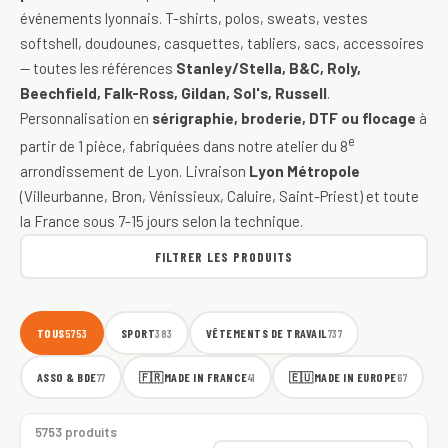
événements lyonnais. T-shirts, polos, sweats, vestes
softshell, doudounes, casquettes, tabliers, sacs, accessoires
— toutes les références
Stanley/Stella, B&C, Roly,
Beechfield, Falk-Ross, Gildan, Sol's, Russell
.
Personnalisation en
sérigraphie, broderie, DTF ou flocage
à
e
partir de 1 pièce, fabriquées dans notre atelier du 8
arrondissement de Lyon. Livraison
Lyon Métropole
(Villeurbanne, Bron, Vénissieux, Caluire, Saint-Priest) et toute
la France sous 7-15 jours selon la technique.
FILTRER LES PRODUITS
TOUS
SPORT
VÊTEMENTS DE TRAVAIL
5753
383
737
ASSO & BDE
🇫🇷
MADE IN FRANCE
🇪🇺
MADE IN EUROPE
77
41
67
5753 produits