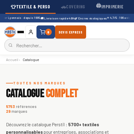
🖨️
👕
🚗
TEXTILE & PERSO
COVERING
IMPRIMERIE
ier Lyonnais · depuis 1995
⭐ 4,7/5 · 196 avis Goo
🚚 Livraison rapide 48H
🌿 Encres écologiques
0
DEVIS EXPRESS
Accueil
›
Catalogue
Catalogue de textiles personnali
TOUTES NOS MARQUES
CATALOGUE
COMPLET
5753
références
29
marques
Découvrez le catalogue Perstil :
5700+
textiles
personnalisables
pour entreprises, associations et