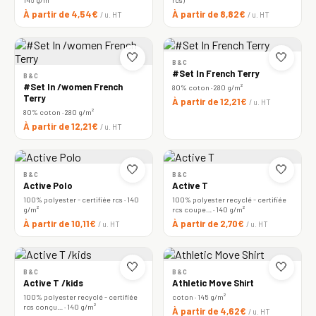
À partir de 4,54€
À partir de 8,82€
/ u. HT
/ u. HT
🤍
🤍
B&C
#Set In French Terry
B&C
#Set In /women French
80% coton · 280 g/m²
Terry
À partir de 12,21€
/ u. HT
80% coton · 280 g/m²
À partir de 12,21€
/ u. HT
🤍
🤍
B&C
B&C
Active Polo
Active T
100% polyester - certifiée rcs · 140
100% polyester recyclé - certifiée
g/m²
rcs coupe… · 140 g/m²
À partir de 10,11€
À partir de 2,70€
/ u. HT
/ u. HT
🤍
🤍
B&C
B&C
Active T /kids
Athletic Move Shirt
100% polyester recyclé - certifiée
coton · 145 g/m²
rcs conçu… · 140 g/m²
À partir de 4,62€
/ u. HT