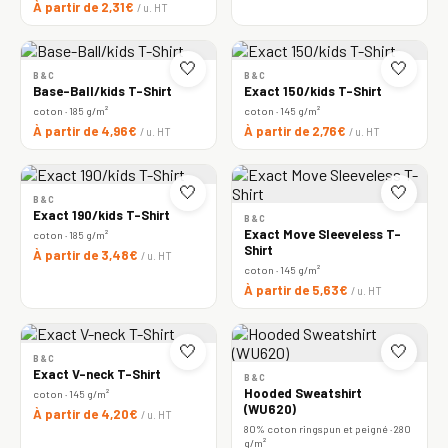
À partir de 2,31€
/ u. HT
🤍
🤍
B&C
B&C
Base-Ball/kids T-Shirt
Exact 150/kids T-Shirt
coton · 185 g/m²
coton · 145 g/m²
À partir de 4,96€
À partir de 2,76€
/ u. HT
/ u. HT
🤍
🤍
B&C
Exact 190/kids T-Shirt
B&C
Exact Move Sleeveless T-
coton · 185 g/m²
Shirt
À partir de 3,48€
/ u. HT
coton · 145 g/m²
À partir de 5,63€
/ u. HT
🤍
🤍
B&C
Exact V-neck T-Shirt
B&C
Hooded Sweatshirt
coton · 145 g/m²
(WU620)
À partir de 4,20€
/ u. HT
80% coton ringspun et peigné · 280
g/m²