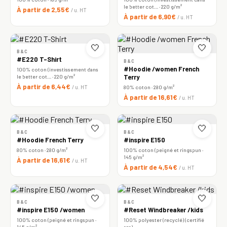
le better cot… · 220 g/m²
À partir de 2,55€
/ u. HT
À partir de 6,90€
/ u. HT
🤍
🤍
B&C
#E220 T-Shirt
B&C
#Hoodie /women French
100% coton (investissement dans
le better cot… · 220 g/m²
Terry
À partir de 6,44€
/ u. HT
80% coton · 280 g/m²
À partir de 16,61€
/ u. HT
🤍
🤍
B&C
B&C
#Hoodie French Terry
#inspire E150
80% coton · 280 g/m²
100% coton (peigné et ringspun ·
145 g/m²
À partir de 16,61€
/ u. HT
À partir de 4,54€
/ u. HT
🤍
🤍
B&C
B&C
#inspire E150 /women
#Reset Windbreaker /kids
100% coton (peigné et ringspun ·
100% polyester (recyclé) (certifié
145 g/m²
rcs)