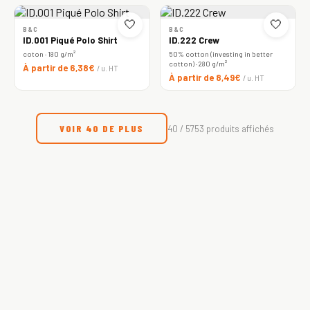
🤍
🤍
B&C
B&C
ID.001 Piqué Polo Shirt
ID.222 Crew
coton · 180 g/m²
50% cotton (investing in better
cotton) · 280 g/m²
À partir de 6,38€
/ u. HT
À partir de 8,49€
/ u. HT
VOIR 40 DE PLUS
40 / 5753 produits affichés