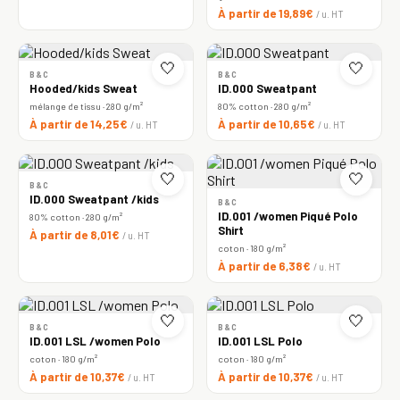
À partir de 19,89€
/ u. HT
🤍
🤍
B&C
B&C
Hooded/kids Sweat
ID.000 Sweatpant
mélange de tissu · 280 g/m²
80% cotton · 280 g/m²
À partir de 14,25€
À partir de 10,65€
/ u. HT
/ u. HT
🤍
🤍
B&C
ID.000 Sweatpant /kids
B&C
ID.001 /women Piqué Polo
80% cotton · 280 g/m²
Shirt
À partir de 8,01€
/ u. HT
coton · 180 g/m²
À partir de 6,38€
/ u. HT
🤍
🤍
B&C
B&C
ID.001 LSL /women Polo
ID.001 LSL Polo
coton · 180 g/m²
coton · 180 g/m²
À partir de 10,37€
À partir de 10,37€
/ u. HT
/ u. HT