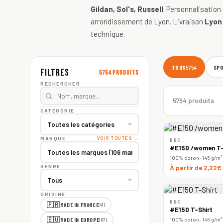
Gildan, Sol's, Russell
. Personnalisation
arrondissement de Lyon. Livraison
Lyon
technique.
TOUS
SP
5754
Filtres
5754 produits
RECHERCHER
5754 produits
CATÉGORIE
MARQUE
VOIR TOUTES →
B&C
#E150 /women T-
100% coton · 145 g/m²
GENRE
À partir de 2,22€
ORIGINE
B&C
🇫🇷
MADE IN FRANCE
(41)
#E150 T-Shirt
🇪🇺
100% coton · 145 g/m²
MADE IN EUROPE
(67)