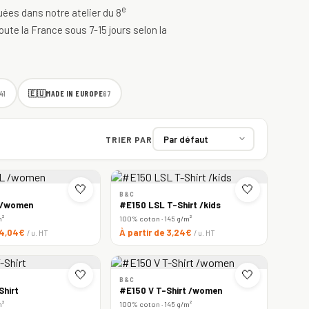
e
quées dans notre atelier du 8
oute la France sous 7-15 jours selon la
🇪🇺
MADE IN EUROPE
41
67
TRIER PAR
🤍
🤍
B&C
 /women
#E150 LSL T-Shirt /kids
m²
100% coton · 145 g/m²
e 4,04€
À partir de 3,24€
/ u. HT
/ u. HT
🤍
🤍
B&C
Shirt
#E150 V T-Shirt /women
m²
100% coton · 145 g/m²