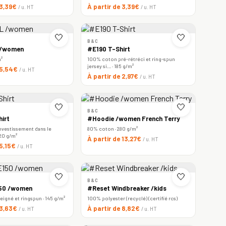
 3,39€
À partir de 3,39€
/ u. HT
/ u. HT
🤍
🤍
B&C
 /women
#E190 T-Shirt
m²
100% coton pré-rétréci et ring-spun
jersey si… · 185 g/m²
 5,54€
/ u. HT
À partir de 2,97€
/ u. HT
🤍
🤍
B&C
irt
#Hoodie /women French Terry
nvestissement dans le
80% coton · 280 g/m²
220 g/m²
À partir de 13,27€
/ u. HT
 5,15€
/ u. HT
🤍
🤍
B&C
150 /women
#Reset Windbreaker /kids
igné et ringspun · 145 g/m²
100% polyester (recyclé) (certifié rcs)
 3,63€
À partir de 8,82€
/ u. HT
/ u. HT