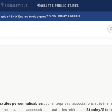
🪧
🎁
SIGNALÉTIQUE
OBJETS PUBLICITAIRES
⭐ 4,7/5 · 196 avis Google
 rapide 48H
🌿 Encres écologiques
sables — t-shirts, polos, sweats
extiles personnalisables
pour entreprises, associations et événeme
 tabliers, sacs, accessoires — toutes les références
Stanley/Stella