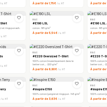
À partir de 1,75€
À partir de
/ u. HT
/ u. HT
🤍
🤍
B&C
B&C
Shirt
#E190 LSL
#E190 LSL
i et ringspun ash:
coton · 185 g/m²
coton · 185 g/
À partir de 5,54€
À partir de
/ u. HT
/ u. HT
🤍
🤍
B&C
B&C
ds
#E220 Oversized T-Shirt
#E220 T-Sh
100% coton (investissement dans le
100% coton (i
better cot… · 220 g/m²
better cot… · 
/ u. HT
À partir de 6,90€
À partir de
/ u. HT
🤍
🤍
B&C
B&C
erry
#inspire E150
#inspire E
100% coton (peigné et ringspun · 145 g/m²
100% coton (pe
€
À partir de 3,63€
À partir de
/ u. HT
/ u. HT