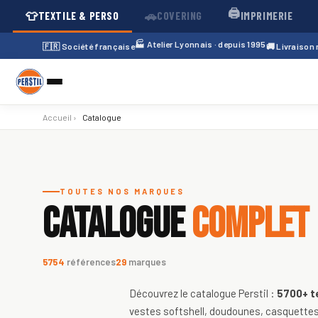
🖨️
👕
🚗
TEXTILE & PERSO
COVERING
IMPRIMERIE
🏭 Atelier Lyonnais · depuis 1995
🇫🇷 Société française
🚚 Livraison
Accueil
›
Catalogue
Catalogue de textiles personnali
TOUTES NOS MARQUES
CATALOGUE
COMPLET
5754
références
29
marques
Découvrez le catalogue Perstil :
5700+
t
vestes softshell, doudounes, casquettes,