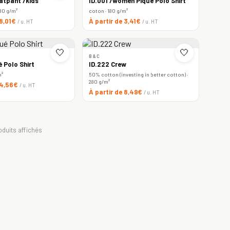
atpant /kids
ID.001 /women Piqué Polo Shirt
80 g/m²
coton · 180 g/m²
 8,01€
À partir de 3,41€
/ u. HT
/ u. HT
🤍
🤍
B&C
é Polo Shirt
ID.222 Crew
m²
50% cotton (investing in better cotton) ·
280 g/m²
 4,56€
/ u. HT
À partir de 8,49€
/ u. HT
oduits affichés