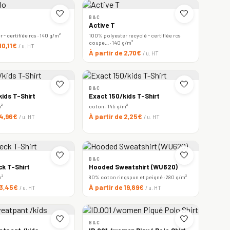
🤍
🤍
B&C
Active T
- certifiée rcs · 140 g/m²
100% polyester recyclé - certifiée rcs
coupe… · 140 g/m²
 10,11€
/ u. HT
À partir de 2,70€
/ u. HT
🤍
🤍
B&C
ids T-Shirt
Exact 150/kids T-Shirt
m²
coton · 145 g/m²
 4,96€
À partir de 2,25€
/ u. HT
/ u. HT
🤍
🤍
B&C
ck T-Shirt
Hooded Sweatshirt (WU620)
m²
80% coton ringspun et peigné · 280 g/m²
 3,45€
À partir de 19,89€
/ u. HT
/ u. HT
🤍
🤍
B&C