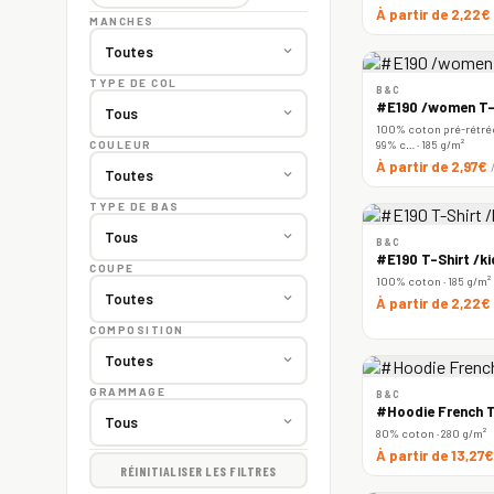
À partir de 2,22€
MANCHES
TYPE DE COL
B&C
#E190 /women T-
100% coton pré-rétréc
99% c… · 185 g/m²
COULEUR
À partir de 2,97€
TYPE DE BAS
B&C
#E190 T-Shirt /ki
COUPE
100% coton · 185 g/m²
À partir de 2,22€
COMPOSITION
GRAMMAGE
B&C
#Hoodie French T
80% coton · 280 g/m²
À partir de 13,27
RÉINITIALISER LES FILTRES