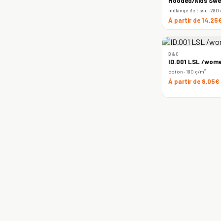
Hooded/kids Swe
mélange de tissu · 280
À partir de 14,25
B&C
ID.001 LSL /wome
coton · 180 g/m²
À partir de 8,05€