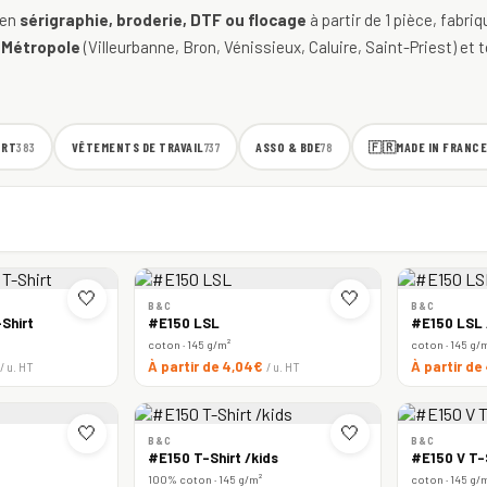
 en
sérigraphie, broderie, DTF ou flocage
à partir de 1 pièce, fabri
 Métropole
(Villeurbanne, Bron, Vénissieux, Caluire, Saint-Priest) et t
ORT
VÊTEMENTS DE TRAVAIL
ASSO & BDE
🇫🇷
MADE IN FRANCE
383
737
78
🤍
🤍
B&C
B&C
Shirt
#E150 LSL
#E150 LSL
coton · 145 g/m²
coton · 145 g/
À partir de 4,04€
À partir d
/ u. HT
/ u. HT
🤍
🤍
B&C
B&C
#E150 T-Shirt /kids
#E150 V T-
100% coton · 145 g/m²
coton · 145 g/