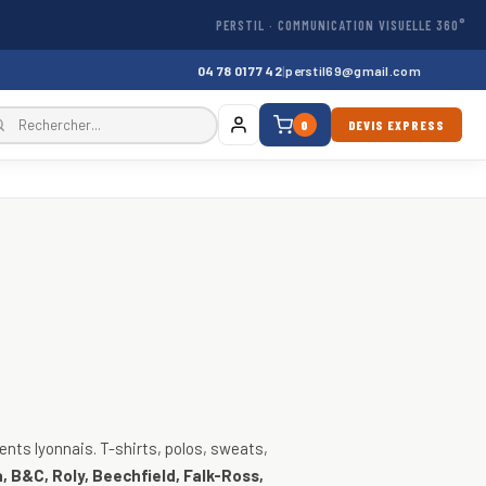
PERSTIL · COMMUNICATION VISUELLE 360°
04 78 01 77 42
|
perstil69@gmail.com
0
DEVIS EXPRESS
, vestes
nts lyonnais. T-shirts, polos, sweats,
, B&C, Roly, Beechfield, Falk-Ross,