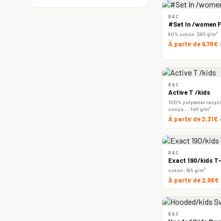
B&C
#Set In /women F
80% coton · 280 g/m²
À partir de 9,78€
B&C
Active T /kids
100% polyester recyclé
conçu… · 140 g/m²
À partir de 2,31€
B&C
Exact 190/kids T-
coton · 185 g/m²
À partir de 2,98€
B&C