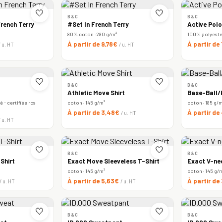
🤍
🤍
B&C
B&C
rench Terry
#Set In French Terry
Active Polo
80% coton · 280 g/m²
100% polyester 
À partir de 9,78€
À partir de
/ u. HT
/ u. HT
🤍
🤍
B&C
B&C
Athletic Move Shirt
Base-Ball/k
 - certifiée rcs
coton · 145 g/m²
coton · 185 g/
À partir de 3,48€
À partir de
/ u. HT
/ u. HT
🤍
🤍
B&C
B&C
Shirt
Exact Move Sleeveless T-Shirt
Exact V-ne
coton · 145 g/m²
coton · 145 g/
À partir de 5,63€
À partir de
/ u. HT
/ u. HT
🤍
🤍
B&C
B&C