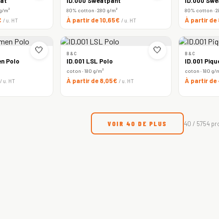
at
ID.000 Sweatpant
ID.000 Swe
 g/m²
80% cotton · 280 g/m²
80% cotton · 2
€
À partir de 10,65€
À partir de
/ u. HT
/ u. HT
🤍
🤍
B&C
B&C
n Polo
ID.001 LSL Polo
ID.001 Piqu
coton · 180 g/m²
coton · 180 g/
À partir de 8,05€
À partir de
/ u. HT
/ u. HT
VOIR 40 DE PLUS
40 / 5754 pr