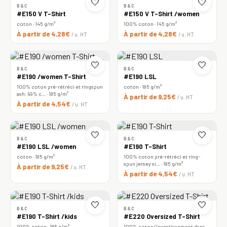
🤍
🤍
B&C
B&C
#E150 V T-Shirt
#E150 V T-Shirt /women
coton · 145 g/m²
100% coton · 145 g/m²
À partir de 4,28€
À partir de 4,28€
/ u. HT
/ u. HT
🤍
🤍
B&C
B&C
#E190 /women T-Shirt
#E190 LSL
100% coton pré-rétréci et ringspun
coton · 185 g/m²
ash: 99% c… · 185 g/m²
À partir de 9,25€
/ u. HT
À partir de 4,54€
/ u. HT
🤍
🤍
B&C
B&C
#E190 LSL /women
#E190 T-Shirt
coton · 185 g/m²
100% coton pré-rétréci et ring-
spun jersey si… · 185 g/m²
À partir de 9,25€
/ u. HT
À partir de 4,54€
/ u. HT
🤍
🤍
B&C
B&C
#E190 T-Shirt /kids
#E220 Oversized T-Shirt
100% coton · 185 g/m²
100% coton (investissement dans