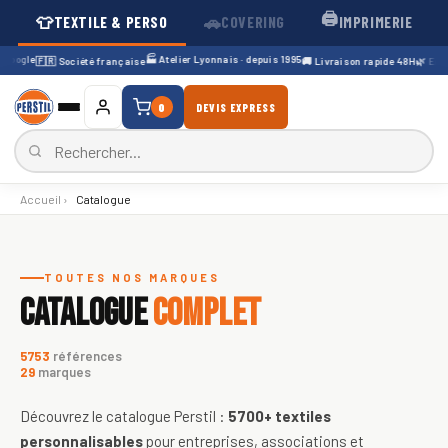
🖨️
👕
🚗
TEXTILE & PERSO
COVERING
IMPRIMERIE
🏭 Atelier Lyonnais · depuis 1995
🇫🇷 Société française
🚚 Livraison rapide 48H
🌿 Enc
0
DEVIS EXPRESS
Accueil
›
Catalogue
Catalogue de textiles personnali
TOUTES NOS MARQUES
CATALOGUE
COMPLET
5753
références
29
marques
Découvrez le catalogue Perstil :
5700+
textiles
personnalisables
pour entreprises, associations et