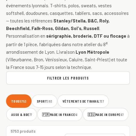
événements lyonnais. T-shirts, polos, sweats, vestes
softshell, doudounes, casquettes, tabliers, sacs, accessoires
— toutes les références
Stanley/Stella, B&C, Roly,
Beechfield, Falk-Ross, Gildan, Sol's, Russell
.
Personnalisation en
sérigraphie, broderie, DTF ou flocage
à
e
partir de 1 pièce, fabriquées dans notre atelier du 8
arrondissement de Lyon. Livraison
Lyon Métropole
(Villeurbanne, Bron, Vénissieux, Caluire, Saint-Priest) et toute
la France sous 7-15 jours selon la technique.
FILTRER LES PRODUITS
TOUS
SPORT
VÊTEMENTS DE TRAVAIL
5753
383
737
ASSO & BDE
🇫🇷
MADE IN FRANCE
🇪🇺
MADE IN EUROPE
77
41
67
5753 produits