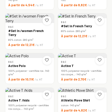
À partir de 4,54€
À partir de 8,82€
/ u. HT
/ u. HT
🤍
🤍
B&C
#Set In French Terry
B&C
#Set In /women French
80% coton · 280 g/m²
Terry
À partir de 12,21€
/ u. HT
80% coton · 280 g/m²
À partir de 12,21€
/ u. HT
🤍
🤍
B&C
B&C
Active Polo
Active T
100% polyester - certifiée rcs · 140
100% polyester recyclé - certifiée
g/m²
rcs coupe… · 140 g/m²
À partir de 10,11€
À partir de 2,70€
/ u. HT
/ u. HT
🤍
🤍
B&C
B&C
Active T /kids
Athletic Move Shirt
100% polyester recyclé - certifiée
coton · 145 g/m²
rcs conçu… · 140 g/m²
À partir de 4,62€
/ u. HT