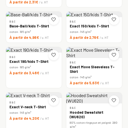
À partir de 2,31€
/ u. HT
🤍
🤍
B&C
B&C
Base-Ball/kids T-Shirt
Exact 150/kids T-Shirt
coton · 185 g/m²
coton · 145 g/m²
À partir de 4,96€
À partir de 2,76€
/ u. HT
/ u. HT
🤍
🤍
B&C
Exact 190/kids T-Shirt
B&C
Exact Move Sleeveless T-
coton · 185 g/m²
Shirt
À partir de 3,48€
/ u. HT
coton · 145 g/m²
À partir de 5,63€
/ u. HT
🤍
🤍
B&C
Exact V-neck T-Shirt
B&C
Hooded Sweatshirt
coton · 145 g/m²
(WU620)
À partir de 4,20€
/ u. HT
80% coton ringspun et peigné · 280
g/m²