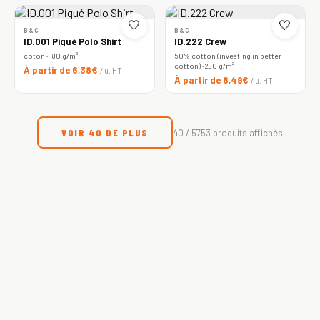
🤍
🤍
B&C
B&C
ID.001 Piqué Polo Shirt
ID.222 Crew
coton · 180 g/m²
50% cotton (investing in better
cotton) · 280 g/m²
À partir de 6,38€
/ u. HT
À partir de 8,49€
/ u. HT
VOIR 40 DE PLUS
40 / 5753 produits affichés