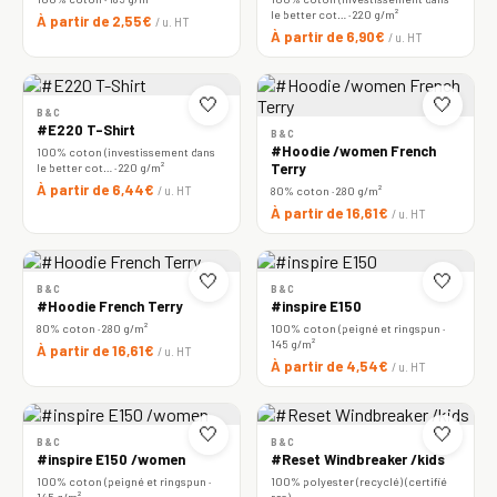
le better cot… · 220 g/m²
À partir de 2,55€
/ u. HT
À partir de 6,90€
/ u. HT
🤍
🤍
B&C
#E220 T-Shirt
B&C
#Hoodie /women French
100% coton (investissement dans
le better cot… · 220 g/m²
Terry
À partir de 6,44€
/ u. HT
80% coton · 280 g/m²
À partir de 16,61€
/ u. HT
🤍
🤍
B&C
B&C
#Hoodie French Terry
#inspire E150
80% coton · 280 g/m²
100% coton (peigné et ringspun ·
145 g/m²
À partir de 16,61€
/ u. HT
À partir de 4,54€
/ u. HT
🤍
🤍
B&C
B&C
#inspire E150 /women
#Reset Windbreaker /kids
100% coton (peigné et ringspun ·
100% polyester (recyclé) (certifié
145 g/m²
rcs)