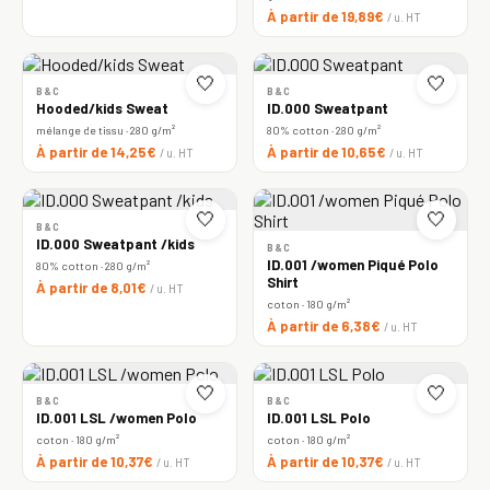
À partir de 19,89€
/ u. HT
🤍
🤍
B&C
B&C
Hooded/kids Sweat
ID.000 Sweatpant
mélange de tissu · 280 g/m²
80% cotton · 280 g/m²
À partir de 14,25€
À partir de 10,65€
/ u. HT
/ u. HT
🤍
🤍
B&C
ID.000 Sweatpant /kids
B&C
ID.001 /women Piqué Polo
80% cotton · 280 g/m²
Shirt
À partir de 8,01€
/ u. HT
coton · 180 g/m²
À partir de 6,38€
/ u. HT
🤍
🤍
B&C
B&C
ID.001 LSL /women Polo
ID.001 LSL Polo
coton · 180 g/m²
coton · 180 g/m²
À partir de 10,37€
À partir de 10,37€
/ u. HT
/ u. HT