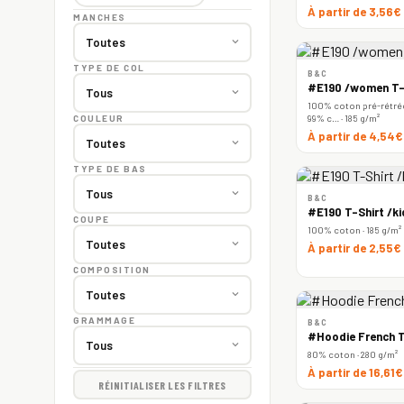
À partir de 3,56€
MANCHES
TYPE DE COL
B&C
#E190 /women T-
100% coton pré-rétréc
99% c… · 185 g/m²
COULEUR
À partir de 4,54
TYPE DE BAS
B&C
#E190 T-Shirt /ki
COUPE
100% coton · 185 g/m²
À partir de 2,55€
COMPOSITION
GRAMMAGE
B&C
#Hoodie French T
80% coton · 280 g/m²
À partir de 16,61
RÉINITIALISER LES FILTRES