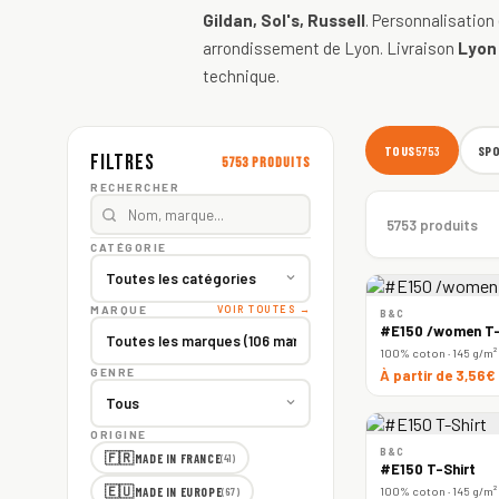
Gildan, Sol's, Russell
. Personnalisation
arrondissement de Lyon. Livraison
Lyon
technique.
TOUS
SP
5753
Filtres
5753 produits
RECHERCHER
5753 produits
CATÉGORIE
MARQUE
VOIR TOUTES →
B&C
#E150 /women T-
100% coton · 145 g/m²
GENRE
À partir de 3,56€
ORIGINE
B&C
🇫🇷
MADE IN FRANCE
(41)
#E150 T-Shirt
🇪🇺
100% coton · 145 g/m²
MADE IN EUROPE
(67)