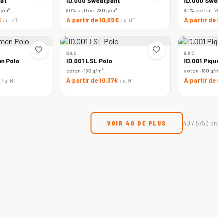
at
ID.000 Sweatpant
ID.000 Swe
 g/m²
80% cotton · 280 g/m²
80% cotton · 2
€
À partir de 10,65€
À partir de
/ u. HT
/ u. HT
🤍
🤍
B&C
B&C
n Polo
ID.001 LSL Polo
ID.001 Piqu
coton · 180 g/m²
coton · 180 g/
€
À partir de 10,37€
À partir de
/ u. HT
/ u. HT
VOIR 40 DE PLUS
40 / 5753 pr