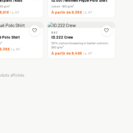
atpant /kids
ID.001 /women Piqué Polo Shirt
80 g/m²
coton · 180 g/m²
 8,01€
À partir de 6,38€
/ u. HT
/ u. HT
🤍
🤍
B&C
é Polo Shirt
ID.222 Crew
m²
50% cotton (investing in better cotton) ·
280 g/m²
 6,38€
/ u. HT
À partir de 8,49€
/ u. HT
oduits affichés