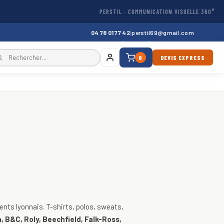
PERSTIL · COMMUNICATION VISUELLE 360°
04 78 01 77 42
|
perstil69@gmail.com
0
DEVIS EXPRESS
, vestes
nts lyonnais. T-shirts, polos, sweats,
, B&C, Roly, Beechfield, Falk-Ross,