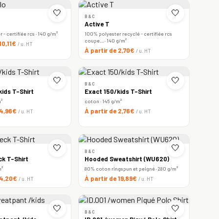
🤍
🤍
B&C
Active T
- certifiée rcs · 140 g/m²
100% polyester recyclé - certifiée rcs
coupe… · 140 g/m²
 10,11€
/ u. HT
À partir de 2,70€
/ u. HT
🤍
🤍
B&C
ids T-Shirt
Exact 150/kids T-Shirt
m²
coton · 145 g/m²
 4,96€
À partir de 2,76€
/ u. HT
/ u. HT
🤍
🤍
B&C
ck T-Shirt
Hooded Sweatshirt (WU620)
m²
80% coton ringspun et peigné · 280 g/m²
 4,20€
À partir de 19,89€
/ u. HT
/ u. HT
🤍
🤍
B&C