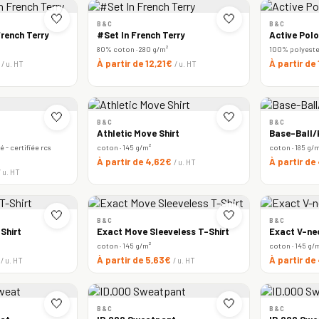
🤍
🤍
B&C
B&C
rench Terry
#Set In French Terry
Active Polo
80% coton · 280 g/m²
100% polyester 
€
À partir de 12,21€
À partir de
/ u. HT
/ u. HT
🤍
🤍
B&C
B&C
Athletic Move Shirt
Base-Ball/k
 - certifiée rcs
coton · 145 g/m²
coton · 185 g/
À partir de 4,62€
À partir de
/ u. HT
/ u. HT
🤍
🤍
B&C
B&C
Shirt
Exact Move Sleeveless T-Shirt
Exact V-ne
coton · 145 g/m²
coton · 145 g/
€
À partir de 5,63€
À partir de
/ u. HT
/ u. HT
🤍
🤍
B&C
B&C