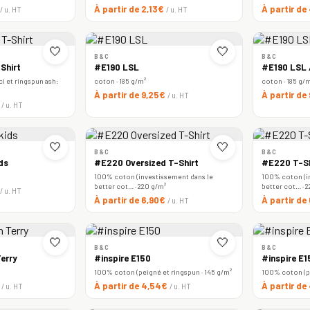
À partir de 2,13€
À partir de
/ u. HT
/ u. HT
🤍
🤍
B&C
B&C
Shirt
#E190 LSL
#E190 LSL
i et ringspun ash:
coton · 185 g/m²
coton · 185 g/
À partir de 9,25€
À partir de
/ u. HT
€
/ u. HT
🤍
🤍
B&C
B&C
ds
#E220 Oversized T-Shirt
#E220 T-Sh
100% coton (investissement dans le
100% coton (i
better cot… · 220 g/m²
better cot… · 
/ u. HT
À partir de 6,90€
À partir d
/ u. HT
🤍
🤍
B&C
B&C
erry
#inspire E150
#inspire E
100% coton (peigné et ringspun · 145 g/m²
100% coton (pe
€
À partir de 4,54€
À partir d
/ u. HT
/ u. HT