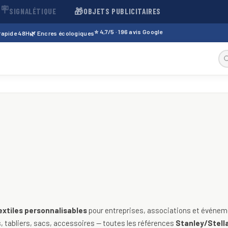
🪧
🎁
SIGNALÉTIQUE
OBJETS PUBLICITAIRES
⭐ 4,7/5 · 196 avis Google
 rapide 48H
🌿 Encres écologiques
sables — t-shirts, polos, sweats
extiles personnalisables
pour entreprises, associations et événeme
 tabliers, sacs, accessoires — toutes les références
Stanley/Stella