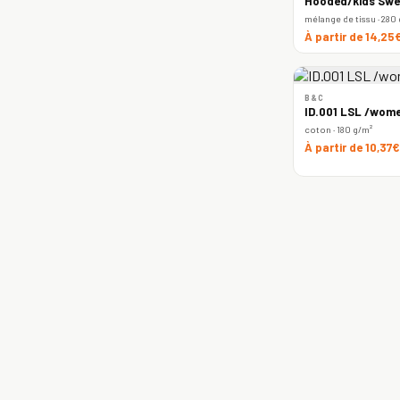
Hooded/kids Swe
mélange de tissu · 280
À partir de 14,25
B&C
ID.001 LSL /wome
coton · 180 g/m²
À partir de 10,37