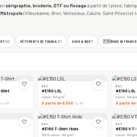
 en
sérigraphie, broderie, DTF ou flocage
à partir de 1 pièce, fabri
 Métropole
(Villeurbanne, Bron, Vénissieux, Caluire, Saint-Priest) et t
ORT
VÊTEMENTS DE TRAVAIL
ASSO & BDE
🇫🇷
MADE IN FRANCE
383
737
77
🤍
🤍
B&C
B&C
Shirt
#E150 LSL
#E150 LSL
coton · 145 g/m²
coton · 145 g/
À partir de 6,50€
À partir de
/ u. HT
/ u. HT
🤍
🤍
B&C
B&C
#E150 T-Shirt /kids
#E150 V T-
100% coton · 145 g/m²
coton · 145 g/