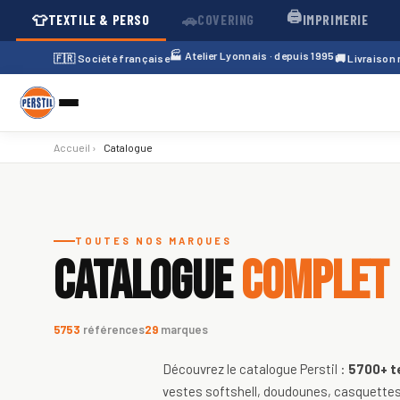
🖨️
👕
🚗
TEXTILE & PERSO
COVERING
IMPRIMERIE
🏭 Atelier Lyonnais · depuis 1995
🇫🇷 Société française
🚚 Livraison
Accueil
›
Catalogue
Catalogue de textiles personnali
TOUTES NOS MARQUES
CATALOGUE
COMPLET
5753
références
29
marques
Découvrez le catalogue Perstil :
5700+
t
vestes softshell, doudounes, casquettes,