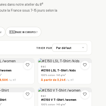
e
quées dans notre atelier du 8
oute la France sous 7-15 jours selon la
🇪🇺
MADE IN EUROPE
41
67
TRIER PAR
🤍
🤍
B&C
 /women
#E150 LSL T-Shirt /kids
m²
100% coton · 145 g/m²
 6,50€
À partir de 3,24€
/ u. HT
/ u. HT
🤍
🤍
B&C
Shirt
#E150 V T-Shirt /women
m²
100% coton · 145 g/m²