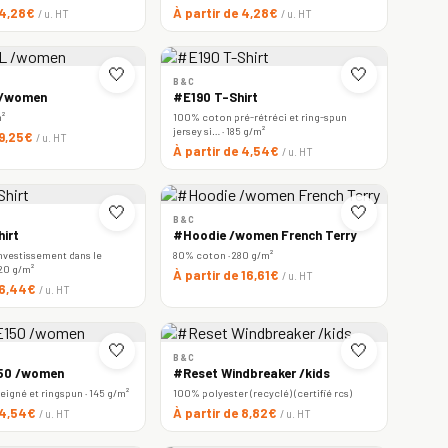
 4,28€
À partir de 4,28€
/ u. HT
/ u. HT
🤍
🤍
B&C
 /women
#E190 T-Shirt
m²
100% coton pré-rétréci et ring-spun
jersey si… · 185 g/m²
 9,25€
/ u. HT
À partir de 4,54€
/ u. HT
🤍
🤍
B&C
irt
#Hoodie /women French Terry
nvestissement dans le
80% coton · 280 g/m²
220 g/m²
À partir de 16,61€
/ u. HT
e 6,44€
/ u. HT
🤍
🤍
B&C
150 /women
#Reset Windbreaker /kids
igné et ringspun · 145 g/m²
100% polyester (recyclé) (certifié rcs)
e 4,54€
À partir de 8,82€
/ u. HT
/ u. HT