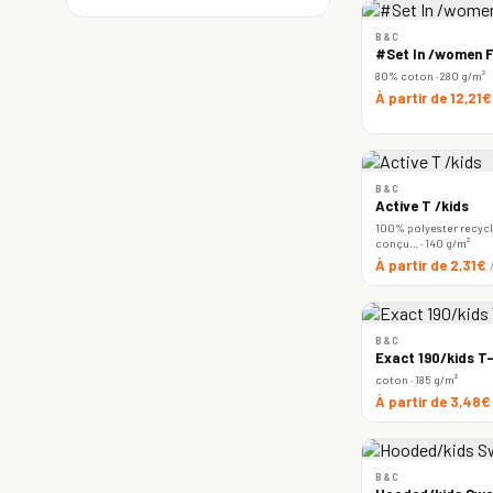
B&C
#Set In /women F
80% coton · 280 g/m²
À partir de 12,21
B&C
Active T /kids
100% polyester recyclé
conçu… · 140 g/m²
À partir de 2,31€
B&C
Exact 190/kids T-
coton · 185 g/m²
À partir de 3,48
B&C