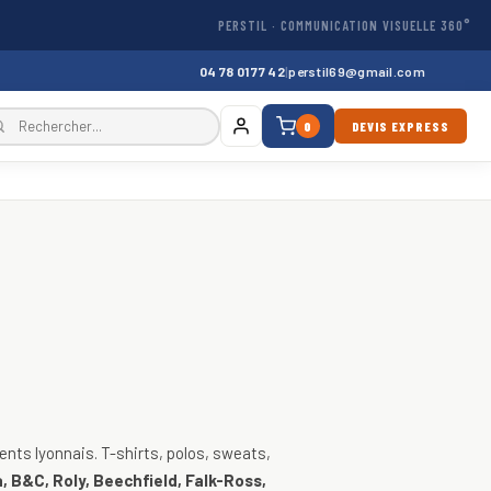
PERSTIL · COMMUNICATION VISUELLE 360°
04 78 01 77 42
|
perstil69@gmail.com
0
DEVIS EXPRESS
, vestes
nts lyonnais. T-shirts, polos, sweats,
, B&C, Roly, Beechfield, Falk-Ross,