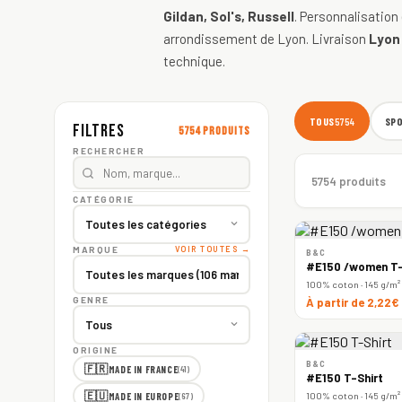
Gildan, Sol's, Russell
. Personnalisation
arrondissement de Lyon. Livraison
Lyon
technique.
TOUS
SP
5754
Filtres
5754 produits
RECHERCHER
5754 produits
CATÉGORIE
MARQUE
VOIR TOUTES →
B&C
#E150 /women T-
100% coton · 145 g/m²
GENRE
À partir de 2,22€
ORIGINE
B&C
🇫🇷
MADE IN FRANCE
(41)
#E150 T-Shirt
🇪🇺
100% coton · 145 g/m²
MADE IN EUROPE
(67)