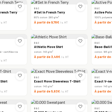
🤍
🤍
B&C
B&C
rench Terry
#Set In French Terry
Active Polo
80% coton · 280 g/m²
100% polyester 
À partir de 9,78€
À partir de
/ u. HT
/ u. HT
🤍
🤍
B&C
B&C
Athletic Move Shirt
Base-Ball/k
 - certifiée rcs
coton · 145 g/m²
coton · 185 g/
À partir de 3,48€
À partir de
/ u. HT
/ u. HT
🤍
🤍
B&C
B&C
Shirt
Exact Move Sleeveless T-Shirt
Exact V-ne
coton · 145 g/m²
coton · 145 g/
À partir de 5,63€
À partir de
/ u. HT
/ u. HT
🤍
🤍
B&C
B&C