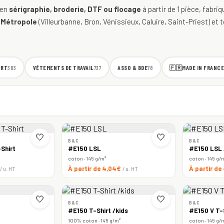
 en
sérigraphie, broderie, DTF ou flocage
à partir de 1 pièce, fabri
 Métropole
(Villeurbanne, Bron, Vénissieux, Caluire, Saint-Priest) et t
ORT
VÊTEMENTS DE TRAVAIL
ASSO & BDE
🇫🇷
MADE IN FRANCE
383
737
78
🤍
🤍
B&C
B&C
Shirt
#E150 LSL
#E150 LSL
coton · 145 g/m²
coton · 145 g/
À partir de 4,04€
À partir d
/ u. HT
/ u. HT
🤍
🤍
B&C
B&C
#E150 T-Shirt /kids
#E150 V T-
100% coton · 145 g/m²
coton · 145 g/