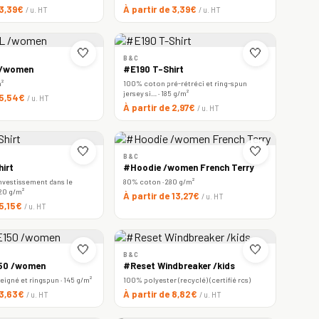
 3,39€
À partir de 3,39€
/ u. HT
/ u. HT
🤍
🤍
B&C
 /women
#E190 T-Shirt
m²
100% coton pré-rétréci et ring-spun
jersey si… · 185 g/m²
 5,54€
/ u. HT
À partir de 2,97€
/ u. HT
🤍
🤍
B&C
irt
#Hoodie /women French Terry
nvestissement dans le
80% coton · 280 g/m²
220 g/m²
À partir de 13,27€
/ u. HT
 5,15€
/ u. HT
🤍
🤍
B&C
150 /women
#Reset Windbreaker /kids
igné et ringspun · 145 g/m²
100% polyester (recyclé) (certifié rcs)
 3,63€
À partir de 8,82€
/ u. HT
/ u. HT