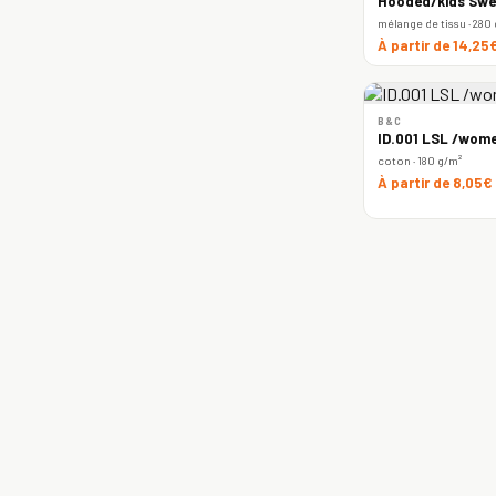
Hooded/kids Swe
mélange de tissu · 280
À partir de 14,25
B&C
ID.001 LSL /wome
coton · 180 g/m²
À partir de 8,05€