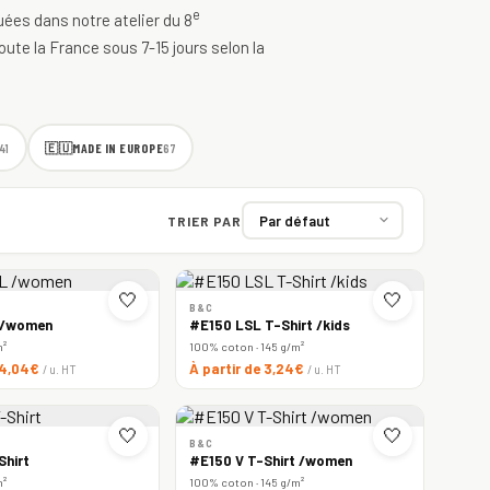
e
quées dans notre atelier du 8
oute la France sous 7-15 jours selon la
🇪🇺
MADE IN EUROPE
41
67
TRIER PAR
🤍
🤍
B&C
 /women
#E150 LSL T-Shirt /kids
m²
100% coton · 145 g/m²
e 4,04€
À partir de 3,24€
/ u. HT
/ u. HT
🤍
🤍
B&C
Shirt
#E150 V T-Shirt /women
m²
100% coton · 145 g/m²