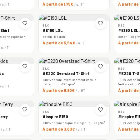
À partir de 1,75€
À partir de
/ u. HT
/ u. HT
🤍
🤍
B&C
B&C
Shirt
#E190 LSL
#E190 LSL
i et ringspun ash:
coton · 185 g/m²
coton · 185 g/
À partir de 5,54€
À partir de
/ u. HT
/ u. HT
🤍
🤍
B&C
B&C
ds
#E220 Oversized T-Shirt
#E220 T-Sh
100% coton (investissement dans le
100% coton (i
better cot… · 220 g/m²
better cot… · 
/ u. HT
À partir de 6,90€
À partir de
/ u. HT
🤍
🤍
B&C
B&C
erry
#inspire E150
#inspire E
100% coton (peigné et ringspun · 145 g/m²
100% coton (pe
€
À partir de 3,63€
À partir de
/ u. HT
/ u. HT