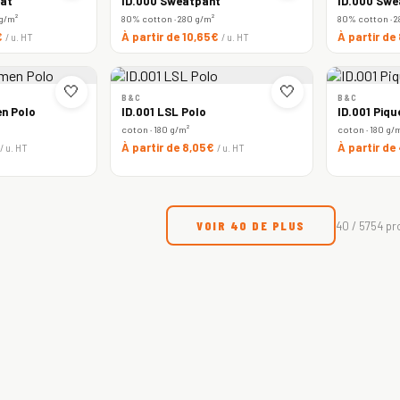
at
ID.000 Sweatpant
ID.000 Swe
 g/m²
80% cotton · 280 g/m²
80% cotton · 2
€
À partir de 10,65€
À partir de
/ u. HT
/ u. HT
🤍
🤍
B&C
B&C
n Polo
ID.001 LSL Polo
ID.001 Piqu
coton · 180 g/m²
coton · 180 g/
À partir de 8,05€
À partir de
/ u. HT
/ u. HT
VOIR 40 DE PLUS
40 / 5754 pr