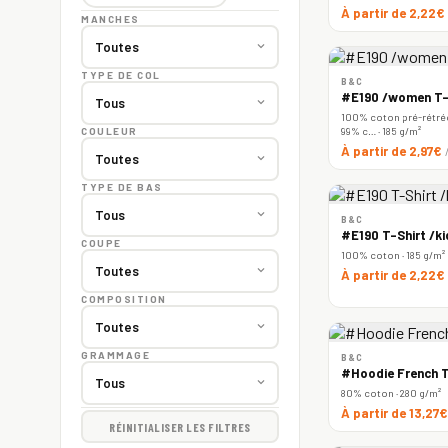
À partir de 2,22€
MANCHES
TYPE DE COL
B&C
#E190 /women T-
100% coton pré-rétréc
99% c… · 185 g/m²
COULEUR
À partir de 2,97€
TYPE DE BAS
B&C
#E190 T-Shirt /ki
COUPE
100% coton · 185 g/m²
À partir de 2,22€
COMPOSITION
GRAMMAGE
B&C
#Hoodie French T
80% coton · 280 g/m²
À partir de 13,27
RÉINITIALISER LES FILTRES