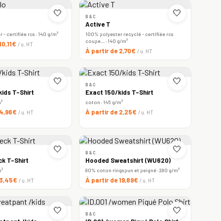
🤍
🤍
B&C
Active T
- certifiée rcs · 140 g/m²
100% polyester recyclé - certifiée rcs
coupe… · 140 g/m²
 10,11€
/ u. HT
À partir de 2,70€
/ u. HT
🤍
🤍
B&C
ids T-Shirt
Exact 150/kids T-Shirt
m²
coton · 145 g/m²
 4,96€
À partir de 2,25€
/ u. HT
/ u. HT
🤍
🤍
B&C
ck T-Shirt
Hooded Sweatshirt (WU620)
m²
80% coton ringspun et peigné · 280 g/m²
 3,45€
À partir de 19,89€
/ u. HT
/ u. HT
🤍
🤍
B&C