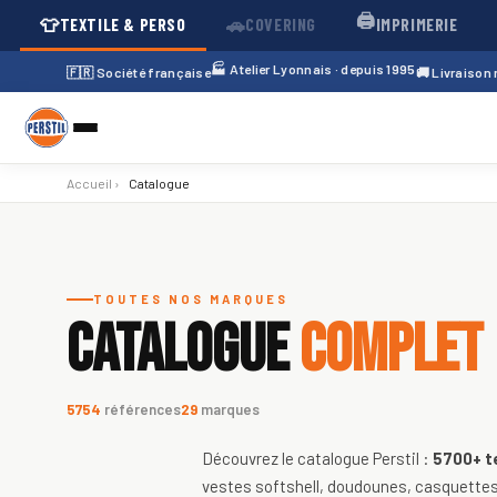
🖨️
👕
🚗
TEXTILE & PERSO
COVERING
IMPRIMERIE
🏭 Atelier Lyonnais · depuis 1995
🇫🇷 Société française
🚚 Livraison
Accueil
›
Catalogue
Catalogue de textiles personnali
TOUTES NOS MARQUES
CATALOGUE
COMPLET
5754
références
29
marques
Découvrez le catalogue Perstil :
5700+
t
vestes softshell, doudounes, casquettes,