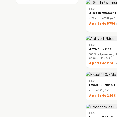
B&C
#Set In /women F
80% coton · 280 g/m²
À partir de 9,78€
B&C
Active T /kids
100% polyester recyclé
conçu… · 140 g/m²
À partir de 2,31€
B&C
Exact 190/kids T-
coton · 185 g/m²
À partir de 2,98€
B&C