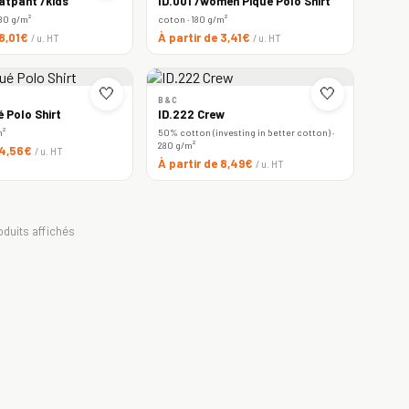
atpant /kids
ID.001 /women Piqué Polo Shirt
80 g/m²
coton · 180 g/m²
 8,01€
À partir de 3,41€
/ u. HT
/ u. HT
🤍
🤍
B&C
é Polo Shirt
ID.222 Crew
m²
50% cotton (investing in better cotton) ·
280 g/m²
 4,56€
/ u. HT
À partir de 8,49€
/ u. HT
oduits affichés