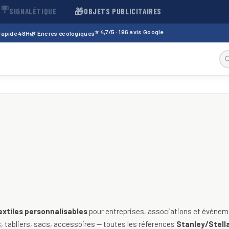
🪧
🎁
SIGNALÉTIQUE
OBJETS PUBLICITAIRES
⭐ 4,7/5 · 196 avis Google
 rapide 48H
🌿 Encres écologiques
sables — t-shirts, polos, sweats
extiles personnalisables
pour entreprises, associations et événeme
 tabliers, sacs, accessoires — toutes les références
Stanley/Stella