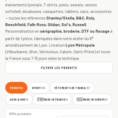
événements lyonnais. T-shirts, polos, sweats, vestes
softshell, doudounes, casquettes, tabliers, sacs, accessoires
— toutes les références
Stanley/Stella, B&C, Roly,
Beechfield, Falk-Ross, Gildan, Sol's, Russell
.
Personnalisation en
sérigraphie, broderie, DTF ou flocage
à
e
partir de 1 pièce, fabriquées dans notre atelier du 8
arrondissement de Lyon. Livraison
Lyon Métropole
(Villeurbanne, Bron, Vénissieux, Caluire, Saint-Priest) et toute
la France sous 7-15 jours selon la technique.
FILTRER LES PRODUITS
TOUS
SPORT
VÊTEMENTS DE TRAVAIL
5754
383
737
ASSO & BDE
🇫🇷
MADE IN FRANCE
🇪🇺
MADE IN EUROPE
78
41
67
5754 produits