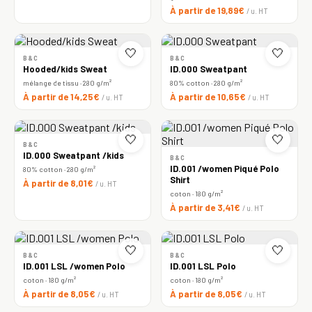
À partir de 19,89€
/ u. HT
🤍
🤍
B&C
B&C
Hooded/kids Sweat
ID.000 Sweatpant
mélange de tissu · 280 g/m²
80% cotton · 280 g/m²
À partir de 14,25€
À partir de 10,65€
/ u. HT
/ u. HT
🤍
🤍
B&C
ID.000 Sweatpant /kids
B&C
ID.001 /women Piqué Polo
80% cotton · 280 g/m²
Shirt
À partir de 8,01€
/ u. HT
coton · 180 g/m²
À partir de 3,41€
/ u. HT
🤍
🤍
B&C
B&C
ID.001 LSL /women Polo
ID.001 LSL Polo
coton · 180 g/m²
coton · 180 g/m²
À partir de 8,05€
À partir de 8,05€
/ u. HT
/ u. HT