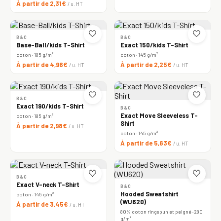
À partir de 2,31€
/ u. HT
🤍
🤍
B&C
B&C
Base-Ball/kids T-Shirt
Exact 150/kids T-Shirt
coton · 185 g/m²
coton · 145 g/m²
À partir de 4,96€
À partir de 2,25€
/ u. HT
/ u. HT
🤍
🤍
B&C
Exact 190/kids T-Shirt
B&C
Exact Move Sleeveless T-
coton · 185 g/m²
Shirt
À partir de 2,98€
/ u. HT
coton · 145 g/m²
À partir de 5,63€
/ u. HT
🤍
🤍
B&C
Exact V-neck T-Shirt
B&C
Hooded Sweatshirt
coton · 145 g/m²
(WU620)
À partir de 3,45€
/ u. HT
80% coton ringspun et peigné · 280
g/m²