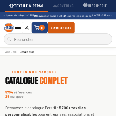
🖨️
👕
🚗
TEXTILE & PERSO
COVERING
IMPRIMERIE
er Lyonnais · depuis 1995
⭐ 4,7/5 · 196 avis Goog
🚚 Livraison rapide 48H
🌿 Encres écologiques
0
DEVIS EXPRESS
Accueil
›
Catalogue
Catalogue de textiles personnali
TOUTES NOS MARQUES
CATALOGUE
COMPLET
5754
références
29
marques
Découvrez le catalogue Perstil :
5700+
textiles
personnalisables
pour entreprises, associations et