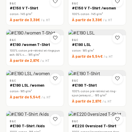
🤍
🤍
B&C
B&C
#E150 V T-Shirt
#E150 V T-Shirt /women
coton · 145 g/m²
100% coton · 145 g/m²
À partir de 3,39€
À partir de 3,39€
/ u. HT
/ u. HT
🤍
🤍
B&C
B&C
#E190 /women T-Shirt
#E190 LSL
100% coton pré-rétréci et ringspun
coton · 185 g/m²
ash: 99% c… · 185 g/m²
À partir de 5,54€
/ u. HT
À partir de 2,97€
/ u. HT
🤍
🤍
B&C
B&C
#E190 LSL /women
#E190 T-Shirt
coton · 185 g/m²
100% coton pré-rétréci et ring-
spun jersey si… · 185 g/m²
À partir de 5,54€
/ u. HT
À partir de 2,97€
/ u. HT
🤍
🤍
B&C
B&C
#E190 T-Shirt /kids
#E220 Oversized T-Shirt
100% coton · 185 g/m²
100% coton (investissement dans