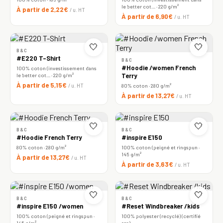
le better cot… · 220 g/m²
À partir de 2,22€
/ u. HT
À partir de 6,90€
/ u. HT
🤍
🤍
B&C
#E220 T-Shirt
B&C
#Hoodie /women French
100% coton (investissement dans
le better cot… · 220 g/m²
Terry
À partir de 5,15€
/ u. HT
80% coton · 280 g/m²
À partir de 13,27€
/ u. HT
🤍
🤍
B&C
B&C
#Hoodie French Terry
#inspire E150
80% coton · 280 g/m²
100% coton (peigné et ringspun ·
145 g/m²
À partir de 13,27€
/ u. HT
À partir de 3,63€
/ u. HT
🤍
🤍
B&C
B&C
#inspire E150 /women
#Reset Windbreaker /kids
100% coton (peigné et ringspun ·
100% polyester (recyclé) (certifié
145 g/m²
rcs)