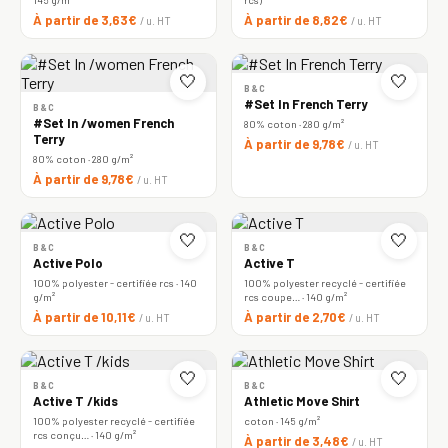
À partir de 3,63€
À partir de 8,82€
/ u. HT
/ u. HT
🤍
🤍
B&C
#Set In French Terry
B&C
#Set In /women French
80% coton · 280 g/m²
Terry
À partir de 9,78€
/ u. HT
80% coton · 280 g/m²
À partir de 9,78€
/ u. HT
🤍
🤍
B&C
B&C
Active Polo
Active T
100% polyester - certifiée rcs · 140
100% polyester recyclé - certifiée
g/m²
rcs coupe… · 140 g/m²
À partir de 10,11€
À partir de 2,70€
/ u. HT
/ u. HT
🤍
🤍
B&C
B&C
Active T /kids
Athletic Move Shirt
100% polyester recyclé - certifiée
coton · 145 g/m²
rcs conçu… · 140 g/m²
À partir de 3,48€
/ u. HT