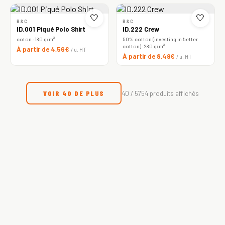
🤍
🤍
B&C
B&C
ID.001 Piqué Polo Shirt
ID.222 Crew
coton · 180 g/m²
50% cotton (investing in better
cotton) · 280 g/m²
À partir de 4,56€
/ u. HT
À partir de 8,49€
/ u. HT
VOIR 40 DE PLUS
40 / 5754 produits affichés