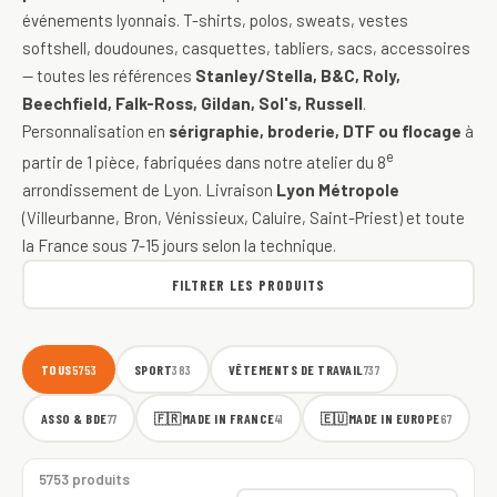
événements lyonnais. T-shirts, polos, sweats, vestes
softshell, doudounes, casquettes, tabliers, sacs, accessoires
— toutes les références
Stanley/Stella, B&C, Roly,
Beechfield, Falk-Ross, Gildan, Sol's, Russell
.
Personnalisation en
sérigraphie, broderie, DTF ou flocage
à
e
partir de 1 pièce, fabriquées dans notre atelier du 8
arrondissement de Lyon. Livraison
Lyon Métropole
(Villeurbanne, Bron, Vénissieux, Caluire, Saint-Priest) et toute
la France sous 7-15 jours selon la technique.
FILTRER LES PRODUITS
TOUS
SPORT
VÊTEMENTS DE TRAVAIL
5753
383
737
ASSO & BDE
🇫🇷
MADE IN FRANCE
🇪🇺
MADE IN EUROPE
77
41
67
5753 produits