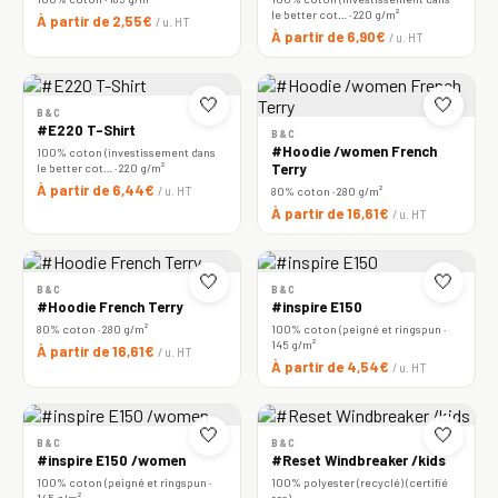
le better cot… · 220 g/m²
À partir de 2,55€
/ u. HT
À partir de 6,90€
/ u. HT
🤍
🤍
B&C
#E220 T-Shirt
B&C
#Hoodie /women French
100% coton (investissement dans
le better cot… · 220 g/m²
Terry
À partir de 6,44€
/ u. HT
80% coton · 280 g/m²
À partir de 16,61€
/ u. HT
🤍
🤍
B&C
B&C
#Hoodie French Terry
#inspire E150
80% coton · 280 g/m²
100% coton (peigné et ringspun ·
145 g/m²
À partir de 16,61€
/ u. HT
À partir de 4,54€
/ u. HT
🤍
🤍
B&C
B&C
#inspire E150 /women
#Reset Windbreaker /kids
100% coton (peigné et ringspun ·
100% polyester (recyclé) (certifié
145 g/m²
rcs)