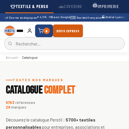
🖨️
👕
🚗
TEXTILE & PERSO
COVERING
IMPRIMERIE
⭐ 4,7/5 · 196 avis Google
🏭 Atelier Lyonnais · d
H
🌿 Encres écologiques
🇫🇷 Société française
0
DEVIS EXPRESS
Accueil
›
Catalogue
Catalogue de textiles personnali
TOUTES NOS MARQUES
CATALOGUE
COMPLET
5753
références
29
marques
Découvrez le catalogue Perstil :
5700+
textiles
personnalisables
pour entreprises, associations et