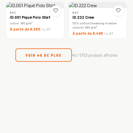
🤍
🤍
B&C
B&C
ID.001 Piqué Polo Shirt
ID.222 Crew
coton · 180 g/m²
50% cotton (investing in better
cotton) · 280 g/m²
À partir de 6,38€
/ u. HT
À partir de 8,49€
/ u. HT
VOIR 40 DE PLUS
40 / 5753 produits affichés