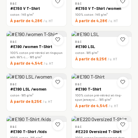
🤍
🤍
B&C
B&C
#E150 V T-Shirt
#E150 V T-Shirt /women
coton · 145 g/m²
100% coton · 145 g/m²
À partir de 4,28€
À partir de 4,28€
/ u. HT
/ u. HT
🤍
🤍
B&C
B&C
#E190 /women T-Shirt
#E190 LSL
100% coton pré-rétréci et ringspun
coton · 185 g/m²
ash: 99% c… · 185 g/m²
À partir de 9,25€
/ u. HT
À partir de 4,54€
/ u. HT
🤍
🤍
B&C
B&C
#E190 LSL /women
#E190 T-Shirt
coton · 185 g/m²
100% coton pré-rétréci et ring-
spun jersey si… · 185 g/m²
À partir de 9,25€
/ u. HT
À partir de 4,54€
/ u. HT
🤍
🤍
B&C
B&C
#E190 T-Shirt /kids
#E220 Oversized T-Shirt
100% coton · 185 g/m²
100% coton (investissement dans