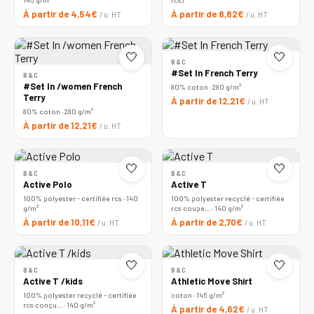
À partir de 4,54€
À partir de 8,82€
/ u. HT
/ u. HT
🤍
🤍
B&C
#Set In French Terry
B&C
#Set In /women French
80% coton · 280 g/m²
Terry
À partir de 12,21€
/ u. HT
80% coton · 280 g/m²
À partir de 12,21€
/ u. HT
🤍
🤍
B&C
B&C
Active Polo
Active T
100% polyester - certifiée rcs · 140
100% polyester recyclé - certifiée
g/m²
rcs coupe… · 140 g/m²
À partir de 10,11€
À partir de 2,70€
/ u. HT
/ u. HT
🤍
🤍
B&C
B&C
Active T /kids
Athletic Move Shirt
100% polyester recyclé - certifiée
coton · 145 g/m²
rcs conçu… · 140 g/m²
À partir de 4,62€
/ u. HT