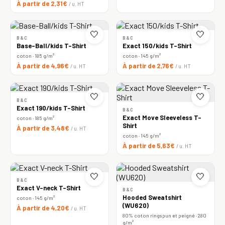
À partir de 2,31€
/ u. HT
🤍
🤍
B&C
B&C
Base-Ball/kids T-Shirt
Exact 150/kids T-Shirt
coton · 185 g/m²
coton · 145 g/m²
À partir de 4,96€
À partir de 2,76€
/ u. HT
/ u. HT
🤍
🤍
B&C
Exact 190/kids T-Shirt
B&C
Exact Move Sleeveless T-
coton · 185 g/m²
Shirt
À partir de 3,48€
/ u. HT
coton · 145 g/m²
À partir de 5,63€
/ u. HT
🤍
🤍
B&C
Exact V-neck T-Shirt
B&C
Hooded Sweatshirt
coton · 145 g/m²
(WU620)
À partir de 4,20€
/ u. HT
80% coton ringspun et peigné · 280
g/m²