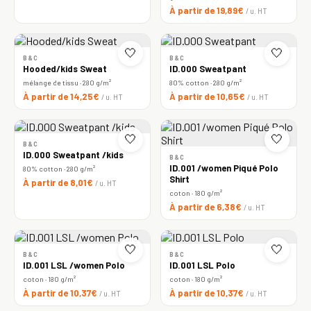
À partir de 19,89€
/ u. HT
🤍
🤍
B&C
B&C
Hooded/kids Sweat
ID.000 Sweatpant
mélange de tissu · 280 g/m²
80% cotton · 280 g/m²
À partir de 14,25€
À partir de 10,65€
/ u. HT
/ u. HT
🤍
🤍
B&C
ID.000 Sweatpant /kids
B&C
ID.001 /women Piqué Polo
80% cotton · 280 g/m²
Shirt
À partir de 8,01€
/ u. HT
coton · 180 g/m²
À partir de 6,38€
/ u. HT
🤍
🤍
B&C
B&C
ID.001 LSL /women Polo
ID.001 LSL Polo
coton · 180 g/m²
coton · 180 g/m²
À partir de 10,37€
À partir de 10,37€
/ u. HT
/ u. HT