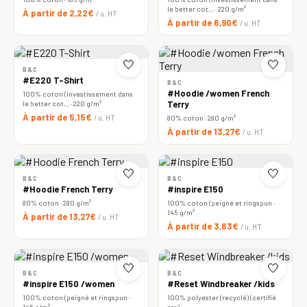
le better cot… · 220 g/m²
À partir de 2,22€
/ u. HT
À partir de 6,90€
/ u. HT
🤍
🤍
B&C
#E220 T-Shirt
B&C
#Hoodie /women French
100% coton (investissement dans
le better cot… · 220 g/m²
Terry
À partir de 5,15€
/ u. HT
80% coton · 280 g/m²
À partir de 13,27€
/ u. HT
🤍
🤍
B&C
B&C
#Hoodie French Terry
#inspire E150
80% coton · 280 g/m²
100% coton (peigné et ringspun ·
145 g/m²
À partir de 13,27€
/ u. HT
À partir de 3,63€
/ u. HT
🤍
🤍
B&C
B&C
#inspire E150 /women
#Reset Windbreaker /kids
100% coton (peigné et ringspun ·
100% polyester (recyclé) (certifié
145 g/m²
rcs)