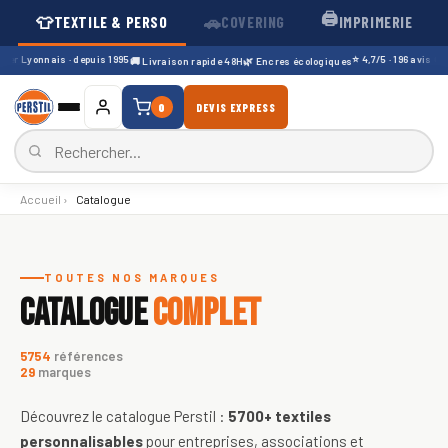
🖨️
👕
🚗
TEXTILE & PERSO
COVERING
IMPRIMERIE
er Lyonnais · depuis 1995
⭐ 4,7/5 · 196 avis Googl
🚚 Livraison rapide 48H
🌿 Encres écologiques
0
DEVIS EXPRESS
Accueil
›
Catalogue
Catalogue de textiles personnali
TOUTES NOS MARQUES
CATALOGUE
COMPLET
5754
références
29
marques
Découvrez le catalogue Perstil :
5700+
textiles
personnalisables
pour entreprises, associations et