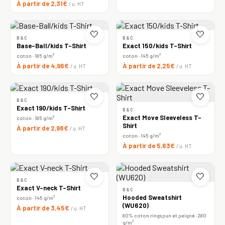
À partir de 2,31€
/ u. HT
🤍
🤍
B&C
B&C
Base-Ball/kids T-Shirt
Exact 150/kids T-Shirt
coton · 185 g/m²
coton · 145 g/m²
À partir de 4,96€
À partir de 2,25€
/ u. HT
/ u. HT
🤍
🤍
B&C
Exact 190/kids T-Shirt
B&C
Exact Move Sleeveless T-
coton · 185 g/m²
Shirt
À partir de 2,98€
/ u. HT
coton · 145 g/m²
À partir de 5,63€
/ u. HT
🤍
🤍
B&C
Exact V-neck T-Shirt
B&C
Hooded Sweatshirt
coton · 145 g/m²
(WU620)
À partir de 3,45€
/ u. HT
80% coton ringspun et peigné · 280
g/m²