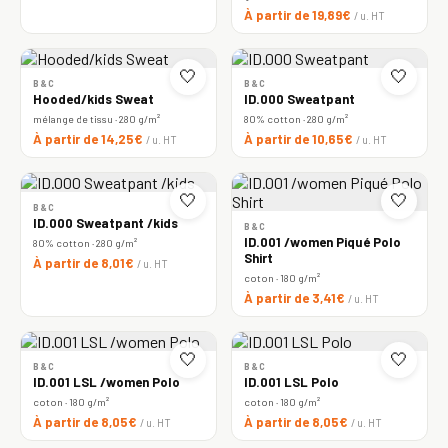
À partir de 19,89€
/ u. HT
🤍
🤍
B&C
B&C
Hooded/kids Sweat
ID.000 Sweatpant
mélange de tissu · 280 g/m²
80% cotton · 280 g/m²
À partir de 14,25€
À partir de 10,65€
/ u. HT
/ u. HT
🤍
🤍
B&C
ID.000 Sweatpant /kids
B&C
ID.001 /women Piqué Polo
80% cotton · 280 g/m²
Shirt
À partir de 8,01€
/ u. HT
coton · 180 g/m²
À partir de 3,41€
/ u. HT
🤍
🤍
B&C
B&C
ID.001 LSL /women Polo
ID.001 LSL Polo
coton · 180 g/m²
coton · 180 g/m²
À partir de 8,05€
À partir de 8,05€
/ u. HT
/ u. HT