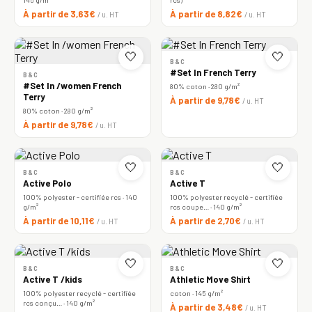
À partir de 3,63€
À partir de 8,82€
/ u. HT
/ u. HT
🤍
🤍
B&C
#Set In French Terry
B&C
#Set In /women French
80% coton · 280 g/m²
Terry
À partir de 9,78€
/ u. HT
80% coton · 280 g/m²
À partir de 9,78€
/ u. HT
🤍
🤍
B&C
B&C
Active Polo
Active T
100% polyester - certifiée rcs · 140
100% polyester recyclé - certifiée
g/m²
rcs coupe… · 140 g/m²
À partir de 10,11€
À partir de 2,70€
/ u. HT
/ u. HT
🤍
🤍
B&C
B&C
Active T /kids
Athletic Move Shirt
100% polyester recyclé - certifiée
coton · 145 g/m²
rcs conçu… · 140 g/m²
À partir de 3,48€
/ u. HT