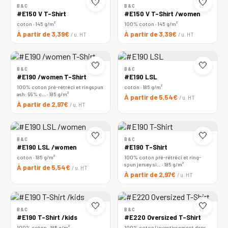
🤍
🤍
B&C
B&C
#E150 V T-Shirt
#E150 V T-Shirt /women
coton · 145 g/m²
100% coton · 145 g/m²
À partir de 3,39€
À partir de 3,39€
/ u. HT
/ u. HT
🤍
🤍
B&C
B&C
#E190 /women T-Shirt
#E190 LSL
100% coton pré-rétréci et ringspun
coton · 185 g/m²
ash: 99% c… · 185 g/m²
À partir de 5,54€
/ u. HT
À partir de 2,97€
/ u. HT
🤍
🤍
B&C
B&C
#E190 LSL /women
#E190 T-Shirt
coton · 185 g/m²
100% coton pré-rétréci et ring-
spun jersey si… · 185 g/m²
À partir de 5,54€
/ u. HT
À partir de 2,97€
/ u. HT
🤍
🤍
B&C
B&C
#E190 T-Shirt /kids
#E220 Oversized T-Shirt
100% coton · 185 g/m²
100% coton (investissement dans