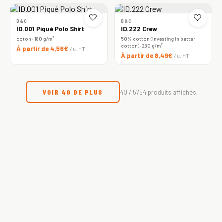
🤍
🤍
B&C
B&C
ID.001 Piqué Polo Shirt
ID.222 Crew
coton · 180 g/m²
50% cotton (investing in better
cotton) · 280 g/m²
À partir de 4,56€
/ u. HT
À partir de 8,49€
/ u. HT
VOIR 40 DE PLUS
40 / 5754 produits affichés