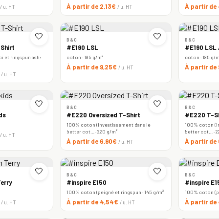
À partir de 2,13€
À partir de
/ u. HT
/ u. HT
🤍
🤍
B&C
B&C
Shirt
#E190 LSL
#E190 LSL
i et ringspun ash:
coton · 185 g/m²
coton · 185 g/
À partir de 9,25€
À partir de
/ u. HT
€
/ u. HT
🤍
🤍
B&C
B&C
ds
#E220 Oversized T-Shirt
#E220 T-Sh
100% coton (investissement dans le
100% coton (i
better cot… · 220 g/m²
better cot… · 
/ u. HT
À partir de 6,90€
À partir d
/ u. HT
🤍
🤍
B&C
B&C
erry
#inspire E150
#inspire E
100% coton (peigné et ringspun · 145 g/m²
100% coton (pe
€
À partir de 4,54€
À partir d
/ u. HT
/ u. HT