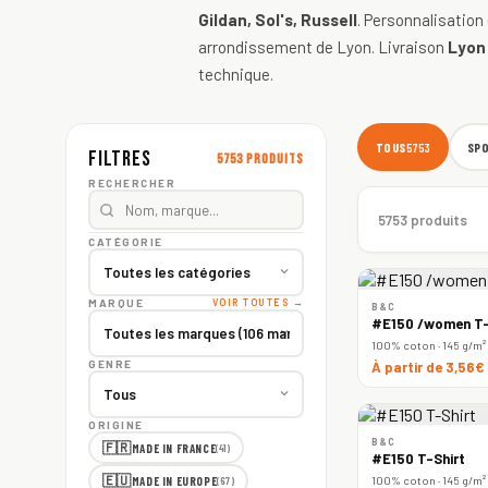
Gildan, Sol's, Russell
. Personnalisation
arrondissement de Lyon. Livraison
Lyon
technique.
TOUS
SP
5753
Filtres
5753 produits
RECHERCHER
5753 produits
CATÉGORIE
MARQUE
VOIR TOUTES →
B&C
#E150 /women T-
100% coton · 145 g/m²
GENRE
À partir de 3,56€
ORIGINE
B&C
🇫🇷
MADE IN FRANCE
(41)
#E150 T-Shirt
🇪🇺
100% coton · 145 g/m²
MADE IN EUROPE
(67)