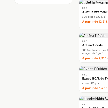
B&C
#Set In /women F
80% coton · 280 g/m²
À partir de 12,21
B&C
Active T /kids
100% polyester recyclé
conçu… · 140 g/m²
À partir de 2,31€
B&C
Exact 190/kids T-
coton · 185 g/m²
À partir de 3,48
B&C