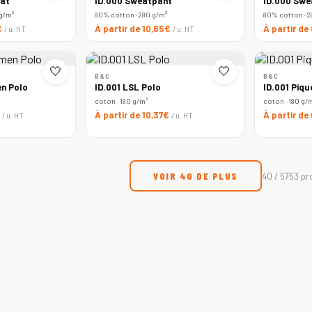
at
ID.000 Sweatpant
ID.000 Swe
 g/m²
80% cotton · 280 g/m²
80% cotton · 2
€
À partir de 10,65€
À partir de
/ u. HT
/ u. HT
🤍
🤍
B&C
B&C
n Polo
ID.001 LSL Polo
ID.001 Piqu
coton · 180 g/m²
coton · 180 g/
€
À partir de 10,37€
À partir de
/ u. HT
/ u. HT
VOIR 40 DE PLUS
40 / 5753 pr