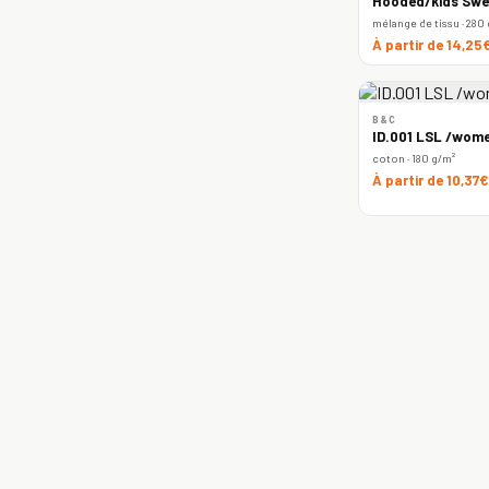
Hooded/kids Swe
mélange de tissu · 280
À partir de 14,25
B&C
ID.001 LSL /wome
coton · 180 g/m²
À partir de 10,37