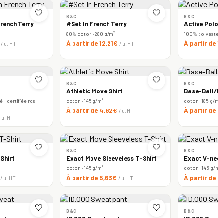
🤍
🤍
B&C
B&C
rench Terry
#Set In French Terry
Active Polo
80% coton · 280 g/m²
100% polyester 
€
À partir de 12,21€
À partir de
/ u. HT
/ u. HT
🤍
🤍
B&C
B&C
Athletic Move Shirt
Base-Ball/k
 - certifiée rcs
coton · 145 g/m²
coton · 185 g/
À partir de 4,62€
À partir de
/ u. HT
/ u. HT
🤍
🤍
B&C
B&C
Shirt
Exact Move Sleeveless T-Shirt
Exact V-ne
coton · 145 g/m²
coton · 145 g/
€
À partir de 5,63€
À partir de
/ u. HT
/ u. HT
🤍
🤍
B&C
B&C