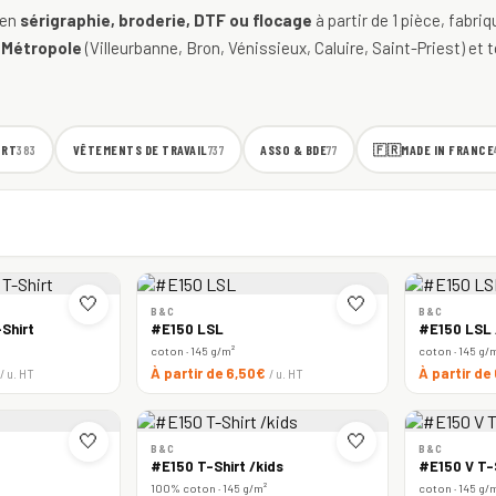
 en
sérigraphie, broderie, DTF ou flocage
à partir de 1 pièce, fabri
 Métropole
(Villeurbanne, Bron, Vénissieux, Caluire, Saint-Priest) et t
ORT
VÊTEMENTS DE TRAVAIL
ASSO & BDE
🇫🇷
MADE IN FRANCE
383
737
77
🤍
🤍
B&C
B&C
Shirt
#E150 LSL
#E150 LSL
coton · 145 g/m²
coton · 145 g/
À partir de 6,50€
À partir de
/ u. HT
/ u. HT
🤍
🤍
B&C
B&C
#E150 T-Shirt /kids
#E150 V T-
100% coton · 145 g/m²
coton · 145 g/