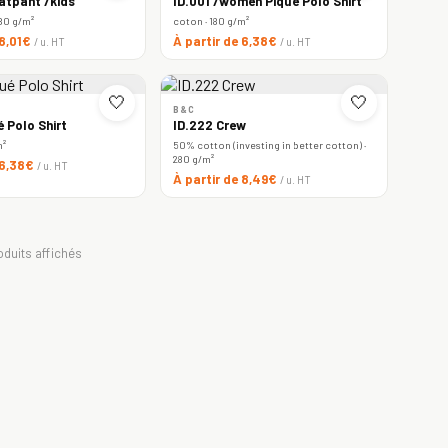
atpant /kids
ID.001 /women Piqué Polo Shirt
80 g/m²
coton · 180 g/m²
 8,01€
À partir de 6,38€
/ u. HT
/ u. HT
🤍
🤍
B&C
é Polo Shirt
ID.222 Crew
m²
50% cotton (investing in better cotton) ·
280 g/m²
 6,38€
/ u. HT
À partir de 8,49€
/ u. HT
oduits affichés