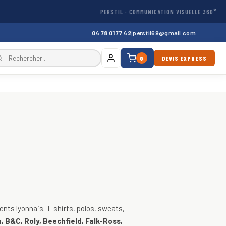
PERSTIL · COMMUNICATION VISUELLE 360°
04 78 01 77 42
|
perstil69@gmail.com
0
DEVIS EXPRESS
, vestes
nts lyonnais. T-shirts, polos, sweats,
, B&C, Roly, Beechfield, Falk-Ross,