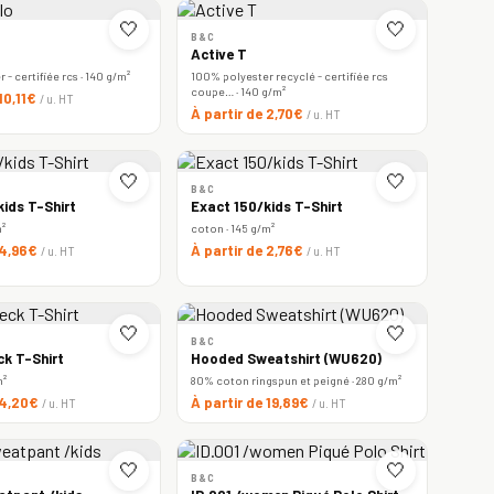
🤍
🤍
B&C
Active T
- certifiée rcs · 140 g/m²
100% polyester recyclé - certifiée rcs
coupe… · 140 g/m²
 10,11€
/ u. HT
À partir de 2,70€
/ u. HT
🤍
🤍
B&C
ids T-Shirt
Exact 150/kids T-Shirt
m²
coton · 145 g/m²
 4,96€
À partir de 2,76€
/ u. HT
/ u. HT
🤍
🤍
B&C
ck T-Shirt
Hooded Sweatshirt (WU620)
m²
80% coton ringspun et peigné · 280 g/m²
 4,20€
À partir de 19,89€
/ u. HT
/ u. HT
🤍
🤍
B&C