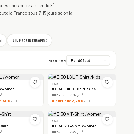
e
quées dans notre atelier du 8
oute la France sous 7-15 jours selon la
🇪🇺
MADE IN EUROPE
41
67
TRIER PAR
🤍
🤍
B&C
 /women
#E150 LSL T-Shirt /kids
m²
100% coton · 145 g/m²
 6,50€
À partir de 3,24€
/ u. HT
/ u. HT
🤍
🤍
B&C
Shirt
#E150 V T-Shirt /women
m²
100% coton · 145 g/m²