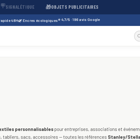
🪧
🎁
SIGNALÉTIQUE
OBJETS PUBLICITAIRES
⭐ 4,7/5 · 196 avis Google
 rapide 48H
🌿 Encres écologiques
sables — t-shirts, polos, sweats
extiles personnalisables
pour entreprises, associations et événeme
 tabliers, sacs, accessoires — toutes les références
Stanley/Stella