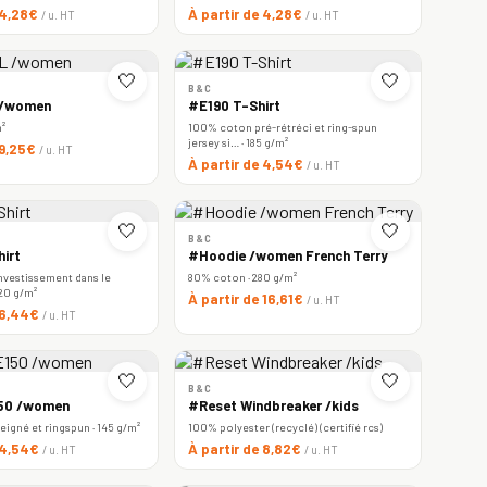
 4,28€
À partir de 4,28€
/ u. HT
/ u. HT
🤍
🤍
B&C
 /women
#E190 T-Shirt
m²
100% coton pré-rétréci et ring-spun
jersey si… · 185 g/m²
 9,25€
/ u. HT
À partir de 4,54€
/ u. HT
🤍
🤍
B&C
irt
#Hoodie /women French Terry
nvestissement dans le
80% coton · 280 g/m²
220 g/m²
À partir de 16,61€
/ u. HT
e 6,44€
/ u. HT
🤍
🤍
B&C
150 /women
#Reset Windbreaker /kids
igné et ringspun · 145 g/m²
100% polyester (recyclé) (certifié rcs)
e 4,54€
À partir de 8,82€
/ u. HT
/ u. HT