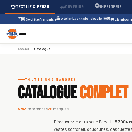
🖨️
👕
🚗
TEXTILE & PERSO
COVERING
IMPRIMERIE
🏭 Atelier Lyonnais · depuis 1995
🇫🇷 Société française
🚚 Livraison
Accueil
›
Catalogue
Catalogue de textiles personnali
TOUTES NOS MARQUES
CATALOGUE
COMPLET
5753
références
29
marques
Découvrez le catalogue Perstil :
5700+
t
vestes softshell, doudounes, casquettes,