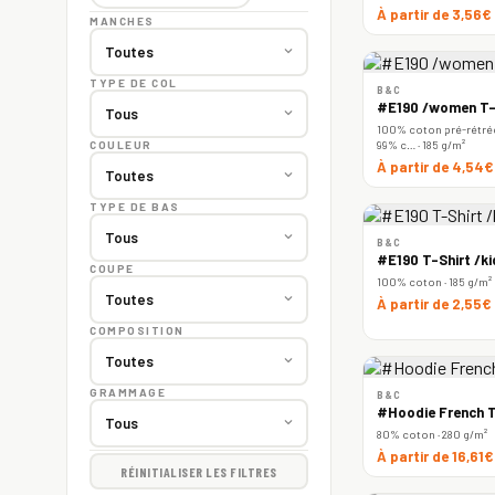
À partir de 3,56€
MANCHES
TYPE DE COL
B&C
#E190 /women T-
100% coton pré-rétréc
99% c… · 185 g/m²
COULEUR
À partir de 4,54
TYPE DE BAS
B&C
#E190 T-Shirt /ki
COUPE
100% coton · 185 g/m²
À partir de 2,55€
COMPOSITION
GRAMMAGE
B&C
#Hoodie French T
80% coton · 280 g/m²
À partir de 16,61
RÉINITIALISER LES FILTRES