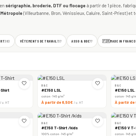
 en
sérigraphie, broderie, DTF ou flocage
à partir de 1 pièce, fabri
 Métropole
(Villeurbanne, Bron, Vénissieux, Caluire, Saint-Priest) et t
ORT
VÊTEMENTS DE TRAVAIL
ASSO & BDE
🇫🇷
MADE IN FRANCE
383
737
77
🤍
🤍
B&C
B&C
Shirt
#E150 LSL
#E150 LSL
coton · 145 g/m²
coton · 145 g/
À partir de 6,50€
À partir de
/ u. HT
/ u. HT
🤍
🤍
B&C
B&C
#E150 T-Shirt /kids
#E150 V T-
100% coton · 145 g/m²
coton · 145 g/