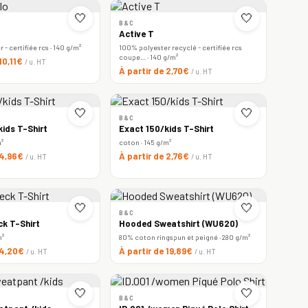
🤍
🤍
B&C
Active T
- certifiée rcs · 140 g/m²
100% polyester recyclé - certifiée rcs
coupe… · 140 g/m²
 10,11€
/ u. HT
À partir de 2,70€
/ u. HT
🤍
🤍
B&C
ids T-Shirt
Exact 150/kids T-Shirt
m²
coton · 145 g/m²
 4,96€
À partir de 2,76€
/ u. HT
/ u. HT
🤍
🤍
B&C
ck T-Shirt
Hooded Sweatshirt (WU620)
m²
80% coton ringspun et peigné · 280 g/m²
 4,20€
À partir de 19,89€
/ u. HT
/ u. HT
🤍
🤍
B&C