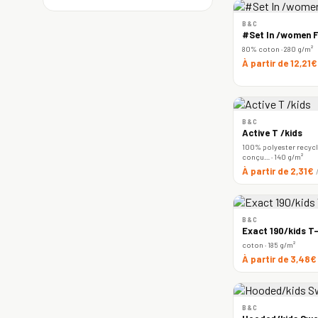
B&C
#Set In /women F
80% coton · 280 g/m²
À partir de 12,21
B&C
Active T /kids
100% polyester recyclé
conçu… · 140 g/m²
À partir de 2,31€
B&C
Exact 190/kids T-
coton · 185 g/m²
À partir de 3,48
B&C