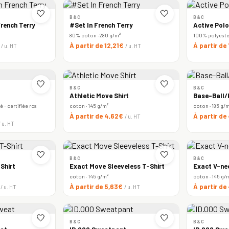
🤍
🤍
B&C
B&C
rench Terry
#Set In French Terry
Active Polo
80% coton · 280 g/m²
100% polyester 
€
À partir de 12,21€
À partir de
/ u. HT
/ u. HT
🤍
🤍
B&C
B&C
Athletic Move Shirt
Base-Ball/k
 - certifiée rcs
coton · 145 g/m²
coton · 185 g/
À partir de 4,62€
À partir de
/ u. HT
/ u. HT
🤍
🤍
B&C
B&C
Shirt
Exact Move Sleeveless T-Shirt
Exact V-ne
coton · 145 g/m²
coton · 145 g/
€
À partir de 5,63€
À partir de
/ u. HT
/ u. HT
🤍
🤍
B&C
B&C