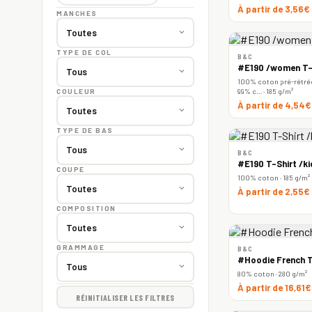
À partir de 3,56€
MANCHES
TYPE DE COL
B&C
#E190 /women T-
100% coton pré-rétréc
99% c… · 185 g/m²
COULEUR
À partir de 4,54
TYPE DE BAS
B&C
#E190 T-Shirt /ki
COUPE
100% coton · 185 g/m²
À partir de 2,55€
COMPOSITION
GRAMMAGE
B&C
#Hoodie French T
80% coton · 280 g/m²
À partir de 16,61
RÉINITIALISER LES FILTRES