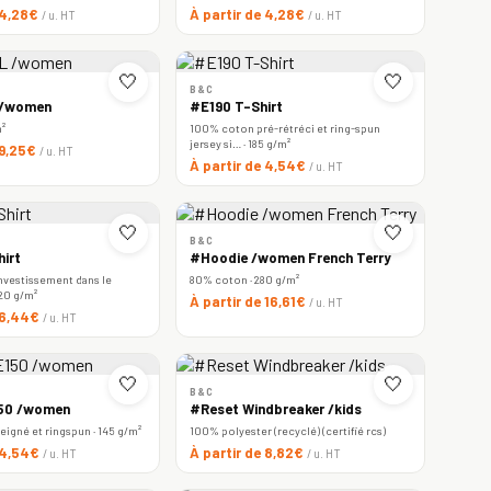
 4,28€
À partir de 4,28€
/ u. HT
/ u. HT
🤍
🤍
B&C
 /women
#E190 T-Shirt
m²
100% coton pré-rétréci et ring-spun
jersey si… · 185 g/m²
 9,25€
/ u. HT
À partir de 4,54€
/ u. HT
🤍
🤍
B&C
irt
#Hoodie /women French Terry
nvestissement dans le
80% coton · 280 g/m²
220 g/m²
À partir de 16,61€
/ u. HT
e 6,44€
/ u. HT
🤍
🤍
B&C
150 /women
#Reset Windbreaker /kids
igné et ringspun · 145 g/m²
100% polyester (recyclé) (certifié rcs)
e 4,54€
À partir de 8,82€
/ u. HT
/ u. HT