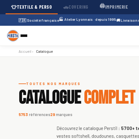
🖨️
👕
🚗
TEXTILE & PERSO
COVERING
IMPRIMERIE
🏭 Atelier Lyonnais · depuis 1995
🇫🇷 Société française
🚚 Livraison
Accueil
›
Catalogue
Catalogue de textiles personnali
TOUTES NOS MARQUES
CATALOGUE
COMPLET
5753
références
29
marques
Découvrez le catalogue Perstil :
5700+
t
vestes softshell, doudounes, casquettes,