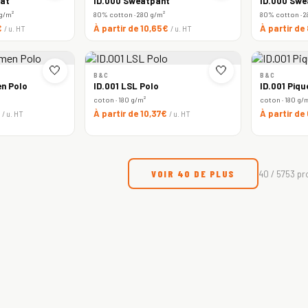
at
ID.000 Sweatpant
ID.000 Swe
 g/m²
80% cotton · 280 g/m²
80% cotton · 2
€
À partir de 10,65€
À partir de
/ u. HT
/ u. HT
🤍
🤍
B&C
B&C
n Polo
ID.001 LSL Polo
ID.001 Piqu
coton · 180 g/m²
coton · 180 g/
€
À partir de 10,37€
À partir de
/ u. HT
/ u. HT
VOIR 40 DE PLUS
40 / 5753 pr