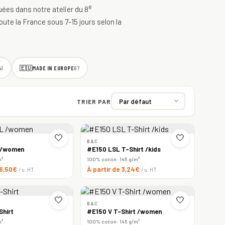
e
quées dans notre atelier du 8
oute la France sous 7-15 jours selon la
🇪🇺
MADE IN EUROPE
41
67
TRIER PAR
🤍
🤍
B&C
 /women
#E150 LSL T-Shirt /kids
m²
100% coton · 145 g/m²
 6,50€
À partir de 3,24€
/ u. HT
/ u. HT
🤍
🤍
B&C
Shirt
#E150 V T-Shirt /women
m²
100% coton · 145 g/m²