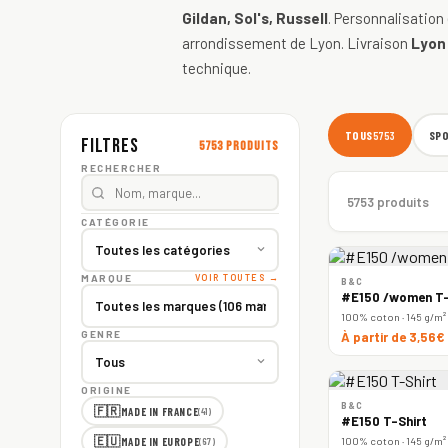
Gildan, Sol's, Russell
. Personnalisation
arrondissement de Lyon. Livraison
Lyon
technique.
TOUS
SP
5753
Filtres
5753 produits
RECHERCHER
5753 produits
CATÉGORIE
MARQUE
VOIR TOUTES →
B&C
#E150 /women T-
100% coton · 145 g/m²
GENRE
À partir de 3,56€
ORIGINE
B&C
🇫🇷
MADE IN FRANCE
(41)
#E150 T-Shirt
🇪🇺
100% coton · 145 g/m²
MADE IN EUROPE
(67)