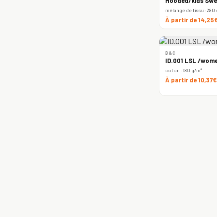
Hooded/kids Swe
mélange de tissu · 280
À partir de 14,25
B&C
ID.001 LSL /wome
coton · 180 g/m²
À partir de 10,37