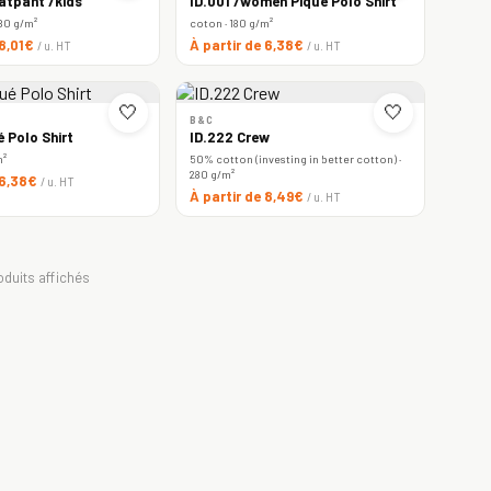
atpant /kids
ID.001 /women Piqué Polo Shirt
80 g/m²
coton · 180 g/m²
 8,01€
À partir de 6,38€
/ u. HT
/ u. HT
🤍
🤍
B&C
é Polo Shirt
ID.222 Crew
m²
50% cotton (investing in better cotton) ·
280 g/m²
 6,38€
/ u. HT
À partir de 8,49€
/ u. HT
oduits affichés