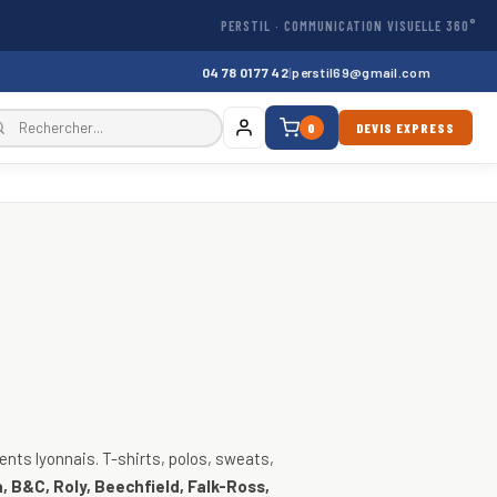
PERSTIL · COMMUNICATION VISUELLE 360°
04 78 01 77 42
|
perstil69@gmail.com
0
DEVIS EXPRESS
, vestes
nts lyonnais. T-shirts, polos, sweats,
, B&C, Roly, Beechfield, Falk-Ross,