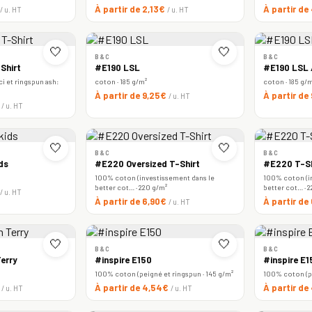
À partir de 2,13€
À partir de
/ u. HT
/ u. HT
🤍
🤍
B&C
B&C
Shirt
#E190 LSL
#E190 LSL
i et ringspun ash:
coton · 185 g/m²
coton · 185 g/
À partir de 9,25€
À partir de
/ u. HT
€
/ u. HT
🤍
🤍
B&C
B&C
ds
#E220 Oversized T-Shirt
#E220 T-Sh
100% coton (investissement dans le
100% coton (i
better cot… · 220 g/m²
better cot… · 
/ u. HT
À partir de 6,90€
À partir d
/ u. HT
🤍
🤍
B&C
B&C
erry
#inspire E150
#inspire E
100% coton (peigné et ringspun · 145 g/m²
100% coton (pe
€
À partir de 4,54€
À partir d
/ u. HT
/ u. HT