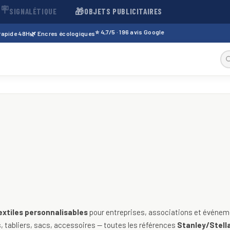
🪧
🎁
SIGNALÉTIQUE
OBJETS PUBLICITAIRES
⭐ 4,7/5 · 196 avis Google
 rapide 48H
🌿 Encres écologiques
sables — t-shirts, polos, sweats
extiles personnalisables
pour entreprises, associations et événeme
 tabliers, sacs, accessoires — toutes les références
Stanley/Stella