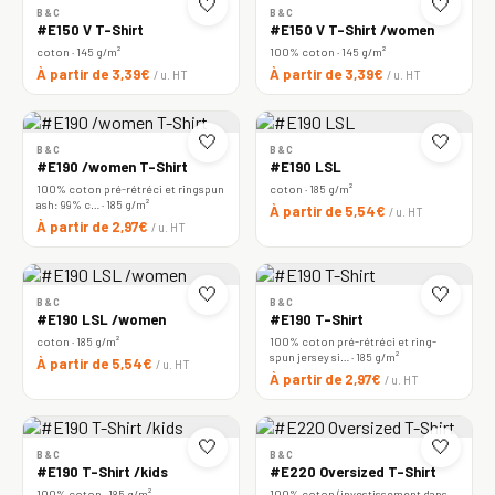
🤍
🤍
B&C
B&C
#E150 V T-Shirt
#E150 V T-Shirt /women
coton · 145 g/m²
100% coton · 145 g/m²
À partir de 3,39€
À partir de 3,39€
/ u. HT
/ u. HT
🤍
🤍
B&C
B&C
#E190 /women T-Shirt
#E190 LSL
100% coton pré-rétréci et ringspun
coton · 185 g/m²
ash: 99% c… · 185 g/m²
À partir de 5,54€
/ u. HT
À partir de 2,97€
/ u. HT
🤍
🤍
B&C
B&C
#E190 LSL /women
#E190 T-Shirt
coton · 185 g/m²
100% coton pré-rétréci et ring-
spun jersey si… · 185 g/m²
À partir de 5,54€
/ u. HT
À partir de 2,97€
/ u. HT
🤍
🤍
B&C
B&C
#E190 T-Shirt /kids
#E220 Oversized T-Shirt
100% coton · 185 g/m²
100% coton (investissement dans