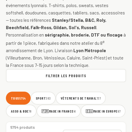
événements lyonnais. T-shirts, polos, sweats, vestes
softshell, doudounes, casquettes, tabliers, sacs, accessoires
— toutes les références
Stanley/Stella, B&C, Roly,
Beechfield, Falk-Ross, Gildan, Sol's, Russell
.
Personnalisation en
sérigraphie, broderie, DTF ou flocage
à
e
partir de 1 pièce, fabriquées dans notre atelier du 8
arrondissement de Lyon. Livraison
Lyon Métropole
(Villeurbanne, Bron, Vénissieux, Caluire, Saint-Priest) et toute
la France sous 7-15 jours selon la technique.
FILTRER LES PRODUITS
TOUS
SPORT
VÊTEMENTS DE TRAVAIL
5754
383
737
ASSO & BDE
🇫🇷
MADE IN FRANCE
🇪🇺
MADE IN EUROPE
78
41
67
5754 produits