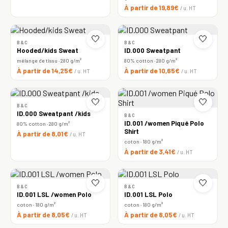
À partir de 19,89€
/ u. HT
🤍
🤍
B&C
B&C
Hooded/kids Sweat
ID.000 Sweatpant
mélange de tissu · 280 g/m²
80% cotton · 280 g/m²
À partir de 14,25€
À partir de 10,65€
/ u. HT
/ u. HT
🤍
🤍
B&C
ID.000 Sweatpant /kids
B&C
ID.001 /women Piqué Polo
80% cotton · 280 g/m²
Shirt
À partir de 8,01€
/ u. HT
coton · 180 g/m²
À partir de 3,41€
/ u. HT
🤍
🤍
B&C
B&C
ID.001 LSL /women Polo
ID.001 LSL Polo
coton · 180 g/m²
coton · 180 g/m²
À partir de 8,05€
À partir de 8,05€
/ u. HT
/ u. HT