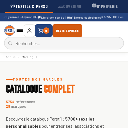
🖨️
👕
🚗
TEXTILE & PERSO
COVERING
IMPRIMERIE
er Lyonnais · depuis 1995
⭐ 4,7/5 · 196 avis Goog
🚚 Livraison rapide 48H
🌿 Encres écologiques
0
DEVIS EXPRESS
Accueil
›
Catalogue
Catalogue de textiles personnali
TOUTES NOS MARQUES
CATALOGUE
COMPLET
5754
références
29
marques
Découvrez le catalogue Perstil :
5700+
textiles
personnalisables
pour entreprises, associations et