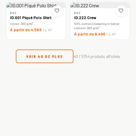
🤍
🤍
B&C
B&C
ID.001 Piqué Polo Shirt
ID.222 Crew
coton · 180 g/m²
50% cotton (investing in better
cotton) · 280 g/m²
À partir de 4,56€
/ u. HT
À partir de 8,49€
/ u. HT
VOIR 40 DE PLUS
40 / 5754 produits affichés