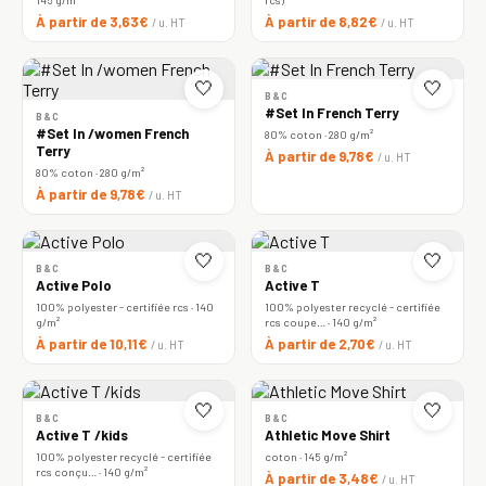
À partir de 3,63€
À partir de 8,82€
/ u. HT
/ u. HT
🤍
🤍
B&C
#Set In French Terry
B&C
#Set In /women French
80% coton · 280 g/m²
Terry
À partir de 9,78€
/ u. HT
80% coton · 280 g/m²
À partir de 9,78€
/ u. HT
🤍
🤍
B&C
B&C
Active Polo
Active T
100% polyester - certifiée rcs · 140
100% polyester recyclé - certifiée
g/m²
rcs coupe… · 140 g/m²
À partir de 10,11€
À partir de 2,70€
/ u. HT
/ u. HT
🤍
🤍
B&C
B&C
Active T /kids
Athletic Move Shirt
100% polyester recyclé - certifiée
coton · 145 g/m²
rcs conçu… · 140 g/m²
À partir de 3,48€
/ u. HT