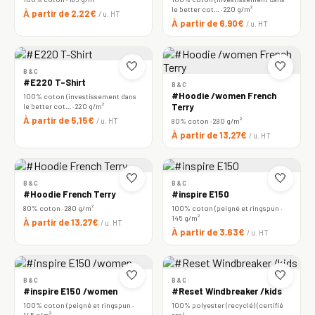
le better cot… · 220 g/m²
À partir de 2,22€
/ u. HT
À partir de 6,90€
/ u. HT
🤍
🤍
B&C
#E220 T-Shirt
B&C
#Hoodie /women French
100% coton (investissement dans
le better cot… · 220 g/m²
Terry
À partir de 5,15€
/ u. HT
80% coton · 280 g/m²
À partir de 13,27€
/ u. HT
🤍
🤍
B&C
B&C
#Hoodie French Terry
#inspire E150
80% coton · 280 g/m²
100% coton (peigné et ringspun ·
145 g/m²
À partir de 13,27€
/ u. HT
À partir de 3,63€
/ u. HT
🤍
🤍
B&C
B&C
#inspire E150 /women
#Reset Windbreaker /kids
100% coton (peigné et ringspun ·
100% polyester (recyclé) (certifié
145 g/m²
rcs)