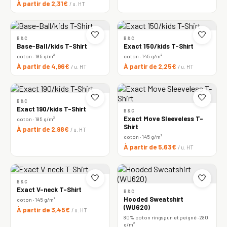
À partir de 2,31€
/ u. HT
🤍
🤍
B&C
B&C
Base-Ball/kids T-Shirt
Exact 150/kids T-Shirt
coton · 185 g/m²
coton · 145 g/m²
À partir de 4,96€
À partir de 2,25€
/ u. HT
/ u. HT
🤍
🤍
B&C
Exact 190/kids T-Shirt
B&C
Exact Move Sleeveless T-
coton · 185 g/m²
Shirt
À partir de 2,98€
/ u. HT
coton · 145 g/m²
À partir de 5,63€
/ u. HT
🤍
🤍
B&C
Exact V-neck T-Shirt
B&C
Hooded Sweatshirt
coton · 145 g/m²
(WU620)
À partir de 3,45€
/ u. HT
80% coton ringspun et peigné · 280
g/m²