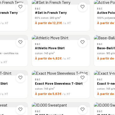
🤍
🤍
B&C
B&C
rench Terry
#Set In French Terry
Active Polo
80% coton · 280 g/m²
100% polyester 
€
À partir de 12,21€
À partir de
/ u. HT
/ u. HT
🤍
🤍
B&C
B&C
Athletic Move Shirt
Base-Ball/k
 - certifiée rcs
coton · 145 g/m²
coton · 185 g/
À partir de 4,62€
À partir de
/ u. HT
/ u. HT
🤍
🤍
B&C
B&C
Shirt
Exact Move Sleeveless T-Shirt
Exact V-ne
coton · 145 g/m²
coton · 145 g/
€
À partir de 5,63€
À partir de
/ u. HT
/ u. HT
🤍
🤍
B&C
B&C