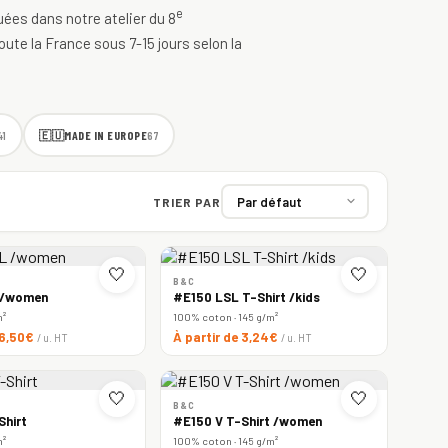
e
quées dans notre atelier du 8
oute la France sous 7-15 jours selon la
🇪🇺
MADE IN EUROPE
41
67
TRIER PAR
🤍
🤍
B&C
 /women
#E150 LSL T-Shirt /kids
m²
100% coton · 145 g/m²
 6,50€
À partir de 3,24€
/ u. HT
/ u. HT
🤍
🤍
B&C
Shirt
#E150 V T-Shirt /women
m²
100% coton · 145 g/m²