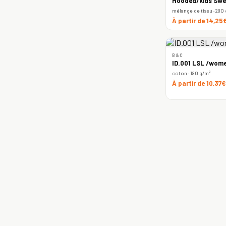
Hooded/kids Swe
mélange de tissu · 280
À partir de 14,25
B&C
ID.001 LSL /wome
coton · 180 g/m²
À partir de 10,37