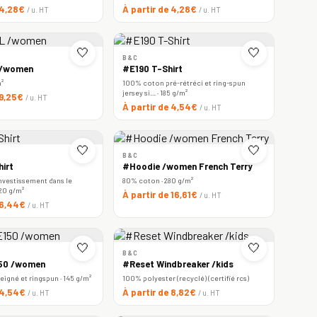
 4,28€
À partir de 4,28€
/ u. HT
/ u. HT
🤍
🤍
B&C
 /women
#E190 T-Shirt
m²
100% coton pré-rétréci et ring-spun
jersey si… · 185 g/m²
 9,25€
/ u. HT
À partir de 4,54€
/ u. HT
🤍
🤍
B&C
irt
#Hoodie /women French Terry
nvestissement dans le
80% coton · 280 g/m²
220 g/m²
À partir de 16,61€
/ u. HT
e 6,44€
/ u. HT
🤍
🤍
B&C
150 /women
#Reset Windbreaker /kids
igné et ringspun · 145 g/m²
100% polyester (recyclé) (certifié rcs)
e 4,54€
À partir de 8,82€
/ u. HT
/ u. HT