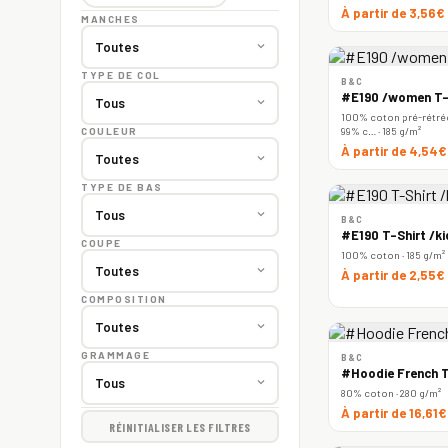
À partir de 3,56€
MANCHES
TYPE DE COL
B&C
#E190 /women T-
100% coton pré-rétréc
99% c… · 185 g/m²
COULEUR
À partir de 4,54
TYPE DE BAS
B&C
#E190 T-Shirt /ki
COUPE
100% coton · 185 g/m²
À partir de 2,55€
COMPOSITION
GRAMMAGE
B&C
#Hoodie French T
80% coton · 280 g/m²
À partir de 16,61
RÉINITIALISER LES FILTRES