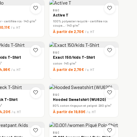
🤍
🤍
B&C
Active T
- certifiée rcs · 140 g/m²
100% polyester recyclé - certifiée rcs
coupe… · 140 g/m²
 10,11€
/ u. HT
À partir de 2,70€
/ u. HT
🤍
🤍
B&C
ids T-Shirt
Exact 150/kids T-Shirt
m²
coton · 145 g/m²
 4,96€
À partir de 2,76€
/ u. HT
/ u. HT
🤍
🤍
B&C
ck T-Shirt
Hooded Sweatshirt (WU620)
m²
80% coton ringspun et peigné · 280 g/m²
 4,20€
À partir de 19,89€
/ u. HT
/ u. HT
🤍
🤍
B&C