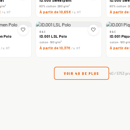
at
ID.000 Sweatpant
ID.000 Swe
 g/m²
80% cotton · 280 g/m²
80% cotton · 2
€
À partir de 10,65€
À partir de
/ u. HT
/ u. HT
🤍
🤍
B&C
B&C
n Polo
ID.001 LSL Polo
ID.001 Piqu
coton · 180 g/m²
coton · 180 g/
€
À partir de 10,37€
À partir de
/ u. HT
/ u. HT
VOIR 40 DE PLUS
40 / 5753 pr