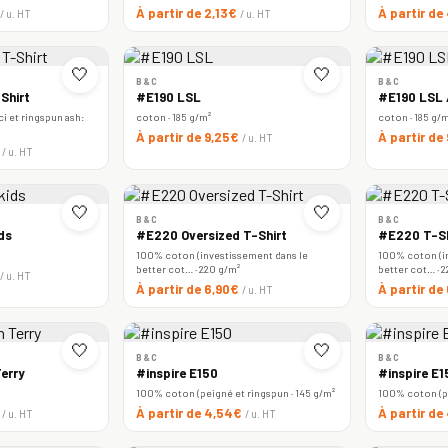
À partir de 2,13€
À partir de
/ u. HT
/ u. HT
🤍
🤍
B&C
B&C
Shirt
#E190 LSL
#E190 LSL
i et ringspun ash:
coton · 185 g/m²
coton · 185 g/
À partir de 9,25€
À partir de
/ u. HT
€
/ u. HT
🤍
🤍
B&C
B&C
ds
#E220 Oversized T-Shirt
#E220 T-Sh
100% coton (investissement dans le
100% coton (i
better cot… · 220 g/m²
better cot… · 
/ u. HT
À partir de 6,90€
À partir d
/ u. HT
🤍
🤍
B&C
B&C
erry
#inspire E150
#inspire E
100% coton (peigné et ringspun · 145 g/m²
100% coton (pe
€
À partir de 4,54€
À partir d
/ u. HT
/ u. HT