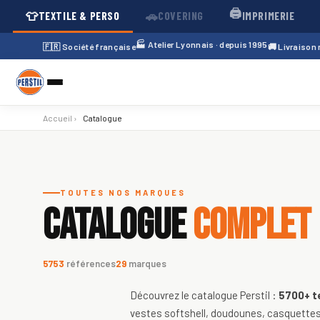
🖨️
👕
🚗
TEXTILE & PERSO
COVERING
IMPRIMERIE
🏭 Atelier Lyonnais · depuis 1995
🇫🇷 Société française
🚚 Livraison
Accueil
›
Catalogue
Catalogue de textiles personnali
TOUTES NOS MARQUES
CATALOGUE
COMPLET
5753
références
29
marques
Découvrez le catalogue Perstil :
5700+
t
vestes softshell, doudounes, casquettes,