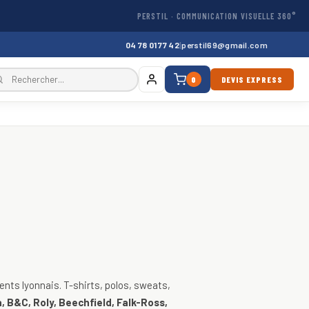
PERSTIL · COMMUNICATION VISUELLE 360°
04 78 01 77 42
|
perstil69@gmail.com
0
DEVIS EXPRESS
, vestes
nts lyonnais. T-shirts, polos, sweats,
, B&C, Roly, Beechfield, Falk-Ross,