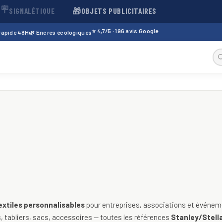
🪧
🎁
SIGNALÉTIQUE
OBJETS PUBLICITAIRES
⭐ 4,7/5 · 196 avis Google
 rapide 48H
🌿 Encres écologiques
sables — t-shirts, polos, sweats
extiles personnalisables
pour entreprises, associations et événeme
 tabliers, sacs, accessoires — toutes les références
Stanley/Stella