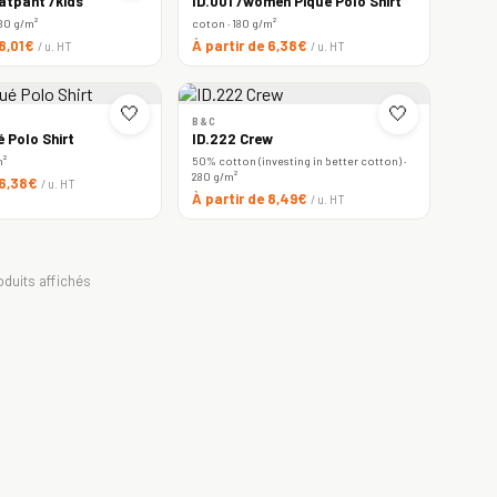
atpant /kids
ID.001 /women Piqué Polo Shirt
80 g/m²
coton · 180 g/m²
 8,01€
À partir de 6,38€
/ u. HT
/ u. HT
🤍
🤍
B&C
é Polo Shirt
ID.222 Crew
m²
50% cotton (investing in better cotton) ·
280 g/m²
 6,38€
/ u. HT
À partir de 8,49€
/ u. HT
oduits affichés