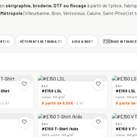
 en
sérigraphie, broderie, DTF ou flocage
à partir de 1 pièce, fabri
 Métropole
(Villeurbanne, Bron, Vénissieux, Caluire, Saint-Priest) et t
ORT
VÊTEMENTS DE TRAVAIL
ASSO & BDE
🇫🇷
MADE IN FRANCE
383
737
77
🤍
🤍
B&C
B&C
Shirt
#E150 LSL
#E150 LSL
coton · 145 g/m²
coton · 145 g/
À partir de 6,50€
À partir de
/ u. HT
/ u. HT
🤍
🤍
B&C
B&C
#E150 T-Shirt /kids
#E150 V T-
100% coton · 145 g/m²
coton · 145 g/