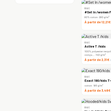
B&C
#Set In /women F
80% coton · 280 g/m²
À partir de 12,21
B&C
Active T /kids
100% polyester recyclé
conçu… · 140 g/m²
À partir de 2,31€
B&C
Exact 190/kids T-
coton · 185 g/m²
À partir de 3,48
B&C