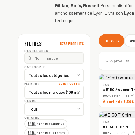
Gildan, Sol's, Russell
. Personnalisation
arrondissement de Lyon. Livraison
Lyon
technique.
TOUS
SP
5753
Filtres
5753 produits
RECHERCHER
5753 produits
CATÉGORIE
MARQUE
VOIR TOUTES →
B&C
#E150 /women T-
100% coton · 145 g/m²
GENRE
À partir de 3,56€
ORIGINE
B&C
🇫🇷
MADE IN FRANCE
(41)
#E150 T-Shirt
🇪🇺
100% coton · 145 g/m²
MADE IN EUROPE
(67)