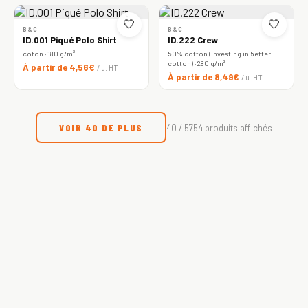
🤍
🤍
B&C
B&C
ID.001 Piqué Polo Shirt
ID.222 Crew
coton · 180 g/m²
50% cotton (investing in better
cotton) · 280 g/m²
À partir de 4,56€
/ u. HT
À partir de 8,49€
/ u. HT
VOIR 40 DE PLUS
40 / 5754 produits affichés