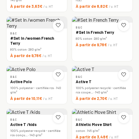
À partir de 3,63€
À partir de 8,82€
/ u. HT
/ u. HT
🤍
🤍
B&C
#Set In French Terry
B&C
#Set In /women French
80% coton · 280 g/m²
Terry
À partir de 9,78€
/ u. HT
80% coton · 280 g/m²
À partir de 9,78€
/ u. HT
🤍
🤍
B&C
B&C
Active Polo
Active T
100% polyester - certifiée rcs · 140
100% polyester recyclé - certifiée
g/m²
rcs coupe… · 140 g/m²
À partir de 10,11€
À partir de 2,70€
/ u. HT
/ u. HT
🤍
🤍
B&C
B&C
Active T /kids
Athletic Move Shirt
100% polyester recyclé - certifiée
coton · 145 g/m²
rcs conçu… · 140 g/m²
À partir de 3,48€
/ u. HT