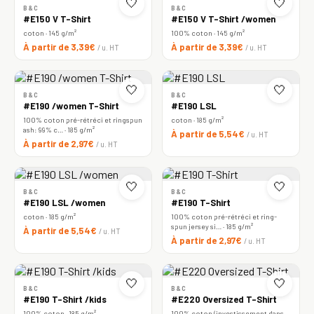
🤍
🤍
B&C
B&C
#E150 V T-Shirt
#E150 V T-Shirt /women
coton · 145 g/m²
100% coton · 145 g/m²
À partir de 3,39€
À partir de 3,39€
/ u. HT
/ u. HT
🤍
🤍
B&C
B&C
#E190 /women T-Shirt
#E190 LSL
100% coton pré-rétréci et ringspun
coton · 185 g/m²
ash: 99% c… · 185 g/m²
À partir de 5,54€
/ u. HT
À partir de 2,97€
/ u. HT
🤍
🤍
B&C
B&C
#E190 LSL /women
#E190 T-Shirt
coton · 185 g/m²
100% coton pré-rétréci et ring-
spun jersey si… · 185 g/m²
À partir de 5,54€
/ u. HT
À partir de 2,97€
/ u. HT
🤍
🤍
B&C
B&C
#E190 T-Shirt /kids
#E220 Oversized T-Shirt
100% coton · 185 g/m²
100% coton (investissement dans