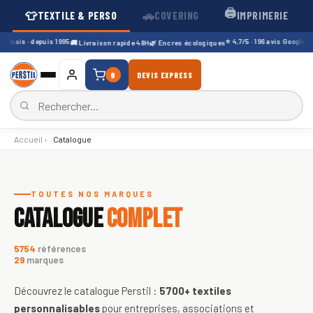
🖨️
👕
🚗
TEXTILE & PERSO
COVERING
IMPRIMERIE
nnais · depuis 1995
⭐ 4,7/5 · 196 avis Google
🚚 Livraison rapide 48H
🌿 Encres écologiques
🇫🇷 
0
DEVIS EXPRESS
Accueil
›
Catalogue
Catalogue de textiles personnali
TOUTES NOS MARQUES
CATALOGUE
COMPLET
5754
références
29
marques
Découvrez le catalogue Perstil :
5700+
textiles
personnalisables
pour entreprises, associations et