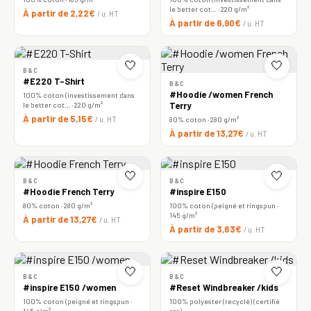
le better cot… · 220 g/m²
À partir de 2,22€
/ u. HT
À partir de 6,90€
/ u. HT
🤍
🤍
B&C
#E220 T-Shirt
B&C
#Hoodie /women French
100% coton (investissement dans
le better cot… · 220 g/m²
Terry
À partir de 5,15€
/ u. HT
80% coton · 280 g/m²
À partir de 13,27€
/ u. HT
🤍
🤍
B&C
B&C
#Hoodie French Terry
#inspire E150
80% coton · 280 g/m²
100% coton (peigné et ringspun ·
145 g/m²
À partir de 13,27€
/ u. HT
À partir de 3,63€
/ u. HT
🤍
🤍
B&C
B&C
#inspire E150 /women
#Reset Windbreaker /kids
100% coton (peigné et ringspun ·
100% polyester (recyclé) (certifié
145 g/m²
rcs)