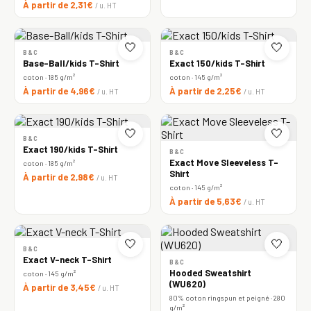
À partir de 2,31€
/ u. HT
🤍
🤍
B&C
B&C
Base-Ball/kids T-Shirt
Exact 150/kids T-Shirt
coton · 185 g/m²
coton · 145 g/m²
À partir de 4,96€
À partir de 2,25€
/ u. HT
/ u. HT
🤍
🤍
B&C
Exact 190/kids T-Shirt
B&C
Exact Move Sleeveless T-
coton · 185 g/m²
Shirt
À partir de 2,98€
/ u. HT
coton · 145 g/m²
À partir de 5,63€
/ u. HT
🤍
🤍
B&C
Exact V-neck T-Shirt
B&C
Hooded Sweatshirt
coton · 145 g/m²
(WU620)
À partir de 3,45€
/ u. HT
80% coton ringspun et peigné · 280
g/m²