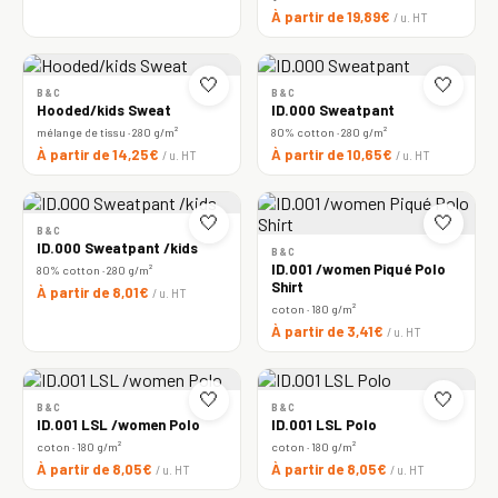
À partir de 19,89€
/ u. HT
🤍
🤍
B&C
B&C
Hooded/kids Sweat
ID.000 Sweatpant
mélange de tissu · 280 g/m²
80% cotton · 280 g/m²
À partir de 14,25€
À partir de 10,65€
/ u. HT
/ u. HT
🤍
🤍
B&C
ID.000 Sweatpant /kids
B&C
ID.001 /women Piqué Polo
80% cotton · 280 g/m²
Shirt
À partir de 8,01€
/ u. HT
coton · 180 g/m²
À partir de 3,41€
/ u. HT
🤍
🤍
B&C
B&C
ID.001 LSL /women Polo
ID.001 LSL Polo
coton · 180 g/m²
coton · 180 g/m²
À partir de 8,05€
À partir de 8,05€
/ u. HT
/ u. HT