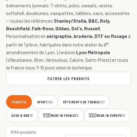
événements lyonnais. T-shirts, polos, sweats, vestes
softshell, doudounes, casquettes, tabliers, sacs, accessoires
— toutes les références
Stanley/Stella, B&C, Roly,
Beechfield, Falk-Ross, Gildan, Sol's, Russell
.
Personnalisation en
sérigraphie, broderie, DTF ou flocage
à
e
partir de 1 pièce, fabriquées dans notre atelier du 8
arrondissement de Lyon. Livraison
Lyon Métropole
(Villeurbanne, Bron, Vénissieux, Caluire, Saint-Priest) et toute
la France sous 7-15 jours selon la technique.
FILTRER LES PRODUITS
TOUS
SPORT
VÊTEMENTS DE TRAVAIL
5754
383
737
ASSO & BDE
🇫🇷
MADE IN FRANCE
🇪🇺
MADE IN EUROPE
78
41
67
5754 produits