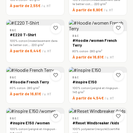
le better cot… · 220 g/m²
À partir de 2,55€
/ u. HT
À partir de 6,90€
/ u. HT
🤍
🤍
B&C
#E220 T-Shirt
B&C
#Hoodie /women French
100% coton (investissement dans
le better cot… · 220 g/m²
Terry
À partir de 6,44€
/ u. HT
80% coton · 280 g/m²
À partir de 16,61€
/ u. HT
🤍
🤍
B&C
B&C
#Hoodie French Terry
#inspire E150
80% coton · 280 g/m²
100% coton (peigné et ringspun ·
145 g/m²
À partir de 16,61€
/ u. HT
À partir de 4,54€
/ u. HT
🤍
🤍
B&C
B&C
#inspire E150 /women
#Reset Windbreaker /kids
100% coton (peigné et ringspun ·
100% polyester (recyclé) (certifié
145 g/m²
rcs)