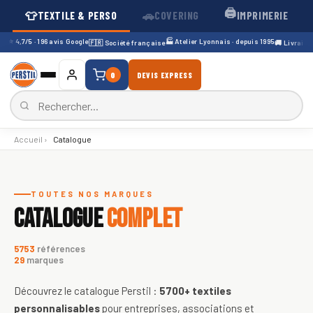
🖨️
👕
🚗
TEXTILE & PERSO
COVERING
IMPRIMERIE
⭐ 4,7/5 · 196 avis Google
🏭 Atelier Lyonnais · depuis 1995
s
🇫🇷 Société française
🚚 Livraison 
0
DEVIS EXPRESS
Accueil
›
Catalogue
Catalogue de textiles personnali
TOUTES NOS MARQUES
CATALOGUE
COMPLET
5753
références
29
marques
Découvrez le catalogue Perstil :
5700+
textiles
personnalisables
pour entreprises, associations et