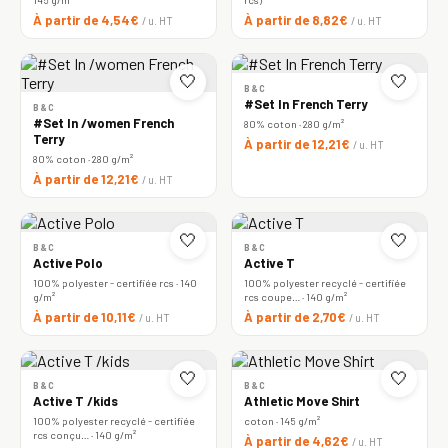
À partir de 4,54€
À partir de 8,82€
/ u. HT
/ u. HT
🤍
🤍
B&C
#Set In French Terry
B&C
#Set In /women French
80% coton · 280 g/m²
Terry
À partir de 12,21€
/ u. HT
80% coton · 280 g/m²
À partir de 12,21€
/ u. HT
🤍
🤍
B&C
B&C
Active Polo
Active T
100% polyester - certifiée rcs · 140
100% polyester recyclé - certifiée
g/m²
rcs coupe… · 140 g/m²
À partir de 10,11€
À partir de 2,70€
/ u. HT
/ u. HT
🤍
🤍
B&C
B&C
Active T /kids
Athletic Move Shirt
100% polyester recyclé - certifiée
coton · 145 g/m²
rcs conçu… · 140 g/m²
À partir de 4,62€
/ u. HT