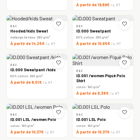
À partir de 19,89€
/ u. HT
🤍
🤍
B&C
B&C
Hooded/kids Sweat
ID.000 Sweatpant
mélange de tissu · 280 g/m²
80% cotton · 280 g/m²
À partir de 14,25€
À partir de 10,65€
/ u. HT
/ u. HT
🤍
🤍
B&C
ID.000 Sweatpant /kids
B&C
ID.001 /women Piqué Polo
80% cotton · 280 g/m²
Shirt
À partir de 8,01€
/ u. HT
coton · 180 g/m²
À partir de 6,38€
/ u. HT
🤍
🤍
B&C
B&C
ID.001 LSL /women Polo
ID.001 LSL Polo
coton · 180 g/m²
coton · 180 g/m²
À partir de 10,37€
À partir de 10,37€
/ u. HT
/ u. HT