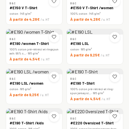
🤍
🤍
B&C
B&C
#E150 V T-Shirt
#E150 V T-Shirt /women
coton · 145 g/m²
100% coton · 145 g/m²
À partir de 4,28€
À partir de 4,28€
/ u. HT
/ u. HT
🤍
🤍
B&C
B&C
#E190 /women T-Shirt
#E190 LSL
100% coton pré-rétréci et ringspun
coton · 185 g/m²
ash: 99% c… · 185 g/m²
À partir de 9,25€
/ u. HT
À partir de 4,54€
/ u. HT
🤍
🤍
B&C
B&C
#E190 LSL /women
#E190 T-Shirt
coton · 185 g/m²
100% coton pré-rétréci et ring-
spun jersey si… · 185 g/m²
À partir de 9,25€
/ u. HT
À partir de 4,54€
/ u. HT
🤍
🤍
B&C
B&C
#E190 T-Shirt /kids
#E220 Oversized T-Shirt
100% coton · 185 g/m²
100% coton (investissement dans