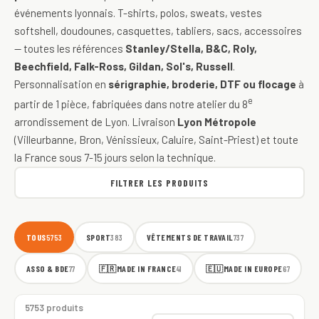
événements lyonnais. T-shirts, polos, sweats, vestes
softshell, doudounes, casquettes, tabliers, sacs, accessoires
— toutes les références
Stanley/Stella, B&C, Roly,
Beechfield, Falk-Ross, Gildan, Sol's, Russell
.
Personnalisation en
sérigraphie, broderie, DTF ou flocage
à
e
partir de 1 pièce, fabriquées dans notre atelier du 8
arrondissement de Lyon. Livraison
Lyon Métropole
(Villeurbanne, Bron, Vénissieux, Caluire, Saint-Priest) et toute
la France sous 7-15 jours selon la technique.
FILTRER LES PRODUITS
TOUS
SPORT
VÊTEMENTS DE TRAVAIL
5753
383
737
ASSO & BDE
🇫🇷
MADE IN FRANCE
🇪🇺
MADE IN EUROPE
77
41
67
5753 produits