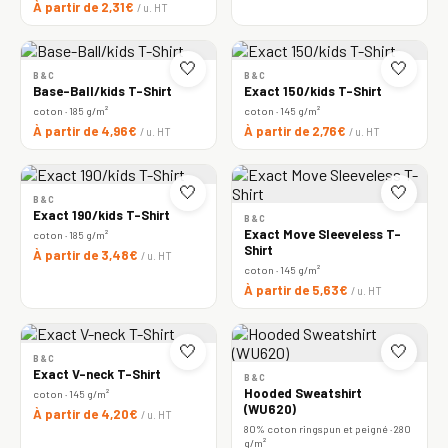
À partir de 2,31€
/ u. HT
🤍
🤍
B&C
B&C
Base-Ball/kids T-Shirt
Exact 150/kids T-Shirt
coton · 185 g/m²
coton · 145 g/m²
À partir de 4,96€
À partir de 2,76€
/ u. HT
/ u. HT
🤍
🤍
B&C
Exact 190/kids T-Shirt
B&C
Exact Move Sleeveless T-
coton · 185 g/m²
Shirt
À partir de 3,48€
/ u. HT
coton · 145 g/m²
À partir de 5,63€
/ u. HT
🤍
🤍
B&C
Exact V-neck T-Shirt
B&C
Hooded Sweatshirt
coton · 145 g/m²
(WU620)
À partir de 4,20€
/ u. HT
80% coton ringspun et peigné · 280
g/m²