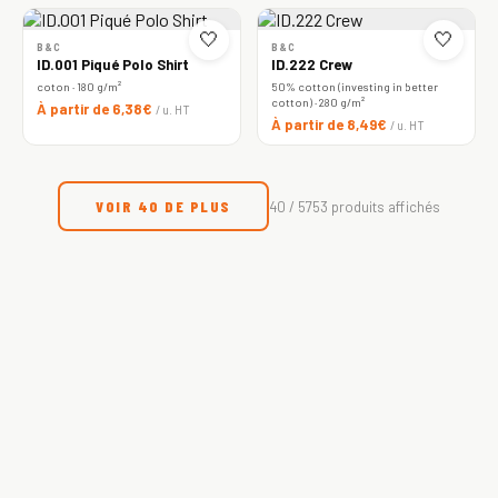
🤍
🤍
B&C
B&C
ID.001 Piqué Polo Shirt
ID.222 Crew
coton · 180 g/m²
50% cotton (investing in better
cotton) · 280 g/m²
À partir de 6,38€
/ u. HT
À partir de 8,49€
/ u. HT
VOIR 40 DE PLUS
40 / 5753 produits affichés