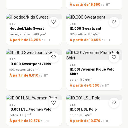
À partir de 19,89€
/ u. HT
🤍
🤍
B&C
B&C
Hooded/kids Sweat
ID.000 Sweatpant
mélange de tissu · 280 g/m²
80% cotton · 280 g/m²
À partir de 14,25€
À partir de 10,65€
/ u. HT
/ u. HT
🤍
🤍
B&C
ID.000 Sweatpant /kids
B&C
ID.001 /women Piqué Polo
80% cotton · 280 g/m²
Shirt
À partir de 8,01€
/ u. HT
coton · 180 g/m²
À partir de 6,38€
/ u. HT
🤍
🤍
B&C
B&C
ID.001 LSL /women Polo
ID.001 LSL Polo
coton · 180 g/m²
coton · 180 g/m²
À partir de 10,37€
À partir de 10,37€
/ u. HT
/ u. HT