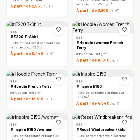
le better cot… · 220 g/m²
À partir de 2,55€
/ u. HT
À partir de 6,90€
/ u. HT
🤍
🤍
B&C
#E220 T-Shirt
B&C
#Hoodie /women French
100% coton (investissement dans
le better cot… · 220 g/m²
Terry
À partir de 6,44€
/ u. HT
80% coton · 280 g/m²
À partir de 16,61€
/ u. HT
🤍
🤍
B&C
B&C
#Hoodie French Terry
#inspire E150
80% coton · 280 g/m²
100% coton (peigné et ringspun ·
145 g/m²
À partir de 16,61€
/ u. HT
À partir de 4,54€
/ u. HT
🤍
🤍
B&C
B&C
#inspire E150 /women
#Reset Windbreaker /kids
100% coton (peigné et ringspun ·
100% polyester (recyclé) (certifié
145 g/m²
rcs)