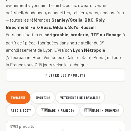
événements lyonnais. T-shirts, polos, sweats, vestes
softshell, doudounes, casquettes, tabliers, sacs, accessoires
— toutes les références
Stanley/Stella, B&C, Roly,
Beechfield, Falk-Ross, Gildan, Sol's, Russell
.
Personnalisation en
sérigraphie, broderie, DTF ou flocage
à
e
partir de 1 pièce, fabriquées dans notre atelier du 8
arrondissement de Lyon. Livraison
Lyon Métropole
(Villeurbanne, Bron, Vénissieux, Caluire, Saint-Priest) et toute
la France sous 7-15 jours selon la technique.
FILTRER LES PRODUITS
TOUS
SPORT
VÊTEMENTS DE TRAVAIL
5753
383
737
ASSO & BDE
🇫🇷
MADE IN FRANCE
🇪🇺
MADE IN EUROPE
77
41
67
5753 produits