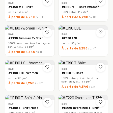
🤍
🤍
B&C
B&C
#E150 V T-Shirt
#E150 V T-Shirt /women
coton · 145 g/m²
100% coton · 145 g/m²
À partir de 4,28€
À partir de 4,28€
/ u. HT
/ u. HT
🤍
🤍
B&C
B&C
#E190 /women T-Shirt
#E190 LSL
100% coton pré-rétréci et ringspun
coton · 185 g/m²
ash: 99% c… · 185 g/m²
À partir de 9,25€
/ u. HT
À partir de 4,54€
/ u. HT
🤍
🤍
B&C
B&C
#E190 LSL /women
#E190 T-Shirt
coton · 185 g/m²
100% coton pré-rétréci et ring-
spun jersey si… · 185 g/m²
À partir de 9,25€
/ u. HT
À partir de 4,54€
/ u. HT
🤍
🤍
B&C
B&C
#E190 T-Shirt /kids
#E220 Oversized T-Shirt
100% coton · 185 g/m²
100% coton (investissement dans