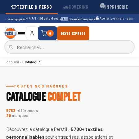
🖨️
👕
🚗
TEXTILE & PERSO
COVERING
IMPRIMERIE
⭐ 4,7/5 · 196 avis Google
🏭 Atelier Lyonnais · depuis 199
es écologiques
🇫🇷 Société française
0
DEVIS EXPRESS
Accueil
›
Catalogue
Catalogue de textiles personnali
TOUTES NOS MARQUES
CATALOGUE
COMPLET
5753
références
29
marques
Découvrez le catalogue Perstil :
5700+
textiles
personnalisables
pour entreprises, associations et