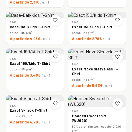
À partir de 2,31€
/ u. HT
🤍
🤍
B&C
B&C
Base-Ball/kids T-Shirt
Exact 150/kids T-Shirt
coton · 185 g/m²
coton · 145 g/m²
À partir de 4,96€
À partir de 2,76€
/ u. HT
/ u. HT
🤍
🤍
B&C
Exact 190/kids T-Shirt
B&C
Exact Move Sleeveless T-
coton · 185 g/m²
Shirt
À partir de 3,48€
/ u. HT
coton · 145 g/m²
À partir de 5,63€
/ u. HT
🤍
🤍
B&C
Exact V-neck T-Shirt
B&C
Hooded Sweatshirt
coton · 145 g/m²
(WU620)
À partir de 4,20€
/ u. HT
80% coton ringspun et peigné · 280
g/m²