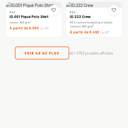
🤍
🤍
B&C
B&C
ID.001 Piqué Polo Shirt
ID.222 Crew
coton · 180 g/m²
50% cotton (investing in better
cotton) · 280 g/m²
À partir de 6,38€
/ u. HT
À partir de 8,49€
/ u. HT
VOIR 40 DE PLUS
40 / 5753 produits affichés