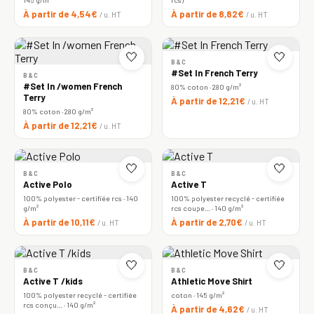
À partir de 4,54€
À partir de 8,82€
/ u. HT
/ u. HT
🤍
🤍
B&C
#Set In French Terry
B&C
#Set In /women French
80% coton · 280 g/m²
Terry
À partir de 12,21€
/ u. HT
80% coton · 280 g/m²
À partir de 12,21€
/ u. HT
🤍
🤍
B&C
B&C
Active Polo
Active T
100% polyester - certifiée rcs · 140
100% polyester recyclé - certifiée
g/m²
rcs coupe… · 140 g/m²
À partir de 10,11€
À partir de 2,70€
/ u. HT
/ u. HT
🤍
🤍
B&C
B&C
Active T /kids
Athletic Move Shirt
100% polyester recyclé - certifiée
coton · 145 g/m²
rcs conçu… · 140 g/m²
À partir de 4,62€
/ u. HT