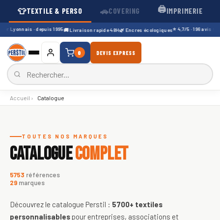
🖨️
👕
🚗
TEXTILE & PERSO
COVERING
IMPRIMERIE
r Lyonnais · depuis 1995
⭐ 4,7/5 · 196 avis Googl
🚚 Livraison rapide 48H
🌿 Encres écologiques
0
DEVIS EXPRESS
Accueil
›
Catalogue
Catalogue de textiles personnali
TOUTES NOS MARQUES
CATALOGUE
COMPLET
5753
références
29
marques
Découvrez le catalogue Perstil :
5700+
textiles
personnalisables
pour entreprises, associations et