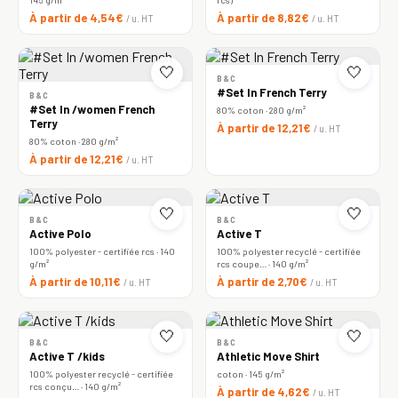
À partir de 4,54€
À partir de 8,82€
/ u. HT
/ u. HT
🤍
🤍
B&C
#Set In French Terry
B&C
#Set In /women French
80% coton · 280 g/m²
Terry
À partir de 12,21€
/ u. HT
80% coton · 280 g/m²
À partir de 12,21€
/ u. HT
🤍
🤍
B&C
B&C
Active Polo
Active T
100% polyester - certifiée rcs · 140
100% polyester recyclé - certifiée
g/m²
rcs coupe… · 140 g/m²
À partir de 10,11€
À partir de 2,70€
/ u. HT
/ u. HT
🤍
🤍
B&C
B&C
Active T /kids
Athletic Move Shirt
100% polyester recyclé - certifiée
coton · 145 g/m²
rcs conçu… · 140 g/m²
À partir de 4,62€
/ u. HT