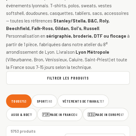
événements lyonnais. T-shirts, polos, sweats, vestes
softshell, doudounes, casquettes, tabliers, sacs, accessoires
— toutes les références
Stanley/Stella, B&C, Roly,
Beechfield, Falk-Ross, Gildan, Sol's, Russell
.
Personnalisation en
sérigraphie, broderie, DTF ou flocage
à
e
partir de 1 pièce, fabriquées dans notre atelier du 8
arrondissement de Lyon. Livraison
Lyon Métropole
(Villeurbanne, Bron, Vénissieux, Caluire, Saint-Priest) et toute
la France sous 7-15 jours selon la technique.
FILTRER LES PRODUITS
TOUS
SPORT
VÊTEMENTS DE TRAVAIL
5753
383
737
ASSO & BDE
🇫🇷
MADE IN FRANCE
🇪🇺
MADE IN EUROPE
77
41
67
5753 produits