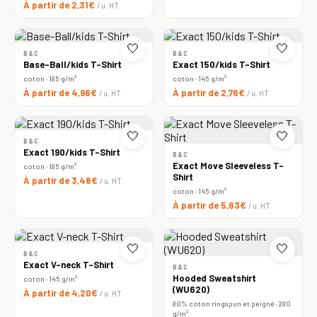
À partir de 2,31€
/ u. HT
🤍
🤍
B&C
B&C
Base-Ball/kids T-Shirt
Exact 150/kids T-Shirt
coton · 185 g/m²
coton · 145 g/m²
À partir de 4,96€
À partir de 2,76€
/ u. HT
/ u. HT
🤍
🤍
B&C
Exact 190/kids T-Shirt
B&C
Exact Move Sleeveless T-
coton · 185 g/m²
Shirt
À partir de 3,48€
/ u. HT
coton · 145 g/m²
À partir de 5,63€
/ u. HT
🤍
🤍
B&C
Exact V-neck T-Shirt
B&C
Hooded Sweatshirt
coton · 145 g/m²
(WU620)
À partir de 4,20€
/ u. HT
80% coton ringspun et peigné · 280
g/m²