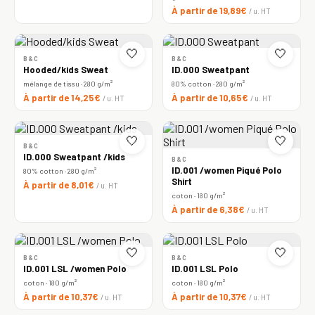
À partir de 19,89€
/ u. HT
🤍
🤍
B&C
B&C
Hooded/kids Sweat
ID.000 Sweatpant
mélange de tissu · 280 g/m²
80% cotton · 280 g/m²
À partir de 14,25€
À partir de 10,65€
/ u. HT
/ u. HT
🤍
🤍
B&C
ID.000 Sweatpant /kids
B&C
ID.001 /women Piqué Polo
80% cotton · 280 g/m²
Shirt
À partir de 8,01€
/ u. HT
coton · 180 g/m²
À partir de 6,38€
/ u. HT
🤍
🤍
B&C
B&C
ID.001 LSL /women Polo
ID.001 LSL Polo
coton · 180 g/m²
coton · 180 g/m²
À partir de 10,37€
À partir de 10,37€
/ u. HT
/ u. HT