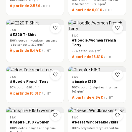
le better cot… · 220 g/m²
À partir de 2,55€
/ u. HT
À partir de 6,90€
/ u. HT
🤍
🤍
B&C
#E220 T-Shirt
B&C
#Hoodie /women French
100% coton (investissement dans
le better cot… · 220 g/m²
Terry
À partir de 6,44€
/ u. HT
80% coton · 280 g/m²
À partir de 16,61€
/ u. HT
🤍
🤍
B&C
B&C
#Hoodie French Terry
#inspire E150
80% coton · 280 g/m²
100% coton (peigné et ringspun ·
145 g/m²
À partir de 16,61€
/ u. HT
À partir de 4,54€
/ u. HT
🤍
🤍
B&C
B&C
#inspire E150 /women
#Reset Windbreaker /kids
100% coton (peigné et ringspun ·
100% polyester (recyclé) (certifié
145 g/m²
rcs)