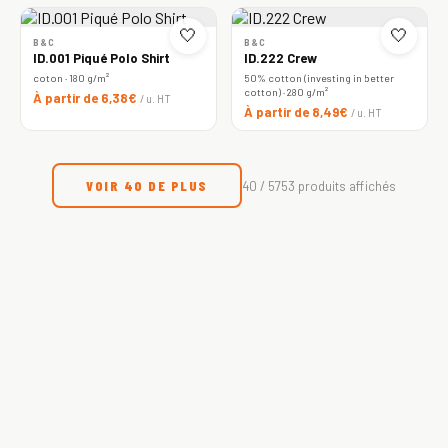
🤍
🤍
B&C
B&C
ID.001 Piqué Polo Shirt
ID.222 Crew
coton · 180 g/m²
50% cotton (investing in better
cotton) · 280 g/m²
À partir de 6,38€
/ u. HT
À partir de 8,49€
/ u. HT
VOIR 40 DE PLUS
40 / 5753 produits affichés