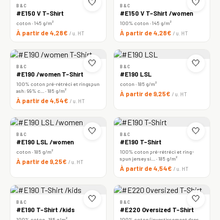
🤍
🤍
B&C
B&C
#E150 V T-Shirt
#E150 V T-Shirt /women
coton · 145 g/m²
100% coton · 145 g/m²
À partir de 4,28€
À partir de 4,28€
/ u. HT
/ u. HT
🤍
🤍
B&C
B&C
#E190 /women T-Shirt
#E190 LSL
100% coton pré-rétréci et ringspun
coton · 185 g/m²
ash: 99% c… · 185 g/m²
À partir de 9,25€
/ u. HT
À partir de 4,54€
/ u. HT
🤍
🤍
B&C
B&C
#E190 LSL /women
#E190 T-Shirt
coton · 185 g/m²
100% coton pré-rétréci et ring-
spun jersey si… · 185 g/m²
À partir de 9,25€
/ u. HT
À partir de 4,54€
/ u. HT
🤍
🤍
B&C
B&C
#E190 T-Shirt /kids
#E220 Oversized T-Shirt
100% coton · 185 g/m²
100% coton (investissement dans