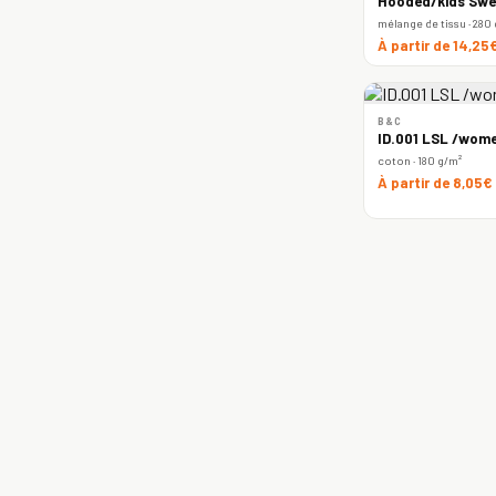
Hooded/kids Swe
mélange de tissu · 280
À partir de 14,25
B&C
ID.001 LSL /wome
coton · 180 g/m²
À partir de 8,05€