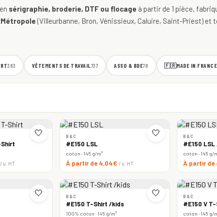
 en
sérigraphie, broderie, DTF ou flocage
à partir de 1 pièce, fabri
 Métropole
(Villeurbanne, Bron, Vénissieux, Caluire, Saint-Priest) et t
ORT
VÊTEMENTS DE TRAVAIL
ASSO & BDE
🇫🇷
MADE IN FRANCE
383
737
78
🤍
🤍
B&C
B&C
Shirt
#E150 LSL
#E150 LSL
coton · 145 g/m²
coton · 145 g/
À partir de 4,04€
À partir d
/ u. HT
/ u. HT
🤍
🤍
B&C
B&C
#E150 T-Shirt /kids
#E150 V T-
100% coton · 145 g/m²
coton · 145 g/