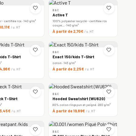
🤍
🤍
B&C
Active T
- certifiée rcs · 140 g/m²
100% polyester recyclé - certifiée rcs
coupe… · 140 g/m²
 10,11€
/ u. HT
À partir de 2,70€
/ u. HT
🤍
🤍
B&C
ids T-Shirt
Exact 150/kids T-Shirt
m²
coton · 145 g/m²
 4,96€
À partir de 2,25€
/ u. HT
/ u. HT
🤍
🤍
B&C
ck T-Shirt
Hooded Sweatshirt (WU620)
m²
80% coton ringspun et peigné · 280 g/m²
 3,45€
À partir de 19,89€
/ u. HT
/ u. HT
🤍
🤍
B&C