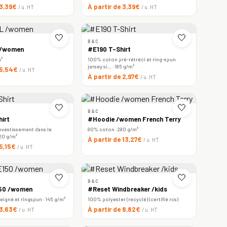
 3,39€
À partir de 3,39€
/ u. HT
/ u. HT
🤍
🤍
B&C
 /women
#E190 T-Shirt
m²
100% coton pré-rétréci et ring-spun
jersey si… · 185 g/m²
 5,54€
/ u. HT
À partir de 2,97€
/ u. HT
🤍
🤍
B&C
irt
#Hoodie /women French Terry
nvestissement dans le
80% coton · 280 g/m²
220 g/m²
À partir de 13,27€
/ u. HT
 5,15€
/ u. HT
🤍
🤍
B&C
150 /women
#Reset Windbreaker /kids
igné et ringspun · 145 g/m²
100% polyester (recyclé) (certifié rcs)
 3,63€
À partir de 8,82€
/ u. HT
/ u. HT