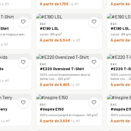
À partir de 1,75€
À partir de
/ u. HT
/ u. HT
🤍
🤍
B&C
B&C
Shirt
#E190 LSL
#E190 LSL
i et ringspun ash:
coton · 185 g/m²
coton · 185 g/
À partir de 5,54€
À partir de
/ u. HT
/ u. HT
🤍
🤍
B&C
B&C
ds
#E220 Oversized T-Shirt
#E220 T-Sh
100% coton (investissement dans le
100% coton (i
better cot… · 220 g/m²
better cot… · 
/ u. HT
À partir de 6,90€
À partir de
/ u. HT
🤍
🤍
B&C
B&C
erry
#inspire E150
#inspire E
100% coton (peigné et ringspun · 145 g/m²
100% coton (pe
€
À partir de 3,63€
À partir de
/ u. HT
/ u. HT