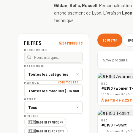
Gildan, Sol's, Russell
. Personnalisation
arrondissement de Lyon. Livraison
Lyon
technique.
TOUS
SP
5754
Filtres
5754 produits
RECHERCHER
5754 produits
CATÉGORIE
MARQUE
VOIR TOUTES →
B&C
#E150 /women T-
100% coton · 145 g/m²
GENRE
À partir de 2,22€
ORIGINE
B&C
🇫🇷
MADE IN FRANCE
(41)
#E150 T-Shirt
🇪🇺
100% coton · 145 g/m²
MADE IN EUROPE
(67)