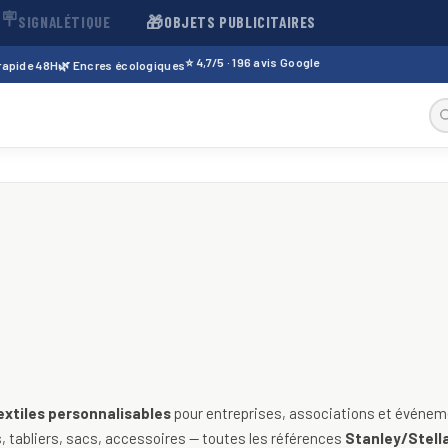
🪧
🎁
SIGNALÉTIQUE
OBJETS PUBLICITAIRES
⭐ 4,7/5 · 196 avis Google
 rapide 48H
🌿 Encres écologiques
sables — t-shirts, polos, sweats
extiles personnalisables
pour entreprises, associations et événeme
 tabliers, sacs, accessoires — toutes les références
Stanley/Stella