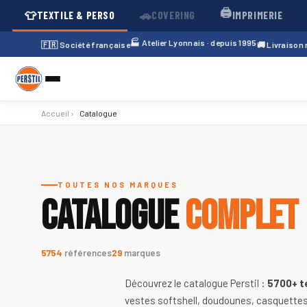
🖨️
👕
🚗
TEXTILE & PERSO
COVERING
IMPRIMERIE
🏭 Atelier Lyonnais · depuis 1995
🇫🇷 Société française
🚚 Livraison
Accueil
›
Catalogue
Catalogue de textiles personnali
TOUTES NOS MARQUES
CATALOGUE
COMPLET
5754
références
29
marques
Découvrez le catalogue Perstil :
5700+
t
vestes softshell, doudounes, casquettes,