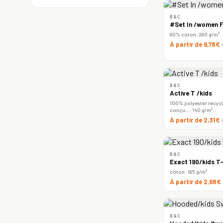
B&C
#Set In /women F
80% coton · 280 g/m²
À partir de 9,78€
B&C
Active T /kids
100% polyester recyclé
conçu… · 140 g/m²
À partir de 2,31€
B&C
Exact 190/kids T-
coton · 185 g/m²
À partir de 2,98€
B&C