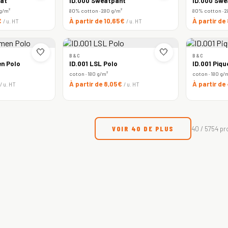
at
ID.000 Sweatpant
ID.000 Swe
 g/m²
80% cotton · 280 g/m²
80% cotton · 2
€
À partir de 10,65€
À partir de
/ u. HT
/ u. HT
🤍
🤍
B&C
B&C
n Polo
ID.001 LSL Polo
ID.001 Piqu
coton · 180 g/m²
coton · 180 g/
À partir de 8,05€
À partir de
/ u. HT
/ u. HT
VOIR 40 DE PLUS
40 / 5754 pr