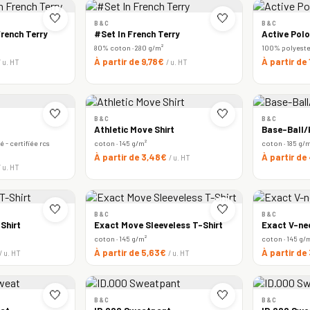
🤍
🤍
B&C
B&C
rench Terry
#Set In French Terry
Active Polo
80% coton · 280 g/m²
100% polyester 
À partir de 9,78€
À partir de
/ u. HT
/ u. HT
🤍
🤍
B&C
B&C
Athletic Move Shirt
Base-Ball/k
 - certifiée rcs
coton · 145 g/m²
coton · 185 g/
À partir de 3,48€
À partir de
/ u. HT
/ u. HT
🤍
🤍
B&C
B&C
Shirt
Exact Move Sleeveless T-Shirt
Exact V-ne
coton · 145 g/m²
coton · 145 g/
À partir de 5,63€
À partir de
/ u. HT
/ u. HT
🤍
🤍
B&C
B&C