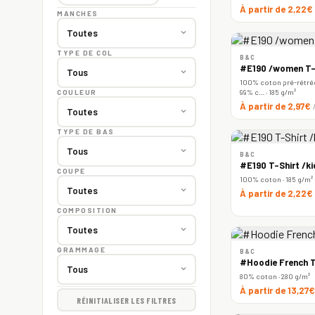
À partir de 2,22€
MANCHES
TYPE DE COL
B&C
#E190 /women T-
100% coton pré-rétréc
99% c… · 185 g/m²
COULEUR
À partir de 2,97€
TYPE DE BAS
B&C
#E190 T-Shirt /ki
COUPE
100% coton · 185 g/m²
À partir de 2,22€
COMPOSITION
GRAMMAGE
B&C
#Hoodie French T
80% coton · 280 g/m²
À partir de 13,27
RÉINITIALISER LES FILTRES