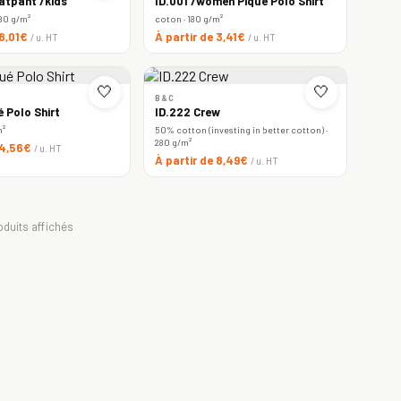
atpant /kids
ID.001 /women Piqué Polo Shirt
80 g/m²
coton · 180 g/m²
 8,01€
À partir de 3,41€
/ u. HT
/ u. HT
🤍
🤍
B&C
é Polo Shirt
ID.222 Crew
m²
50% cotton (investing in better cotton) ·
280 g/m²
 4,56€
/ u. HT
À partir de 8,49€
/ u. HT
oduits affichés