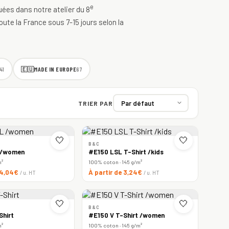
e
quées dans notre atelier du 8
oute la France sous 7-15 jours selon la
🇪🇺
MADE IN EUROPE
41
67
TRIER PAR
🤍
🤍
B&C
 /women
#E150 LSL T-Shirt /kids
m²
100% coton · 145 g/m²
e 4,04€
À partir de 3,24€
/ u. HT
/ u. HT
🤍
🤍
B&C
Shirt
#E150 V T-Shirt /women
m²
100% coton · 145 g/m²