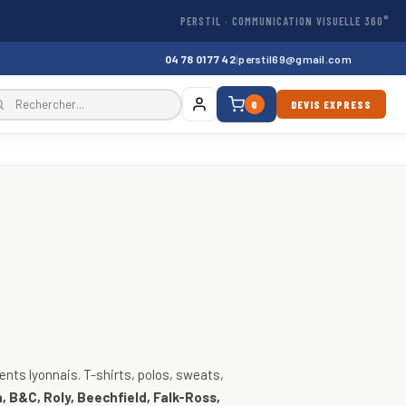
PERSTIL · COMMUNICATION VISUELLE 360°
04 78 01 77 42
|
perstil69@gmail.com
0
DEVIS EXPRESS
, vestes
nts lyonnais. T-shirts, polos, sweats,
, B&C, Roly, Beechfield, Falk-Ross,