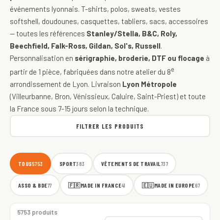
événements lyonnais. T-shirts, polos, sweats, vestes
softshell, doudounes, casquettes, tabliers, sacs, accessoires
— toutes les références
Stanley/Stella, B&C, Roly,
Beechfield, Falk-Ross, Gildan, Sol's, Russell
.
Personnalisation en
sérigraphie, broderie, DTF ou flocage
à
e
partir de 1 pièce, fabriquées dans notre atelier du 8
arrondissement de Lyon. Livraison
Lyon Métropole
(Villeurbanne, Bron, Vénissieux, Caluire, Saint-Priest) et toute
la France sous 7-15 jours selon la technique.
FILTRER LES PRODUITS
TOUS
SPORT
VÊTEMENTS DE TRAVAIL
5753
383
737
ASSO & BDE
🇫🇷
MADE IN FRANCE
🇪🇺
MADE IN EUROPE
77
41
67
5753 produits