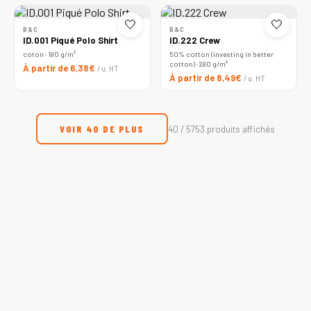
🤍
🤍
B&C
B&C
ID.001 Piqué Polo Shirt
ID.222 Crew
coton · 180 g/m²
50% cotton (investing in better
cotton) · 280 g/m²
À partir de 6,38€
/ u. HT
À partir de 8,49€
/ u. HT
VOIR 40 DE PLUS
40 / 5753 produits affichés