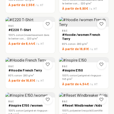
le better cot… · 220 g/m²
À partir de 2,55€
/ u. HT
À partir de 6,90€
/ u. HT
🤍
🤍
B&C
#E220 T-Shirt
B&C
#Hoodie /women French
100% coton (investissement dans
le better cot… · 220 g/m²
Terry
À partir de 6,44€
/ u. HT
80% coton · 280 g/m²
À partir de 16,61€
/ u. HT
🤍
🤍
B&C
B&C
#Hoodie French Terry
#inspire E150
80% coton · 280 g/m²
100% coton (peigné et ringspun ·
145 g/m²
À partir de 16,61€
/ u. HT
À partir de 4,54€
/ u. HT
🤍
🤍
B&C
B&C
#inspire E150 /women
#Reset Windbreaker /kids
100% coton (peigné et ringspun ·
100% polyester (recyclé) (certifié
145 g/m²
rcs)