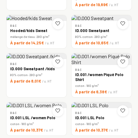
À partir de 19,89€
/ u. HT
🤍
🤍
B&C
B&C
Hooded/kids Sweat
ID.000 Sweatpant
mélange de tissu · 280 g/m²
80% cotton · 280 g/m²
À partir de 14,25€
À partir de 10,65€
/ u. HT
/ u. HT
🤍
🤍
B&C
ID.000 Sweatpant /kids
B&C
ID.001 /women Piqué Polo
80% cotton · 280 g/m²
Shirt
À partir de 8,01€
/ u. HT
coton · 180 g/m²
À partir de 6,38€
/ u. HT
🤍
🤍
B&C
B&C
ID.001 LSL /women Polo
ID.001 LSL Polo
coton · 180 g/m²
coton · 180 g/m²
À partir de 10,37€
À partir de 10,37€
/ u. HT
/ u. HT