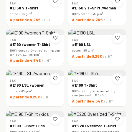
🤍
🤍
B&C
B&C
#E150 V T-Shirt
#E150 V T-Shirt /women
coton · 145 g/m²
100% coton · 145 g/m²
À partir de 4,28€
À partir de 4,28€
/ u. HT
/ u. HT
🤍
🤍
B&C
B&C
#E190 /women T-Shirt
#E190 LSL
100% coton pré-rétréci et ringspun
coton · 185 g/m²
ash: 99% c… · 185 g/m²
À partir de 9,25€
/ u. HT
À partir de 4,54€
/ u. HT
🤍
🤍
B&C
B&C
#E190 LSL /women
#E190 T-Shirt
coton · 185 g/m²
100% coton pré-rétréci et ring-
spun jersey si… · 185 g/m²
À partir de 9,25€
/ u. HT
À partir de 4,54€
/ u. HT
🤍
🤍
B&C
B&C
#E190 T-Shirt /kids
#E220 Oversized T-Shirt
100% coton · 185 g/m²
100% coton (investissement dans