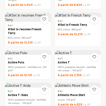
À partir de 4,54€
À partir de 8,82€
/ u. HT
/ u. HT
🤍
🤍
B&C
#Set In French Terry
B&C
#Set In /women French
80% coton · 280 g/m²
Terry
À partir de 12,21€
/ u. HT
80% coton · 280 g/m²
À partir de 12,21€
/ u. HT
🤍
🤍
B&C
B&C
Active Polo
Active T
100% polyester - certifiée rcs · 140
100% polyester recyclé - certifiée
g/m²
rcs coupe… · 140 g/m²
À partir de 10,11€
À partir de 2,70€
/ u. HT
/ u. HT
🤍
🤍
B&C
B&C
Active T /kids
Athletic Move Shirt
100% polyester recyclé - certifiée
coton · 145 g/m²
rcs conçu… · 140 g/m²
À partir de 4,62€
/ u. HT