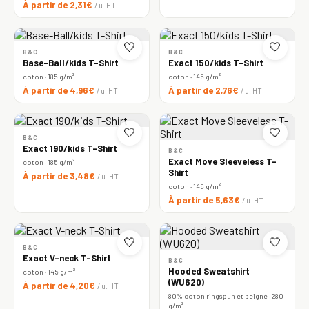
À partir de 2,31€
/ u. HT
🤍
🤍
B&C
B&C
Base-Ball/kids T-Shirt
Exact 150/kids T-Shirt
coton · 185 g/m²
coton · 145 g/m²
À partir de 4,96€
À partir de 2,76€
/ u. HT
/ u. HT
🤍
🤍
B&C
Exact 190/kids T-Shirt
B&C
Exact Move Sleeveless T-
coton · 185 g/m²
Shirt
À partir de 3,48€
/ u. HT
coton · 145 g/m²
À partir de 5,63€
/ u. HT
🤍
🤍
B&C
Exact V-neck T-Shirt
B&C
Hooded Sweatshirt
coton · 145 g/m²
(WU620)
À partir de 4,20€
/ u. HT
80% coton ringspun et peigné · 280
g/m²