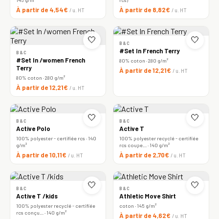
À partir de 4,54€
À partir de 8,82€
/ u. HT
/ u. HT
🤍
🤍
B&C
#Set In French Terry
B&C
#Set In /women French
80% coton · 280 g/m²
Terry
À partir de 12,21€
/ u. HT
80% coton · 280 g/m²
À partir de 12,21€
/ u. HT
🤍
🤍
B&C
B&C
Active Polo
Active T
100% polyester - certifiée rcs · 140
100% polyester recyclé - certifiée
g/m²
rcs coupe… · 140 g/m²
À partir de 10,11€
À partir de 2,70€
/ u. HT
/ u. HT
🤍
🤍
B&C
B&C
Active T /kids
Athletic Move Shirt
100% polyester recyclé - certifiée
coton · 145 g/m²
rcs conçu… · 140 g/m²
À partir de 4,62€
/ u. HT