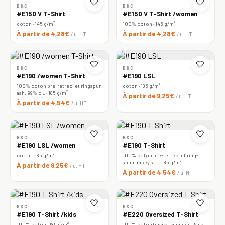
🤍
🤍
B&C
B&C
#E150 V T-Shirt
#E150 V T-Shirt /women
coton · 145 g/m²
100% coton · 145 g/m²
À partir de 4,28€
À partir de 4,28€
/ u. HT
/ u. HT
🤍
🤍
B&C
B&C
#E190 /women T-Shirt
#E190 LSL
100% coton pré-rétréci et ringspun
coton · 185 g/m²
ash: 99% c… · 185 g/m²
À partir de 9,25€
/ u. HT
À partir de 4,54€
/ u. HT
🤍
🤍
B&C
B&C
#E190 LSL /women
#E190 T-Shirt
coton · 185 g/m²
100% coton pré-rétréci et ring-
spun jersey si… · 185 g/m²
À partir de 9,25€
/ u. HT
À partir de 4,54€
/ u. HT
🤍
🤍
B&C
B&C
#E190 T-Shirt /kids
#E220 Oversized T-Shirt
100% coton · 185 g/m²
100% coton (investissement dans