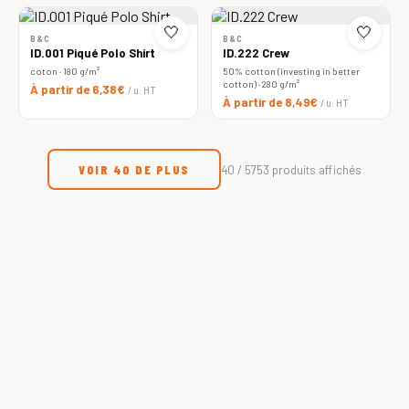
🤍
🤍
B&C
B&C
ID.001 Piqué Polo Shirt
ID.222 Crew
coton · 180 g/m²
50% cotton (investing in better
cotton) · 280 g/m²
À partir de 6,38€
/ u. HT
À partir de 8,49€
/ u. HT
VOIR 40 DE PLUS
40 / 5753 produits affichés