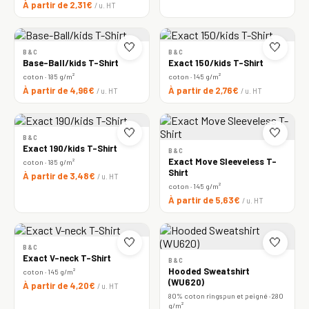
À partir de 2,31€
/ u. HT
🤍
🤍
B&C
B&C
Base-Ball/kids T-Shirt
Exact 150/kids T-Shirt
coton · 185 g/m²
coton · 145 g/m²
À partir de 4,96€
À partir de 2,76€
/ u. HT
/ u. HT
🤍
🤍
B&C
Exact 190/kids T-Shirt
B&C
Exact Move Sleeveless T-
coton · 185 g/m²
Shirt
À partir de 3,48€
/ u. HT
coton · 145 g/m²
À partir de 5,63€
/ u. HT
🤍
🤍
B&C
Exact V-neck T-Shirt
B&C
Hooded Sweatshirt
coton · 145 g/m²
(WU620)
À partir de 4,20€
/ u. HT
80% coton ringspun et peigné · 280
g/m²