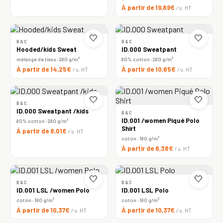
À partir de 19,89€
/ u. HT
🤍
🤍
B&C
B&C
Hooded/kids Sweat
ID.000 Sweatpant
mélange de tissu · 280 g/m²
80% cotton · 280 g/m²
À partir de 14,25€
À partir de 10,65€
/ u. HT
/ u. HT
🤍
🤍
B&C
ID.000 Sweatpant /kids
B&C
ID.001 /women Piqué Polo
80% cotton · 280 g/m²
Shirt
À partir de 8,01€
/ u. HT
coton · 180 g/m²
À partir de 6,38€
/ u. HT
🤍
🤍
B&C
B&C
ID.001 LSL /women Polo
ID.001 LSL Polo
coton · 180 g/m²
coton · 180 g/m²
À partir de 10,37€
À partir de 10,37€
/ u. HT
/ u. HT