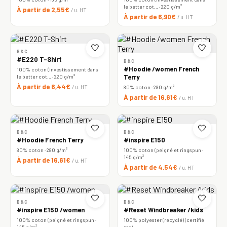
le better cot… · 220 g/m²
À partir de 2,55€
/ u. HT
À partir de 6,90€
/ u. HT
🤍
🤍
B&C
#E220 T-Shirt
B&C
#Hoodie /women French
100% coton (investissement dans
le better cot… · 220 g/m²
Terry
À partir de 6,44€
/ u. HT
80% coton · 280 g/m²
À partir de 16,61€
/ u. HT
🤍
🤍
B&C
B&C
#Hoodie French Terry
#inspire E150
80% coton · 280 g/m²
100% coton (peigné et ringspun ·
145 g/m²
À partir de 16,61€
/ u. HT
À partir de 4,54€
/ u. HT
🤍
🤍
B&C
B&C
#inspire E150 /women
#Reset Windbreaker /kids
100% coton (peigné et ringspun ·
100% polyester (recyclé) (certifié
145 g/m²
rcs)