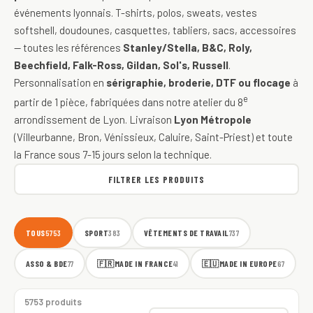
événements lyonnais. T-shirts, polos, sweats, vestes
softshell, doudounes, casquettes, tabliers, sacs, accessoires
— toutes les références
Stanley/Stella, B&C, Roly,
Beechfield, Falk-Ross, Gildan, Sol's, Russell
.
Personnalisation en
sérigraphie, broderie, DTF ou flocage
à
e
partir de 1 pièce, fabriquées dans notre atelier du 8
arrondissement de Lyon. Livraison
Lyon Métropole
(Villeurbanne, Bron, Vénissieux, Caluire, Saint-Priest) et toute
la France sous 7-15 jours selon la technique.
FILTRER LES PRODUITS
TOUS
SPORT
VÊTEMENTS DE TRAVAIL
5753
383
737
ASSO & BDE
🇫🇷
MADE IN FRANCE
🇪🇺
MADE IN EUROPE
77
41
67
5753 produits