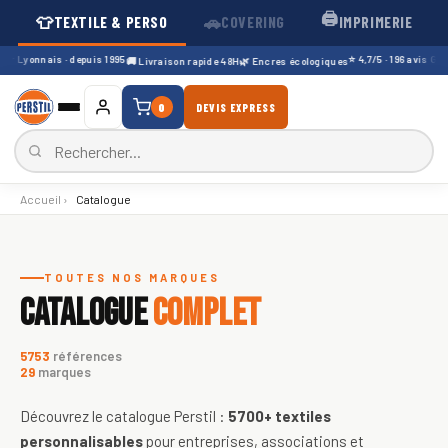
🖨️
👕
🚗
TEXTILE & PERSO
COVERING
IMPRIMERIE
r Lyonnais · depuis 1995
⭐ 4,7/5 · 196 avis Googl
🚚 Livraison rapide 48H
🌿 Encres écologiques
0
DEVIS EXPRESS
Accueil
›
Catalogue
Catalogue de textiles personnali
TOUTES NOS MARQUES
CATALOGUE
COMPLET
5753
références
29
marques
Découvrez le catalogue Perstil :
5700+
textiles
personnalisables
pour entreprises, associations et