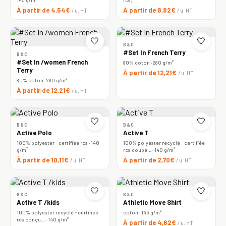
À partir de 4,54€
À partir de 8,82€
/ u. HT
/ u. HT
🤍
🤍
B&C
#Set In French Terry
B&C
#Set In /women French
80% coton · 280 g/m²
Terry
À partir de 12,21€
/ u. HT
80% coton · 280 g/m²
À partir de 12,21€
/ u. HT
🤍
🤍
B&C
B&C
Active Polo
Active T
100% polyester - certifiée rcs · 140
100% polyester recyclé - certifiée
g/m²
rcs coupe… · 140 g/m²
À partir de 10,11€
À partir de 2,70€
/ u. HT
/ u. HT
🤍
🤍
B&C
B&C
Active T /kids
Athletic Move Shirt
100% polyester recyclé - certifiée
coton · 145 g/m²
rcs conçu… · 140 g/m²
À partir de 4,62€
/ u. HT