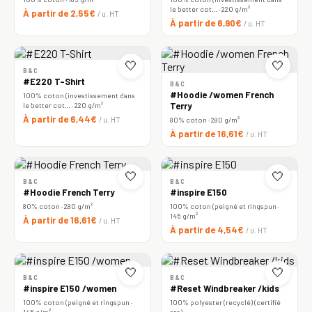
le better cot… · 220 g/m²
À partir de 2,55€
/ u. HT
À partir de 6,90€
/ u. HT
🤍
🤍
B&C
#E220 T-Shirt
B&C
#Hoodie /women French
100% coton (investissement dans
le better cot… · 220 g/m²
Terry
À partir de 6,44€
/ u. HT
80% coton · 280 g/m²
À partir de 16,61€
/ u. HT
🤍
🤍
B&C
B&C
#Hoodie French Terry
#inspire E150
80% coton · 280 g/m²
100% coton (peigné et ringspun ·
145 g/m²
À partir de 16,61€
/ u. HT
À partir de 4,54€
/ u. HT
🤍
🤍
B&C
B&C
#inspire E150 /women
#Reset Windbreaker /kids
100% coton (peigné et ringspun ·
100% polyester (recyclé) (certifié
145 g/m²
rcs)