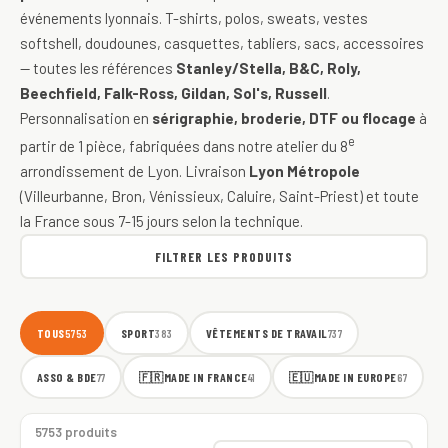
événements lyonnais. T-shirts, polos, sweats, vestes
softshell, doudounes, casquettes, tabliers, sacs, accessoires
— toutes les références
Stanley/Stella, B&C, Roly,
Beechfield, Falk-Ross, Gildan, Sol's, Russell
.
Personnalisation en
sérigraphie, broderie, DTF ou flocage
à
e
partir de 1 pièce, fabriquées dans notre atelier du 8
arrondissement de Lyon. Livraison
Lyon Métropole
(Villeurbanne, Bron, Vénissieux, Caluire, Saint-Priest) et toute
la France sous 7-15 jours selon la technique.
FILTRER LES PRODUITS
TOUS
SPORT
VÊTEMENTS DE TRAVAIL
5753
383
737
ASSO & BDE
🇫🇷
MADE IN FRANCE
🇪🇺
MADE IN EUROPE
77
41
67
5753 produits