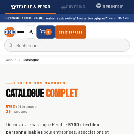
🖨️
👕
🚗
TEXTILE & PERSO
COVERING
IMPRIMERIE
er Lyonnais · depuis 1995
⭐ 4,7/5 · 196 avis Googl
🚚 Livraison rapide 48H
🌿 Encres écologiques
0
DEVIS EXPRESS
Accueil
›
Catalogue
Catalogue de textiles personnali
TOUTES NOS MARQUES
CATALOGUE
COMPLET
5753
références
29
marques
Découvrez le catalogue Perstil :
5700+
textiles
personnalisables
pour entreprises, associations et