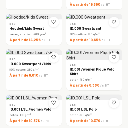
À partir de 19,89€
/ u. HT
🤍
🤍
B&C
B&C
Hooded/kids Sweat
ID.000 Sweatpant
mélange de tissu · 280 g/m²
80% cotton · 280 g/m²
À partir de 14,25€
À partir de 10,65€
/ u. HT
/ u. HT
🤍
🤍
B&C
ID.000 Sweatpant /kids
B&C
ID.001 /women Piqué Polo
80% cotton · 280 g/m²
Shirt
À partir de 8,01€
/ u. HT
coton · 180 g/m²
À partir de 6,38€
/ u. HT
🤍
🤍
B&C
B&C
ID.001 LSL /women Polo
ID.001 LSL Polo
coton · 180 g/m²
coton · 180 g/m²
À partir de 10,37€
À partir de 10,37€
/ u. HT
/ u. HT