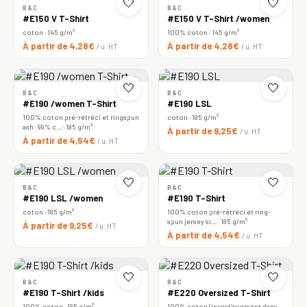
🤍
🤍
B&C
B&C
#E150 V T-Shirt
#E150 V T-Shirt /women
coton · 145 g/m²
100% coton · 145 g/m²
À partir de 4,28€
À partir de 4,28€
/ u. HT
/ u. HT
🤍
🤍
B&C
B&C
#E190 /women T-Shirt
#E190 LSL
100% coton pré-rétréci et ringspun
coton · 185 g/m²
ash: 99% c… · 185 g/m²
À partir de 9,25€
/ u. HT
À partir de 4,54€
/ u. HT
🤍
🤍
B&C
B&C
#E190 LSL /women
#E190 T-Shirt
coton · 185 g/m²
100% coton pré-rétréci et ring-
spun jersey si… · 185 g/m²
À partir de 9,25€
/ u. HT
À partir de 4,54€
/ u. HT
🤍
🤍
B&C
B&C
#E190 T-Shirt /kids
#E220 Oversized T-Shirt
100% coton · 185 g/m²
100% coton (investissement dans