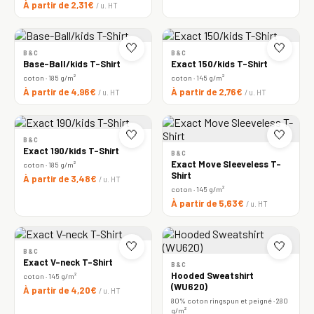
À partir de 2,31€
/ u. HT
🤍
🤍
B&C
B&C
Base-Ball/kids T-Shirt
Exact 150/kids T-Shirt
coton · 185 g/m²
coton · 145 g/m²
À partir de 4,96€
À partir de 2,76€
/ u. HT
/ u. HT
🤍
🤍
B&C
Exact 190/kids T-Shirt
B&C
Exact Move Sleeveless T-
coton · 185 g/m²
Shirt
À partir de 3,48€
/ u. HT
coton · 145 g/m²
À partir de 5,63€
/ u. HT
🤍
🤍
B&C
Exact V-neck T-Shirt
B&C
Hooded Sweatshirt
coton · 145 g/m²
(WU620)
À partir de 4,20€
/ u. HT
80% coton ringspun et peigné · 280
g/m²