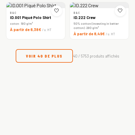
🤍
🤍
B&C
B&C
ID.001 Piqué Polo Shirt
ID.222 Crew
coton · 180 g/m²
50% cotton (investing in better
cotton) · 280 g/m²
À partir de 6,38€
/ u. HT
À partir de 8,49€
/ u. HT
VOIR 40 DE PLUS
40 / 5753 produits affichés