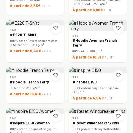
le better cot… · 220 g/m²
À partir de 2,55€
/ u. HT
À partir de 6,90€
/ u. HT
🤍
🤍
B&C
#E220 T-Shirt
B&C
#Hoodie /women French
100% coton (investissement dans
le better cot… · 220 g/m²
Terry
À partir de 6,44€
/ u. HT
80% coton · 280 g/m²
À partir de 16,61€
/ u. HT
🤍
🤍
B&C
B&C
#Hoodie French Terry
#inspire E150
80% coton · 280 g/m²
100% coton (peigné et ringspun ·
145 g/m²
À partir de 16,61€
/ u. HT
À partir de 4,54€
/ u. HT
🤍
🤍
B&C
B&C
#inspire E150 /women
#Reset Windbreaker /kids
100% coton (peigné et ringspun ·
100% polyester (recyclé) (certifié
145 g/m²
rcs)