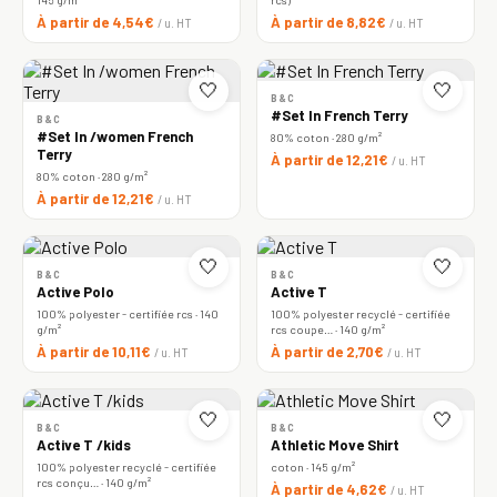
À partir de 4,54€
À partir de 8,82€
/ u. HT
/ u. HT
🤍
🤍
B&C
#Set In French Terry
B&C
#Set In /women French
80% coton · 280 g/m²
Terry
À partir de 12,21€
/ u. HT
80% coton · 280 g/m²
À partir de 12,21€
/ u. HT
🤍
🤍
B&C
B&C
Active Polo
Active T
100% polyester - certifiée rcs · 140
100% polyester recyclé - certifiée
g/m²
rcs coupe… · 140 g/m²
À partir de 10,11€
À partir de 2,70€
/ u. HT
/ u. HT
🤍
🤍
B&C
B&C
Active T /kids
Athletic Move Shirt
100% polyester recyclé - certifiée
coton · 145 g/m²
rcs conçu… · 140 g/m²
À partir de 4,62€
/ u. HT