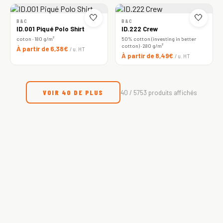
🤍
🤍
B&C
B&C
ID.001 Piqué Polo Shirt
ID.222 Crew
coton · 180 g/m²
50% cotton (investing in better
cotton) · 280 g/m²
À partir de 6,38€
/ u. HT
À partir de 8,49€
/ u. HT
VOIR 40 DE PLUS
40 / 5753 produits affichés