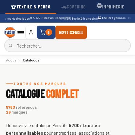
🖨️
👕
🚗
TEXTILE & PERSO
COVERING
IMPRIMERIE
⭐ 4,7/5 · 196 avis Google
🏭 Atelier Lyonnais · depuis 
ncres écologiques
🇫🇷 Société française
0
DEVIS EXPRESS
Accueil
›
Catalogue
Catalogue de textiles personnali
TOUTES NOS MARQUES
CATALOGUE
COMPLET
5753
références
29
marques
Découvrez le catalogue Perstil :
5700+
textiles
personnalisables
pour entreprises, associations et