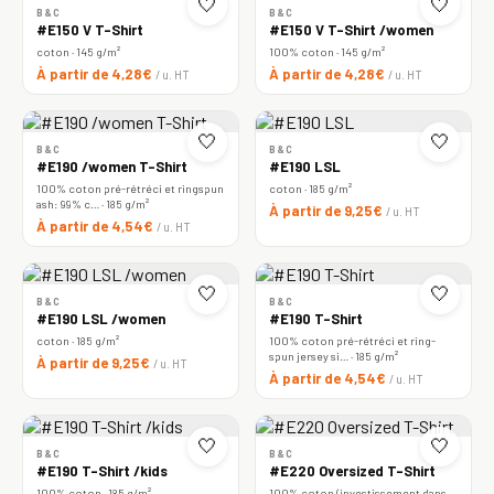
🤍
🤍
B&C
B&C
#E150 V T-Shirt
#E150 V T-Shirt /women
coton · 145 g/m²
100% coton · 145 g/m²
À partir de 4,28€
À partir de 4,28€
/ u. HT
/ u. HT
🤍
🤍
B&C
B&C
#E190 /women T-Shirt
#E190 LSL
100% coton pré-rétréci et ringspun
coton · 185 g/m²
ash: 99% c… · 185 g/m²
À partir de 9,25€
/ u. HT
À partir de 4,54€
/ u. HT
🤍
🤍
B&C
B&C
#E190 LSL /women
#E190 T-Shirt
coton · 185 g/m²
100% coton pré-rétréci et ring-
spun jersey si… · 185 g/m²
À partir de 9,25€
/ u. HT
À partir de 4,54€
/ u. HT
🤍
🤍
B&C
B&C
#E190 T-Shirt /kids
#E220 Oversized T-Shirt
100% coton · 185 g/m²
100% coton (investissement dans