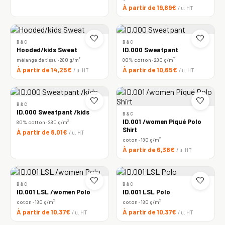
À partir de 19,89€
/ u. HT
🤍
🤍
B&C
B&C
Hooded/kids Sweat
ID.000 Sweatpant
mélange de tissu · 280 g/m²
80% cotton · 280 g/m²
À partir de 14,25€
À partir de 10,65€
/ u. HT
/ u. HT
🤍
🤍
B&C
ID.000 Sweatpant /kids
B&C
ID.001 /women Piqué Polo
80% cotton · 280 g/m²
Shirt
À partir de 8,01€
/ u. HT
coton · 180 g/m²
À partir de 6,38€
/ u. HT
🤍
🤍
B&C
B&C
ID.001 LSL /women Polo
ID.001 LSL Polo
coton · 180 g/m²
coton · 180 g/m²
À partir de 10,37€
À partir de 10,37€
/ u. HT
/ u. HT