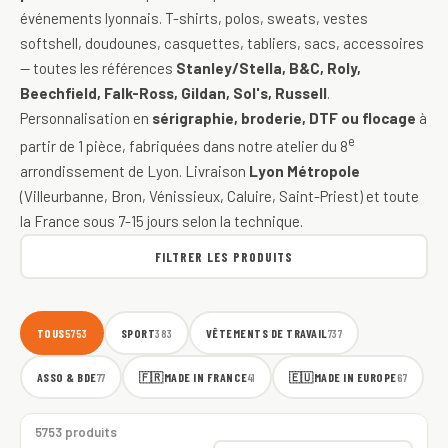
événements lyonnais. T-shirts, polos, sweats, vestes
softshell, doudounes, casquettes, tabliers, sacs, accessoires
— toutes les références
Stanley/Stella, B&C, Roly,
Beechfield, Falk-Ross, Gildan, Sol's, Russell
.
Personnalisation en
sérigraphie, broderie, DTF ou flocage
à
e
partir de 1 pièce, fabriquées dans notre atelier du 8
arrondissement de Lyon. Livraison
Lyon Métropole
(Villeurbanne, Bron, Vénissieux, Caluire, Saint-Priest) et toute
la France sous 7-15 jours selon la technique.
FILTRER LES PRODUITS
TOUS
SPORT
VÊTEMENTS DE TRAVAIL
5753
383
737
ASSO & BDE
🇫🇷
MADE IN FRANCE
🇪🇺
MADE IN EUROPE
77
41
67
5753 produits