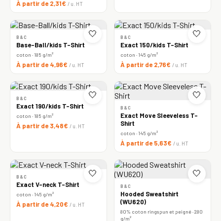
À partir de 2,31€
/ u. HT
🤍
🤍
B&C
B&C
Base-Ball/kids T-Shirt
Exact 150/kids T-Shirt
coton · 185 g/m²
coton · 145 g/m²
À partir de 4,96€
À partir de 2,76€
/ u. HT
/ u. HT
🤍
🤍
B&C
Exact 190/kids T-Shirt
B&C
Exact Move Sleeveless T-
coton · 185 g/m²
Shirt
À partir de 3,48€
/ u. HT
coton · 145 g/m²
À partir de 5,63€
/ u. HT
🤍
🤍
B&C
Exact V-neck T-Shirt
B&C
Hooded Sweatshirt
coton · 145 g/m²
(WU620)
À partir de 4,20€
/ u. HT
80% coton ringspun et peigné · 280
g/m²