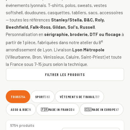
événements lyonnais. T-shirts, polos, sweats, vestes
softshell, doudounes, casquettes, tabliers, sacs, accessoires
— toutes les références
Stanley/Stella, B&C, Roly,
Beechfield, Falk-Ross, Gildan, Sol's, Russell
.
Personnalisation en
sérigraphie, broderie, DTF ou flocage
à
e
partir de 1 pièce, fabriquées dans notre atelier du 8
arrondissement de Lyon. Livraison
Lyon Métropole
(Villeurbanne, Bron, Vénissieux, Caluire, Saint-Priest) et toute
la France sous 7-15 jours selon la technique.
FILTRER LES PRODUITS
TOUS
SPORT
VÊTEMENTS DE TRAVAIL
5754
383
737
ASSO & BDE
🇫🇷
MADE IN FRANCE
🇪🇺
MADE IN EUROPE
78
41
67
5754 produits