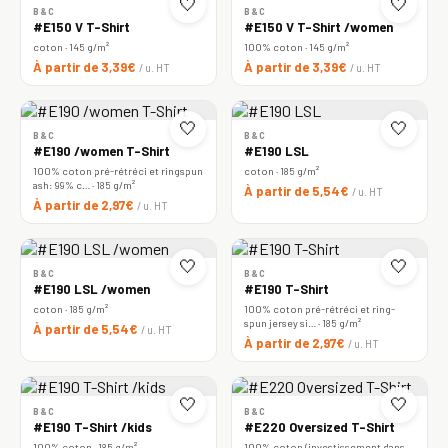
🤍
🤍
B&C
B&C
#E150 V T-Shirt
#E150 V T-Shirt /women
coton · 145 g/m²
100% coton · 145 g/m²
À partir de 3,39€
À partir de 3,39€
/ u. HT
/ u. HT
🤍
🤍
B&C
B&C
#E190 /women T-Shirt
#E190 LSL
100% coton pré-rétréci et ringspun
coton · 185 g/m²
ash: 99% c… · 185 g/m²
À partir de 5,54€
/ u. HT
À partir de 2,97€
/ u. HT
🤍
🤍
B&C
B&C
#E190 LSL /women
#E190 T-Shirt
coton · 185 g/m²
100% coton pré-rétréci et ring-
spun jersey si… · 185 g/m²
À partir de 5,54€
/ u. HT
À partir de 2,97€
/ u. HT
🤍
🤍
B&C
B&C
#E190 T-Shirt /kids
#E220 Oversized T-Shirt
100% coton · 185 g/m²
100% coton (investissement dans