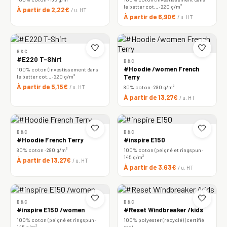
le better cot… · 220 g/m²
À partir de 2,22€
/ u. HT
À partir de 6,90€
/ u. HT
🤍
🤍
B&C
#E220 T-Shirt
B&C
#Hoodie /women French
100% coton (investissement dans
le better cot… · 220 g/m²
Terry
À partir de 5,15€
/ u. HT
80% coton · 280 g/m²
À partir de 13,27€
/ u. HT
🤍
🤍
B&C
B&C
#Hoodie French Terry
#inspire E150
80% coton · 280 g/m²
100% coton (peigné et ringspun ·
145 g/m²
À partir de 13,27€
/ u. HT
À partir de 3,63€
/ u. HT
🤍
🤍
B&C
B&C
#inspire E150 /women
#Reset Windbreaker /kids
100% coton (peigné et ringspun ·
100% polyester (recyclé) (certifié
145 g/m²
rcs)