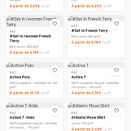
À partir de 3,63€
À partir de 8,82€
/ u. HT
/ u. HT
🤍
🤍
B&C
#Set In French Terry
B&C
#Set In /women French
80% coton · 280 g/m²
Terry
À partir de 9,78€
/ u. HT
80% coton · 280 g/m²
À partir de 9,78€
/ u. HT
🤍
🤍
B&C
B&C
Active Polo
Active T
100% polyester - certifiée rcs · 140
100% polyester recyclé - certifiée
g/m²
rcs coupe… · 140 g/m²
À partir de 10,11€
À partir de 2,70€
/ u. HT
/ u. HT
🤍
🤍
B&C
B&C
Active T /kids
Athletic Move Shirt
100% polyester recyclé - certifiée
coton · 145 g/m²
rcs conçu… · 140 g/m²
À partir de 3,48€
/ u. HT