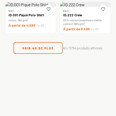
🤍
🤍
B&C
B&C
ID.001 Piqué Polo Shirt
ID.222 Crew
coton · 180 g/m²
50% cotton (investing in better
cotton) · 280 g/m²
À partir de 4,56€
/ u. HT
À partir de 8,49€
/ u. HT
VOIR 40 DE PLUS
40 / 5754 produits affichés