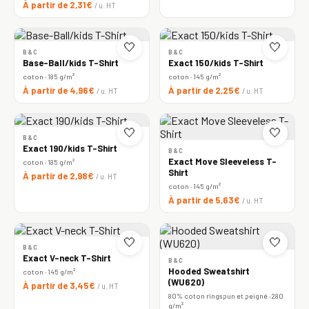
À partir de 2,31€
/ u. HT
🤍
🤍
B&C
B&C
Base-Ball/kids T-Shirt
Exact 150/kids T-Shirt
coton · 185 g/m²
coton · 145 g/m²
À partir de 4,96€
À partir de 2,25€
/ u. HT
/ u. HT
🤍
🤍
B&C
Exact 190/kids T-Shirt
B&C
Exact Move Sleeveless T-
coton · 185 g/m²
Shirt
À partir de 2,98€
/ u. HT
coton · 145 g/m²
À partir de 5,63€
/ u. HT
🤍
🤍
B&C
Exact V-neck T-Shirt
B&C
Hooded Sweatshirt
coton · 145 g/m²
(WU620)
À partir de 3,45€
/ u. HT
80% coton ringspun et peigné · 280
g/m²