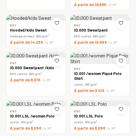
À partir de 19,89€
/ u. HT
🤍
🤍
B&C
B&C
Hooded/kids Sweat
ID.000 Sweatpant
mélange de tissu · 280 g/m²
80% cotton · 280 g/m²
À partir de 14,25€
À partir de 10,65€
/ u. HT
/ u. HT
🤍
🤍
B&C
ID.000 Sweatpant /kids
B&C
ID.001 /women Piqué Polo
80% cotton · 280 g/m²
Shirt
À partir de 8,01€
/ u. HT
coton · 180 g/m²
À partir de 3,41€
/ u. HT
🤍
🤍
B&C
B&C
ID.001 LSL /women Polo
ID.001 LSL Polo
coton · 180 g/m²
coton · 180 g/m²
À partir de 8,05€
À partir de 8,05€
/ u. HT
/ u. HT