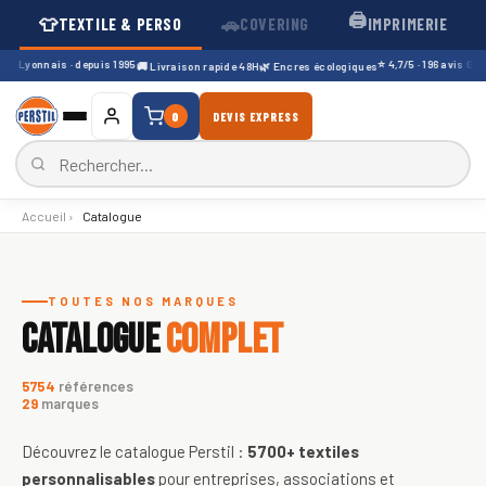
🖨️
👕
🚗
TEXTILE & PERSO
COVERING
IMPRIMERIE
r Lyonnais · depuis 1995
⭐ 4,7/5 · 196 avis Google
🚚 Livraison rapide 48H
🌿 Encres écologiques
0
DEVIS EXPRESS
Accueil
›
Catalogue
Catalogue de textiles personnali
TOUTES NOS MARQUES
CATALOGUE
COMPLET
5754
références
29
marques
Découvrez le catalogue Perstil :
5700+
textiles
personnalisables
pour entreprises, associations et