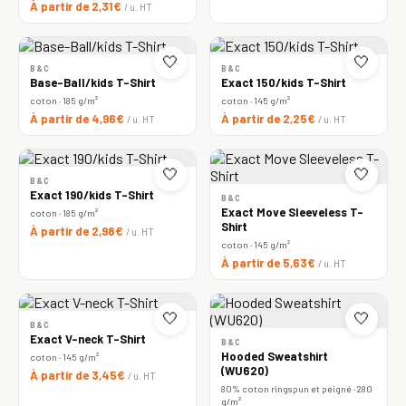
À partir de 2,31€
/ u. HT
🤍
🤍
B&C
B&C
Base-Ball/kids T-Shirt
Exact 150/kids T-Shirt
coton · 185 g/m²
coton · 145 g/m²
À partir de 4,96€
À partir de 2,25€
/ u. HT
/ u. HT
🤍
🤍
B&C
Exact 190/kids T-Shirt
B&C
Exact Move Sleeveless T-
coton · 185 g/m²
Shirt
À partir de 2,98€
/ u. HT
coton · 145 g/m²
À partir de 5,63€
/ u. HT
🤍
🤍
B&C
Exact V-neck T-Shirt
B&C
Hooded Sweatshirt
coton · 145 g/m²
(WU620)
À partir de 3,45€
/ u. HT
80% coton ringspun et peigné · 280
g/m²