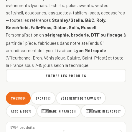
événements lyonnais. T-shirts, polos, sweats, vestes
softshell, doudounes, casquettes, tabliers, sacs, accessoires
— toutes les références
Stanley/Stella, B&C, Roly,
Beechfield, Falk-Ross, Gildan, Sol's, Russell
.
Personnalisation en
sérigraphie, broderie, DTF ou flocage
à
e
partir de 1 pièce, fabriquées dans notre atelier du 8
arrondissement de Lyon. Livraison
Lyon Métropole
(Villeurbanne, Bron, Vénissieux, Caluire, Saint-Priest) et toute
la France sous 7-15 jours selon la technique.
FILTRER LES PRODUITS
TOUS
SPORT
VÊTEMENTS DE TRAVAIL
5754
383
737
ASSO & BDE
🇫🇷
MADE IN FRANCE
🇪🇺
MADE IN EUROPE
78
41
67
5754 produits