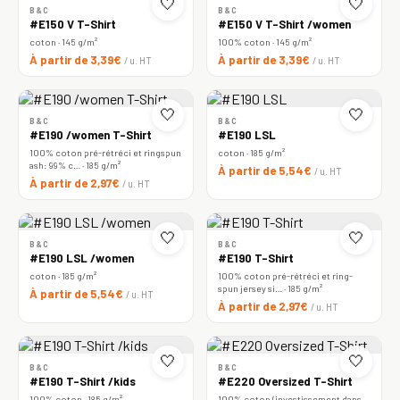
🤍
🤍
B&C
B&C
#E150 V T-Shirt
#E150 V T-Shirt /women
coton · 145 g/m²
100% coton · 145 g/m²
À partir de 3,39€
À partir de 3,39€
/ u. HT
/ u. HT
🤍
🤍
B&C
B&C
#E190 /women T-Shirt
#E190 LSL
100% coton pré-rétréci et ringspun
coton · 185 g/m²
ash: 99% c… · 185 g/m²
À partir de 5,54€
/ u. HT
À partir de 2,97€
/ u. HT
🤍
🤍
B&C
B&C
#E190 LSL /women
#E190 T-Shirt
coton · 185 g/m²
100% coton pré-rétréci et ring-
spun jersey si… · 185 g/m²
À partir de 5,54€
/ u. HT
À partir de 2,97€
/ u. HT
🤍
🤍
B&C
B&C
#E190 T-Shirt /kids
#E220 Oversized T-Shirt
100% coton · 185 g/m²
100% coton (investissement dans