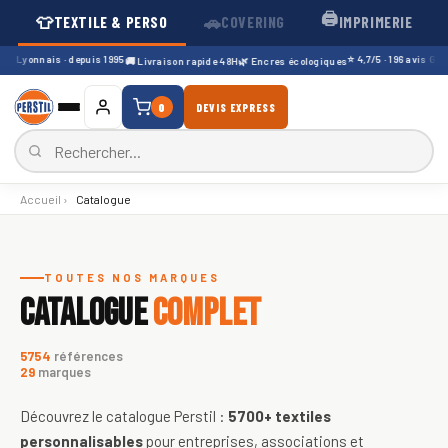
🖨️
👕
🚗
TEXTILE & PERSO
COVERING
IMPRIMERIE
r Lyonnais · depuis 1995
⭐ 4,7/5 · 196 avis Google
🚚 Livraison rapide 48H
🌿 Encres écologiques
0
DEVIS EXPRESS
Accueil
›
Catalogue
Catalogue de textiles personnali
TOUTES NOS MARQUES
CATALOGUE
COMPLET
5754
références
29
marques
Découvrez le catalogue Perstil :
5700+
textiles
personnalisables
pour entreprises, associations et