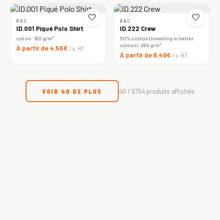
🤍
🤍
B&C
B&C
ID.001 Piqué Polo Shirt
ID.222 Crew
coton · 180 g/m²
50% cotton (investing in better
cotton) · 280 g/m²
À partir de 4,56€
/ u. HT
À partir de 8,49€
/ u. HT
VOIR 40 DE PLUS
40 / 5754 produits affichés