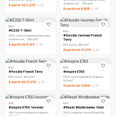
le better cot… · 220 g/m²
À partir de 2,22€
/ u. HT
À partir de 6,90€
/ u. HT
🤍
🤍
B&C
#E220 T-Shirt
B&C
#Hoodie /women French
100% coton (investissement dans
le better cot… · 220 g/m²
Terry
À partir de 5,15€
/ u. HT
80% coton · 280 g/m²
À partir de 13,27€
/ u. HT
🤍
🤍
B&C
B&C
#Hoodie French Terry
#inspire E150
80% coton · 280 g/m²
100% coton (peigné et ringspun ·
145 g/m²
À partir de 13,27€
/ u. HT
À partir de 3,63€
/ u. HT
🤍
🤍
B&C
B&C
#inspire E150 /women
#Reset Windbreaker /kids
100% coton (peigné et ringspun ·
100% polyester (recyclé) (certifié
145 g/m²
rcs)