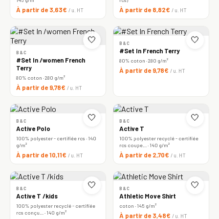
À partir de 3,63€
À partir de 8,82€
/ u. HT
/ u. HT
🤍
🤍
B&C
#Set In French Terry
B&C
#Set In /women French
80% coton · 280 g/m²
Terry
À partir de 9,78€
/ u. HT
80% coton · 280 g/m²
À partir de 9,78€
/ u. HT
🤍
🤍
B&C
B&C
Active Polo
Active T
100% polyester - certifiée rcs · 140
100% polyester recyclé - certifiée
g/m²
rcs coupe… · 140 g/m²
À partir de 10,11€
À partir de 2,70€
/ u. HT
/ u. HT
🤍
🤍
B&C
B&C
Active T /kids
Athletic Move Shirt
100% polyester recyclé - certifiée
coton · 145 g/m²
rcs conçu… · 140 g/m²
À partir de 3,48€
/ u. HT