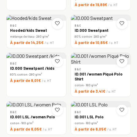
À partir de 19,89€
/ u. HT
🤍
🤍
B&C
B&C
Hooded/kids Sweat
ID.000 Sweatpant
mélange de tissu · 280 g/m²
80% cotton · 280 g/m²
À partir de 14,25€
À partir de 10,65€
/ u. HT
/ u. HT
🤍
🤍
B&C
ID.000 Sweatpant /kids
B&C
ID.001 /women Piqué Polo
80% cotton · 280 g/m²
Shirt
À partir de 8,01€
/ u. HT
coton · 180 g/m²
À partir de 3,41€
/ u. HT
🤍
🤍
B&C
B&C
ID.001 LSL /women Polo
ID.001 LSL Polo
coton · 180 g/m²
coton · 180 g/m²
À partir de 8,05€
À partir de 8,05€
/ u. HT
/ u. HT