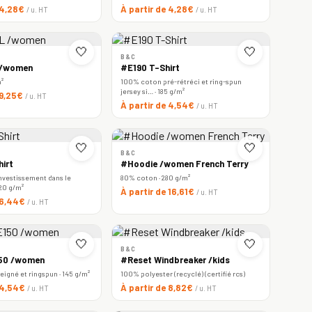
 4,28€
À partir de 4,28€
/ u. HT
/ u. HT
🤍
🤍
B&C
 /women
#E190 T-Shirt
m²
100% coton pré-rétréci et ring-spun
jersey si… · 185 g/m²
 9,25€
/ u. HT
À partir de 4,54€
/ u. HT
🤍
🤍
B&C
irt
#Hoodie /women French Terry
nvestissement dans le
80% coton · 280 g/m²
220 g/m²
À partir de 16,61€
/ u. HT
e 6,44€
/ u. HT
🤍
🤍
B&C
150 /women
#Reset Windbreaker /kids
igné et ringspun · 145 g/m²
100% polyester (recyclé) (certifié rcs)
e 4,54€
À partir de 8,82€
/ u. HT
/ u. HT