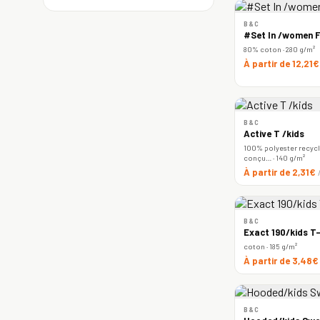
B&C
#Set In /women F
80% coton · 280 g/m²
À partir de 12,21
B&C
Active T /kids
100% polyester recyclé
conçu… · 140 g/m²
À partir de 2,31€
B&C
Exact 190/kids T-
coton · 185 g/m²
À partir de 3,48
B&C