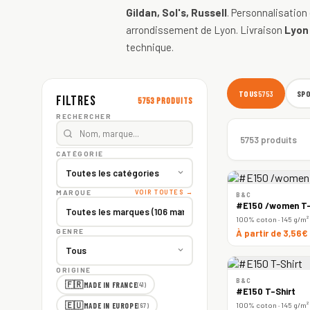
Gildan, Sol's, Russell
. Personnalisation
arrondissement de Lyon. Livraison
Lyon
technique.
TOUS
SP
5753
Filtres
5753 produits
RECHERCHER
5753 produits
CATÉGORIE
MARQUE
VOIR TOUTES →
B&C
#E150 /women T-
100% coton · 145 g/m²
GENRE
À partir de 3,56€
ORIGINE
B&C
🇫🇷
MADE IN FRANCE
(41)
#E150 T-Shirt
🇪🇺
100% coton · 145 g/m²
MADE IN EUROPE
(67)