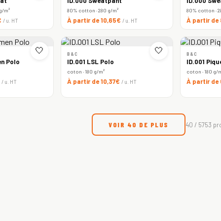
at
ID.000 Sweatpant
ID.000 Swe
 g/m²
80% cotton · 280 g/m²
80% cotton · 2
€
À partir de 10,65€
À partir de
/ u. HT
/ u. HT
🤍
🤍
B&C
B&C
n Polo
ID.001 LSL Polo
ID.001 Piqu
coton · 180 g/m²
coton · 180 g/
€
À partir de 10,37€
À partir de
/ u. HT
/ u. HT
VOIR 40 DE PLUS
40 / 5753 pr