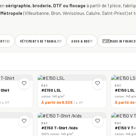
 en
sérigraphie, broderie, DTF ou flocage
à partir de 1 pièce, fabri
 Métropole
(Villeurbanne, Bron, Vénissieux, Caluire, Saint-Priest) et t
ORT
VÊTEMENTS DE TRAVAIL
ASSO & BDE
🇫🇷
MADE IN FRANCE
383
737
77
🤍
🤍
B&C
B&C
Shirt
#E150 LSL
#E150 LSL
coton · 145 g/m²
coton · 145 g/
À partir de 6,50€
À partir de
/ u. HT
/ u. HT
🤍
🤍
B&C
B&C
#E150 T-Shirt /kids
#E150 V T-
100% coton · 145 g/m²
coton · 145 g/