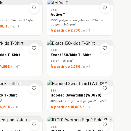
🤍
🤍
B&C
Active T
- certifiée rcs · 140 g/m²
100% polyester recyclé - certifiée rcs
coupe… · 140 g/m²
 10,11€
/ u. HT
À partir de 2,70€
/ u. HT
🤍
🤍
B&C
ids T-Shirt
Exact 150/kids T-Shirt
m²
coton · 145 g/m²
 4,96€
À partir de 2,76€
/ u. HT
/ u. HT
🤍
🤍
B&C
ck T-Shirt
Hooded Sweatshirt (WU620)
m²
80% coton ringspun et peigné · 280 g/m²
 4,20€
À partir de 19,89€
/ u. HT
/ u. HT
🤍
🤍
B&C