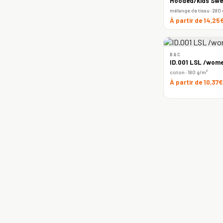
Hooded/kids Swe
mélange de tissu · 280
À partir de 14,25
B&C
ID.001 LSL /wome
coton · 180 g/m²
À partir de 10,37