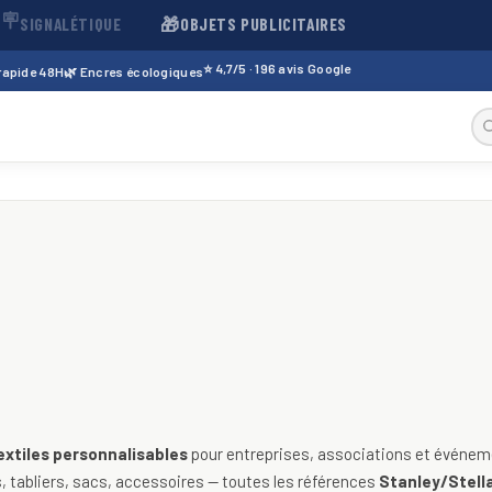
🪧
🎁
SIGNALÉTIQUE
OBJETS PUBLICITAIRES
⭐ 4,7/5 · 196 avis Google
 rapide 48H
🌿 Encres écologiques
sables — t-shirts, polos, sweats
extiles personnalisables
pour entreprises, associations et événeme
 tabliers, sacs, accessoires — toutes les références
Stanley/Stella