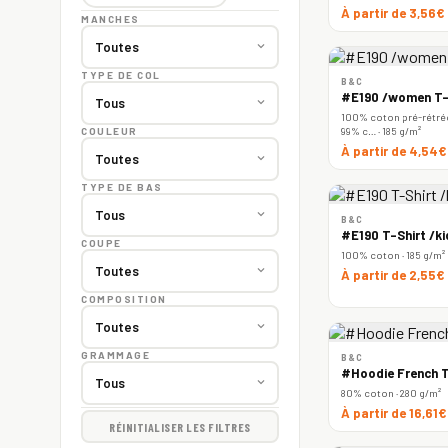
À partir de 3,56€
MANCHES
TYPE DE COL
B&C
#E190 /women T-
100% coton pré-rétréc
99% c… · 185 g/m²
COULEUR
À partir de 4,54
TYPE DE BAS
B&C
#E190 T-Shirt /ki
COUPE
100% coton · 185 g/m²
À partir de 2,55€
COMPOSITION
GRAMMAGE
B&C
#Hoodie French T
80% coton · 280 g/m²
À partir de 16,61
RÉINITIALISER LES FILTRES