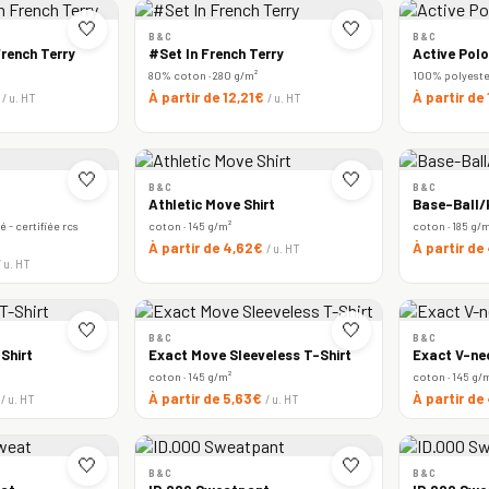
🤍
🤍
B&C
B&C
rench Terry
#Set In French Terry
Active Polo
80% coton · 280 g/m²
100% polyester 
€
À partir de 12,21€
À partir de
/ u. HT
/ u. HT
🤍
🤍
B&C
B&C
Athletic Move Shirt
Base-Ball/k
 - certifiée rcs
coton · 145 g/m²
coton · 185 g/
À partir de 4,62€
À partir de
/ u. HT
/ u. HT
🤍
🤍
B&C
B&C
Shirt
Exact Move Sleeveless T-Shirt
Exact V-ne
coton · 145 g/m²
coton · 145 g/
€
À partir de 5,63€
À partir de
/ u. HT
/ u. HT
🤍
🤍
B&C
B&C