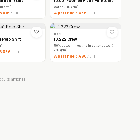
atpant /kids
ID.001 /women Piqué Polo Shirt
80 g/m²
coton · 180 g/m²
 8,01€
À partir de 6,38€
/ u. HT
/ u. HT
🤍
🤍
B&C
é Polo Shirt
ID.222 Crew
m²
50% cotton (investing in better cotton) ·
280 g/m²
 6,38€
/ u. HT
À partir de 8,49€
/ u. HT
oduits affichés