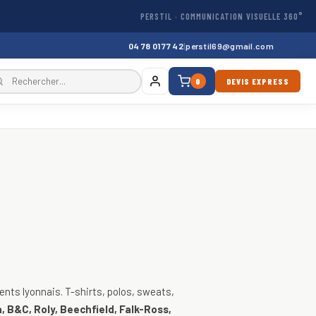
PERSTIL · COMMUNICATION VISUELLE 360°
04 78 01 77 42
|
perstil69@gmail.com
0
DEVIS EXPRESS
, vestes
nts lyonnais. T-shirts, polos, sweats,
, B&C, Roly, Beechfield, Falk-Ross,