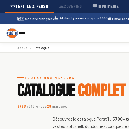
🖨️
👕
🚗
TEXTILE & PERSO
COVERING
IMPRIMERIE
🏭 Atelier Lyonnais · depuis 1995
🇫🇷 Société française
🚚 Livraison
Accueil
›
Catalogue
Catalogue de textiles personnali
TOUTES NOS MARQUES
CATALOGUE
COMPLET
5753
références
29
marques
Découvrez le catalogue Perstil :
5700+
t
vestes softshell, doudounes, casquettes,