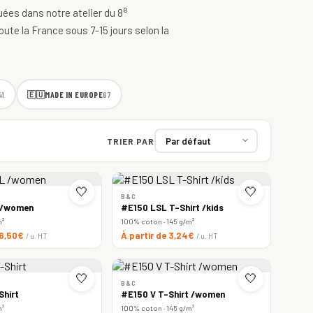
e
quées dans notre atelier du 8
oute la France sous 7-15 jours selon la
🇪🇺
MADE IN EUROPE
41
67
TRIER PAR
🤍
🤍
B&C
 /women
#E150 LSL T-Shirt /kids
m²
100% coton · 145 g/m²
 6,50€
À partir de 3,24€
/ u. HT
/ u. HT
🤍
🤍
B&C
Shirt
#E150 V T-Shirt /women
m²
100% coton · 145 g/m²