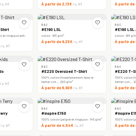
À partir de 2,13€
À partir de
/ u. HT
/ u. HT
🤍
🤍
B&C
B&C
Shirt
#E190 LSL
#E190 LSL
i et ringspun ash:
coton · 185 g/m²
coton · 185 g/
À partir de 9,25€
À partir de
/ u. HT
€
/ u. HT
🤍
🤍
B&C
B&C
ds
#E220 Oversized T-Shirt
#E220 T-Sh
100% coton (investissement dans le
100% coton (i
better cot… · 220 g/m²
better cot… · 
/ u. HT
À partir de 6,90€
À partir d
/ u. HT
🤍
🤍
B&C
B&C
erry
#inspire E150
#inspire E
100% coton (peigné et ringspun · 145 g/m²
100% coton (pe
€
À partir de 4,54€
À partir d
/ u. HT
/ u. HT