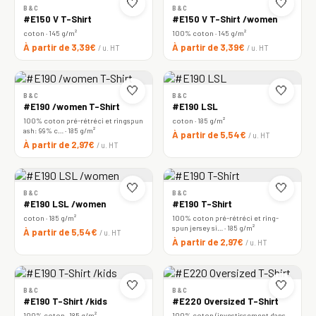
🤍
🤍
B&C
B&C
#E150 V T-Shirt
#E150 V T-Shirt /women
coton · 145 g/m²
100% coton · 145 g/m²
À partir de 3,39€
À partir de 3,39€
/ u. HT
/ u. HT
🤍
🤍
B&C
B&C
#E190 /women T-Shirt
#E190 LSL
100% coton pré-rétréci et ringspun
coton · 185 g/m²
ash: 99% c… · 185 g/m²
À partir de 5,54€
/ u. HT
À partir de 2,97€
/ u. HT
🤍
🤍
B&C
B&C
#E190 LSL /women
#E190 T-Shirt
coton · 185 g/m²
100% coton pré-rétréci et ring-
spun jersey si… · 185 g/m²
À partir de 5,54€
/ u. HT
À partir de 2,97€
/ u. HT
🤍
🤍
B&C
B&C
#E190 T-Shirt /kids
#E220 Oversized T-Shirt
100% coton · 185 g/m²
100% coton (investissement dans