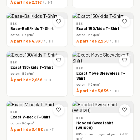
À partir de 2,31€
/ u. HT
🤍
🤍
B&C
B&C
Base-Ball/kids T-Shirt
Exact 150/kids T-Shirt
coton · 185 g/m²
coton · 145 g/m²
À partir de 4,96€
À partir de 2,25€
/ u. HT
/ u. HT
🤍
🤍
B&C
Exact 190/kids T-Shirt
B&C
Exact Move Sleeveless T-
coton · 185 g/m²
Shirt
À partir de 2,98€
/ u. HT
coton · 145 g/m²
À partir de 5,63€
/ u. HT
🤍
🤍
B&C
Exact V-neck T-Shirt
B&C
Hooded Sweatshirt
coton · 145 g/m²
(WU620)
À partir de 3,45€
/ u. HT
80% coton ringspun et peigné · 280
g/m²