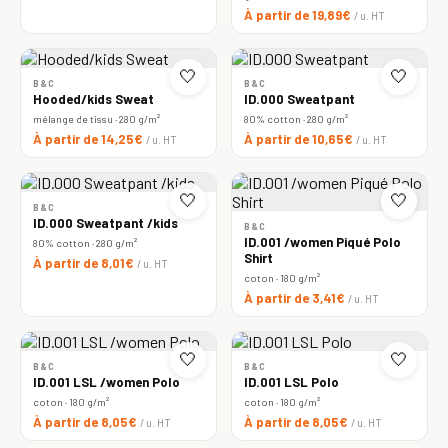
À partir de 19,89€
/ u. HT
🤍
🤍
B&C
B&C
Hooded/kids Sweat
ID.000 Sweatpant
mélange de tissu · 280 g/m²
80% cotton · 280 g/m²
À partir de 14,25€
À partir de 10,65€
/ u. HT
/ u. HT
🤍
🤍
B&C
ID.000 Sweatpant /kids
B&C
ID.001 /women Piqué Polo
80% cotton · 280 g/m²
Shirt
À partir de 8,01€
/ u. HT
coton · 180 g/m²
À partir de 3,41€
/ u. HT
🤍
🤍
B&C
B&C
ID.001 LSL /women Polo
ID.001 LSL Polo
coton · 180 g/m²
coton · 180 g/m²
À partir de 8,05€
À partir de 8,05€
/ u. HT
/ u. HT