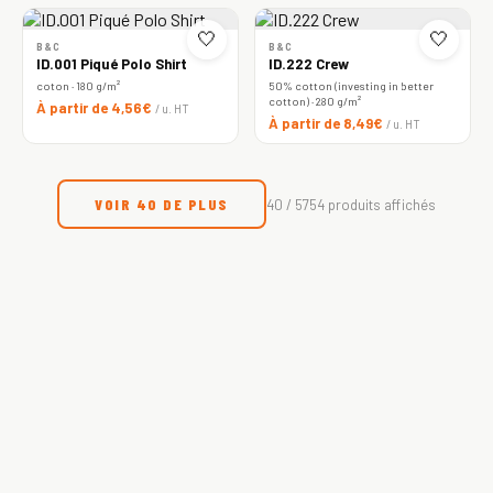
🤍
🤍
B&C
B&C
ID.001 Piqué Polo Shirt
ID.222 Crew
coton · 180 g/m²
50% cotton (investing in better
cotton) · 280 g/m²
À partir de 4,56€
/ u. HT
À partir de 8,49€
/ u. HT
VOIR 40 DE PLUS
40 / 5754 produits affichés