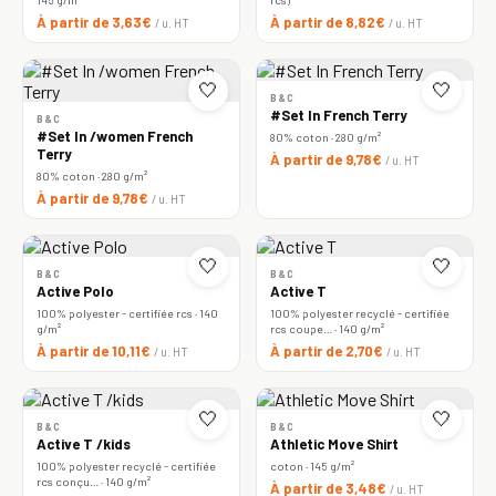
À partir de 3,63€
À partir de 8,82€
/ u. HT
/ u. HT
🤍
🤍
B&C
#Set In French Terry
B&C
#Set In /women French
80% coton · 280 g/m²
Terry
À partir de 9,78€
/ u. HT
80% coton · 280 g/m²
À partir de 9,78€
/ u. HT
🤍
🤍
B&C
B&C
Active Polo
Active T
100% polyester - certifiée rcs · 140
100% polyester recyclé - certifiée
g/m²
rcs coupe… · 140 g/m²
À partir de 10,11€
À partir de 2,70€
/ u. HT
/ u. HT
🤍
🤍
B&C
B&C
Active T /kids
Athletic Move Shirt
100% polyester recyclé - certifiée
coton · 145 g/m²
rcs conçu… · 140 g/m²
À partir de 3,48€
/ u. HT