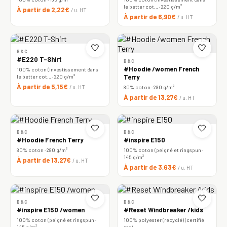
le better cot… · 220 g/m²
À partir de 2,22€
/ u. HT
À partir de 6,90€
/ u. HT
🤍
🤍
B&C
#E220 T-Shirt
B&C
#Hoodie /women French
100% coton (investissement dans
le better cot… · 220 g/m²
Terry
À partir de 5,15€
/ u. HT
80% coton · 280 g/m²
À partir de 13,27€
/ u. HT
🤍
🤍
B&C
B&C
#Hoodie French Terry
#inspire E150
80% coton · 280 g/m²
100% coton (peigné et ringspun ·
145 g/m²
À partir de 13,27€
/ u. HT
À partir de 3,63€
/ u. HT
🤍
🤍
B&C
B&C
#inspire E150 /women
#Reset Windbreaker /kids
100% coton (peigné et ringspun ·
100% polyester (recyclé) (certifié
145 g/m²
rcs)