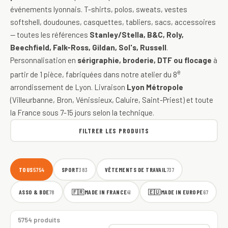
événements lyonnais. T-shirts, polos, sweats, vestes
softshell, doudounes, casquettes, tabliers, sacs, accessoires
— toutes les références
Stanley/Stella, B&C, Roly,
Beechfield, Falk-Ross, Gildan, Sol's, Russell
.
Personnalisation en
sérigraphie, broderie, DTF ou flocage
à
e
partir de 1 pièce, fabriquées dans notre atelier du 8
arrondissement de Lyon. Livraison
Lyon Métropole
(Villeurbanne, Bron, Vénissieux, Caluire, Saint-Priest) et toute
la France sous 7-15 jours selon la technique.
FILTRER LES PRODUITS
TOUS
SPORT
VÊTEMENTS DE TRAVAIL
5754
383
737
ASSO & BDE
🇫🇷
MADE IN FRANCE
🇪🇺
MADE IN EUROPE
78
41
67
5754 produits