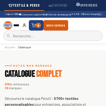
🖨️
👕
🚗
TEXTILE & PERSO
COVERING
IMPRIMERIE
 · depuis 1995
⭐ 4,7/5 · 196 avis Google
🚚 Livraison rapide 48H
🌿 Encres écologiques
🇫🇷 Soci
0
DEVIS EXPRESS
Accueil
›
Catalogue
Catalogue de textiles personnali
TOUTES NOS MARQUES
CATALOGUE
COMPLET
5754
références
29
marques
Découvrez le catalogue Perstil :
5700+
textiles
personnalisables
pour entreprises, associations et