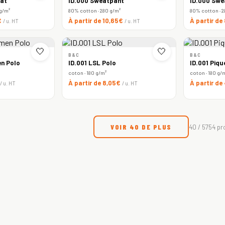
at
ID.000 Sweatpant
ID.000 Swe
 g/m²
80% cotton · 280 g/m²
80% cotton · 2
€
À partir de 10,65€
À partir de
/ u. HT
/ u. HT
🤍
🤍
B&C
B&C
n Polo
ID.001 LSL Polo
ID.001 Piqu
coton · 180 g/m²
coton · 180 g/
À partir de 8,05€
À partir de
/ u. HT
/ u. HT
VOIR 40 DE PLUS
40 / 5754 pr