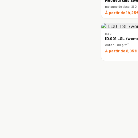
Hooded/kids Swe
mélange de tissu · 280
À partir de 14,25
B&C
ID.001 LSL /wome
coton · 180 g/m²
À partir de 8,05€