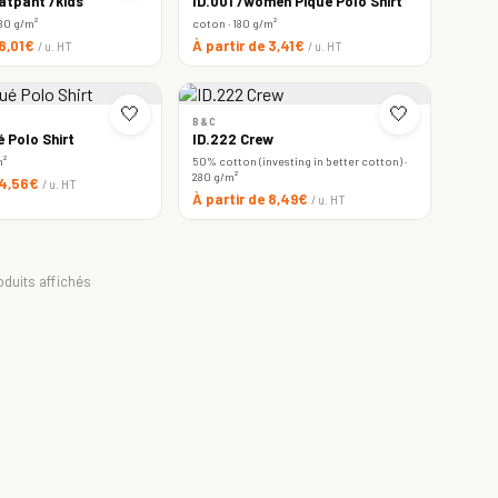
atpant /kids
ID.001 /women Piqué Polo Shirt
80 g/m²
coton · 180 g/m²
 8,01€
À partir de 3,41€
/ u. HT
/ u. HT
🤍
🤍
B&C
é Polo Shirt
ID.222 Crew
m²
50% cotton (investing in better cotton) ·
280 g/m²
 4,56€
/ u. HT
À partir de 8,49€
/ u. HT
oduits affichés