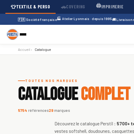
🖨️
👕
🚗
TEXTILE & PERSO
COVERING
IMPRIMERIE
🏭 Atelier Lyonnais · depuis 1995
🇫🇷 Société française
🚚 Livraison
Accueil
›
Catalogue
Catalogue de textiles personnali
TOUTES NOS MARQUES
CATALOGUE
COMPLET
5754
références
29
marques
Découvrez le catalogue Perstil :
5700+
t
vestes softshell, doudounes, casquettes,