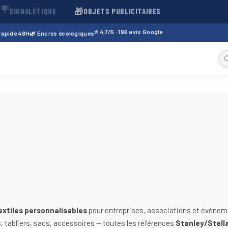
🪧
🎁
SIGNALÉTIQUE
OBJETS PUBLICITAIRES
⭐ 4,7/5 · 196 avis Google
 rapide 48H
🌿 Encres écologiques
sables — t-shirts, polos, sweats
extiles personnalisables
pour entreprises, associations et événeme
 tabliers, sacs, accessoires — toutes les références
Stanley/Stella