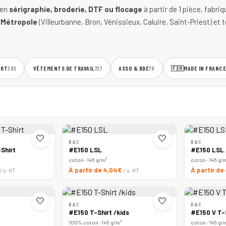
 en
sérigraphie, broderie, DTF ou flocage
à partir de 1 pièce, fabri
 Métropole
(Villeurbanne, Bron, Vénissieux, Caluire, Saint-Priest) et t
ORT
VÊTEMENTS DE TRAVAIL
ASSO & BDE
🇫🇷
MADE IN FRANCE
383
737
78
🤍
🤍
B&C
B&C
Shirt
#E150 LSL
#E150 LSL
coton · 145 g/m²
coton · 145 g/
À partir de 4,04€
À partir d
/ u. HT
/ u. HT
🤍
🤍
B&C
B&C
#E150 T-Shirt /kids
#E150 V T-
100% coton · 145 g/m²
coton · 145 g/