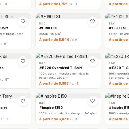
À partir de 1,75€
À partir de
/ u. HT
/ u. HT
🤍
🤍
B&C
B&C
Shirt
#E190 LSL
#E190 LSL
i et ringspun ash:
coton · 185 g/m²
coton · 185 g/
À partir de 5,54€
À partir de
/ u. HT
/ u. HT
🤍
🤍
B&C
B&C
ds
#E220 Oversized T-Shirt
#E220 T-Sh
100% coton (investissement dans le
100% coton (i
better cot… · 220 g/m²
better cot… · 
/ u. HT
À partir de 6,90€
À partir de
/ u. HT
🤍
🤍
B&C
B&C
erry
#inspire E150
#inspire E
100% coton (peigné et ringspun · 145 g/m²
100% coton (pe
€
À partir de 3,63€
À partir de
/ u. HT
/ u. HT