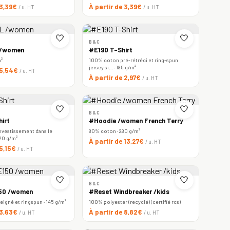
 3,39€
À partir de 3,39€
/ u. HT
/ u. HT
🤍
🤍
B&C
 /women
#E190 T-Shirt
m²
100% coton pré-rétréci et ring-spun
jersey si… · 185 g/m²
 5,54€
/ u. HT
À partir de 2,97€
/ u. HT
🤍
🤍
B&C
irt
#Hoodie /women French Terry
nvestissement dans le
80% coton · 280 g/m²
220 g/m²
À partir de 13,27€
/ u. HT
 5,15€
/ u. HT
🤍
🤍
B&C
150 /women
#Reset Windbreaker /kids
igné et ringspun · 145 g/m²
100% polyester (recyclé) (certifié rcs)
 3,63€
À partir de 8,82€
/ u. HT
/ u. HT