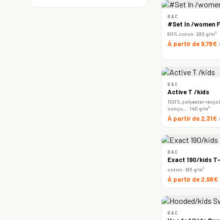
B&C
#Set In /women F
80% coton · 280 g/m²
À partir de 9,78€
B&C
Active T /kids
100% polyester recyclé
conçu… · 140 g/m²
À partir de 2,31€
B&C
Exact 190/kids T-
coton · 185 g/m²
À partir de 2,98€
B&C