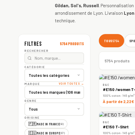
Gildan, Sol's, Russell
. Personnalisation
arrondissement de Lyon. Livraison
Lyon
technique.
TOUS
SP
5754
Filtres
5754 produits
RECHERCHER
5754 produits
CATÉGORIE
MARQUE
VOIR TOUTES →
B&C
#E150 /women T-
100% coton · 145 g/m²
GENRE
À partir de 2,22€
ORIGINE
B&C
🇫🇷
MADE IN FRANCE
(41)
#E150 T-Shirt
🇪🇺
100% coton · 145 g/m²
MADE IN EUROPE
(67)