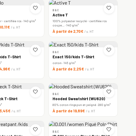
🤍
🤍
B&C
Active T
- certifiée rcs · 140 g/m²
100% polyester recyclé - certifiée rcs
coupe… · 140 g/m²
 10,11€
/ u. HT
À partir de 2,70€
/ u. HT
🤍
🤍
B&C
ids T-Shirt
Exact 150/kids T-Shirt
m²
coton · 145 g/m²
 4,96€
À partir de 2,25€
/ u. HT
/ u. HT
🤍
🤍
B&C
ck T-Shirt
Hooded Sweatshirt (WU620)
m²
80% coton ringspun et peigné · 280 g/m²
 3,45€
À partir de 19,89€
/ u. HT
/ u. HT
🤍
🤍
B&C