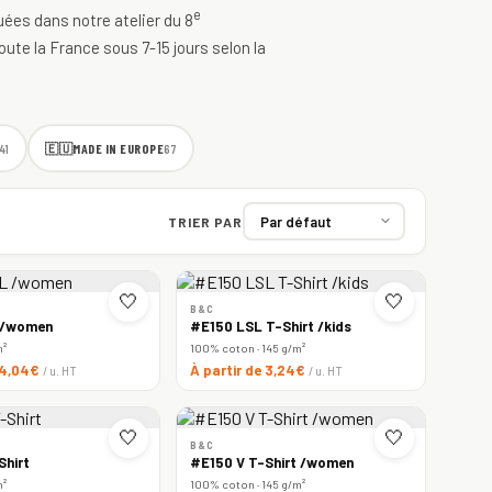
e
quées dans notre atelier du 8
oute la France sous 7-15 jours selon la
🇪🇺
MADE IN EUROPE
41
67
TRIER PAR
🤍
🤍
B&C
 /women
#E150 LSL T-Shirt /kids
m²
100% coton · 145 g/m²
e 4,04€
À partir de 3,24€
/ u. HT
/ u. HT
🤍
🤍
B&C
Shirt
#E150 V T-Shirt /women
m²
100% coton · 145 g/m²