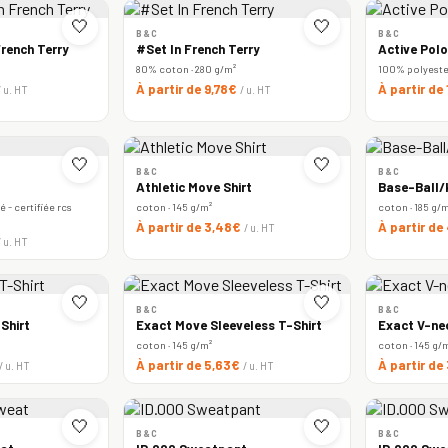
🤍
🤍
B&C
B&C
rench Terry
#Set In French Terry
Active Polo
80% coton · 280 g/m²
100% polyester 
À partir de 9,78€
À partir de
/ u. HT
/ u. HT
🤍
🤍
B&C
B&C
Athletic Move Shirt
Base-Ball/k
 - certifiée rcs
coton · 145 g/m²
coton · 185 g/
À partir de 3,48€
À partir de
/ u. HT
/ u. HT
🤍
🤍
B&C
B&C
Shirt
Exact Move Sleeveless T-Shirt
Exact V-ne
coton · 145 g/m²
coton · 145 g/
À partir de 5,63€
À partir de
/ u. HT
/ u. HT
🤍
🤍
B&C
B&C