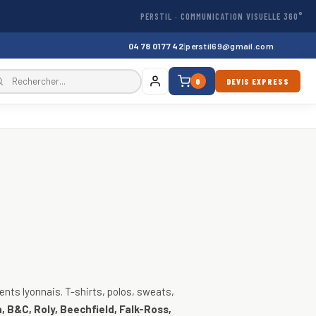
PERSTIL · COMMUNICATION VISUELLE 360°
04 78 01 77 42
|
perstil69@gmail.com
0
DEVIS EXPRESS
, vestes
nts lyonnais. T-shirts, polos, sweats,
, B&C, Roly, Beechfield, Falk-Ross,