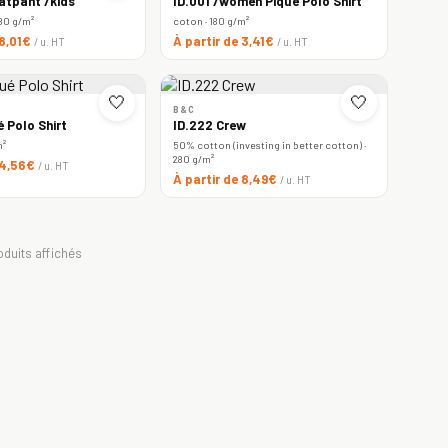
atpant /kids
ID.001 /women Piqué Polo Shirt
80 g/m²
coton · 180 g/m²
 8,01€
À partir de 3,41€
/ u. HT
/ u. HT
🤍
🤍
B&C
é Polo Shirt
ID.222 Crew
m²
50% cotton (investing in better cotton) ·
280 g/m²
 4,56€
/ u. HT
À partir de 8,49€
/ u. HT
oduits affichés