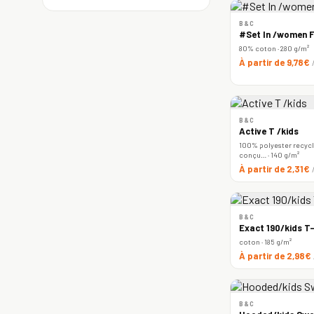
B&C
#Set In /women F
80% coton · 280 g/m²
À partir de 9,78€
B&C
Active T /kids
100% polyester recyclé
conçu… · 140 g/m²
À partir de 2,31€
B&C
Exact 190/kids T-
coton · 185 g/m²
À partir de 2,98€
B&C