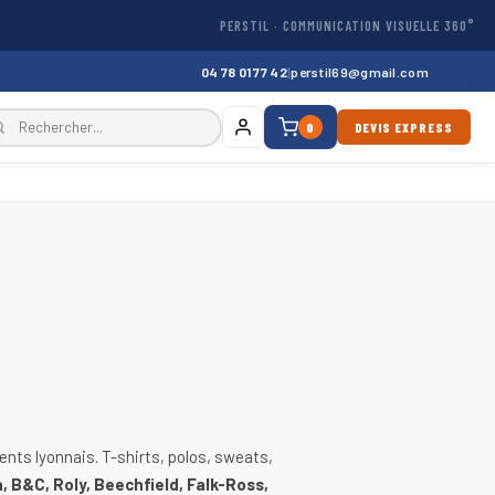
PERSTIL · COMMUNICATION VISUELLE 360°
04 78 01 77 42
|
perstil69@gmail.com
0
DEVIS EXPRESS
, vestes
nts lyonnais. T-shirts, polos, sweats,
, B&C, Roly, Beechfield, Falk-Ross,