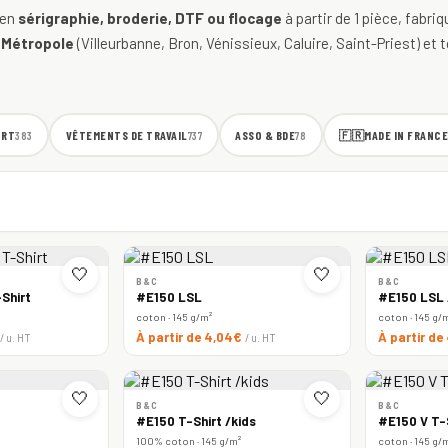
 en
sérigraphie, broderie, DTF ou flocage
à partir de 1 pièce, fabri
 Métropole
(Villeurbanne, Bron, Vénissieux, Caluire, Saint-Priest) et t
ORT
VÊTEMENTS DE TRAVAIL
ASSO & BDE
🇫🇷
MADE IN FRANCE
383
737
78
🤍
🤍
B&C
B&C
Shirt
#E150 LSL
#E150 LSL
coton · 145 g/m²
coton · 145 g/
À partir de 4,04€
À partir d
/ u. HT
/ u. HT
🤍
🤍
B&C
B&C
#E150 T-Shirt /kids
#E150 V T-
100% coton · 145 g/m²
coton · 145 g/