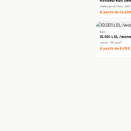
Hooded/kids Swe
mélange de tissu · 280
À partir de 14,25
B&C
ID.001 LSL /wome
coton · 180 g/m²
À partir de 8,05€