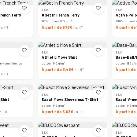
🤍
🤍
B&C
B&C
rench Terry
#Set In French Terry
Active Polo
80% coton · 280 g/m²
100% polyester 
À partir de 9,78€
À partir de
/ u. HT
/ u. HT
🤍
🤍
B&C
B&C
Athletic Move Shirt
Base-Ball/k
 - certifiée rcs
coton · 145 g/m²
coton · 185 g/
À partir de 3,48€
À partir de
/ u. HT
/ u. HT
🤍
🤍
B&C
B&C
Shirt
Exact Move Sleeveless T-Shirt
Exact V-ne
coton · 145 g/m²
coton · 145 g/
À partir de 5,63€
À partir de
/ u. HT
/ u. HT
🤍
🤍
B&C
B&C