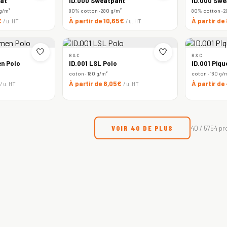
at
ID.000 Sweatpant
ID.000 Swe
 g/m²
80% cotton · 280 g/m²
80% cotton · 2
€
À partir de 10,65€
À partir de
/ u. HT
/ u. HT
🤍
🤍
B&C
B&C
n Polo
ID.001 LSL Polo
ID.001 Piqu
coton · 180 g/m²
coton · 180 g/
À partir de 8,05€
À partir de
/ u. HT
/ u. HT
VOIR 40 DE PLUS
40 / 5754 pr