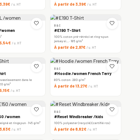
 3,39€
À partir de 3,39€
/ u. HT
/ u. HT
🤍
🤍
B&C
 /women
#E190 T-Shirt
m²
100% coton pré-rétréci et ring-spun
jersey si… · 185 g/m²
 5,54€
/ u. HT
À partir de 2,97€
/ u. HT
🤍
🤍
B&C
irt
#Hoodie /women French Terry
nvestissement dans le
80% coton · 280 g/m²
220 g/m²
À partir de 13,27€
/ u. HT
 5,15€
/ u. HT
🤍
🤍
B&C
150 /women
#Reset Windbreaker /kids
igné et ringspun · 145 g/m²
100% polyester (recyclé) (certifié rcs)
 3,63€
À partir de 8,82€
/ u. HT
/ u. HT