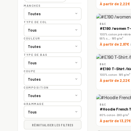
À partir de 2,22€
MANCHES
TYPE DE COL
B&C
#E190 /women T-
100% coton pré-rétréc
99% c… · 185 g/m²
COULEUR
À partir de 2,97€
TYPE DE BAS
B&C
#E190 T-Shirt /ki
COUPE
100% coton · 185 g/m²
À partir de 2,22€
COMPOSITION
GRAMMAGE
B&C
#Hoodie French T
80% coton · 280 g/m²
À partir de 13,27
RÉINITIALISER LES FILTRES