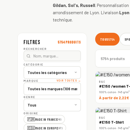
Gildan, Sol's, Russell
. Personnalisation
arrondissement de Lyon. Livraison
Lyon
technique.
TOUS
SP
5754
Filtres
5754 produits
RECHERCHER
5754 produits
CATÉGORIE
MARQUE
VOIR TOUTES →
B&C
#E150 /women T-
100% coton · 145 g/m²
GENRE
À partir de 2,22€
ORIGINE
B&C
🇫🇷
MADE IN FRANCE
(41)
#E150 T-Shirt
🇪🇺
100% coton · 145 g/m²
MADE IN EUROPE
(67)