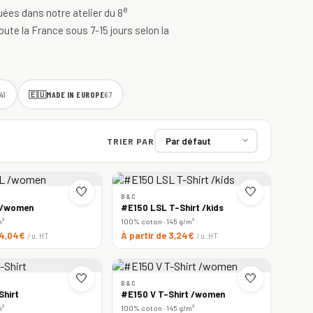
e
quées dans notre atelier du 8
oute la France sous 7-15 jours selon la
🇪🇺
MADE IN EUROPE
41
67
TRIER PAR
🤍
🤍
B&C
 /women
#E150 LSL T-Shirt /kids
m²
100% coton · 145 g/m²
e 4,04€
À partir de 3,24€
/ u. HT
/ u. HT
🤍
🤍
B&C
Shirt
#E150 V T-Shirt /women
m²
100% coton · 145 g/m²