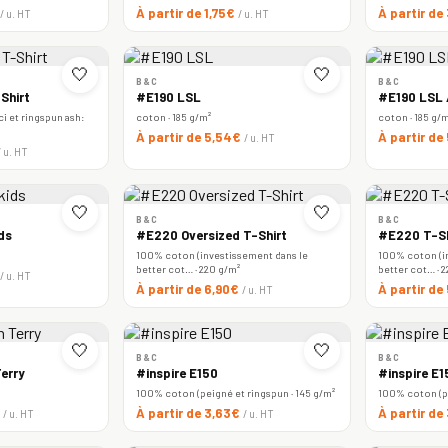
À partir de 1,75€
À partir de
/ u. HT
/ u. HT
🤍
🤍
B&C
B&C
Shirt
#E190 LSL
#E190 LSL
i et ringspun ash:
coton · 185 g/m²
coton · 185 g/
À partir de 5,54€
À partir de
/ u. HT
/ u. HT
🤍
🤍
B&C
B&C
ds
#E220 Oversized T-Shirt
#E220 T-Sh
100% coton (investissement dans le
100% coton (i
better cot… · 220 g/m²
better cot… · 
/ u. HT
À partir de 6,90€
À partir de
/ u. HT
🤍
🤍
B&C
B&C
erry
#inspire E150
#inspire E
100% coton (peigné et ringspun · 145 g/m²
100% coton (pe
€
À partir de 3,63€
À partir de
/ u. HT
/ u. HT