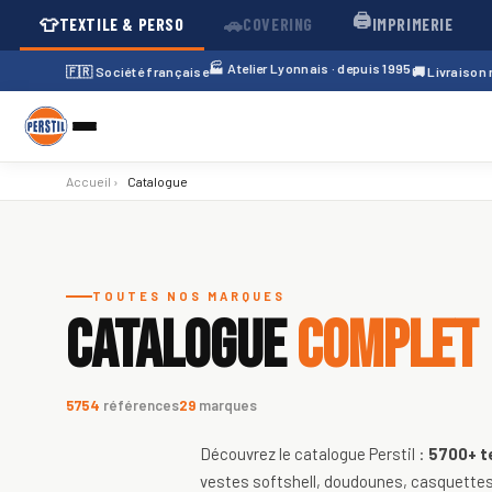
🖨️
👕
🚗
TEXTILE & PERSO
COVERING
IMPRIMERIE
🏭 Atelier Lyonnais · depuis 1995
🇫🇷 Société française
🚚 Livraison
Accueil
›
Catalogue
Catalogue de textiles personnali
TOUTES NOS MARQUES
CATALOGUE
COMPLET
5754
références
29
marques
Découvrez le catalogue Perstil :
5700+
t
vestes softshell, doudounes, casquettes,