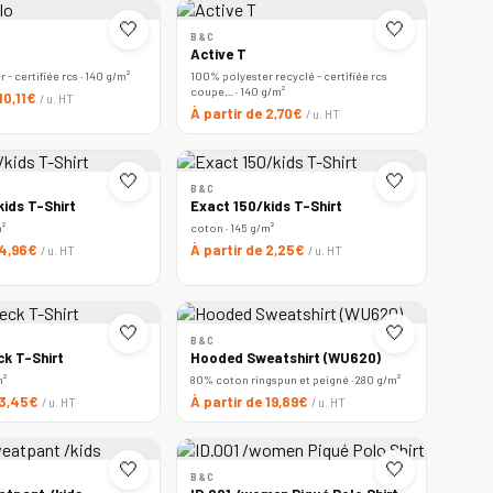
🤍
🤍
B&C
Active T
- certifiée rcs · 140 g/m²
100% polyester recyclé - certifiée rcs
coupe… · 140 g/m²
 10,11€
/ u. HT
À partir de 2,70€
/ u. HT
🤍
🤍
B&C
ids T-Shirt
Exact 150/kids T-Shirt
m²
coton · 145 g/m²
 4,96€
À partir de 2,25€
/ u. HT
/ u. HT
🤍
🤍
B&C
ck T-Shirt
Hooded Sweatshirt (WU620)
m²
80% coton ringspun et peigné · 280 g/m²
 3,45€
À partir de 19,89€
/ u. HT
/ u. HT
🤍
🤍
B&C