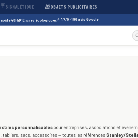
🪧
🎁
SIGNALÉTIQUE
OBJETS PUBLICITAIRES
⭐ 4,7/5 · 196 avis Google
 rapide 48H
🌿 Encres écologiques
sables — t-shirts, polos, sweats
extiles personnalisables
pour entreprises, associations et événeme
 tabliers, sacs, accessoires — toutes les références
Stanley/Stella