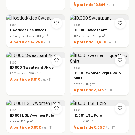
À partir de 19,89€
/ u. HT
🤍
🤍
B&C
B&C
Hooded/kids Sweat
ID.000 Sweatpant
mélange de tissu · 280 g/m²
80% cotton · 280 g/m²
À partir de 14,25€
À partir de 10,65€
/ u. HT
/ u. HT
🤍
🤍
B&C
ID.000 Sweatpant /kids
B&C
ID.001 /women Piqué Polo
80% cotton · 280 g/m²
Shirt
À partir de 8,01€
/ u. HT
coton · 180 g/m²
À partir de 3,41€
/ u. HT
🤍
🤍
B&C
B&C
ID.001 LSL /women Polo
ID.001 LSL Polo
coton · 180 g/m²
coton · 180 g/m²
À partir de 8,05€
À partir de 8,05€
/ u. HT
/ u. HT