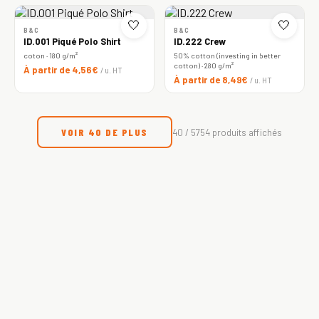
🤍
🤍
B&C
B&C
ID.001 Piqué Polo Shirt
ID.222 Crew
coton · 180 g/m²
50% cotton (investing in better
cotton) · 280 g/m²
À partir de 4,56€
/ u. HT
À partir de 8,49€
/ u. HT
VOIR 40 DE PLUS
40 / 5754 produits affichés