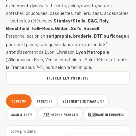
événements lyonnais. T-shirts, polos, sweats, vestes
softshell, doudounes, casquettes, tabliers, sacs, accessoires
— toutes les références
Stanley/Stella, B&C, Roly,
Beechfield, Falk-Ross, Gildan, Sol's, Russell
.
Personnalisation en
sérigraphie, broderie, DTF ou flocage
à
e
partir de 1 pièce, fabriquées dans notre atelier du 8
arrondissement de Lyon. Livraison
Lyon Métropole
(Villeurbanne, Bron, Vénissieux, Caluire, Saint-Priest) et toute
la France sous 7-15 jours selon la technique.
FILTRER LES PRODUITS
TOUS
SPORT
VÊTEMENTS DE TRAVAIL
5754
383
737
ASSO & BDE
🇫🇷
MADE IN FRANCE
🇪🇺
MADE IN EUROPE
78
41
67
5754 produits