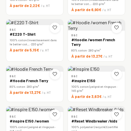
le better cot… · 220 g/m²
À partir de 2,22€
/ u. HT
À partir de 6,90€
/ u. HT
🤍
🤍
B&C
#E220 T-Shirt
B&C
#Hoodie /women French
100% coton (investissement dans
le better cot… · 220 g/m²
Terry
À partir de 5,15€
/ u. HT
80% coton · 280 g/m²
À partir de 13,27€
/ u. HT
🤍
🤍
B&C
B&C
#Hoodie French Terry
#inspire E150
80% coton · 280 g/m²
100% coton (peigné et ringspun ·
145 g/m²
À partir de 13,27€
/ u. HT
À partir de 3,63€
/ u. HT
🤍
🤍
B&C
B&C
#inspire E150 /women
#Reset Windbreaker /kids
100% coton (peigné et ringspun ·
100% polyester (recyclé) (certifié
145 g/m²
rcs)