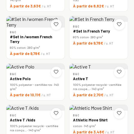
À partir de 3,63€
À partir de 8,82€
/ u. HT
/ u. HT
🤍
🤍
B&C
#Set In French Terry
B&C
#Set In /women French
80% coton · 280 g/m²
Terry
À partir de 9,78€
/ u. HT
80% coton · 280 g/m²
À partir de 9,78€
/ u. HT
🤍
🤍
B&C
B&C
Active Polo
Active T
100% polyester - certifiée rcs · 140
100% polyester recyclé - certifiée
g/m²
rcs coupe… · 140 g/m²
À partir de 10,11€
À partir de 2,70€
/ u. HT
/ u. HT
🤍
🤍
B&C
B&C
Active T /kids
Athletic Move Shirt
100% polyester recyclé - certifiée
coton · 145 g/m²
rcs conçu… · 140 g/m²
À partir de 3,48€
/ u. HT