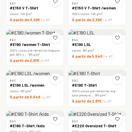
🤍
🤍
B&C
B&C
#E150 V T-Shirt
#E150 V T-Shirt /women
coton · 145 g/m²
100% coton · 145 g/m²
À partir de 3,39€
À partir de 3,39€
/ u. HT
/ u. HT
🤍
🤍
B&C
B&C
#E190 /women T-Shirt
#E190 LSL
100% coton pré-rétréci et ringspun
coton · 185 g/m²
ash: 99% c… · 185 g/m²
À partir de 5,54€
/ u. HT
À partir de 2,97€
/ u. HT
🤍
🤍
B&C
B&C
#E190 LSL /women
#E190 T-Shirt
coton · 185 g/m²
100% coton pré-rétréci et ring-
spun jersey si… · 185 g/m²
À partir de 5,54€
/ u. HT
À partir de 2,97€
/ u. HT
🤍
🤍
B&C
B&C
#E190 T-Shirt /kids
#E220 Oversized T-Shirt
100% coton · 185 g/m²
100% coton (investissement dans