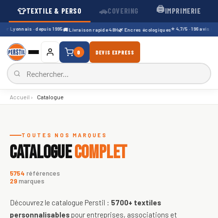
🖨️
👕
🚗
TEXTILE & PERSO
COVERING
IMPRIMERIE
er Lyonnais · depuis 1995
⭐ 4,7/5 · 196 avis Googl
🚚 Livraison rapide 48H
🌿 Encres écologiques
0
DEVIS EXPRESS
Accueil
›
Catalogue
Catalogue de textiles personnali
TOUTES NOS MARQUES
CATALOGUE
COMPLET
5754
références
29
marques
Découvrez le catalogue Perstil :
5700+
textiles
personnalisables
pour entreprises, associations et