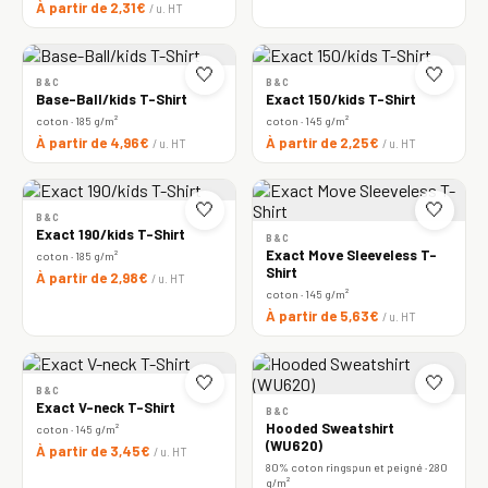
À partir de 2,31€
/ u. HT
🤍
🤍
B&C
B&C
Base-Ball/kids T-Shirt
Exact 150/kids T-Shirt
coton · 185 g/m²
coton · 145 g/m²
À partir de 4,96€
À partir de 2,25€
/ u. HT
/ u. HT
🤍
🤍
B&C
Exact 190/kids T-Shirt
B&C
Exact Move Sleeveless T-
coton · 185 g/m²
Shirt
À partir de 2,98€
/ u. HT
coton · 145 g/m²
À partir de 5,63€
/ u. HT
🤍
🤍
B&C
Exact V-neck T-Shirt
B&C
Hooded Sweatshirt
coton · 145 g/m²
(WU620)
À partir de 3,45€
/ u. HT
80% coton ringspun et peigné · 280
g/m²