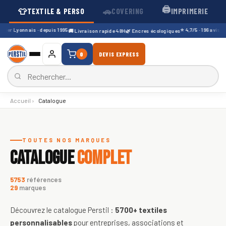
🖨️
👕
🚗
TEXTILE & PERSO
COVERING
IMPRIMERIE
ier Lyonnais · depuis 1995
⭐ 4,7/5 · 196 avis Goo
🚚 Livraison rapide 48H
🌿 Encres écologiques
0
DEVIS EXPRESS
Accueil
›
Catalogue
Catalogue de textiles personnali
TOUTES NOS MARQUES
CATALOGUE
COMPLET
5753
références
29
marques
Découvrez le catalogue Perstil :
5700+
textiles
personnalisables
pour entreprises, associations et