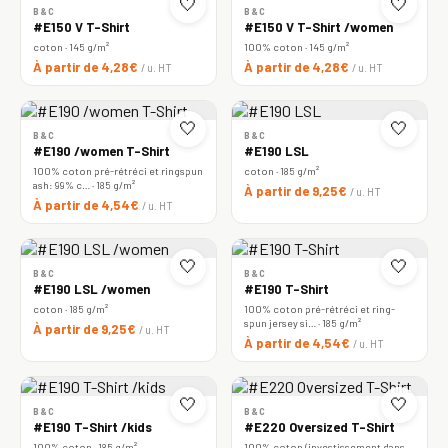
🤍
🤍
B&C
B&C
#E150 V T-Shirt
#E150 V T-Shirt /women
coton · 145 g/m²
100% coton · 145 g/m²
À partir de 4,28€
À partir de 4,28€
/ u. HT
/ u. HT
🤍
🤍
B&C
B&C
#E190 /women T-Shirt
#E190 LSL
100% coton pré-rétréci et ringspun
coton · 185 g/m²
ash: 99% c… · 185 g/m²
À partir de 9,25€
/ u. HT
À partir de 4,54€
/ u. HT
🤍
🤍
B&C
B&C
#E190 LSL /women
#E190 T-Shirt
coton · 185 g/m²
100% coton pré-rétréci et ring-
spun jersey si… · 185 g/m²
À partir de 9,25€
/ u. HT
À partir de 4,54€
/ u. HT
🤍
🤍
B&C
B&C
#E190 T-Shirt /kids
#E220 Oversized T-Shirt
100% coton · 185 g/m²
100% coton (investissement dans