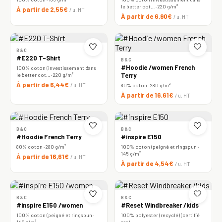
le better cot… · 220 g/m²
À partir de 2,55€
/ u. HT
À partir de 6,90€
/ u. HT
🤍
🤍
B&C
#E220 T-Shirt
B&C
#Hoodie /women French
100% coton (investissement dans
le better cot… · 220 g/m²
Terry
À partir de 6,44€
/ u. HT
80% coton · 280 g/m²
À partir de 16,61€
/ u. HT
🤍
🤍
B&C
B&C
#Hoodie French Terry
#inspire E150
80% coton · 280 g/m²
100% coton (peigné et ringspun ·
145 g/m²
À partir de 16,61€
/ u. HT
À partir de 4,54€
/ u. HT
🤍
🤍
B&C
B&C
#inspire E150 /women
#Reset Windbreaker /kids
100% coton (peigné et ringspun ·
100% polyester (recyclé) (certifié
145 g/m²
rcs)