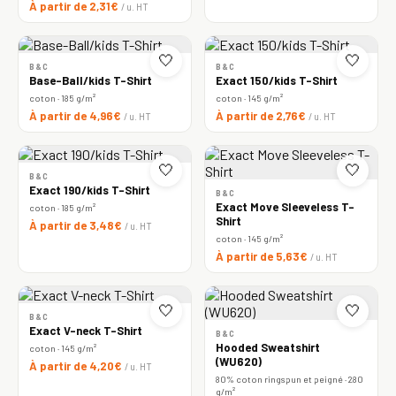
À partir de 2,31€
/ u. HT
🤍
🤍
B&C
B&C
Base-Ball/kids T-Shirt
Exact 150/kids T-Shirt
coton · 185 g/m²
coton · 145 g/m²
À partir de 4,96€
À partir de 2,76€
/ u. HT
/ u. HT
🤍
🤍
B&C
Exact 190/kids T-Shirt
B&C
Exact Move Sleeveless T-
coton · 185 g/m²
Shirt
À partir de 3,48€
/ u. HT
coton · 145 g/m²
À partir de 5,63€
/ u. HT
🤍
🤍
B&C
Exact V-neck T-Shirt
B&C
Hooded Sweatshirt
coton · 145 g/m²
(WU620)
À partir de 4,20€
/ u. HT
80% coton ringspun et peigné · 280
g/m²