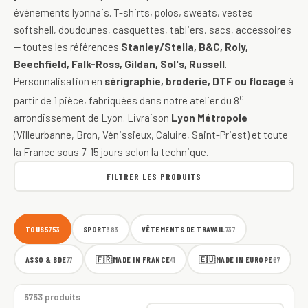
événements lyonnais. T-shirts, polos, sweats, vestes
softshell, doudounes, casquettes, tabliers, sacs, accessoires
— toutes les références
Stanley/Stella, B&C, Roly,
Beechfield, Falk-Ross, Gildan, Sol's, Russell
.
Personnalisation en
sérigraphie, broderie, DTF ou flocage
à
e
partir de 1 pièce, fabriquées dans notre atelier du 8
arrondissement de Lyon. Livraison
Lyon Métropole
(Villeurbanne, Bron, Vénissieux, Caluire, Saint-Priest) et toute
la France sous 7-15 jours selon la technique.
FILTRER LES PRODUITS
TOUS
SPORT
VÊTEMENTS DE TRAVAIL
5753
383
737
ASSO & BDE
🇫🇷
MADE IN FRANCE
🇪🇺
MADE IN EUROPE
77
41
67
5753 produits