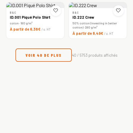
🤍
🤍
B&C
B&C
ID.001 Piqué Polo Shirt
ID.222 Crew
coton · 180 g/m²
50% cotton (investing in better
cotton) · 280 g/m²
À partir de 6,38€
/ u. HT
À partir de 8,49€
/ u. HT
VOIR 40 DE PLUS
40 / 5753 produits affichés