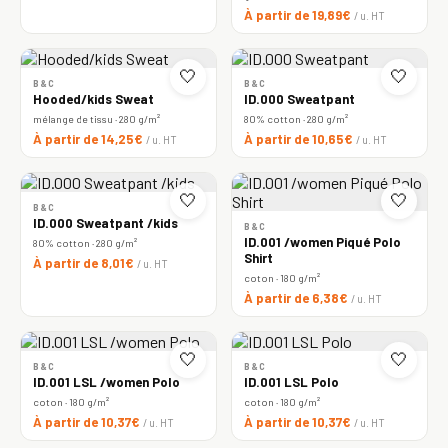
À partir de 19,89€
/ u. HT
🤍
🤍
B&C
B&C
Hooded/kids Sweat
ID.000 Sweatpant
mélange de tissu · 280 g/m²
80% cotton · 280 g/m²
À partir de 14,25€
À partir de 10,65€
/ u. HT
/ u. HT
🤍
🤍
B&C
ID.000 Sweatpant /kids
B&C
ID.001 /women Piqué Polo
80% cotton · 280 g/m²
Shirt
À partir de 8,01€
/ u. HT
coton · 180 g/m²
À partir de 6,38€
/ u. HT
🤍
🤍
B&C
B&C
ID.001 LSL /women Polo
ID.001 LSL Polo
coton · 180 g/m²
coton · 180 g/m²
À partir de 10,37€
À partir de 10,37€
/ u. HT
/ u. HT