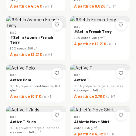
À partir de 4,54€
À partir de 8,82€
/ u. HT
/ u. HT
🤍
🤍
B&C
#Set In French Terry
B&C
#Set In /women French
80% coton · 280 g/m²
Terry
À partir de 12,21€
/ u. HT
80% coton · 280 g/m²
À partir de 12,21€
/ u. HT
🤍
🤍
B&C
B&C
Active Polo
Active T
100% polyester - certifiée rcs · 140
100% polyester recyclé - certifiée
g/m²
rcs coupe… · 140 g/m²
À partir de 10,11€
À partir de 2,70€
/ u. HT
/ u. HT
🤍
🤍
B&C
B&C
Active T /kids
Athletic Move Shirt
100% polyester recyclé - certifiée
coton · 145 g/m²
rcs conçu… · 140 g/m²
À partir de 4,62€
/ u. HT