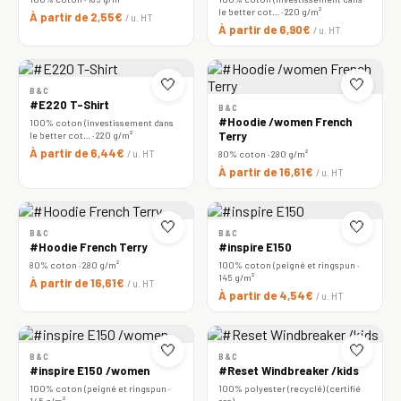
le better cot… · 220 g/m²
À partir de 2,55€
/ u. HT
À partir de 6,90€
/ u. HT
🤍
🤍
B&C
#E220 T-Shirt
B&C
#Hoodie /women French
100% coton (investissement dans
le better cot… · 220 g/m²
Terry
À partir de 6,44€
/ u. HT
80% coton · 280 g/m²
À partir de 16,61€
/ u. HT
🤍
🤍
B&C
B&C
#Hoodie French Terry
#inspire E150
80% coton · 280 g/m²
100% coton (peigné et ringspun ·
145 g/m²
À partir de 16,61€
/ u. HT
À partir de 4,54€
/ u. HT
🤍
🤍
B&C
B&C
#inspire E150 /women
#Reset Windbreaker /kids
100% coton (peigné et ringspun ·
100% polyester (recyclé) (certifié
145 g/m²
rcs)