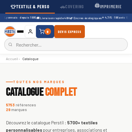
🖨️
👕
🚗
TEXTILE & PERSO
COVERING
IMPRIMERIE
 Lyonnais · depuis 1995
⭐ 4,7/5 · 196 avis Google
🚚 Livraison rapide 48H
🌿 Encres écologiques
0
DEVIS EXPRESS
Accueil
›
Catalogue
Catalogue de textiles personnali
TOUTES NOS MARQUES
CATALOGUE
COMPLET
5753
références
29
marques
Découvrez le catalogue Perstil :
5700+
textiles
personnalisables
pour entreprises, associations et