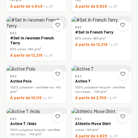
À partir de 4,54€
À partir de 8,82€
/ u. HT
/ u. HT
🤍
🤍
B&C
#Set In French Terry
B&C
#Set In /women French
80% coton · 280 g/m²
Terry
À partir de 12,21€
/ u. HT
80% coton · 280 g/m²
À partir de 12,21€
/ u. HT
🤍
🤍
B&C
B&C
Active Polo
Active T
100% polyester - certifiée rcs · 140
100% polyester recyclé - certifiée
g/m²
rcs coupe… · 140 g/m²
À partir de 10,11€
À partir de 2,70€
/ u. HT
/ u. HT
🤍
🤍
B&C
B&C
Active T /kids
Athletic Move Shirt
100% polyester recyclé - certifiée
coton · 145 g/m²
rcs conçu… · 140 g/m²
À partir de 4,62€
/ u. HT