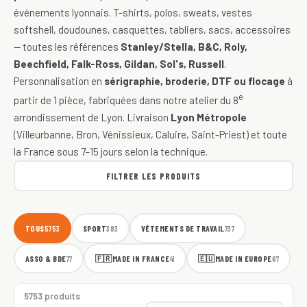
événements lyonnais. T-shirts, polos, sweats, vestes
softshell, doudounes, casquettes, tabliers, sacs, accessoires
— toutes les références
Stanley/Stella, B&C, Roly,
Beechfield, Falk-Ross, Gildan, Sol's, Russell
.
Personnalisation en
sérigraphie, broderie, DTF ou flocage
à
e
partir de 1 pièce, fabriquées dans notre atelier du 8
arrondissement de Lyon. Livraison
Lyon Métropole
(Villeurbanne, Bron, Vénissieux, Caluire, Saint-Priest) et toute
la France sous 7-15 jours selon la technique.
FILTRER LES PRODUITS
TOUS
SPORT
VÊTEMENTS DE TRAVAIL
5753
383
737
ASSO & BDE
🇫🇷
MADE IN FRANCE
🇪🇺
MADE IN EUROPE
77
41
67
5753 produits