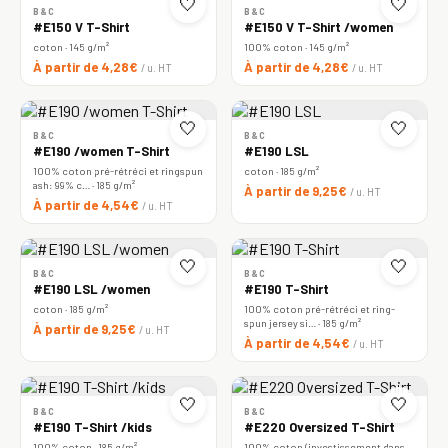
🤍
🤍
B&C
B&C
#E150 V T-Shirt
#E150 V T-Shirt /women
coton · 145 g/m²
100% coton · 145 g/m²
À partir de 4,28€
À partir de 4,28€
/ u. HT
/ u. HT
🤍
🤍
B&C
B&C
#E190 /women T-Shirt
#E190 LSL
100% coton pré-rétréci et ringspun
coton · 185 g/m²
ash: 99% c… · 185 g/m²
À partir de 9,25€
/ u. HT
À partir de 4,54€
/ u. HT
🤍
🤍
B&C
B&C
#E190 LSL /women
#E190 T-Shirt
coton · 185 g/m²
100% coton pré-rétréci et ring-
spun jersey si… · 185 g/m²
À partir de 9,25€
/ u. HT
À partir de 4,54€
/ u. HT
🤍
🤍
B&C
B&C
#E190 T-Shirt /kids
#E220 Oversized T-Shirt
100% coton · 185 g/m²
100% coton (investissement dans