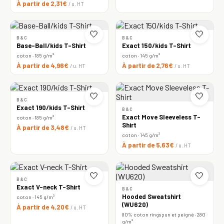
À partir de 2,31€
/ u. HT
🤍
🤍
B&C
B&C
Base-Ball/kids T-Shirt
Exact 150/kids T-Shirt
coton · 185 g/m²
coton · 145 g/m²
À partir de 4,96€
À partir de 2,76€
/ u. HT
/ u. HT
🤍
🤍
B&C
Exact 190/kids T-Shirt
B&C
Exact Move Sleeveless T-
coton · 185 g/m²
Shirt
À partir de 3,48€
/ u. HT
coton · 145 g/m²
À partir de 5,63€
/ u. HT
🤍
🤍
B&C
Exact V-neck T-Shirt
B&C
Hooded Sweatshirt
coton · 145 g/m²
(WU620)
À partir de 4,20€
/ u. HT
80% coton ringspun et peigné · 280
g/m²