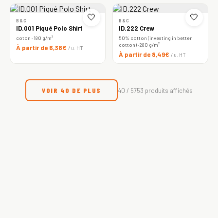
🤍
🤍
B&C
B&C
ID.001 Piqué Polo Shirt
ID.222 Crew
coton · 180 g/m²
50% cotton (investing in better
cotton) · 280 g/m²
À partir de 6,38€
/ u. HT
À partir de 8,49€
/ u. HT
VOIR 40 DE PLUS
40 / 5753 produits affichés