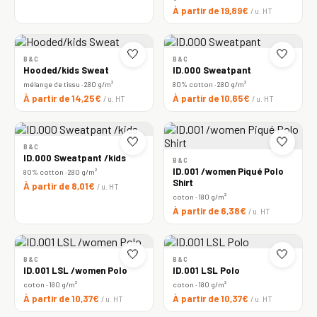
À partir de 19,89€
/ u. HT
🤍
🤍
B&C
B&C
Hooded/kids Sweat
ID.000 Sweatpant
mélange de tissu · 280 g/m²
80% cotton · 280 g/m²
À partir de 14,25€
À partir de 10,65€
/ u. HT
/ u. HT
🤍
🤍
B&C
ID.000 Sweatpant /kids
B&C
ID.001 /women Piqué Polo
80% cotton · 280 g/m²
Shirt
À partir de 8,01€
/ u. HT
coton · 180 g/m²
À partir de 6,38€
/ u. HT
🤍
🤍
B&C
B&C
ID.001 LSL /women Polo
ID.001 LSL Polo
coton · 180 g/m²
coton · 180 g/m²
À partir de 10,37€
À partir de 10,37€
/ u. HT
/ u. HT