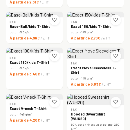
À partir de 2,31€
/ u. HT
🤍
🤍
B&C
B&C
Base-Ball/kids T-Shirt
Exact 150/kids T-Shirt
coton · 185 g/m²
coton · 145 g/m²
À partir de 4,96€
À partir de 2,76€
/ u. HT
/ u. HT
🤍
🤍
B&C
Exact 190/kids T-Shirt
B&C
Exact Move Sleeveless T-
coton · 185 g/m²
Shirt
À partir de 3,48€
/ u. HT
coton · 145 g/m²
À partir de 5,63€
/ u. HT
🤍
🤍
B&C
Exact V-neck T-Shirt
B&C
Hooded Sweatshirt
coton · 145 g/m²
(WU620)
À partir de 4,20€
/ u. HT
80% coton ringspun et peigné · 280
g/m²