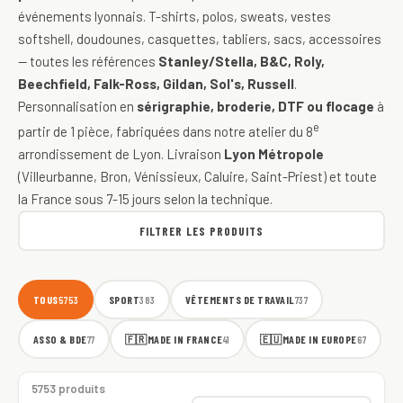
événements lyonnais. T-shirts, polos, sweats, vestes
softshell, doudounes, casquettes, tabliers, sacs, accessoires
— toutes les références
Stanley/Stella, B&C, Roly,
Beechfield, Falk-Ross, Gildan, Sol's, Russell
.
Personnalisation en
sérigraphie, broderie, DTF ou flocage
à
e
partir de 1 pièce, fabriquées dans notre atelier du 8
arrondissement de Lyon. Livraison
Lyon Métropole
(Villeurbanne, Bron, Vénissieux, Caluire, Saint-Priest) et toute
la France sous 7-15 jours selon la technique.
FILTRER LES PRODUITS
TOUS
SPORT
VÊTEMENTS DE TRAVAIL
5753
383
737
ASSO & BDE
🇫🇷
MADE IN FRANCE
🇪🇺
MADE IN EUROPE
77
41
67
5753 produits