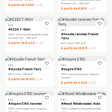
le better cot… · 220 g/m²
À partir de 2,55€
/ u. HT
À partir de 6,90€
/ u. HT
🤍
🤍
B&C
#E220 T-Shirt
B&C
#Hoodie /women French
100% coton (investissement dans
le better cot… · 220 g/m²
Terry
À partir de 6,44€
/ u. HT
80% coton · 280 g/m²
À partir de 16,61€
/ u. HT
🤍
🤍
B&C
B&C
#Hoodie French Terry
#inspire E150
80% coton · 280 g/m²
100% coton (peigné et ringspun ·
145 g/m²
À partir de 16,61€
/ u. HT
À partir de 4,54€
/ u. HT
🤍
🤍
B&C
B&C
#inspire E150 /women
#Reset Windbreaker /kids
100% coton (peigné et ringspun ·
100% polyester (recyclé) (certifié
145 g/m²
rcs)