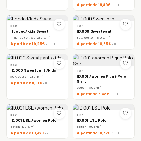
À partir de 19,89€
/ u. HT
🤍
🤍
B&C
B&C
Hooded/kids Sweat
ID.000 Sweatpant
mélange de tissu · 280 g/m²
80% cotton · 280 g/m²
À partir de 14,25€
À partir de 10,65€
/ u. HT
/ u. HT
🤍
🤍
B&C
ID.000 Sweatpant /kids
B&C
ID.001 /women Piqué Polo
80% cotton · 280 g/m²
Shirt
À partir de 8,01€
/ u. HT
coton · 180 g/m²
À partir de 6,38€
/ u. HT
🤍
🤍
B&C
B&C
ID.001 LSL /women Polo
ID.001 LSL Polo
coton · 180 g/m²
coton · 180 g/m²
À partir de 10,37€
À partir de 10,37€
/ u. HT
/ u. HT