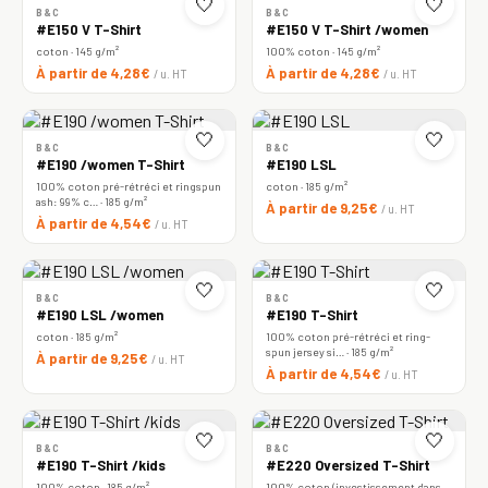
🤍
🤍
B&C
B&C
#E150 V T-Shirt
#E150 V T-Shirt /women
coton · 145 g/m²
100% coton · 145 g/m²
À partir de 4,28€
À partir de 4,28€
/ u. HT
/ u. HT
🤍
🤍
B&C
B&C
#E190 /women T-Shirt
#E190 LSL
100% coton pré-rétréci et ringspun
coton · 185 g/m²
ash: 99% c… · 185 g/m²
À partir de 9,25€
/ u. HT
À partir de 4,54€
/ u. HT
🤍
🤍
B&C
B&C
#E190 LSL /women
#E190 T-Shirt
coton · 185 g/m²
100% coton pré-rétréci et ring-
spun jersey si… · 185 g/m²
À partir de 9,25€
/ u. HT
À partir de 4,54€
/ u. HT
🤍
🤍
B&C
B&C
#E190 T-Shirt /kids
#E220 Oversized T-Shirt
100% coton · 185 g/m²
100% coton (investissement dans