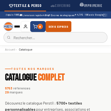
🖨️
👕
🚗
TEXTILE & PERSO
COVERING
IMPRIMERIE
 · depuis 1995
⭐ 4,7/5 · 196 avis Google
🚚 Livraison rapide 48H
🌿 Encres écologiques
🇫🇷 Soci
0
DEVIS EXPRESS
Accueil
›
Catalogue
Catalogue de textiles personnali
TOUTES NOS MARQUES
CATALOGUE
COMPLET
5753
références
29
marques
Découvrez le catalogue Perstil :
5700+
textiles
personnalisables
pour entreprises, associations et