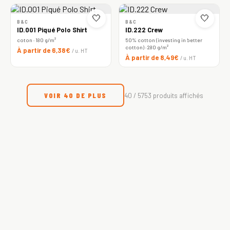
🤍
🤍
B&C
B&C
ID.001 Piqué Polo Shirt
ID.222 Crew
coton · 180 g/m²
50% cotton (investing in better
cotton) · 280 g/m²
À partir de 6,38€
/ u. HT
À partir de 8,49€
/ u. HT
VOIR 40 DE PLUS
40 / 5753 produits affichés