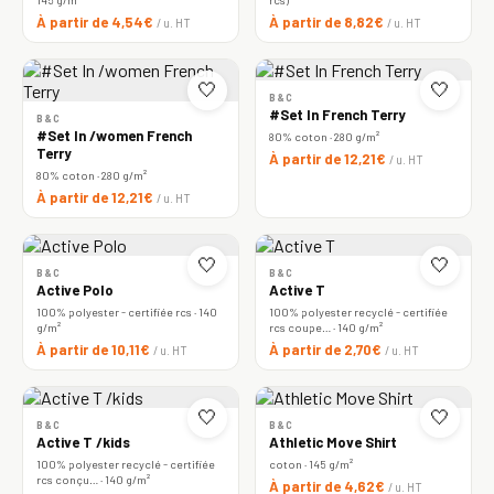
À partir de 4,54€
À partir de 8,82€
/ u. HT
/ u. HT
🤍
🤍
B&C
#Set In French Terry
B&C
#Set In /women French
80% coton · 280 g/m²
Terry
À partir de 12,21€
/ u. HT
80% coton · 280 g/m²
À partir de 12,21€
/ u. HT
🤍
🤍
B&C
B&C
Active Polo
Active T
100% polyester - certifiée rcs · 140
100% polyester recyclé - certifiée
g/m²
rcs coupe… · 140 g/m²
À partir de 10,11€
À partir de 2,70€
/ u. HT
/ u. HT
🤍
🤍
B&C
B&C
Active T /kids
Athletic Move Shirt
100% polyester recyclé - certifiée
coton · 145 g/m²
rcs conçu… · 140 g/m²
À partir de 4,62€
/ u. HT