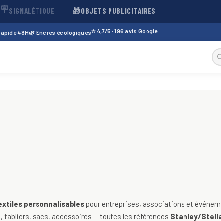
🪧
🎁
SIGNALÉTIQUE
OBJETS PUBLICITAIRES
⭐ 4,7/5 · 196 avis Google
 rapide 48H
🌿 Encres écologiques
sables — t-shirts, polos, sweats
extiles personnalisables
pour entreprises, associations et événeme
 tabliers, sacs, accessoires — toutes les références
Stanley/Stella