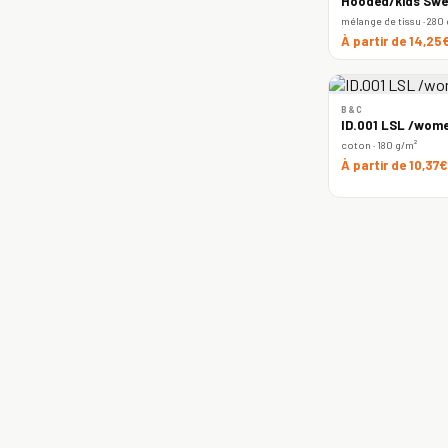
Hooded/kids Swe
mélange de tissu · 280
À partir de 14,25
B&C
ID.001 LSL /wome
coton · 180 g/m²
À partir de 10,37