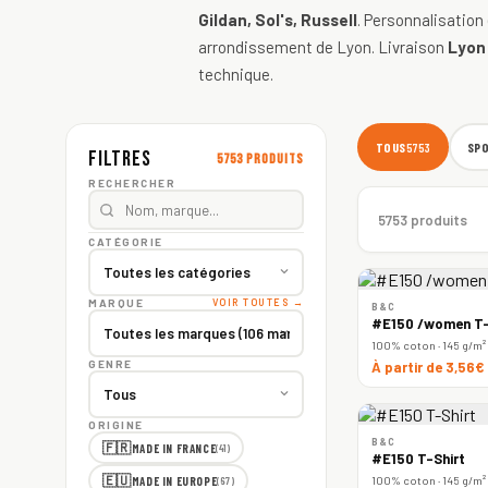
Gildan, Sol's, Russell
. Personnalisation
arrondissement de Lyon. Livraison
Lyon
technique.
TOUS
SP
5753
Filtres
5753 produits
RECHERCHER
5753 produits
CATÉGORIE
MARQUE
VOIR TOUTES →
B&C
#E150 /women T-
100% coton · 145 g/m²
GENRE
À partir de 3,56€
ORIGINE
B&C
🇫🇷
MADE IN FRANCE
(41)
#E150 T-Shirt
🇪🇺
100% coton · 145 g/m²
MADE IN EUROPE
(67)