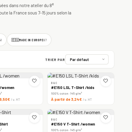
e
quées dans notre atelier du 8
oute la France sous 7-15 jours selon la
🇪🇺
MADE IN EUROPE
41
67
TRIER PAR
🤍
🤍
B&C
 /women
#E150 LSL T-Shirt /kids
m²
100% coton · 145 g/m²
 6,50€
À partir de 3,24€
/ u. HT
/ u. HT
🤍
🤍
B&C
Shirt
#E150 V T-Shirt /women
m²
100% coton · 145 g/m²