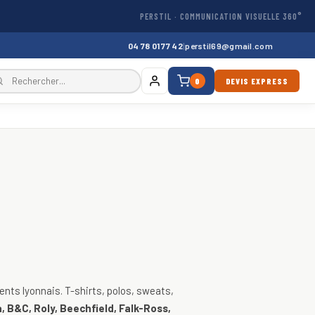
PERSTIL · COMMUNICATION VISUELLE 360°
04 78 01 77 42
|
perstil69@gmail.com
0
DEVIS EXPRESS
, vestes
nts lyonnais. T-shirts, polos, sweats,
, B&C, Roly, Beechfield, Falk-Ross,