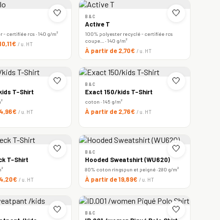
🤍
🤍
B&C
Active T
- certifiée rcs · 140 g/m²
100% polyester recyclé - certifiée rcs
coupe… · 140 g/m²
 10,11€
/ u. HT
À partir de 2,70€
/ u. HT
🤍
🤍
B&C
ids T-Shirt
Exact 150/kids T-Shirt
m²
coton · 145 g/m²
 4,96€
À partir de 2,76€
/ u. HT
/ u. HT
🤍
🤍
B&C
ck T-Shirt
Hooded Sweatshirt (WU620)
m²
80% coton ringspun et peigné · 280 g/m²
 4,20€
À partir de 19,89€
/ u. HT
/ u. HT
🤍
🤍
B&C