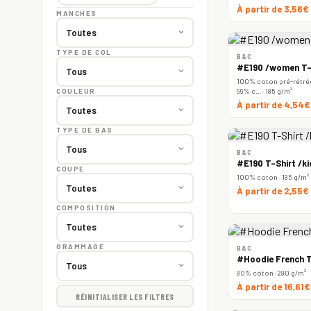
À partir de 3,56€
MANCHES
TYPE DE COL
B&C
#E190 /women T-
100% coton pré-rétréc
99% c… · 185 g/m²
COULEUR
À partir de 4,54
TYPE DE BAS
B&C
#E190 T-Shirt /ki
COUPE
100% coton · 185 g/m²
À partir de 2,55€
COMPOSITION
GRAMMAGE
B&C
#Hoodie French T
80% coton · 280 g/m²
À partir de 16,61
RÉINITIALISER LES FILTRES