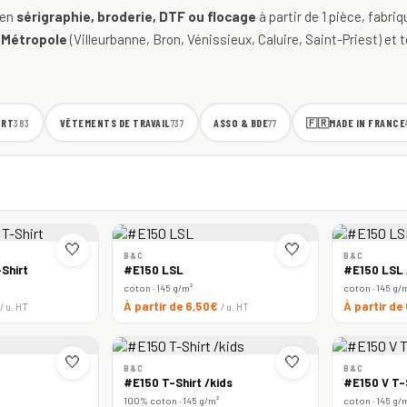
 en
sérigraphie, broderie, DTF ou flocage
à partir de 1 pièce, fabri
 Métropole
(Villeurbanne, Bron, Vénissieux, Caluire, Saint-Priest) et t
ORT
VÊTEMENTS DE TRAVAIL
ASSO & BDE
🇫🇷
MADE IN FRANCE
383
737
77
🤍
🤍
B&C
B&C
Shirt
#E150 LSL
#E150 LSL
coton · 145 g/m²
coton · 145 g/
À partir de 6,50€
À partir de
/ u. HT
/ u. HT
🤍
🤍
B&C
B&C
#E150 T-Shirt /kids
#E150 V T-
100% coton · 145 g/m²
coton · 145 g/