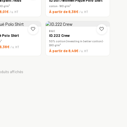
atpant /kids
ID.001 /women Piqué Polo Shirt
80 g/m²
coton · 180 g/m²
 8,01€
À partir de 6,38€
/ u. HT
/ u. HT
🤍
🤍
B&C
é Polo Shirt
ID.222 Crew
m²
50% cotton (investing in better cotton) ·
280 g/m²
 6,38€
/ u. HT
À partir de 8,49€
/ u. HT
oduits affichés