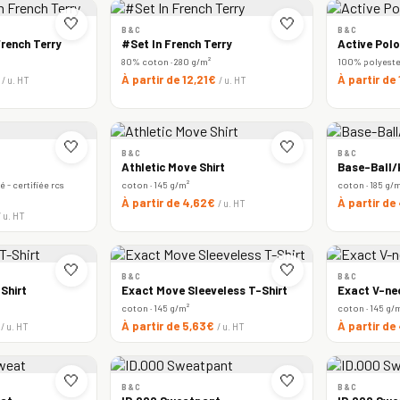
🤍
🤍
B&C
B&C
rench Terry
#Set In French Terry
Active Polo
80% coton · 280 g/m²
100% polyester 
€
À partir de 12,21€
À partir de
/ u. HT
/ u. HT
🤍
🤍
B&C
B&C
Athletic Move Shirt
Base-Ball/k
 - certifiée rcs
coton · 145 g/m²
coton · 185 g/
À partir de 4,62€
À partir de
/ u. HT
/ u. HT
🤍
🤍
B&C
B&C
Shirt
Exact Move Sleeveless T-Shirt
Exact V-ne
coton · 145 g/m²
coton · 145 g/
€
À partir de 5,63€
À partir de
/ u. HT
/ u. HT
🤍
🤍
B&C
B&C