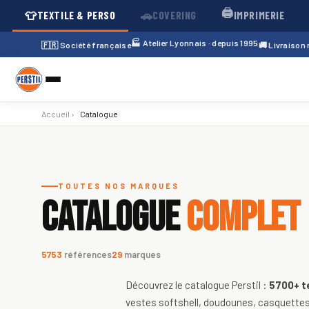
🖨️
👕
🚗
TEXTILE & PERSO
COVERING
IMPRIMERIE
🏭 Atelier Lyonnais · depuis 1995
🇫🇷 Société française
🚚 Livraison
Accueil
›
Catalogue
Catalogue de textiles personnali
TOUTES NOS MARQUES
CATALOGUE
COMPLET
5753
références
29
marques
Découvrez le catalogue Perstil :
5700+
t
vestes softshell, doudounes, casquettes,