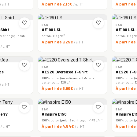
À partir de 2,13€
À partir de
/ u. HT
/ u. HT
🤍
🤍
B&C
B&C
Shirt
#E190 LSL
#E190 LSL
i et ringspun ash:
coton · 185 g/m²
coton · 185 g/
À partir de 9,25€
À partir de
/ u. HT
€
/ u. HT
🤍
🤍
B&C
B&C
ds
#E220 Oversized T-Shirt
#E220 T-Sh
100% coton (investissement dans le
100% coton (i
better cot… · 220 g/m²
better cot… · 
/ u. HT
À partir de 6,90€
À partir d
/ u. HT
🤍
🤍
B&C
B&C
erry
#inspire E150
#inspire E
100% coton (peigné et ringspun · 145 g/m²
100% coton (pe
€
À partir de 4,54€
À partir d
/ u. HT
/ u. HT