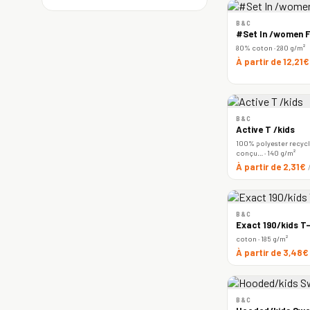
B&C
#Set In /women F
80% coton · 280 g/m²
À partir de 12,21
B&C
Active T /kids
100% polyester recyclé
conçu… · 140 g/m²
À partir de 2,31€
B&C
Exact 190/kids T-
coton · 185 g/m²
À partir de 3,48
B&C