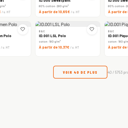
at
ID.000 Sweatpant
ID.000 Swe
 g/m²
80% cotton · 280 g/m²
80% cotton · 2
€
À partir de 10,65€
À partir de
/ u. HT
/ u. HT
🤍
🤍
B&C
B&C
n Polo
ID.001 LSL Polo
ID.001 Piqu
coton · 180 g/m²
coton · 180 g/
€
À partir de 10,37€
À partir de
/ u. HT
/ u. HT
VOIR 40 DE PLUS
40 / 5753 pr