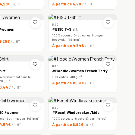
 4,28€
À partir de 4,28€
/ u. HT
/ u. HT
🤍
🤍
B&C
 /women
#E190 T-Shirt
m²
100% coton pré-rétréci et ring-spun
jersey si… · 185 g/m²
 9,25€
/ u. HT
À partir de 4,54€
/ u. HT
🤍
🤍
B&C
irt
#Hoodie /women French Terry
nvestissement dans le
80% coton · 280 g/m²
220 g/m²
À partir de 16,61€
/ u. HT
e 6,44€
/ u. HT
🤍
🤍
B&C
150 /women
#Reset Windbreaker /kids
igné et ringspun · 145 g/m²
100% polyester (recyclé) (certifié rcs)
e 4,54€
À partir de 8,82€
/ u. HT
/ u. HT